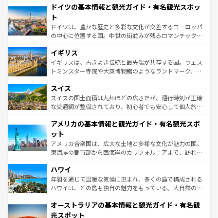
せる。地方によって風土や気候が異なるスペインはその個
ドイツの基本情報と観光ガイド・有名観光スポッ
で、幅広い魅力が詰まっている。華麗な宮殿、歴史的な大
性で訪れる人を魅了する。 なお、新着のスペイン情報は
コ
聖堂、美しいビーチ、そして豊かな自然が、訪れる者を心
ト
ンテンツ一覧
を参照してほしい。
から魅了する。また、フランスは美食の国としても知ら
ドイツは、豊かな歴史と多彩な文化が交差するヨーロッパ
れ、フランス料理はユネスコ無形文化遺産にも登録されて
の中心に位置する国。中世の街並みが残るロマンチック街
いる。シャンパンの発祥地であるランス、プロヴァンスの
道から、未来を先取りするようなモダンな都市まで多様な
香り高いラベンダー畑など、多彩な楽しみ方が可能だ。さ
イギリス
顔を持つこの国は、どこを歩いても飽きることがない。ベ
らに、パリ以外の地域にも魅力が溢れており、どの街角に
ルリンの文化的活気、バイエルン州のアルプスの絶景、そ
イギリスは、古きよき伝統と最先端が共存する国。ウェス
も豊かな歴史と文化が息づいている。パリ以外の個性あふ
してライン川沿いのワイン畑といった風景は必見。ビール
トミンスター寺院や大英博物館のようなランドマーク、歴
れる地方に足を運ぶとそれぞれで全く異なる文化を体験で
とソーセージを味わいながら地元の人と過ごす楽しい時間
史ある大学都市、美しい丘陵地帯や牧歌的な風景など、エ
きるだろう。 なお、新着のフランス情報は
コンテンツ一覧
スイス
は、お酒好きな人にはぜひ体験してほしい。 なお、新着の
リアごとに異なる魅力がある。また、優雅なアフタヌーン
を参照してほしい。
ドイツ情報は
コンテンツ一覧
を参照してほしい。
ティー、ビール好きにはたまらない英国パブ、サッカー観
スイスの国土面積は九州ほどの広さだが、運行時刻が正確
戦など、本場だからこそできる体験も豊富。イギリスを旅
な交通網が整備されており、初心者でも安心して個人旅行
して楽しみつくそう。 なお、新着のイギリス情報は
コンテ
を楽しめる。日本同様に時刻表どおりの旅が可能だ。中世
アメリカの基本情報と観光ガイド・有名観光スポ
ンツ一覧
を参照してほしい。
の建物がそのまま残る町や、スイスならではのユニークな
博物館もあり、アルプス観光だけでなく町歩きも満喫する
ット
ことができる。国民の所得が高いため物価も高いが、旅行
アメリカ合衆国は、広大な土地と多様な文化が魅力の国。
者向けの交通パス提供のサービスもあり、うまく活用すれ
東海岸の都市部から西海岸のカリフォルニアまで、訪れる
ば市内交通費無料で観光を楽しむこともできる。 なお、新
場所ごとに異なる風景と体験が待っている。ニューヨーク
着のスイス情報は
コンテンツ一覧
を参照してほしい。
ハワイ
のような巨大都市は、観光、ショッピング、エンターテイ
ンメントが詰まった刺激的なスポットだ。一方、アメリカ
年間を通じて温暖な気候に恵まれ、多くの島で構成される
西部には大自然が広がり、グランドキャニオンやイエロー
ハワイは、どの島も独自の魅力をもっている。大自然の神
ストーン国立公園といった絶景が堪能できる。さらに、南
秘を感じたいなら、火山が生み出した壮大な景観を誇るハ
オーストラリアの基本情報と観光ガイド・有名観
部のニューオーリンズでは、音楽と美食が融合した独特の
ワイ島は見逃せない。また、定番の観光地といえばオアフ
文化が魅力。旅行者はアメリカの各地域で異なる魅力を楽
島だが、静かな自然を求めるならマウイ島やカウアイ島が
光スポット