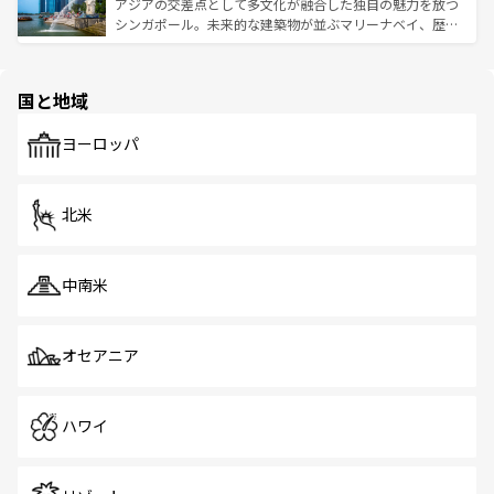
が待っている。親しみやすいタイの人々、仏教を中心とし
ており、効率よく見どころを回れるのも魅力。息をのむよ
アジアの交差点として多文化が融合した独自の魅力を放つ
た文化、そして多様な観光資源が、訪れる旅人を魅了し続
うな絶景から文化的な体験まで、香港を存分に楽しみ尽く
シンガポール。未来的な建築物が並ぶマリーナベイ、歴史
ける。 なお、新着のタイ情報は
コンテンツ一覧
を参照して
そう。 なお、新着の香港情報は
コンテンツ一覧
を参照して
と伝統を感じられるエスニックタウン、多数の緑豊かな公
ほしい。
ほしい。
園や自然保護区など、自然が調和した近代的な景観と文化
の多様性あふれるカラフルな町は、どこを歩いても新しい
国と地域
発見がある。さらに、治安のよさや充実した公共交通機関
も、旅行者にとっては魅力的なポイント。グルメも豊富
で、ホーカーズは地元の風情を楽しめる外せないスポット
ヨーロッパ
だ。訪れる人を飽きさせないシンガポールで、多様な魅力
を体感しよう。 なお、新着のシンガポール情報は
コンテン
ツ一覧
を参照してほしい。
北米
中南米
オセアニア
ハワイ