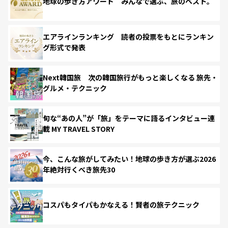
地球の歩き方アワード みんなで選ぶ、旅のベスト。
エアラインランキング 読者の投票をもとにランキン
グ形式で発表
Next韓国旅 次の韓国旅行がもっと楽しくなる 旅先・
グルメ・テクニック
旬な“あの人”が「旅」をテーマに語るインタビュー連
載 MY TRAVEL STORY
今、こんな旅がしてみたい！地球の歩き方が選ぶ2026
年絶対行くべき旅先30
コスパもタイパもかなえる！賢者の旅テクニック