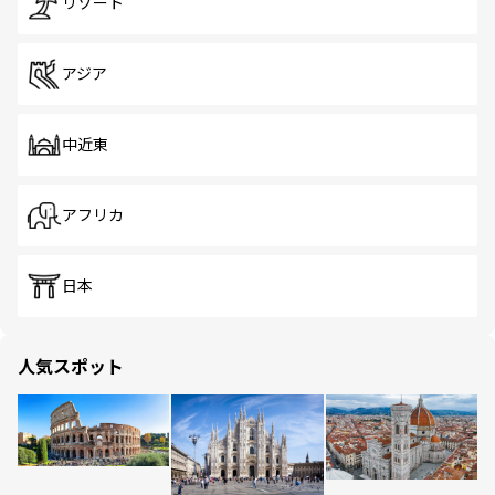
リゾート
アジア
中近東
アフリカ
日本
人気スポット