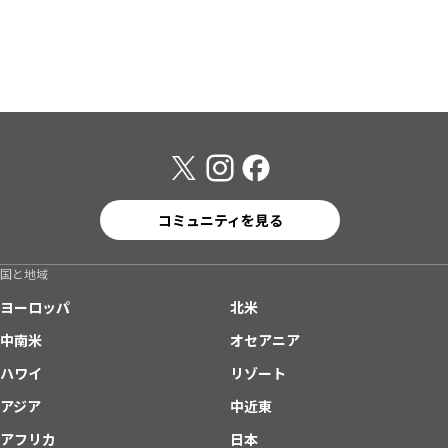
コミュニティを見る
国と地域
ヨーロッパ
北米
中南米
オセアニア
ハワイ
リゾート
アジア
中近東
アフリカ
日本