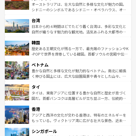
しみながら、その多様性と豊かな歴史を感じることができ
おすすめ。エメラルドグリーンに輝く海をはじめ、豊かな
オーストラリアは、壮大な自然と多様な文化が魅力の国。
るだろう。車でのロードトリップや列車の旅も、アメリカ
文化や歴史が息づいている。「アロハスピリット」と呼ば
シドニーのシンボルであるシドニー・オペラハウス、オー
ならではの贅沢な旅のスタイルだ。 なお、新着のアメリカ
れるおもてなしの心で訪れる人々を迎えてくれるハワイの
ストラリア東海岸北部に広がる大サンゴ礁地帯グレートバ
情報は
コンテンツ一覧
を参照してほしい。
人々、おいしいローカルフードやハワイアンミュージッ
台湾
リアリーフや大陸中央部にそびえるウルル（エアーズロッ
ク、伝統的なフラダンスなど、すべてがハワイの魅力を彩
ク）、タスマニアの美しい原生林やケアンズの熱帯雨林な
日本から約４時間ほどでたどり着く台湾は、多彩な文化と
っている。訪れるたびに新しい発見と感動が待っているハ
ど、見どころがたくさん。また、カフェやワイン、オージ
自然が織りなす魅力的な観光地。活気あふれる大都市の台
ワイを、存分に味わってほしい。 なお、新着のハワイ情報
ービーフなどの食文化も豊かで、美味しいものであふれて
北やノスタルジックな町並みが人気な九份（ジォウフェ
は
コンテンツ一覧
を参照してほしい。
韓国
いる。アクティビティも充実しており、サーフィンやダイ
ン）、静ひつな山岳地帯である台湾東部など、都市の喧騒
ビング、ハイキングなど、アウトドア好きにはたまらな
と山間の静けさが共存しており、訪れる人に新しい発見と
歴史ある王朝文化が残る一方で、最先端のファッションやK
い。オーストラリアの多彩な魅力を存分に味わいつくそ
驚きをもたらしてくれる。また、奥深い台湾の食文化も魅
-POPで世界を席巻している韓国。首都ソウルの宮殿や伝統
う。 なお、新着のオーストラリア情報は
コンテンツ一覧
を
力で、夜市などの屋台グルメから高級料理、ヘルシーで美
家屋が並ぶエリアでは韓国の歴史と文化に浸ることがで
参照してほしい。
ベトナム
容にもいいと評判のスイーツなど、バラエティ豊かな料理
き、地方に足を延ばせば四季折々の自然美を楽しむことが
が味わえる。 なお、新着の台湾情報は
コンテンツ一覧
を参
できる。そして、キムチや焼肉、絶品のストリートフード
豊かな自然と多様な文化が魅力的なベトナム。南北に細長
照してほしい。
まで、さまざまな韓国料理が待っている。夜には、韓国な
く伸びる国土には、広大な田園風景や青々とした山々、世
らではのナイトライフも堪能できる。あたたかいホスピタ
界遺産に登録された壮大な自然景観が点在し、都市部では
タイ
リティに包まれながら、韓国の多彩な魅力を心ゆくまで味
急速な発展と共に伝統が息づく。ハノイの古い町並みやホ
わってみてほしい。 なお、新着の韓国情報は
コンテンツ一
ーチミン市のフランス統治時代の建物も、独特の雰囲気を
タイは、東南アジアに位置する豊かな自然と歴史が息づく
覧
を参照してほしい。
醸し出している。また、バラエティの豊かさとおいしさで
国だ。首都バンコクは高層ビルが立ち並ぶ一方、伝統的な
世界中の食通を魅了してやまないベトナム料理も魅力のひ
寺院や市場がいたるところに点在し、古きよき文化と現代
香港
とつ。フォーやバインミー、ベトナムコーヒーなどは、ぜ
の活気が交差している。北部ではチェンマイなどの山岳地
ひ現地で味わいたい。どの地域を訪れてもあたたかい人々
帯で自然と触れ合い、南部ではプーケットやクラビの美し
アジアと西洋の文化が交わる香港は、特有のエネルギーを
が旅行者を迎えてくれるので、きっと忘れられない旅にな
いビーチでリゾート気分を楽しむことができる。タイ料理
もっている。ヴィクトリア湾に広がる壮大な景色、近未来
るはずだ。 なお、新着のベトナム情報は
コンテンツ一覧
を
は世界的に有名で、屋台から高級レストランまで味覚を刺
的なアートスポット、そして歴史と現代が融合した町並
参照してほしい。
シンガポール
激する。気候は一年中温暖で、どの季節にも異なる楽しみ
み、どこを訪れても感動するはず。観光スポットが密集し