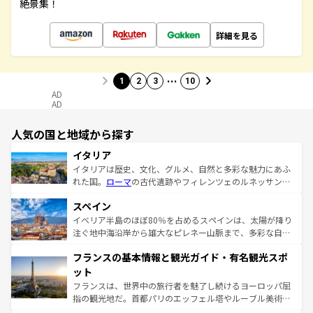
絶景集！
詳細を見る
…
1
2
3
10
AD
AD
人気の国と地域から探す
イタリア
イタリアは歴史、文化、グルメ、自然と多彩な魅力にあふ
れた国。
ローマ
の古代遺跡やフィレンツェのルネッサンス
美術、ヴェネツィアの運河など、歴史あるスポットはもち
スペイン
ろん、トスカーナの美しい田園風景やアマルフィ海岸の絶
景など、自然景観も見逃せない。観光の合間には、本場の
イベリア半島のほぼ80％を占めるスペインは、太陽が降り
ピザやパスタなど、絶品のイタリア料理を堪能することも
注ぐ地中海沿岸から雄大なピレネー山脈まで、多彩な自然
できる。朝目覚めてから夜眠るまで、すべての瞬間を楽し
と文化が詰まったヨーロッパ屈指の旅行先だ。多様な地域
フランスの基本情報と観光ガイド・有名観光スポ
ませてくれるイタリアで、忘れられない旅をしてみよう！
文化が根付くこの国では、情熱的なフラメンコ、熱気あふ
なお、新着のイタリア情報は
コンテンツ一覧
を参照してほ
れる闘牛、そして美味しいタパスが生活の一部となってい
ット
しい。
る。首都マドリードの洗練された雰囲気や、バルセロナの
フランスは、世界中の旅行者を魅了し続けるヨーロッパ屈
アートに溢れた街角から、地方では古代ローマ遺跡や中世
指の観光地だ。首都パリのエッフェル塔やルーブル美術館
の城塞都市、穏やかなビーチリゾートまで多彩な表情を見
といった象徴的なスポットから、田舎町の古風な美しさま