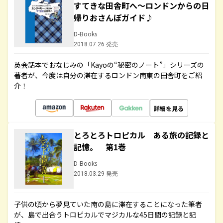
すてきな田舎町へ～ロンドンからの日
帰りおさんぽガイド♪
D-Books
2018.07.26 発売
英会話本でおなじみの「Kayoの“秘密のノート”」シリーズの
著者が、今度は自分の滞在するロンドン南東の田舎町をご紹
介！
詳細を見る
とろとろトロピカル ある旅の記録と
記憶。 第1巻
D-Books
2018.03.29 発売
子供の頃から夢見ていた南の島に滞在することになった筆者
が、島で出合うトロピカルでマジカルな45日間の記録と記