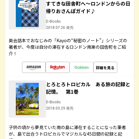
すてきな田舎町へ～ロンドンからの日
帰りおさんぽガイド♪
D-Books
2018.07.26 発売
英会話本でおなじみの「Kayoの“秘密のノート”」シリーズの
著者が、今度は自分の滞在するロンドン南東の田舎町をご紹
介！
詳細を見る
とろとろトロピカル ある旅の記録と
記憶。 第1巻
D-Books
2018.03.29 発売
子供の頃から夢見ていた南の島に滞在することになった筆者
が、島で出合うトロピカルでマジカルな45日間の記録と記