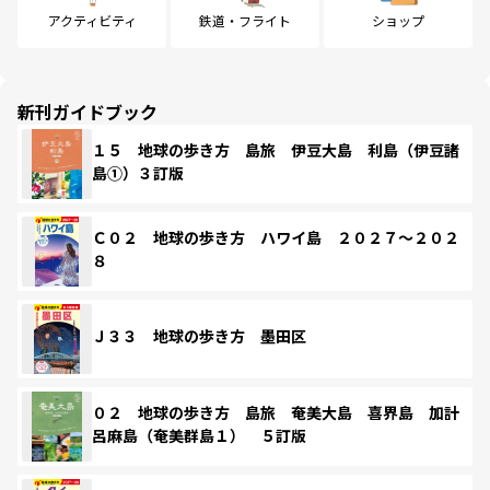
アクティビティ
鉄道・フライト
ショップ
新刊ガイドブック
１５ 地球の歩き方 島旅 伊豆大島 利島（伊豆諸
島①）３訂版
Ｃ０２ 地球の歩き方 ハワイ島 ２０２７～２０２
８
Ｊ３３ 地球の歩き方 墨田区
０２ 地球の歩き方 島旅 奄美大島 喜界島 加計
呂麻島（奄美群島１） ５訂版