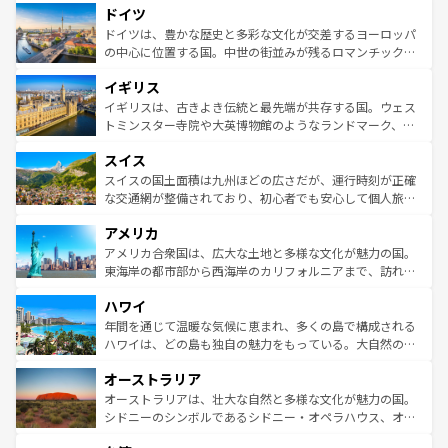
せる。地方によって風土や気候が異なるスペインはその個
ドイツ
で、幅広い魅力が詰まっている。華麗な宮殿、歴史的な大
性で訪れる人を魅了する。 なお、新着のスペイン情報は
コ
聖堂、美しいビーチ、そして豊かな自然が、訪れる者を心
ドイツは、豊かな歴史と多彩な文化が交差するヨーロッパ
ンテンツ一覧
を参照してほしい。
から魅了する。また、フランスは美食の国としても知ら
の中心に位置する国。中世の街並みが残るロマンチック街
れ、フランス料理はユネスコ無形文化遺産にも登録されて
道から、未来を先取りするようなモダンな都市まで多様な
イギリス
いる。シャンパンの発祥地であるランス、プロヴァンスの
顔を持つこの国は、どこを歩いても飽きることがない。ベ
香り高いラベンダー畑など、多彩な楽しみ方が可能だ。さ
ルリンの文化的活気、バイエルン州のアルプスの絶景、そ
イギリスは、古きよき伝統と最先端が共存する国。ウェス
らに、パリ以外の地域にも魅力が溢れており、どの街角に
してライン川沿いのワイン畑といった風景は必見。ビール
トミンスター寺院や大英博物館のようなランドマーク、歴
も豊かな歴史と文化が息づいている。パリ以外の個性あふ
とソーセージを味わいながら地元の人と過ごす楽しい時間
史ある大学都市、美しい丘陵地帯や牧歌的な風景など、エ
れる地方に足を運ぶとそれぞれで全く異なる文化を体験で
スイス
は、お酒好きな人にはぜひ体験してほしい。 なお、新着の
リアごとに異なる魅力がある。また、優雅なアフタヌーン
きるだろう。 なお、新着のフランス情報は
コンテンツ一覧
ドイツ情報は
コンテンツ一覧
を参照してほしい。
ティー、ビール好きにはたまらない英国パブ、サッカー観
スイスの国土面積は九州ほどの広さだが、運行時刻が正確
を参照してほしい。
戦など、本場だからこそできる体験も豊富。イギリスを旅
な交通網が整備されており、初心者でも安心して個人旅行
して楽しみつくそう。 なお、新着のイギリス情報は
コンテ
を楽しめる。日本同様に時刻表どおりの旅が可能だ。中世
アメリカ
ンツ一覧
を参照してほしい。
の建物がそのまま残る町や、スイスならではのユニークな
博物館もあり、アルプス観光だけでなく町歩きも満喫する
アメリカ合衆国は、広大な土地と多様な文化が魅力の国。
ことができる。国民の所得が高いため物価も高いが、旅行
東海岸の都市部から西海岸のカリフォルニアまで、訪れる
者向けの交通パス提供のサービスもあり、うまく活用すれ
場所ごとに異なる風景と体験が待っている。ニューヨーク
ハワイ
ば市内交通費無料で観光を楽しむこともできる。 なお、新
のような巨大都市は、観光、ショッピング、エンターテイ
着のスイス情報は
コンテンツ一覧
を参照してほしい。
ンメントが詰まった刺激的なスポットだ。一方、アメリカ
年間を通じて温暖な気候に恵まれ、多くの島で構成される
西部には大自然が広がり、グランドキャニオンやイエロー
ハワイは、どの島も独自の魅力をもっている。大自然の神
ストーン国立公園といった絶景が堪能できる。さらに、南
秘を感じたいなら、火山が生み出した壮大な景観を誇るハ
オーストラリア
部のニューオーリンズでは、音楽と美食が融合した独特の
ワイ島は見逃せない。また、定番の観光地といえばオアフ
文化が魅力。旅行者はアメリカの各地域で異なる魅力を楽
島だが、静かな自然を求めるならマウイ島やカウアイ島が
オーストラリアは、壮大な自然と多様な文化が魅力の国。
しみながら、その多様性と豊かな歴史を感じることができ
おすすめ。エメラルドグリーンに輝く海をはじめ、豊かな
シドニーのシンボルであるシドニー・オペラハウス、オー
るだろう。車でのロードトリップや列車の旅も、アメリカ
文化や歴史が息づいている。「アロハスピリット」と呼ば
ストラリア東海岸北部に広がる大サンゴ礁地帯グレートバ