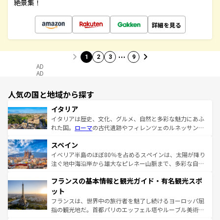
絶景集！
詳細を見る
…
1
2
3
9
AD
AD
人気の国と地域から探す
イタリア
イタリアは歴史、文化、グルメ、自然と多彩な魅力にあふ
れた国。
ローマ
の古代遺跡やフィレンツェのルネッサンス
美術、ヴェネツィアの運河など、歴史あるスポットはもち
スペイン
ろん、トスカーナの美しい田園風景やアマルフィ海岸の絶
景など、自然景観も見逃せない。観光の合間には、本場の
イベリア半島のほぼ80％を占めるスペインは、太陽が降り
ピザやパスタなど、絶品のイタリア料理を堪能することも
注ぐ地中海沿岸から雄大なピレネー山脈まで、多彩な自然
できる。朝目覚めてから夜眠るまで、すべての瞬間を楽し
と文化が詰まったヨーロッパ屈指の旅行先だ。多様な地域
フランスの基本情報と観光ガイド・有名観光スポ
ませてくれるイタリアで、忘れられない旅をしてみよう！
文化が根付くこの国では、情熱的なフラメンコ、熱気あふ
なお、新着のイタリア情報は
コンテンツ一覧
を参照してほ
れる闘牛、そして美味しいタパスが生活の一部となってい
ット
しい。
る。首都マドリードの洗練された雰囲気や、バルセロナの
フランスは、世界中の旅行者を魅了し続けるヨーロッパ屈
アートに溢れた街角から、地方では古代ローマ遺跡や中世
指の観光地だ。首都パリのエッフェル塔やルーブル美術館
の城塞都市、穏やかなビーチリゾートまで多彩な表情を見
といった象徴的なスポットから、田舎町の古風な美しさま