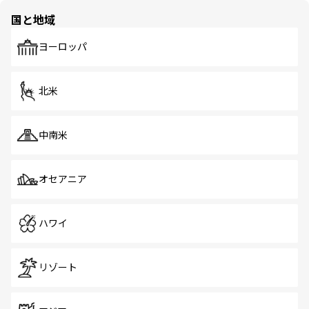
の多様性あふれるカラフルな町は、どこを歩いても新しい
国と地域
発見がある。さらに、治安のよさや充実した公共交通機関
も、旅行者にとっては魅力的なポイント。グルメも豊富
で、ホーカーズは地元の風情を楽しめる外せないスポット
ヨーロッパ
だ。訪れる人を飽きさせないシンガポールで、多様な魅力
を体感しよう。 なお、新着のシンガポール情報は
コンテン
ツ一覧
を参照してほしい。
北米
中南米
オセアニア
ハワイ
リゾート