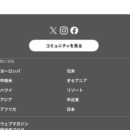
コミュニティを見る
国と地域
ヨーロッパ
北米
中南米
オセアニア
ハワイ
リゾート
アジア
中近東
アフリカ
日本
ウェブマガジン
特派員ブログ