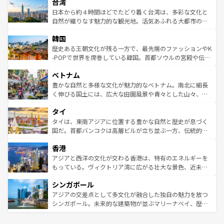
ならではの贅沢な旅のスタイルだ。 なお、新着のアメリカ
台湾
れるおもてなしの心で訪れる人々を迎えてくれるハワイの
リアリーフや大陸中央部にそびえるウルル（エアーズロッ
情報は
コンテンツ一覧
を参照してほしい。
人々、おいしいローカルフードやハワイアンミュージッ
ク）、タスマニアの美しい原生林やケアンズの熱帯雨林な
日本から約４時間ほどでたどり着く台湾は、多彩な文化と
ク、伝統的なフラダンスなど、すべてがハワイの魅力を彩
ど、見どころがたくさん。また、カフェやワイン、オージ
自然が織りなす魅力的な観光地。活気あふれる大都市の台
っている。訪れるたびに新しい発見と感動が待っているハ
ービーフなどの食文化も豊かで、美味しいものであふれて
北やノスタルジックな町並みが人気な九份（ジォウフェ
ワイを、存分に味わってほしい。 なお、新着のハワイ情報
韓国
いる。アクティビティも充実しており、サーフィンやダイ
ン）、静ひつな山岳地帯である台湾東部など、都市の喧騒
は
コンテンツ一覧
を参照してほしい。
ビング、ハイキングなど、アウトドア好きにはたまらな
と山間の静けさが共存しており、訪れる人に新しい発見と
歴史ある王朝文化が残る一方で、最先端のファッションやK
い。オーストラリアの多彩な魅力を存分に味わいつくそ
驚きをもたらしてくれる。また、奥深い台湾の食文化も魅
-POPで世界を席巻している韓国。首都ソウルの宮殿や伝統
う。 なお、新着のオーストラリア情報は
コンテンツ一覧
を
力で、夜市などの屋台グルメから高級料理、ヘルシーで美
家屋が並ぶエリアでは韓国の歴史と文化に浸ることがで
参照してほしい。
ベトナム
容にもいいと評判のスイーツなど、バラエティ豊かな料理
き、地方に足を延ばせば四季折々の自然美を楽しむことが
が味わえる。 なお、新着の台湾情報は
コンテンツ一覧
を参
できる。そして、キムチや焼肉、絶品のストリートフード
豊かな自然と多様な文化が魅力的なベトナム。南北に細長
照してほしい。
まで、さまざまな韓国料理が待っている。夜には、韓国な
く伸びる国土には、広大な田園風景や青々とした山々、世
らではのナイトライフも堪能できる。あたたかいホスピタ
界遺産に登録された壮大な自然景観が点在し、都市部では
タイ
リティに包まれながら、韓国の多彩な魅力を心ゆくまで味
急速な発展と共に伝統が息づく。ハノイの古い町並みやホ
わってみてほしい。 なお、新着の韓国情報は
コンテンツ一
ーチミン市のフランス統治時代の建物も、独特の雰囲気を
タイは、東南アジアに位置する豊かな自然と歴史が息づく
覧
を参照してほしい。
醸し出している。また、バラエティの豊かさとおいしさで
国だ。首都バンコクは高層ビルが立ち並ぶ一方、伝統的な
世界中の食通を魅了してやまないベトナム料理も魅力のひ
寺院や市場がいたるところに点在し、古きよき文化と現代
香港
とつ。フォーやバインミー、ベトナムコーヒーなどは、ぜ
の活気が交差している。北部ではチェンマイなどの山岳地
ひ現地で味わいたい。どの地域を訪れてもあたたかい人々
帯で自然と触れ合い、南部ではプーケットやクラビの美し
アジアと西洋の文化が交わる香港は、特有のエネルギーを
が旅行者を迎えてくれるので、きっと忘れられない旅にな
いビーチでリゾート気分を楽しむことができる。タイ料理
もっている。ヴィクトリア湾に広がる壮大な景色、近未来
るはずだ。 なお、新着のベトナム情報は
コンテンツ一覧
を
は世界的に有名で、屋台から高級レストランまで味覚を刺
的なアートスポット、そして歴史と現代が融合した町並
参照してほしい。
シンガポール
激する。気候は一年中温暖で、どの季節にも異なる楽しみ
み、どこを訪れても感動するはず。観光スポットが密集し
が待っている。親しみやすいタイの人々、仏教を中心とし
ており、効率よく見どころを回れるのも魅力。息をのむよ
アジアの交差点として多文化が融合した独自の魅力を放つ
た文化、そして多様な観光資源が、訪れる旅人を魅了し続
うな絶景から文化的な体験まで、香港を存分に楽しみ尽く
シンガポール。未来的な建築物が並ぶマリーナベイ、歴史
ける。 なお、新着のタイ情報は
コンテンツ一覧
を参照して
そう。 なお、新着の香港情報は
コンテンツ一覧
を参照して
と伝統を感じられるエスニックタウン、多数の緑豊かな公
ほしい。
ほしい。
園や自然保護区など、自然が調和した近代的な景観と文化