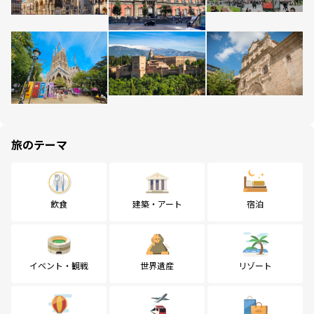
旅のテーマ
飲食
建築・アート
宿泊
イベント・観戦
世界遺産
リゾート