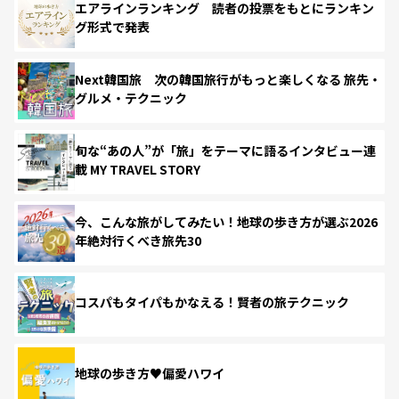
エアラインランキング 読者の投票をもとにランキン
グ形式で発表
Next韓国旅 次の韓国旅行がもっと楽しくなる 旅先・
グルメ・テクニック
旬な“あの人”が「旅」をテーマに語るインタビュー連
載 MY TRAVEL STORY
今、こんな旅がしてみたい！地球の歩き方が選ぶ2026
年絶対行くべき旅先30
コスパもタイパもかなえる！賢者の旅テクニック
地球の歩き方♥偏愛ハワイ