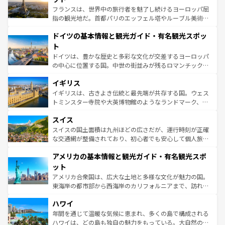
る。首都マドリードの洗練された雰囲気や、バルセロナの
フランスは、世界中の旅行者を魅了し続けるヨーロッパ屈
アートに溢れた街角から、地方では古代ローマ遺跡や中世
指の観光地だ。首都パリのエッフェル塔やルーブル美術館
の城塞都市、穏やかなビーチリゾートまで多彩な表情を見
といった象徴的なスポットから、田舎町の古風な美しさま
せる。地方によって風土や気候が異なるスペインはその個
ドイツの基本情報と観光ガイド・有名観光スポッ
で、幅広い魅力が詰まっている。華麗な宮殿、歴史的な大
性で訪れる人を魅了する。 なお、新着のスペイン情報は
コ
聖堂、美しいビーチ、そして豊かな自然が、訪れる者を心
ト
ンテンツ一覧
を参照してほしい。
から魅了する。また、フランスは美食の国としても知ら
ドイツは、豊かな歴史と多彩な文化が交差するヨーロッパ
れ、フランス料理はユネスコ無形文化遺産にも登録されて
の中心に位置する国。中世の街並みが残るロマンチック街
いる。シャンパンの発祥地であるランス、プロヴァンスの
道から、未来を先取りするようなモダンな都市まで多様な
香り高いラベンダー畑など、多彩な楽しみ方が可能だ。さ
イギリス
顔を持つこの国は、どこを歩いても飽きることがない。ベ
らに、パリ以外の地域にも魅力が溢れており、どの街角に
ルリンの文化的活気、バイエルン州のアルプスの絶景、そ
イギリスは、古きよき伝統と最先端が共存する国。ウェス
も豊かな歴史と文化が息づいている。パリ以外の個性あふ
してライン川沿いのワイン畑といった風景は必見。ビール
トミンスター寺院や大英博物館のようなランドマーク、歴
れる地方に足を運ぶとそれぞれで全く異なる文化を体験で
とソーセージを味わいながら地元の人と過ごす楽しい時間
史ある大学都市、美しい丘陵地帯や牧歌的な風景など、エ
きるだろう。 なお、新着のフランス情報は
コンテンツ一覧
スイス
は、お酒好きな人にはぜひ体験してほしい。 なお、新着の
リアごとに異なる魅力がある。また、優雅なアフタヌーン
を参照してほしい。
ドイツ情報は
コンテンツ一覧
を参照してほしい。
ティー、ビール好きにはたまらない英国パブ、サッカー観
スイスの国土面積は九州ほどの広さだが、運行時刻が正確
戦など、本場だからこそできる体験も豊富。イギリスを旅
な交通網が整備されており、初心者でも安心して個人旅行
して楽しみつくそう。 なお、新着のイギリス情報は
コンテ
を楽しめる。日本同様に時刻表どおりの旅が可能だ。中世
アメリカの基本情報と観光ガイド・有名観光スポ
ンツ一覧
を参照してほしい。
の建物がそのまま残る町や、スイスならではのユニークな
博物館もあり、アルプス観光だけでなく町歩きも満喫する
ット
ことができる。国民の所得が高いため物価も高いが、旅行
アメリカ合衆国は、広大な土地と多様な文化が魅力の国。
者向けの交通パス提供のサービスもあり、うまく活用すれ
東海岸の都市部から西海岸のカリフォルニアまで、訪れる
ば市内交通費無料で観光を楽しむこともできる。 なお、新
場所ごとに異なる風景と体験が待っている。ニューヨーク
着のスイス情報は
コンテンツ一覧
を参照してほしい。
ハワイ
のような巨大都市は、観光、ショッピング、エンターテイ
ンメントが詰まった刺激的なスポットだ。一方、アメリカ
年間を通じて温暖な気候に恵まれ、多くの島で構成される
西部には大自然が広がり、グランドキャニオンやイエロー
ハワイは、どの島も独自の魅力をもっている。大自然の神