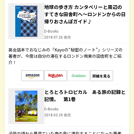
地球の歩き方 カンタベリーと周辺の
すてきな田舎町へ～ロンドンからの日
帰りおさんぽガイド♪
D-Books
2018.07.26 発売
英会話本でおなじみの「Kayoの“秘密のノート”」シリーズの
著者が、今度は自分の滞在するロンドン南東の田舎町をご紹
介！
詳細を見る
とろとろトロピカル ある旅の記録と
記憶。 第1巻
D-Books
2018.03.29 発売
子供の頃から夢見ていた南の島に滞在することになった筆者