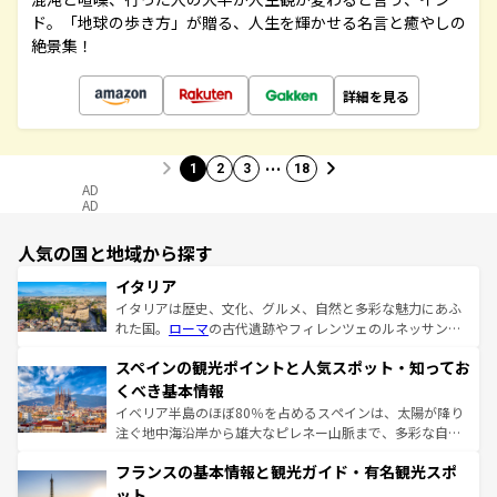
ド。「地球の歩き方」が贈る、人生を輝かせる名言と癒やしの
絶景集！
詳細を見る
…
1
2
3
18
AD
AD
人気の国と地域から探す
イタリア
イタリアは歴史、文化、グルメ、自然と多彩な魅力にあふ
れた国。
ローマ
の古代遺跡やフィレンツェのルネッサンス
美術、ヴェネツィアの運河など、歴史あるスポットはもち
スペインの観光ポイントと人気スポット・知ってお
ろん、トスカーナの美しい田園風景やアマルフィ海岸の絶
景など、自然景観も見逃せない。観光の合間には、本場の
くべき基本情報
ピザやパスタなど、絶品のイタリア料理を堪能することも
イベリア半島のほぼ80％を占めるスペインは、太陽が降り
できる。朝目覚めてから夜眠るまで、すべての瞬間を楽し
注ぐ地中海沿岸から雄大なピレネー山脈まで、多彩な自然
ませてくれるイタリアで、忘れられない旅をしてみよう！
と文化が詰まったヨーロッパ屈指の旅行先だ。多様な地域
なお、新着のイタリア情報は
コンテンツ一覧
を参照してほ
フランスの基本情報と観光ガイド・有名観光スポ
文化が根付くこの国では、情熱的なフラメンコ、熱気あふ
しい。
れる闘牛、そして美味しいタパスが生活の一部となってい
ット