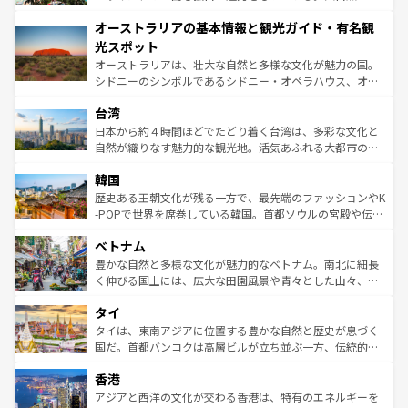
ストーン国立公園といった絶景が堪能できる。さらに、南
秘を感じたいなら、火山が生み出した壮大な景観を誇るハ
オーストラリアの基本情報と観光ガイド・有名観
部のニューオーリンズでは、音楽と美食が融合した独特の
ワイ島は見逃せない。また、定番の観光地といえばオアフ
文化が魅力。旅行者はアメリカの各地域で異なる魅力を楽
島だが、静かな自然を求めるならマウイ島やカウアイ島が
光スポット
しみながら、その多様性と豊かな歴史を感じることができ
おすすめ。エメラルドグリーンに輝く海をはじめ、豊かな
オーストラリアは、壮大な自然と多様な文化が魅力の国。
るだろう。車でのロードトリップや列車の旅も、アメリカ
文化や歴史が息づいている。「アロハスピリット」と呼ば
シドニーのシンボルであるシドニー・オペラハウス、オー
ならではの贅沢な旅のスタイルだ。 なお、新着のアメリカ
れるおもてなしの心で訪れる人々を迎えてくれるハワイの
ストラリア東海岸北部に広がる大サンゴ礁地帯グレートバ
情報は
コンテンツ一覧
を参照してほしい。
人々、おいしいローカルフードやハワイアンミュージッ
台湾
リアリーフや大陸中央部にそびえるウルル（エアーズロッ
ク、伝統的なフラダンスなど、すべてがハワイの魅力を彩
ク）、タスマニアの美しい原生林やケアンズの熱帯雨林な
日本から約４時間ほどでたどり着く台湾は、多彩な文化と
っている。訪れるたびに新しい発見と感動が待っているハ
ど、見どころがたくさん。また、カフェやワイン、オージ
自然が織りなす魅力的な観光地。活気あふれる大都市の台
ワイを、存分に味わってほしい。 なお、新着のハワイ情報
ービーフなどの食文化も豊かで、美味しいものであふれて
北やノスタルジックな町並みが人気な九份（ジォウフェ
は
コンテンツ一覧
を参照してほしい。
韓国
いる。アクティビティも充実しており、サーフィンやダイ
ン）、静ひつな山岳地帯である台湾東部など、都市の喧騒
ビング、ハイキングなど、アウトドア好きにはたまらな
と山間の静けさが共存しており、訪れる人に新しい発見と
歴史ある王朝文化が残る一方で、最先端のファッションやK
い。オーストラリアの多彩な魅力を存分に味わいつくそ
驚きをもたらしてくれる。また、奥深い台湾の食文化も魅
-POPで世界を席巻している韓国。首都ソウルの宮殿や伝統
う。 なお、新着のオーストラリア情報は
コンテンツ一覧
を
力で、夜市などの屋台グルメから高級料理、ヘルシーで美
家屋が並ぶエリアでは韓国の歴史と文化に浸ることがで
参照してほしい。
ベトナム
容にもいいと評判のスイーツなど、バラエティ豊かな料理
き、地方に足を延ばせば四季折々の自然美を楽しむことが
が味わえる。 なお、新着の台湾情報は
コンテンツ一覧
を参
できる。そして、キムチや焼肉、絶品のストリートフード
豊かな自然と多様な文化が魅力的なベトナム。南北に細長
照してほしい。
まで、さまざまな韓国料理が待っている。夜には、韓国な
く伸びる国土には、広大な田園風景や青々とした山々、世
らではのナイトライフも堪能できる。あたたかいホスピタ
界遺産に登録された壮大な自然景観が点在し、都市部では
タイ
リティに包まれながら、韓国の多彩な魅力を心ゆくまで味
急速な発展と共に伝統が息づく。ハノイの古い町並みやホ
わってみてほしい。 なお、新着の韓国情報は
コンテンツ一
ーチミン市のフランス統治時代の建物も、独特の雰囲気を
タイは、東南アジアに位置する豊かな自然と歴史が息づく
覧
を参照してほしい。
醸し出している。また、バラエティの豊かさとおいしさで
国だ。首都バンコクは高層ビルが立ち並ぶ一方、伝統的な
世界中の食通を魅了してやまないベトナム料理も魅力のひ
寺院や市場がいたるところに点在し、古きよき文化と現代
香港
とつ。フォーやバインミー、ベトナムコーヒーなどは、ぜ
の活気が交差している。北部ではチェンマイなどの山岳地
ひ現地で味わいたい。どの地域を訪れてもあたたかい人々
帯で自然と触れ合い、南部ではプーケットやクラビの美し
アジアと西洋の文化が交わる香港は、特有のエネルギーを