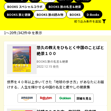
BOOKS スペシャルコラボ
BOOKS 旅の名言＆絶景
BOOKS 旅と健康
BOOKS 旅の読み物
BOOKS
D-Books
絞り込み条件を追加
1〜20件/342件中 を表示
悠久の教えをひもとく中国のことばと
絶景１００
BOOKS 旅の名言＆絶景
2022.12.15 発売
世界を４０年以上歩いてきた「地球の歩き方」があなたにお届
けする、人生を輝かせる中国の名言と癒やしの絶景集
詳細を見る