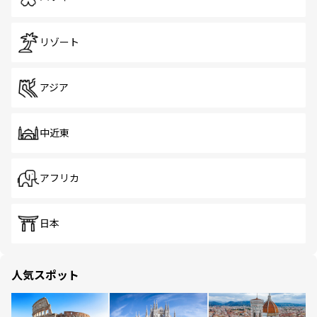
リゾート
アジア
中近東
アフリカ
日本
人気スポット