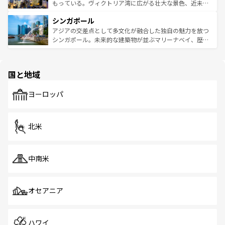
が旅行者を迎えてくれるので、きっと忘れられない旅にな
いビーチでリゾート気分を楽しむことができる。タイ料理
もっている。ヴィクトリア湾に広がる壮大な景色、近未来
るはずだ。 なお、新着のベトナム情報は
コンテンツ一覧
を
は世界的に有名で、屋台から高級レストランまで味覚を刺
的なアートスポット、そして歴史と現代が融合した町並
参照してほしい。
シンガポール
激する。気候は一年中温暖で、どの季節にも異なる楽しみ
み、どこを訪れても感動するはず。観光スポットが密集し
が待っている。親しみやすいタイの人々、仏教を中心とし
ており、効率よく見どころを回れるのも魅力。息をのむよ
アジアの交差点として多文化が融合した独自の魅力を放つ
た文化、そして多様な観光資源が、訪れる旅人を魅了し続
うな絶景から文化的な体験まで、香港を存分に楽しみ尽く
シンガポール。未来的な建築物が並ぶマリーナベイ、歴史
ける。 なお、新着のタイ情報は
コンテンツ一覧
を参照して
そう。 なお、新着の香港情報は
コンテンツ一覧
を参照して
と伝統を感じられるエスニックタウン、多数の緑豊かな公
ほしい。
ほしい。
園や自然保護区など、自然が調和した近代的な景観と文化
の多様性あふれるカラフルな町は、どこを歩いても新しい
国と地域
発見がある。さらに、治安のよさや充実した公共交通機関
も、旅行者にとっては魅力的なポイント。グルメも豊富
で、ホーカーズは地元の風情を楽しめる外せないスポット
ヨーロッパ
だ。訪れる人を飽きさせないシンガポールで、多様な魅力
を体感しよう。 なお、新着のシンガポール情報は
コンテン
ツ一覧
を参照してほしい。
北米
中南米
オセアニア
ハワイ