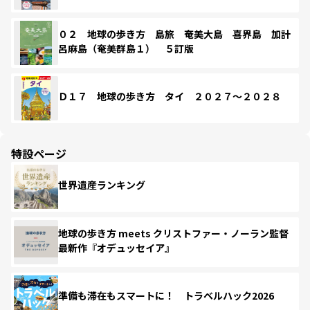
０２ 地球の歩き方 島旅 奄美大島 喜界島 加計
呂麻島（奄美群島１） ５訂版
Ｄ１７ 地球の歩き方 タイ ２０２７～２０２８
特設ページ
世界遺産ランキング
地球の歩き方 meets クリストファー・ノーラン監督
最新作『オデュッセイア』
準備も滞在もスマートに！ トラベルハック2026