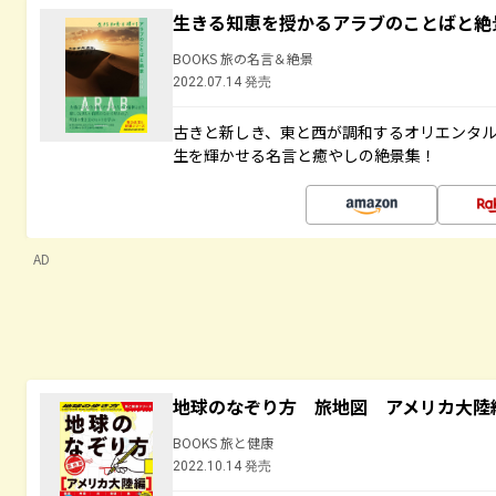
生きる知恵を授かるアラブのことばと絶
BOOKS 旅の名言＆絶景
2022.07.14 発売
古きと新しき、東と西が調和するオリエンタ
生を輝かせる名言と癒やしの絶景集！
AD
地球のなぞり方 旅地図 アメリカ大陸
BOOKS 旅と健康
2022.10.14 発売