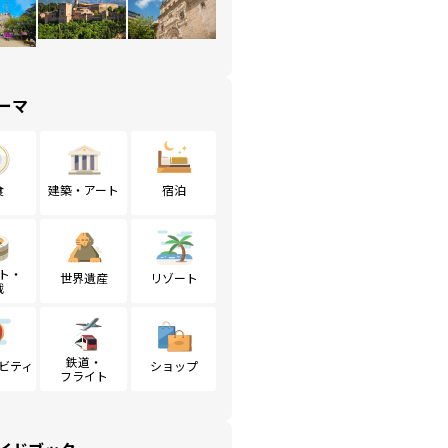
ーマ
食
建築・アート
宿泊
ト・
世界遺産
リゾート
戦
鉄道・
ビティ
ショップ
フライト