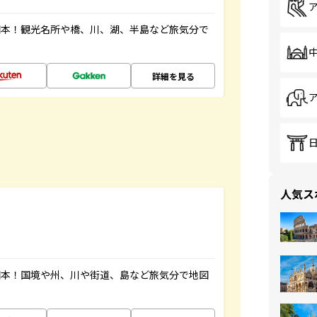
図本！観光名所や橋、川、湖、半島など旅気分で
詳細を見る
人気ス
図本！国境や州、川や街道、島など旅気分で地図