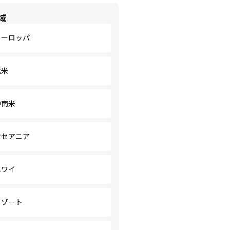
域
ヨーロッパ
北米
中南米
オセアニア
ハワイ
リゾート