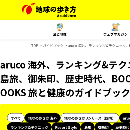
国と地域
ウェブマガジン
TOP
ガイドブック
aruco 海外、ランキング&テクニック、
aruco 海外、ランキング&テクニッ
島旅、御朱印、歴史時代、BOO
OOKS 旅と健康のガイドブッ
すべて
地球の歩き方 海外
地球の歩き方 Jシリーズ（国内）
aru
ランキング&テクニック
Resort Style
島旅
御朱印
歴史時代