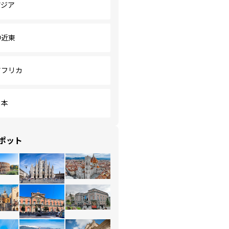
アジア
中近東
アフリカ
日本
ポット