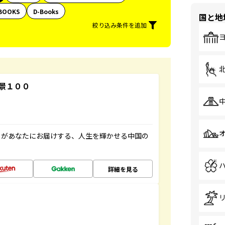
BOOKS
D-Books
国と地
絞り込み条件を追加
景１００
」があなたにお届けする、人生を輝かせる中国の
詳細を見る