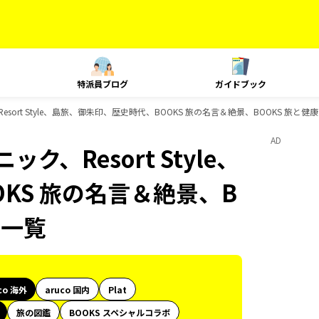
特派員ブログ
ガイドブック
Resort Style、島旅、御朱印、歴史時代、BOOKS 旅の名言＆絶景、BOOKS 旅と
AD
ク、Resort Style、
KS 旅の名言＆絶景、B
ク一覧
co 海外
aruco 国内
Plat
旅の図鑑
BOOKS スペシャルコラボ