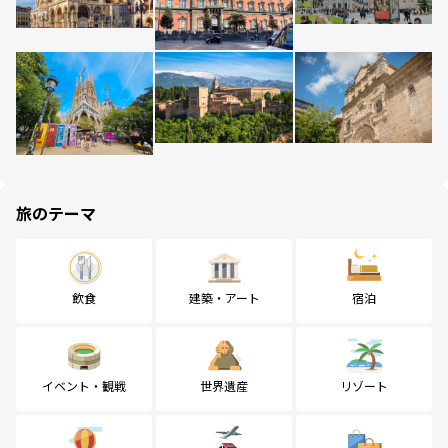
旅のテーマ
飲食
建築・アート
宿泊
イベント・観戦
世界遺産
リゾート