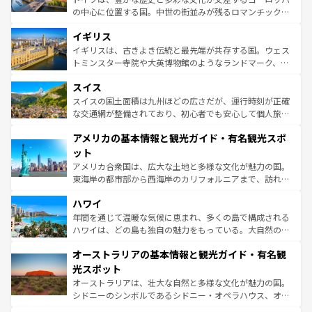
れ、フランス料理はユネスコ無形文化遺産にも登録されて
の中心に位置する国。中世の街並みが残るロマンチック街
いる。シャンパンの発祥地であるランス、プロヴァンスの
道から、未来を先取りするようなモダンな都市まで多様な
香り高いラベンダー畑など、多彩な楽しみ方が可能だ。さ
イギリス
顔を持つこの国は、どこを歩いても飽きることがない。ベ
らに、パリ以外の地域にも魅力が溢れており、どの街角に
ルリンの文化的活気、バイエルン州のアルプスの絶景、そ
イギリスは、古きよき伝統と最先端が共存する国。ウェス
も豊かな歴史と文化が息づいている。パリ以外の個性あふ
してライン川沿いのワイン畑といった風景は必見。ビール
トミンスター寺院や大英博物館のようなランドマーク、歴
れる地方に足を運ぶとそれぞれで全く異なる文化を体験で
とソーセージを味わいながら地元の人と過ごす楽しい時間
史ある大学都市、美しい丘陵地帯や牧歌的な風景など、エ
きるだろう。 なお、新着のフランス情報は
コンテンツ一覧
スイス
は、お酒好きな人にはぜひ体験してほしい。 なお、新着の
リアごとに異なる魅力がある。また、優雅なアフタヌーン
を参照してほしい。
ドイツ情報は
コンテンツ一覧
を参照してほしい。
ティー、ビール好きにはたまらない英国パブ、サッカー観
スイスの国土面積は九州ほどの広さだが、運行時刻が正確
戦など、本場だからこそできる体験も豊富。イギリスを旅
な交通網が整備されており、初心者でも安心して個人旅行
して楽しみつくそう。 なお、新着のイギリス情報は
コンテ
を楽しめる。日本同様に時刻表どおりの旅が可能だ。中世
アメリカの基本情報と観光ガイド・有名観光スポ
ンツ一覧
を参照してほしい。
の建物がそのまま残る町や、スイスならではのユニークな
博物館もあり、アルプス観光だけでなく町歩きも満喫する
ット
ことができる。国民の所得が高いため物価も高いが、旅行
アメリカ合衆国は、広大な土地と多様な文化が魅力の国。
者向けの交通パス提供のサービスもあり、うまく活用すれ
東海岸の都市部から西海岸のカリフォルニアまで、訪れる
ば市内交通費無料で観光を楽しむこともできる。 なお、新
場所ごとに異なる風景と体験が待っている。ニューヨーク
着のスイス情報は
コンテンツ一覧
を参照してほしい。
ハワイ
のような巨大都市は、観光、ショッピング、エンターテイ
ンメントが詰まった刺激的なスポットだ。一方、アメリカ
年間を通じて温暖な気候に恵まれ、多くの島で構成される
西部には大自然が広がり、グランドキャニオンやイエロー
ハワイは、どの島も独自の魅力をもっている。大自然の神
ストーン国立公園といった絶景が堪能できる。さらに、南
秘を感じたいなら、火山が生み出した壮大な景観を誇るハ
オーストラリアの基本情報と観光ガイド・有名観
部のニューオーリンズでは、音楽と美食が融合した独特の
ワイ島は見逃せない。また、定番の観光地といえばオアフ
文化が魅力。旅行者はアメリカの各地域で異なる魅力を楽
島だが、静かな自然を求めるならマウイ島やカウアイ島が
光スポット
しみながら、その多様性と豊かな歴史を感じることができ
おすすめ。エメラルドグリーンに輝く海をはじめ、豊かな
オーストラリアは、壮大な自然と多様な文化が魅力の国。
るだろう。車でのロードトリップや列車の旅も、アメリカ
文化や歴史が息づいている。「アロハスピリット」と呼ば
シドニーのシンボルであるシドニー・オペラハウス、オー
ならではの贅沢な旅のスタイルだ。 なお、新着のアメリカ
れるおもてなしの心で訪れる人々を迎えてくれるハワイの
ストラリア東海岸北部に広がる大サンゴ礁地帯グレートバ