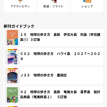
アクティビティ
鉄道・フライト
ショップ
新刊ガイドブック
１５ 地球の歩き方 島旅 伊豆大島 利島（伊豆諸
島①）３訂版
Ｃ０２ 地球の歩き方 ハワイ島 ２０２７～２０２
８
Ｊ３３ 地球の歩き方 墨田区
０２ 地球の歩き方 島旅 奄美大島 喜界島 加計
呂麻島（奄美群島１） ５訂版