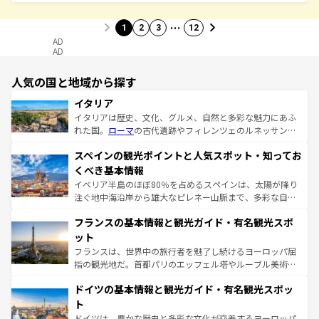
…
1
2
3
12
AD
AD
人気の国と地域から探す
イタリア
イタリアは歴史、文化、グルメ、自然と多彩な魅力にあふ
れた国。
ローマ
の古代遺跡やフィレンツェのルネッサンス
美術、ヴェネツィアの運河など、歴史あるスポットはもち
スペインの観光ポイントと人気スポット・知ってお
ろん、トスカーナの美しい田園風景やアマルフィ海岸の絶
景など、自然景観も見逃せない。観光の合間には、本場の
くべき基本情報
ピザやパスタなど、絶品のイタリア料理を堪能することも
イベリア半島のほぼ80％を占めるスペインは、太陽が降り
できる。朝目覚めてから夜眠るまで、すべての瞬間を楽し
注ぐ地中海沿岸から雄大なピレネー山脈まで、多彩な自然
ませてくれるイタリアで、忘れられない旅をしてみよう！
と文化が詰まったヨーロッパ屈指の旅行先だ。多様な地域
なお、新着のイタリア情報は
コンテンツ一覧
を参照してほ
フランスの基本情報と観光ガイド・有名観光スポ
文化が根付くこの国では、情熱的なフラメンコ、熱気あふ
しい。
れる闘牛、そして美味しいタパスが生活の一部となってい
ット
る。首都マドリードの洗練された雰囲気や、バルセロナの
フランスは、世界中の旅行者を魅了し続けるヨーロッパ屈
アートに溢れた街角から、地方では古代ローマ遺跡や中世
指の観光地だ。首都パリのエッフェル塔やルーブル美術館
の城塞都市、穏やかなビーチリゾートまで多彩な表情を見
といった象徴的なスポットから、田舎町の古風な美しさま
せる。地方によって風土や気候が異なるスペインはその個
ドイツの基本情報と観光ガイド・有名観光スポッ
で、幅広い魅力が詰まっている。華麗な宮殿、歴史的な大
性で訪れる人を魅了する。 なお、新着のスペイン情報は
コ
聖堂、美しいビーチ、そして豊かな自然が、訪れる者を心
ト
ンテンツ一覧
を参照してほしい。
から魅了する。また、フランスは美食の国としても知ら
ドイツは、豊かな歴史と多彩な文化が交差するヨーロッパ