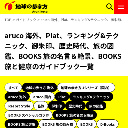
TOP
ガイドブック
aruco 海外、Plat、ランキング&テクニック、御朱印
aruco 海外、Plat、ランキング&テク
ニック、御朱印、歴史時代、旅の図
鑑、BOOKS 旅の名言＆絶景、BOOKS
旅と健康のガイドブック一覧
すべて
地球の歩き方 海外
地球の歩き方 Jシリーズ（国内）
aruco 海外
aruco 国内
Plat
ランキング&テクニック
Resort Style
島旅
御朱印
歴史時代
旅の図鑑
BOOKS スペシャルコラボ
BOOKS 旅の名言＆絶景
BOOKS 旅と健康
BOOKS 旅の読み物
BOOKS
D-Books