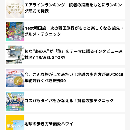
エアラインランキング 読者の投票をもとにランキン
グ形式で発表
Next韓国旅 次の韓国旅行がもっと楽しくなる 旅先・
グルメ・テクニック
旬な“あの人”が「旅」をテーマに語るインタビュー連
載 MY TRAVEL STORY
今、こんな旅がしてみたい！地球の歩き方が選ぶ2026
年絶対行くべき旅先30
コスパもタイパもかなえる！賢者の旅テクニック
地球の歩き方♥偏愛ハワイ