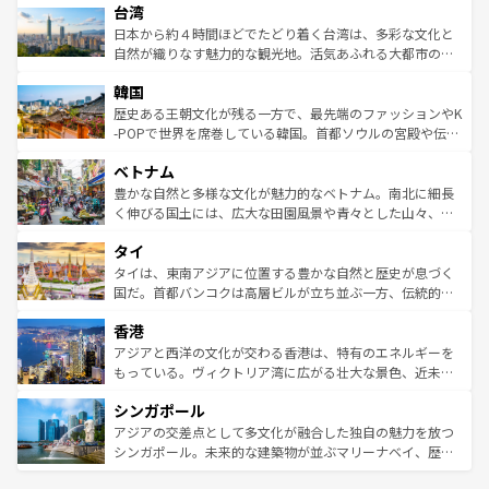
情報は
コンテンツ一覧
を参照してほしい。
人々、おいしいローカルフードやハワイアンミュージッ
台湾
リアリーフや大陸中央部にそびえるウルル（エアーズロッ
ク、伝統的なフラダンスなど、すべてがハワイの魅力を彩
ク）、タスマニアの美しい原生林やケアンズの熱帯雨林な
日本から約４時間ほどでたどり着く台湾は、多彩な文化と
っている。訪れるたびに新しい発見と感動が待っているハ
ど、見どころがたくさん。また、カフェやワイン、オージ
自然が織りなす魅力的な観光地。活気あふれる大都市の台
ワイを、存分に味わってほしい。 なお、新着のハワイ情報
ービーフなどの食文化も豊かで、美味しいものであふれて
北やノスタルジックな町並みが人気な九份（ジォウフェ
は
コンテンツ一覧
を参照してほしい。
韓国
いる。アクティビティも充実しており、サーフィンやダイ
ン）、静ひつな山岳地帯である台湾東部など、都市の喧騒
ビング、ハイキングなど、アウトドア好きにはたまらな
と山間の静けさが共存しており、訪れる人に新しい発見と
歴史ある王朝文化が残る一方で、最先端のファッションやK
い。オーストラリアの多彩な魅力を存分に味わいつくそ
驚きをもたらしてくれる。また、奥深い台湾の食文化も魅
-POPで世界を席巻している韓国。首都ソウルの宮殿や伝統
う。 なお、新着のオーストラリア情報は
コンテンツ一覧
を
力で、夜市などの屋台グルメから高級料理、ヘルシーで美
家屋が並ぶエリアでは韓国の歴史と文化に浸ることがで
参照してほしい。
ベトナム
容にもいいと評判のスイーツなど、バラエティ豊かな料理
き、地方に足を延ばせば四季折々の自然美を楽しむことが
が味わえる。 なお、新着の台湾情報は
コンテンツ一覧
を参
できる。そして、キムチや焼肉、絶品のストリートフード
豊かな自然と多様な文化が魅力的なベトナム。南北に細長
照してほしい。
まで、さまざまな韓国料理が待っている。夜には、韓国な
く伸びる国土には、広大な田園風景や青々とした山々、世
らではのナイトライフも堪能できる。あたたかいホスピタ
界遺産に登録された壮大な自然景観が点在し、都市部では
タイ
リティに包まれながら、韓国の多彩な魅力を心ゆくまで味
急速な発展と共に伝統が息づく。ハノイの古い町並みやホ
わってみてほしい。 なお、新着の韓国情報は
コンテンツ一
ーチミン市のフランス統治時代の建物も、独特の雰囲気を
タイは、東南アジアに位置する豊かな自然と歴史が息づく
覧
を参照してほしい。
醸し出している。また、バラエティの豊かさとおいしさで
国だ。首都バンコクは高層ビルが立ち並ぶ一方、伝統的な
世界中の食通を魅了してやまないベトナム料理も魅力のひ
寺院や市場がいたるところに点在し、古きよき文化と現代
香港
とつ。フォーやバインミー、ベトナムコーヒーなどは、ぜ
の活気が交差している。北部ではチェンマイなどの山岳地
ひ現地で味わいたい。どの地域を訪れてもあたたかい人々
帯で自然と触れ合い、南部ではプーケットやクラビの美し
アジアと西洋の文化が交わる香港は、特有のエネルギーを
が旅行者を迎えてくれるので、きっと忘れられない旅にな
いビーチでリゾート気分を楽しむことができる。タイ料理
もっている。ヴィクトリア湾に広がる壮大な景色、近未来
るはずだ。 なお、新着のベトナム情報は
コンテンツ一覧
を
は世界的に有名で、屋台から高級レストランまで味覚を刺
的なアートスポット、そして歴史と現代が融合した町並
参照してほしい。
シンガポール
激する。気候は一年中温暖で、どの季節にも異なる楽しみ
み、どこを訪れても感動するはず。観光スポットが密集し
が待っている。親しみやすいタイの人々、仏教を中心とし
ており、効率よく見どころを回れるのも魅力。息をのむよ
アジアの交差点として多文化が融合した独自の魅力を放つ
た文化、そして多様な観光資源が、訪れる旅人を魅了し続
うな絶景から文化的な体験まで、香港を存分に楽しみ尽く
シンガポール。未来的な建築物が並ぶマリーナベイ、歴史
ける。 なお、新着のタイ情報は
コンテンツ一覧
を参照して
そう。 なお、新着の香港情報は
コンテンツ一覧
を参照して
と伝統を感じられるエスニックタウン、多数の緑豊かな公
ほしい。