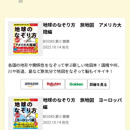
AD
地球のなぞり方 旅地図 アメリカ大
陸編
BOOKS 旅と健康
2022.10.14 発売
各国の地形や関係性をなぞって学ぶ新しい地図本！国境や州、
川や街道、島など旅気分で地図をなぞって脳もイキイキ！
詳細を見る
地球のなぞり方 旅地図 ヨーロッパ
編
BOOKS 旅と健康
2022.10.14 発売