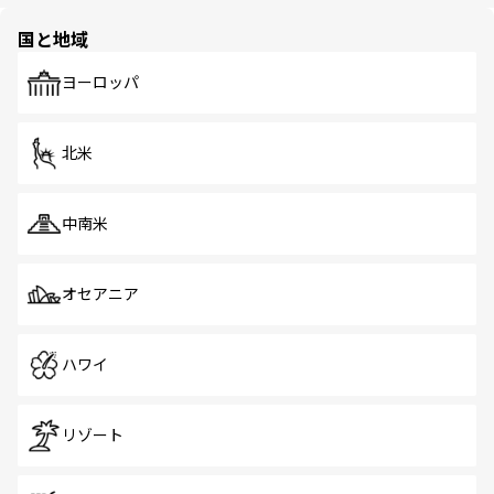
ほしい。
園や自然保護区など、自然が調和した近代的な景観と文化
の多様性あふれるカラフルな町は、どこを歩いても新しい
国と地域
発見がある。さらに、治安のよさや充実した公共交通機関
も、旅行者にとっては魅力的なポイント。グルメも豊富
で、ホーカーズは地元の風情を楽しめる外せないスポット
ヨーロッパ
だ。訪れる人を飽きさせないシンガポールで、多様な魅力
を体感しよう。 なお、新着のシンガポール情報は
コンテン
ツ一覧
を参照してほしい。
北米
中南米
オセアニア
ハワイ
リゾート