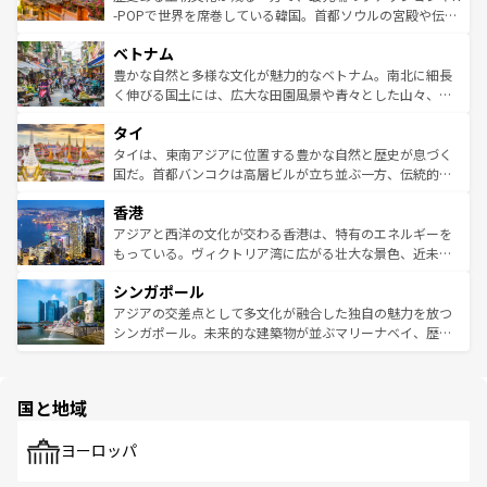
い。オーストラリアの多彩な魅力を存分に味わいつくそ
驚きをもたらしてくれる。また、奥深い台湾の食文化も魅
-POPで世界を席巻している韓国。首都ソウルの宮殿や伝統
う。 なお、新着のオーストラリア情報は
コンテンツ一覧
を
力で、夜市などの屋台グルメから高級料理、ヘルシーで美
家屋が並ぶエリアでは韓国の歴史と文化に浸ることがで
参照してほしい。
ベトナム
容にもいいと評判のスイーツなど、バラエティ豊かな料理
き、地方に足を延ばせば四季折々の自然美を楽しむことが
が味わえる。 なお、新着の台湾情報は
コンテンツ一覧
を参
できる。そして、キムチや焼肉、絶品のストリートフード
豊かな自然と多様な文化が魅力的なベトナム。南北に細長
照してほしい。
まで、さまざまな韓国料理が待っている。夜には、韓国な
く伸びる国土には、広大な田園風景や青々とした山々、世
らではのナイトライフも堪能できる。あたたかいホスピタ
界遺産に登録された壮大な自然景観が点在し、都市部では
タイ
リティに包まれながら、韓国の多彩な魅力を心ゆくまで味
急速な発展と共に伝統が息づく。ハノイの古い町並みやホ
わってみてほしい。 なお、新着の韓国情報は
コンテンツ一
ーチミン市のフランス統治時代の建物も、独特の雰囲気を
タイは、東南アジアに位置する豊かな自然と歴史が息づく
覧
を参照してほしい。
醸し出している。また、バラエティの豊かさとおいしさで
国だ。首都バンコクは高層ビルが立ち並ぶ一方、伝統的な
世界中の食通を魅了してやまないベトナム料理も魅力のひ
寺院や市場がいたるところに点在し、古きよき文化と現代
香港
とつ。フォーやバインミー、ベトナムコーヒーなどは、ぜ
の活気が交差している。北部ではチェンマイなどの山岳地
ひ現地で味わいたい。どの地域を訪れてもあたたかい人々
帯で自然と触れ合い、南部ではプーケットやクラビの美し
アジアと西洋の文化が交わる香港は、特有のエネルギーを
が旅行者を迎えてくれるので、きっと忘れられない旅にな
いビーチでリゾート気分を楽しむことができる。タイ料理
もっている。ヴィクトリア湾に広がる壮大な景色、近未来
るはずだ。 なお、新着のベトナム情報は
コンテンツ一覧
を
は世界的に有名で、屋台から高級レストランまで味覚を刺
的なアートスポット、そして歴史と現代が融合した町並
参照してほしい。
シンガポール
激する。気候は一年中温暖で、どの季節にも異なる楽しみ
み、どこを訪れても感動するはず。観光スポットが密集し
が待っている。親しみやすいタイの人々、仏教を中心とし
ており、効率よく見どころを回れるのも魅力。息をのむよ
アジアの交差点として多文化が融合した独自の魅力を放つ
た文化、そして多様な観光資源が、訪れる旅人を魅了し続
うな絶景から文化的な体験まで、香港を存分に楽しみ尽く
シンガポール。未来的な建築物が並ぶマリーナベイ、歴史
ける。 なお、新着のタイ情報は
コンテンツ一覧
を参照して
そう。 なお、新着の香港情報は
コンテンツ一覧
を参照して
と伝統を感じられるエスニックタウン、多数の緑豊かな公
ほしい。
ほしい。
園や自然保護区など、自然が調和した近代的な景観と文化
の多様性あふれるカラフルな町は、どこを歩いても新しい
国と地域
発見がある。さらに、治安のよさや充実した公共交通機関
も、旅行者にとっては魅力的なポイント。グルメも豊富
で、ホーカーズは地元の風情を楽しめる外せないスポット
ヨーロッパ
だ。訪れる人を飽きさせないシンガポールで、多様な魅力