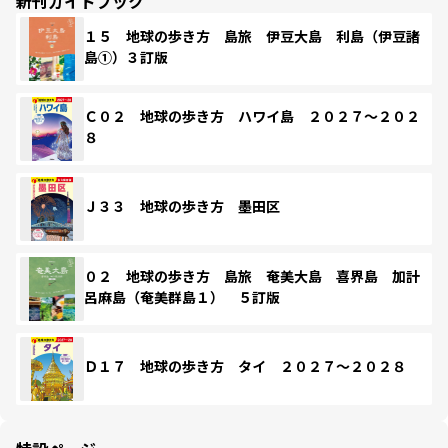
新刊ガイドブック
１５ 地球の歩き方 島旅 伊豆大島 利島（伊豆諸
島①）３訂版
Ｃ０２ 地球の歩き方 ハワイ島 ２０２７～２０２
８
Ｊ３３ 地球の歩き方 墨田区
０２ 地球の歩き方 島旅 奄美大島 喜界島 加計
呂麻島（奄美群島１） ５訂版
Ｄ１７ 地球の歩き方 タイ ２０２７～２０２８