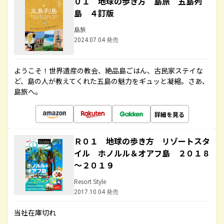
０１ 地球の歩き方 島旅 五島列
島 ４訂版
島旅
2024.07.04 発売
ようこそ！世界遺産の教会、絶品島ごはん、古民家ステイな
ど、島の人が教えてくれた五島の魅力をギュッと凝縮。さあ、
島旅へ。
詳細を見る
Ｒ０１ 地球の歩き方 リゾートスタ
イル ホノルル＆オアフ島 ２０１８
～２０１９
Resort Style
2017.10.04 発売
当社在庫切れ