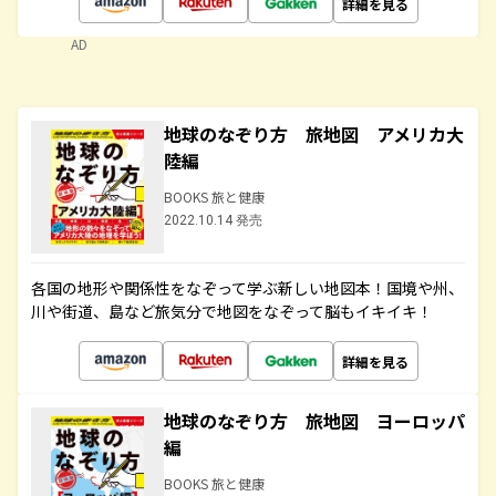
詳細を見る
AD
地球のなぞり方 旅地図 アメリカ大
陸編
BOOKS 旅と健康
2022.10.14 発売
各国の地形や関係性をなぞって学ぶ新しい地図本！国境や州、
川や街道、島など旅気分で地図をなぞって脳もイキイキ！
詳細を見る
地球のなぞり方 旅地図 ヨーロッパ
編
BOOKS 旅と健康