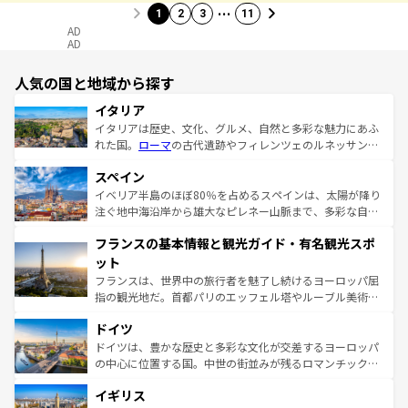
…
1
2
3
11
AD
AD
人気の国と地域から探す
イタリア
イタリアは歴史、文化、グルメ、自然と多彩な魅力にあふ
れた国。
ローマ
の古代遺跡やフィレンツェのルネッサンス
美術、ヴェネツィアの運河など、歴史あるスポットはもち
スペイン
ろん、トスカーナの美しい田園風景やアマルフィ海岸の絶
景など、自然景観も見逃せない。観光の合間には、本場の
イベリア半島のほぼ80％を占めるスペインは、太陽が降り
ピザやパスタなど、絶品のイタリア料理を堪能することも
注ぐ地中海沿岸から雄大なピレネー山脈まで、多彩な自然
できる。朝目覚めてから夜眠るまで、すべての瞬間を楽し
と文化が詰まったヨーロッパ屈指の旅行先だ。多様な地域
フランスの基本情報と観光ガイド・有名観光スポ
ませてくれるイタリアで、忘れられない旅をしてみよう！
文化が根付くこの国では、情熱的なフラメンコ、熱気あふ
なお、新着のイタリア情報は
コンテンツ一覧
を参照してほ
れる闘牛、そして美味しいタパスが生活の一部となってい
ット
しい。
る。首都マドリードの洗練された雰囲気や、バルセロナの
フランスは、世界中の旅行者を魅了し続けるヨーロッパ屈
アートに溢れた街角から、地方では古代ローマ遺跡や中世
指の観光地だ。首都パリのエッフェル塔やルーブル美術館
の城塞都市、穏やかなビーチリゾートまで多彩な表情を見
といった象徴的なスポットから、田舎町の古風な美しさま
せる。地方によって風土や気候が異なるスペインはその個
ドイツ
で、幅広い魅力が詰まっている。華麗な宮殿、歴史的な大
性で訪れる人を魅了する。 なお、新着のスペイン情報は
コ
聖堂、美しいビーチ、そして豊かな自然が、訪れる者を心
ドイツは、豊かな歴史と多彩な文化が交差するヨーロッパ
ンテンツ一覧
を参照してほしい。
から魅了する。また、フランスは美食の国としても知ら
の中心に位置する国。中世の街並みが残るロマンチック街
れ、フランス料理はユネスコ無形文化遺産にも登録されて
道から、未来を先取りするようなモダンな都市まで多様な
イギリス
いる。シャンパンの発祥地であるランス、プロヴァンスの
顔を持つこの国は、どこを歩いても飽きることがない。ベ