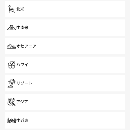
を体感しよう。 なお、新着のシンガポール情報は
コンテン
ツ一覧
を参照してほしい。
北米
中南米
オセアニア
ハワイ
リゾート
アジア
中近東