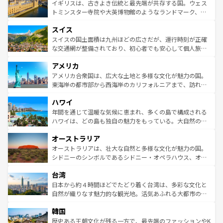
香り高いラベンダー畑など、多彩な楽しみ方が可能だ。さ
ルリンの文化的活気、バイエルン州のアルプスの絶景、そ
イギリスは、古きよき伝統と最先端が共存する国。ウェス
らに、パリ以外の地域にも魅力が溢れており、どの街角に
してライン川沿いのワイン畑といった風景は必見。ビール
トミンスター寺院や大英博物館のようなランドマーク、歴
も豊かな歴史と文化が息づいている。パリ以外の個性あふ
とソーセージを味わいながら地元の人と過ごす楽しい時間
史ある大学都市、美しい丘陵地帯や牧歌的な風景など、エ
れる地方に足を運ぶとそれぞれで全く異なる文化を体験で
スイス
は、お酒好きな人にはぜひ体験してほしい。 なお、新着の
リアごとに異なる魅力がある。また、優雅なアフタヌーン
きるだろう。 なお、新着のフランス情報は
コンテンツ一覧
ドイツ情報は
コンテンツ一覧
を参照してほしい。
ティー、ビール好きにはたまらない英国パブ、サッカー観
スイスの国土面積は九州ほどの広さだが、運行時刻が正確
を参照してほしい。
戦など、本場だからこそできる体験も豊富。イギリスを旅
な交通網が整備されており、初心者でも安心して個人旅行
して楽しみつくそう。 なお、新着のイギリス情報は
コンテ
を楽しめる。日本同様に時刻表どおりの旅が可能だ。中世
アメリカ
ンツ一覧
を参照してほしい。
の建物がそのまま残る町や、スイスならではのユニークな
博物館もあり、アルプス観光だけでなく町歩きも満喫する
アメリカ合衆国は、広大な土地と多様な文化が魅力の国。
ことができる。国民の所得が高いため物価も高いが、旅行
東海岸の都市部から西海岸のカリフォルニアまで、訪れる
者向けの交通パス提供のサービスもあり、うまく活用すれ
場所ごとに異なる風景と体験が待っている。ニューヨーク
ハワイ
ば市内交通費無料で観光を楽しむこともできる。 なお、新
のような巨大都市は、観光、ショッピング、エンターテイ
着のスイス情報は
コンテンツ一覧
を参照してほしい。
ンメントが詰まった刺激的なスポットだ。一方、アメリカ
年間を通じて温暖な気候に恵まれ、多くの島で構成される
西部には大自然が広がり、グランドキャニオンやイエロー
ハワイは、どの島も独自の魅力をもっている。大自然の神
ストーン国立公園といった絶景が堪能できる。さらに、南
秘を感じたいなら、火山が生み出した壮大な景観を誇るハ
オーストラリア
部のニューオーリンズでは、音楽と美食が融合した独特の
ワイ島は見逃せない。また、定番の観光地といえばオアフ
文化が魅力。旅行者はアメリカの各地域で異なる魅力を楽
島だが、静かな自然を求めるならマウイ島やカウアイ島が
オーストラリアは、壮大な自然と多様な文化が魅力の国。
しみながら、その多様性と豊かな歴史を感じることができ
おすすめ。エメラルドグリーンに輝く海をはじめ、豊かな
シドニーのシンボルであるシドニー・オペラハウス、オー
るだろう。車でのロードトリップや列車の旅も、アメリカ
文化や歴史が息づいている。「アロハスピリット」と呼ば
ストラリア東海岸北部に広がる大サンゴ礁地帯グレートバ
ならではの贅沢な旅のスタイルだ。 なお、新着のアメリカ
台湾
れるおもてなしの心で訪れる人々を迎えてくれるハワイの
リアリーフや大陸中央部にそびえるウルル（エアーズロッ
情報は
コンテンツ一覧
を参照してほしい。
人々、おいしいローカルフードやハワイアンミュージッ
ク）、タスマニアの美しい原生林やケアンズの熱帯雨林な
日本から約４時間ほどでたどり着く台湾は、多彩な文化と
ク、伝統的なフラダンスなど、すべてがハワイの魅力を彩
ど、見どころがたくさん。また、カフェやワイン、オージ
自然が織りなす魅力的な観光地。活気あふれる大都市の台
っている。訪れるたびに新しい発見と感動が待っているハ
ービーフなどの食文化も豊かで、美味しいものであふれて
北やノスタルジックな町並みが人気な九份（ジォウフェ
ワイを、存分に味わってほしい。 なお、新着のハワイ情報
韓国
いる。アクティビティも充実しており、サーフィンやダイ
ン）、静ひつな山岳地帯である台湾東部など、都市の喧騒
は
コンテンツ一覧
を参照してほしい。
ビング、ハイキングなど、アウトドア好きにはたまらな
と山間の静けさが共存しており、訪れる人に新しい発見と
歴史ある王朝文化が残る一方で、最先端のファッションやK