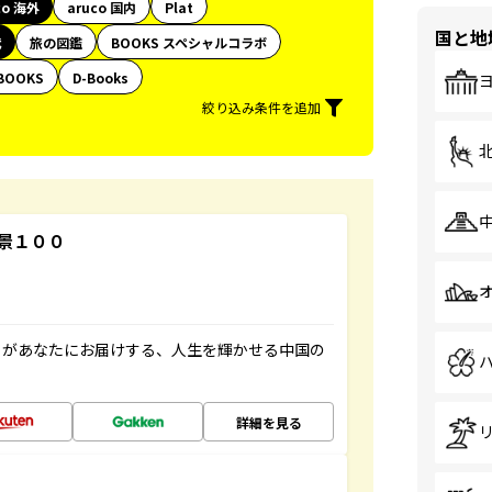
co 海外
aruco 国内
Plat
国と地
代
旅の図鑑
BOOKS スペシャルコラボ
BOOKS
D-Books
絞り込み条件を追加
景１００
」があなたにお届けする、人生を輝かせる中国の
詳細を見る