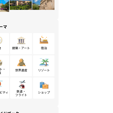
ーマ
食
建築・アート
宿泊
ト・
世界遺産
リゾート
戦
鉄道・
ビティ
ショップ
フライト