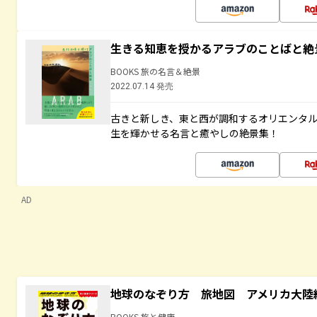
生きる知恵を授かるアラブのことばと絶
BOOKS 旅の名言＆絶景
2022.07.14 発売
古きと新しき、東と西が調和するオリエンタ
生を輝かせる名言と癒やしの絶景集！
AD
地球のなぞり方 旅地図 アメリカ大陸
BOOKS 旅と健康