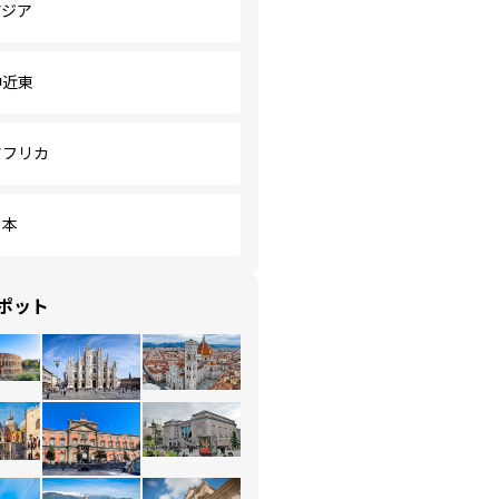
アジア
中近東
アフリカ
日本
ポット