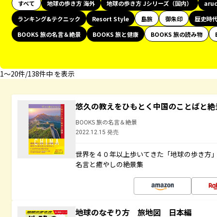
すべて
地球の歩き方 海外
地球の歩き方 Jシリーズ（国内）
aru
ランキング&テクニック
Resort Style
島旅
御朱印
歴史時
BOOKS 旅の名言＆絶景
BOOKS 旅と健康
BOOKS 旅の読み物
1〜20件/138件中 を表示
悠久の教えをひもとく中国のことばと絶
BOOKS 旅の名言＆絶景
2022.12.15 発売
世界を４０年以上歩いてきた「地球の歩き方
名言と癒やしの絶景集
地球のなぞり方 旅地図 日本編