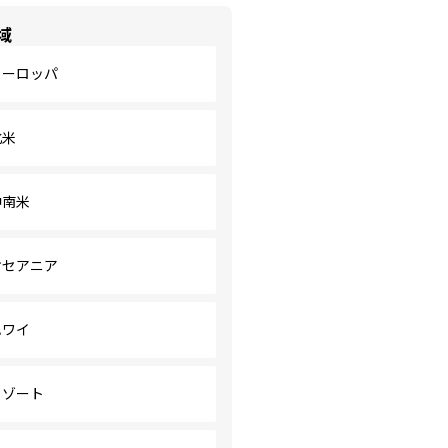
域
ヨーロッパ
北米
中南米
オセアニア
ハワイ
リゾート