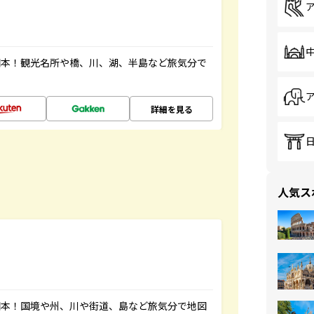
図本！観光名所や橋、川、湖、半島など旅気分で
詳細を見る
人気ス
図本！国境や州、川や街道、島など旅気分で地図