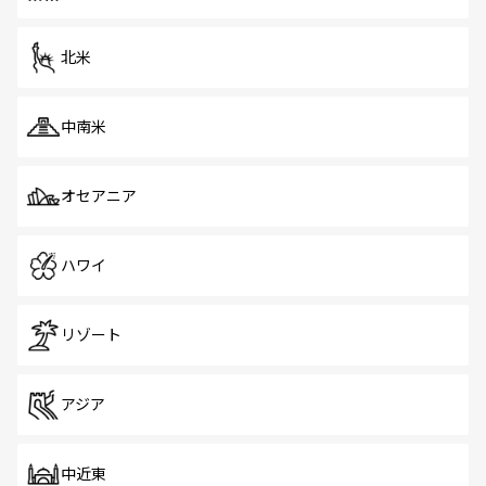
だ。訪れる人を飽きさせないシンガポールで、多様な魅力
を体感しよう。 なお、新着のシンガポール情報は
コンテン
ツ一覧
を参照してほしい。
北米
中南米
オセアニア
ハワイ
リゾート
アジア
中近東