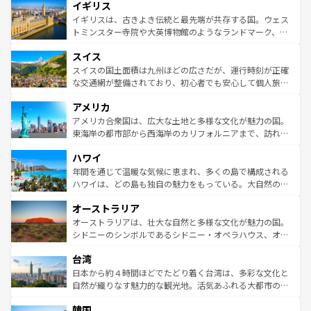
イギリス
いる。シャンパンの発祥地であるランス、プロヴァンスの
顔を持つこの国は、どこを歩いても飽きることがない。ベ
香り高いラベンダー畑など、多彩な楽しみ方が可能だ。さ
ルリンの文化的活気、バイエルン州のアルプスの絶景、そ
イギリスは、古きよき伝統と最先端が共存する国。ウェス
らに、パリ以外の地域にも魅力が溢れており、どの街角に
してライン川沿いのワイン畑といった風景は必見。ビール
トミンスター寺院や大英博物館のようなランドマーク、歴
も豊かな歴史と文化が息づいている。パリ以外の個性あふ
とソーセージを味わいながら地元の人と過ごす楽しい時間
史ある大学都市、美しい丘陵地帯や牧歌的な風景など、エ
れる地方に足を運ぶとそれぞれで全く異なる文化を体験で
スイス
は、お酒好きな人にはぜひ体験してほしい。 なお、新着の
リアごとに異なる魅力がある。また、優雅なアフタヌーン
きるだろう。 なお、新着のフランス情報は
コンテンツ一覧
ドイツ情報は
コンテンツ一覧
を参照してほしい。
ティー、ビール好きにはたまらない英国パブ、サッカー観
スイスの国土面積は九州ほどの広さだが、運行時刻が正確
を参照してほしい。
戦など、本場だからこそできる体験も豊富。イギリスを旅
な交通網が整備されており、初心者でも安心して個人旅行
して楽しみつくそう。 なお、新着のイギリス情報は
コンテ
を楽しめる。日本同様に時刻表どおりの旅が可能だ。中世
アメリカ
ンツ一覧
を参照してほしい。
の建物がそのまま残る町や、スイスならではのユニークな
博物館もあり、アルプス観光だけでなく町歩きも満喫する
アメリカ合衆国は、広大な土地と多様な文化が魅力の国。
ことができる。国民の所得が高いため物価も高いが、旅行
東海岸の都市部から西海岸のカリフォルニアまで、訪れる
者向けの交通パス提供のサービスもあり、うまく活用すれ
場所ごとに異なる風景と体験が待っている。ニューヨーク
ハワイ
ば市内交通費無料で観光を楽しむこともできる。 なお、新
のような巨大都市は、観光、ショッピング、エンターテイ
着のスイス情報は
コンテンツ一覧
を参照してほしい。
ンメントが詰まった刺激的なスポットだ。一方、アメリカ
年間を通じて温暖な気候に恵まれ、多くの島で構成される
西部には大自然が広がり、グランドキャニオンやイエロー
ハワイは、どの島も独自の魅力をもっている。大自然の神
ストーン国立公園といった絶景が堪能できる。さらに、南
秘を感じたいなら、火山が生み出した壮大な景観を誇るハ
オーストラリア
部のニューオーリンズでは、音楽と美食が融合した独特の
ワイ島は見逃せない。また、定番の観光地といえばオアフ
文化が魅力。旅行者はアメリカの各地域で異なる魅力を楽
島だが、静かな自然を求めるならマウイ島やカウアイ島が
オーストラリアは、壮大な自然と多様な文化が魅力の国。
しみながら、その多様性と豊かな歴史を感じることができ
おすすめ。エメラルドグリーンに輝く海をはじめ、豊かな
シドニーのシンボルであるシドニー・オペラハウス、オー
るだろう。車でのロードトリップや列車の旅も、アメリカ
文化や歴史が息づいている。「アロハスピリット」と呼ば
ストラリア東海岸北部に広がる大サンゴ礁地帯グレートバ
ならではの贅沢な旅のスタイルだ。 なお、新着のアメリカ
台湾
れるおもてなしの心で訪れる人々を迎えてくれるハワイの
リアリーフや大陸中央部にそびえるウルル（エアーズロッ
情報は
コンテンツ一覧
を参照してほしい。
人々、おいしいローカルフードやハワイアンミュージッ
ク）、タスマニアの美しい原生林やケアンズの熱帯雨林な
日本から約４時間ほどでたどり着く台湾は、多彩な文化と
ク、伝統的なフラダンスなど、すべてがハワイの魅力を彩
ど、見どころがたくさん。また、カフェやワイン、オージ
自然が織りなす魅力的な観光地。活気あふれる大都市の台
っている。訪れるたびに新しい発見と感動が待っているハ
ービーフなどの食文化も豊かで、美味しいものであふれて
北やノスタルジックな町並みが人気な九份（ジォウフェ
ワイを、存分に味わってほしい。 なお、新着のハワイ情報
韓国
いる。アクティビティも充実しており、サーフィンやダイ
ン）、静ひつな山岳地帯である台湾東部など、都市の喧騒