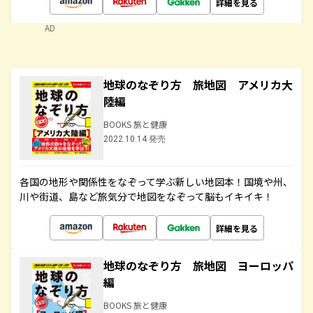
詳細を見る
AD
地球のなぞり方 旅地図 アメリカ大
陸編
BOOKS 旅と健康
2022.10.14 発売
各国の地形や関係性をなぞって学ぶ新しい地図本！国境や州、
川や街道、島など旅気分で地図をなぞって脳もイキイキ！
詳細を見る
地球のなぞり方 旅地図 ヨーロッパ
編
BOOKS 旅と健康