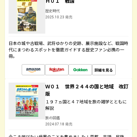
Ｈ０１ 戦国
歴史時代
2025.10.23 発売
日本の城や古戦場、武将ゆかりの史跡、展示施設など、戦国時
代にまつわるスポットを徹底ガイドする歴史ファン必携の一
冊。
詳細を見る
Ｗ０１ 世界２４４の国と地域 改訂
版
１９７ヵ国と４７地域を旅の雑学とともに
解説
旅の図鑑
2024.07.18 発売
今こそ学びたい世界のことを集めました！首都、言語、民族、