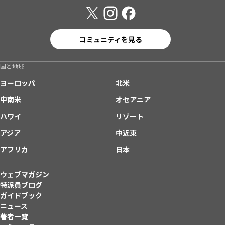
コミュニティを見る
国と地域
ヨーロッパ
北米
中南米
オセアニア
ハワイ
リゾート
アジア
中近東
アフリカ
日本
ウェブマガジン
特派員ブログ
ガイドブック
ニュース
著者一覧