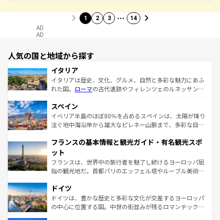
…
1
2
3
14
AD
AD
人気の国と地域から探す
イタリア
イタリアは歴史、文化、グルメ、自然と多彩な魅力にあふ
れた国。
ローマ
の古代遺跡やフィレンツェのルネッサンス
美術、ヴェネツィアの運河など、歴史あるスポットはもち
スペイン
ろん、トスカーナの美しい田園風景やアマルフィ海岸の絶
景など、自然景観も見逃せない。観光の合間には、本場の
イベリア半島のほぼ80％を占めるスペインは、太陽が降り
ピザやパスタなど、絶品のイタリア料理を堪能することも
注ぐ地中海沿岸から雄大なピレネー山脈まで、多彩な自然
できる。朝目覚めてから夜眠るまで、すべての瞬間を楽し
と文化が詰まったヨーロッパ屈指の旅行先だ。多様な地域
フランスの基本情報と観光ガイド・有名観光スポ
ませてくれるイタリアで、忘れられない旅をしてみよう！
文化が根付くこの国では、情熱的なフラメンコ、熱気あふ
なお、新着のイタリア情報は
コンテンツ一覧
を参照してほ
れる闘牛、そして美味しいタパスが生活の一部となってい
ット
しい。
る。首都マドリードの洗練された雰囲気や、バルセロナの
フランスは、世界中の旅行者を魅了し続けるヨーロッパ屈
アートに溢れた街角から、地方では古代ローマ遺跡や中世
指の観光地だ。首都パリのエッフェル塔やルーブル美術館
の城塞都市、穏やかなビーチリゾートまで多彩な表情を見
といった象徴的なスポットから、田舎町の古風な美しさま
せる。地方によって風土や気候が異なるスペインはその個
ドイツ
で、幅広い魅力が詰まっている。華麗な宮殿、歴史的な大
性で訪れる人を魅了する。 なお、新着のスペイン情報は
コ
聖堂、美しいビーチ、そして豊かな自然が、訪れる者を心
ドイツは、豊かな歴史と多彩な文化が交差するヨーロッパ
ンテンツ一覧
を参照してほしい。
から魅了する。また、フランスは美食の国としても知ら
の中心に位置する国。中世の街並みが残るロマンチック街
れ、フランス料理はユネスコ無形文化遺産にも登録されて
道から、未来を先取りするようなモダンな都市まで多様な