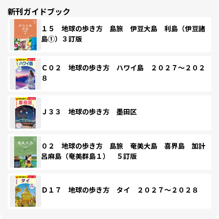
新刊ガイドブック
１５ 地球の歩き方 島旅 伊豆大島 利島（伊豆諸
島①）３訂版
Ｃ０２ 地球の歩き方 ハワイ島 ２０２７～２０２
８
Ｊ３３ 地球の歩き方 墨田区
０２ 地球の歩き方 島旅 奄美大島 喜界島 加計
呂麻島（奄美群島１） ５訂版
Ｄ１７ 地球の歩き方 タイ ２０２７～２０２８