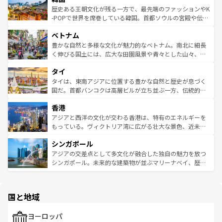
は
コンテンツ一覧
を参照してほしい。
ビング、ハイキングなど、アウトドア好きにはたまらな
と山間の静けさが共存しており、訪れる人に新しい発見と
歴史ある王朝文化が残る一方で、最先端のファッションやK
い。オーストラリアの多彩な魅力を存分に味わいつくそ
驚きをもたらしてくれる。また、奥深い台湾の食文化も魅
-POPで世界を席巻している韓国。首都ソウルの宮殿や伝統
う。 なお、新着のオーストラリア情報は
コンテンツ一覧
を
力で、夜市などの屋台グルメから高級料理、ヘルシーで美
家屋が並ぶエリアでは韓国の歴史と文化に浸ることがで
参照してほしい。
ベトナム
容にもいいと評判のスイーツなど、バラエティ豊かな料理
き、地方に足を延ばせば四季折々の自然美を楽しむことが
が味わえる。 なお、新着の台湾情報は
コンテンツ一覧
を参
できる。そして、キムチや焼肉、絶品のストリートフード
豊かな自然と多様な文化が魅力的なベトナム。南北に細長
照してほしい。
まで、さまざまな韓国料理が待っている。夜には、韓国な
く伸びる国土には、広大な田園風景や青々とした山々、世
らではのナイトライフも堪能できる。あたたかいホスピタ
界遺産に登録された壮大な自然景観が点在し、都市部では
タイ
リティに包まれながら、韓国の多彩な魅力を心ゆくまで味
急速な発展と共に伝統が息づく。ハノイの古い町並みやホ
わってみてほしい。 なお、新着の韓国情報は
コンテンツ一
ーチミン市のフランス統治時代の建物も、独特の雰囲気を
タイは、東南アジアに位置する豊かな自然と歴史が息づく
覧
を参照してほしい。
醸し出している。また、バラエティの豊かさとおいしさで
国だ。首都バンコクは高層ビルが立ち並ぶ一方、伝統的な
世界中の食通を魅了してやまないベトナム料理も魅力のひ
寺院や市場がいたるところに点在し、古きよき文化と現代
香港
とつ。フォーやバインミー、ベトナムコーヒーなどは、ぜ
の活気が交差している。北部ではチェンマイなどの山岳地
ひ現地で味わいたい。どの地域を訪れてもあたたかい人々
帯で自然と触れ合い、南部ではプーケットやクラビの美し
アジアと西洋の文化が交わる香港は、特有のエネルギーを
が旅行者を迎えてくれるので、きっと忘れられない旅にな
いビーチでリゾート気分を楽しむことができる。タイ料理
もっている。ヴィクトリア湾に広がる壮大な景色、近未来
るはずだ。 なお、新着のベトナム情報は
コンテンツ一覧
を
は世界的に有名で、屋台から高級レストランまで味覚を刺
的なアートスポット、そして歴史と現代が融合した町並
参照してほしい。
シンガポール
激する。気候は一年中温暖で、どの季節にも異なる楽しみ
み、どこを訪れても感動するはず。観光スポットが密集し
が待っている。親しみやすいタイの人々、仏教を中心とし
ており、効率よく見どころを回れるのも魅力。息をのむよ
アジアの交差点として多文化が融合した独自の魅力を放つ
た文化、そして多様な観光資源が、訪れる旅人を魅了し続
うな絶景から文化的な体験まで、香港を存分に楽しみ尽く
シンガポール。未来的な建築物が並ぶマリーナベイ、歴史
ける。 なお、新着のタイ情報は
コンテンツ一覧
を参照して
そう。 なお、新着の香港情報は
コンテンツ一覧
を参照して
と伝統を感じられるエスニックタウン、多数の緑豊かな公
ほしい。
ほしい。
園や自然保護区など、自然が調和した近代的な景観と文化
の多様性あふれるカラフルな町は、どこを歩いても新しい
国と地域
発見がある。さらに、治安のよさや充実した公共交通機関
も、旅行者にとっては魅力的なポイント。グルメも豊富
で、ホーカーズは地元の風情を楽しめる外せないスポット
ヨーロッパ