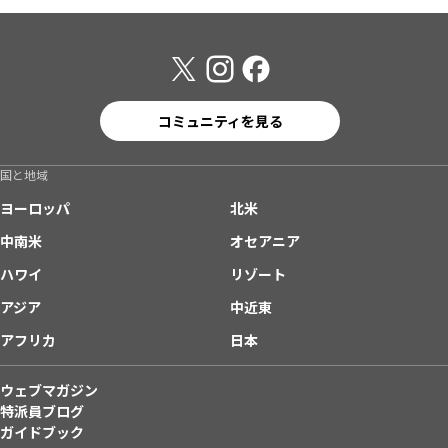
コミュニティを見る
国と地域
ヨーロッパ
北米
中南米
オセアニア
ハワイ
リゾート
アジア
中近東
アフリカ
日本
ウェブマガジン
特派員ブログ
ガイドブック