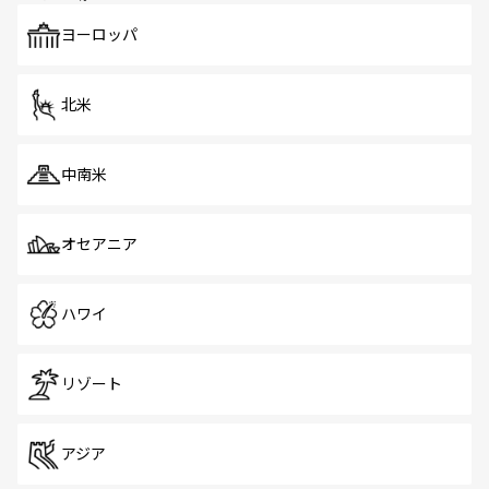
も、旅行者にとっては魅力的なポイント。グルメも豊富
で、ホーカーズは地元の風情を楽しめる外せないスポット
ヨーロッパ
だ。訪れる人を飽きさせないシンガポールで、多様な魅力
を体感しよう。 なお、新着のシンガポール情報は
コンテン
ツ一覧
を参照してほしい。
北米
中南米
オセアニア
ハワイ
リゾート
アジア