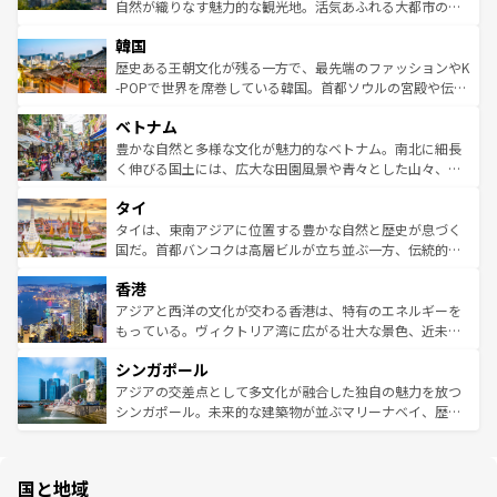
ク、伝統的なフラダンスなど、すべてがハワイの魅力を彩
ど、見どころがたくさん。また、カフェやワイン、オージ
自然が織りなす魅力的な観光地。活気あふれる大都市の台
っている。訪れるたびに新しい発見と感動が待っているハ
ービーフなどの食文化も豊かで、美味しいものであふれて
北やノスタルジックな町並みが人気な九份（ジォウフェ
ワイを、存分に味わってほしい。 なお、新着のハワイ情報
韓国
いる。アクティビティも充実しており、サーフィンやダイ
ン）、静ひつな山岳地帯である台湾東部など、都市の喧騒
は
コンテンツ一覧
を参照してほしい。
ビング、ハイキングなど、アウトドア好きにはたまらな
と山間の静けさが共存しており、訪れる人に新しい発見と
歴史ある王朝文化が残る一方で、最先端のファッションやK
い。オーストラリアの多彩な魅力を存分に味わいつくそ
驚きをもたらしてくれる。また、奥深い台湾の食文化も魅
-POPで世界を席巻している韓国。首都ソウルの宮殿や伝統
う。 なお、新着のオーストラリア情報は
コンテンツ一覧
を
力で、夜市などの屋台グルメから高級料理、ヘルシーで美
家屋が並ぶエリアでは韓国の歴史と文化に浸ることがで
参照してほしい。
ベトナム
容にもいいと評判のスイーツなど、バラエティ豊かな料理
き、地方に足を延ばせば四季折々の自然美を楽しむことが
が味わえる。 なお、新着の台湾情報は
コンテンツ一覧
を参
できる。そして、キムチや焼肉、絶品のストリートフード
豊かな自然と多様な文化が魅力的なベトナム。南北に細長
照してほしい。
まで、さまざまな韓国料理が待っている。夜には、韓国な
く伸びる国土には、広大な田園風景や青々とした山々、世
らではのナイトライフも堪能できる。あたたかいホスピタ
界遺産に登録された壮大な自然景観が点在し、都市部では
タイ
リティに包まれながら、韓国の多彩な魅力を心ゆくまで味
急速な発展と共に伝統が息づく。ハノイの古い町並みやホ
わってみてほしい。 なお、新着の韓国情報は
コンテンツ一
ーチミン市のフランス統治時代の建物も、独特の雰囲気を
タイは、東南アジアに位置する豊かな自然と歴史が息づく
覧
を参照してほしい。
醸し出している。また、バラエティの豊かさとおいしさで
国だ。首都バンコクは高層ビルが立ち並ぶ一方、伝統的な
世界中の食通を魅了してやまないベトナム料理も魅力のひ
寺院や市場がいたるところに点在し、古きよき文化と現代
香港
とつ。フォーやバインミー、ベトナムコーヒーなどは、ぜ
の活気が交差している。北部ではチェンマイなどの山岳地
ひ現地で味わいたい。どの地域を訪れてもあたたかい人々
帯で自然と触れ合い、南部ではプーケットやクラビの美し
アジアと西洋の文化が交わる香港は、特有のエネルギーを
が旅行者を迎えてくれるので、きっと忘れられない旅にな
いビーチでリゾート気分を楽しむことができる。タイ料理
もっている。ヴィクトリア湾に広がる壮大な景色、近未来
るはずだ。 なお、新着のベトナム情報は
コンテンツ一覧
を
は世界的に有名で、屋台から高級レストランまで味覚を刺
的なアートスポット、そして歴史と現代が融合した町並
参照してほしい。
シンガポール
激する。気候は一年中温暖で、どの季節にも異なる楽しみ
み、どこを訪れても感動するはず。観光スポットが密集し
が待っている。親しみやすいタイの人々、仏教を中心とし
ており、効率よく見どころを回れるのも魅力。息をのむよ
アジアの交差点として多文化が融合した独自の魅力を放つ
た文化、そして多様な観光資源が、訪れる旅人を魅了し続
うな絶景から文化的な体験まで、香港を存分に楽しみ尽く
シンガポール。未来的な建築物が並ぶマリーナベイ、歴史
ける。 なお、新着のタイ情報は
コンテンツ一覧
を参照して
そう。 なお、新着の香港情報は
コンテンツ一覧
を参照して
と伝統を感じられるエスニックタウン、多数の緑豊かな公
ほしい。
ほしい。
園や自然保護区など、自然が調和した近代的な景観と文化
の多様性あふれるカラフルな町は、どこを歩いても新しい
国と地域
発見がある。さらに、治安のよさや充実した公共交通機関