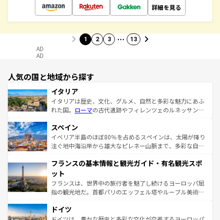
詳細を見る
…
1
2
3
13
AD
AD
人気の国と地域から探す
イタリア
イタリアは歴史、文化、グルメ、自然と多彩な魅力にあふ
れた国。
ローマ
の古代遺跡やフィレンツェのルネッサンス
美術、ヴェネツィアの運河など、歴史あるスポットはもち
スペイン
ろん、トスカーナの美しい田園風景やアマルフィ海岸の絶
景など、自然景観も見逃せない。観光の合間には、本場の
イベリア半島のほぼ80％を占めるスペインは、太陽が降り
ピザやパスタなど、絶品のイタリア料理を堪能することも
注ぐ地中海沿岸から雄大なピレネー山脈まで、多彩な自然
できる。朝目覚めてから夜眠るまで、すべての瞬間を楽し
と文化が詰まったヨーロッパ屈指の旅行先だ。多様な地域
フランスの基本情報と観光ガイド・有名観光スポ
ませてくれるイタリアで、忘れられない旅をしてみよう！
文化が根付くこの国では、情熱的なフラメンコ、熱気あふ
なお、新着のイタリア情報は
コンテンツ一覧
を参照してほ
れる闘牛、そして美味しいタパスが生活の一部となってい
ット
しい。
る。首都マドリードの洗練された雰囲気や、バルセロナの
フランスは、世界中の旅行者を魅了し続けるヨーロッパ屈
アートに溢れた街角から、地方では古代ローマ遺跡や中世
指の観光地だ。首都パリのエッフェル塔やルーブル美術館
の城塞都市、穏やかなビーチリゾートまで多彩な表情を見
といった象徴的なスポットから、田舎町の古風な美しさま
せる。地方によって風土や気候が異なるスペインはその個
ドイツ
で、幅広い魅力が詰まっている。華麗な宮殿、歴史的な大
性で訪れる人を魅了する。 なお、新着のスペイン情報は
コ
聖堂、美しいビーチ、そして豊かな自然が、訪れる者を心
ドイツは、豊かな歴史と多彩な文化が交差するヨーロッパ