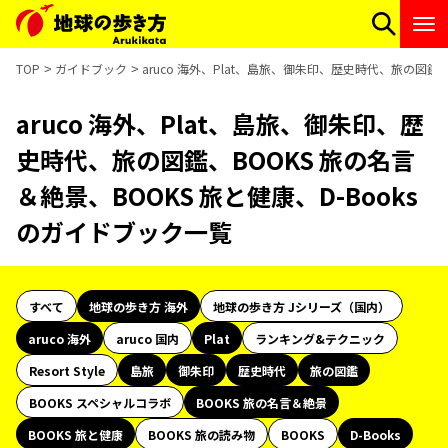
TOP
ガイドブック
aruco 海外、Plat、島旅、御朱印、歴史時代、旅の図鑑、
aruco 海外、Plat、島旅、御朱印、歴
史時代、旅の図鑑、BOOKS 旅の名言
＆絶景、BOOKS 旅と健康、D-Books
のガイドブック一覧
すべて
地球の歩き方 海外
地球の歩き方 Jシリーズ（国内）
aruco 海外
aruco 国内
Plat
ランキング&テクニック
Resort Style
島旅
御朱印
歴史時代
旅の図鑑
BOOKS スペシャルコラボ
BOOKS 旅の名言＆絶景
BOOKS 旅と健康
BOOKS 旅の読み物
BOOKS
D-Books