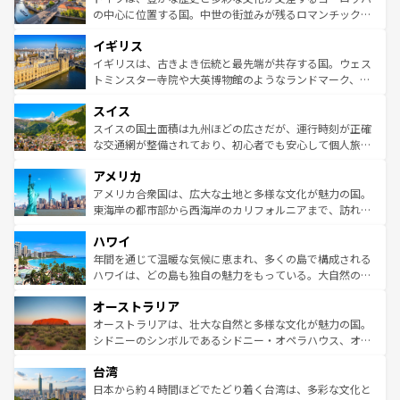
ンテンツ一覧
を参照してほしい。
から魅了する。また、フランスは美食の国としても知ら
の中心に位置する国。中世の街並みが残るロマンチック街
れ、フランス料理はユネスコ無形文化遺産にも登録されて
道から、未来を先取りするようなモダンな都市まで多様な
イギリス
いる。シャンパンの発祥地であるランス、プロヴァンスの
顔を持つこの国は、どこを歩いても飽きることがない。ベ
香り高いラベンダー畑など、多彩な楽しみ方が可能だ。さ
ルリンの文化的活気、バイエルン州のアルプスの絶景、そ
イギリスは、古きよき伝統と最先端が共存する国。ウェス
らに、パリ以外の地域にも魅力が溢れており、どの街角に
してライン川沿いのワイン畑といった風景は必見。ビール
トミンスター寺院や大英博物館のようなランドマーク、歴
も豊かな歴史と文化が息づいている。パリ以外の個性あふ
とソーセージを味わいながら地元の人と過ごす楽しい時間
史ある大学都市、美しい丘陵地帯や牧歌的な風景など、エ
れる地方に足を運ぶとそれぞれで全く異なる文化を体験で
スイス
は、お酒好きな人にはぜひ体験してほしい。 なお、新着の
リアごとに異なる魅力がある。また、優雅なアフタヌーン
きるだろう。 なお、新着のフランス情報は
コンテンツ一覧
ドイツ情報は
コンテンツ一覧
を参照してほしい。
ティー、ビール好きにはたまらない英国パブ、サッカー観
スイスの国土面積は九州ほどの広さだが、運行時刻が正確
を参照してほしい。
戦など、本場だからこそできる体験も豊富。イギリスを旅
な交通網が整備されており、初心者でも安心して個人旅行
して楽しみつくそう。 なお、新着のイギリス情報は
コンテ
を楽しめる。日本同様に時刻表どおりの旅が可能だ。中世
アメリカ
ンツ一覧
を参照してほしい。
の建物がそのまま残る町や、スイスならではのユニークな
博物館もあり、アルプス観光だけでなく町歩きも満喫する
アメリカ合衆国は、広大な土地と多様な文化が魅力の国。
ことができる。国民の所得が高いため物価も高いが、旅行
東海岸の都市部から西海岸のカリフォルニアまで、訪れる
者向けの交通パス提供のサービスもあり、うまく活用すれ
場所ごとに異なる風景と体験が待っている。ニューヨーク
ハワイ
ば市内交通費無料で観光を楽しむこともできる。 なお、新
のような巨大都市は、観光、ショッピング、エンターテイ
着のスイス情報は
コンテンツ一覧
を参照してほしい。
ンメントが詰まった刺激的なスポットだ。一方、アメリカ
年間を通じて温暖な気候に恵まれ、多くの島で構成される
西部には大自然が広がり、グランドキャニオンやイエロー
ハワイは、どの島も独自の魅力をもっている。大自然の神
ストーン国立公園といった絶景が堪能できる。さらに、南
秘を感じたいなら、火山が生み出した壮大な景観を誇るハ
オーストラリア
部のニューオーリンズでは、音楽と美食が融合した独特の
ワイ島は見逃せない。また、定番の観光地といえばオアフ
文化が魅力。旅行者はアメリカの各地域で異なる魅力を楽
島だが、静かな自然を求めるならマウイ島やカウアイ島が
オーストラリアは、壮大な自然と多様な文化が魅力の国。
しみながら、その多様性と豊かな歴史を感じることができ
おすすめ。エメラルドグリーンに輝く海をはじめ、豊かな
シドニーのシンボルであるシドニー・オペラハウス、オー
るだろう。車でのロードトリップや列車の旅も、アメリカ
文化や歴史が息づいている。「アロハスピリット」と呼ば
ストラリア東海岸北部に広がる大サンゴ礁地帯グレートバ
ならではの贅沢な旅のスタイルだ。 なお、新着のアメリカ
台湾
れるおもてなしの心で訪れる人々を迎えてくれるハワイの
リアリーフや大陸中央部にそびえるウルル（エアーズロッ
情報は
コンテンツ一覧
を参照してほしい。
人々、おいしいローカルフードやハワイアンミュージッ
ク）、タスマニアの美しい原生林やケアンズの熱帯雨林な
日本から約４時間ほどでたどり着く台湾は、多彩な文化と