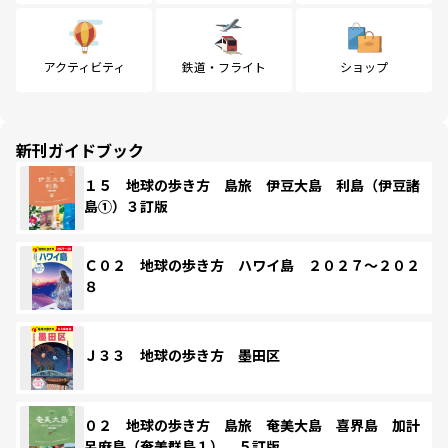
アクティビティ
鉄道・フライト
ショップ
新刊ガイドブック
１５ 地球の歩き方 島旅 伊豆大島 利島（伊豆諸
島①）３訂版
Ｃ０２ 地球の歩き方 ハワイ島 ２０２７～２０２
８
Ｊ３３ 地球の歩き方 墨田区
０２ 地球の歩き方 島旅 奄美大島 喜界島 加計
呂麻島（奄美群島１） ５訂版