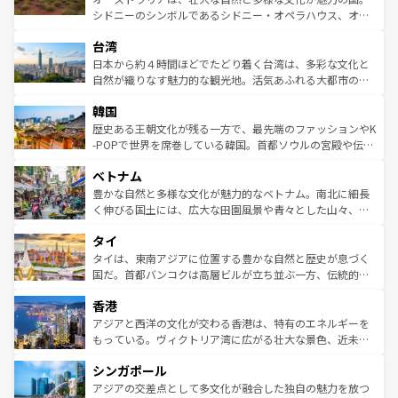
るだろう。車でのロードトリップや列車の旅も、アメリカ
文化や歴史が息づいている。「アロハスピリット」と呼ば
シドニーのシンボルであるシドニー・オペラハウス、オー
ならではの贅沢な旅のスタイルだ。 なお、新着のアメリカ
れるおもてなしの心で訪れる人々を迎えてくれるハワイの
ストラリア東海岸北部に広がる大サンゴ礁地帯グレートバ
情報は
コンテンツ一覧
を参照してほしい。
人々、おいしいローカルフードやハワイアンミュージッ
台湾
リアリーフや大陸中央部にそびえるウルル（エアーズロッ
ク、伝統的なフラダンスなど、すべてがハワイの魅力を彩
ク）、タスマニアの美しい原生林やケアンズの熱帯雨林な
日本から約４時間ほどでたどり着く台湾は、多彩な文化と
っている。訪れるたびに新しい発見と感動が待っているハ
ど、見どころがたくさん。また、カフェやワイン、オージ
自然が織りなす魅力的な観光地。活気あふれる大都市の台
ワイを、存分に味わってほしい。 なお、新着のハワイ情報
ービーフなどの食文化も豊かで、美味しいものであふれて
北やノスタルジックな町並みが人気な九份（ジォウフェ
は
コンテンツ一覧
を参照してほしい。
韓国
いる。アクティビティも充実しており、サーフィンやダイ
ン）、静ひつな山岳地帯である台湾東部など、都市の喧騒
ビング、ハイキングなど、アウトドア好きにはたまらな
と山間の静けさが共存しており、訪れる人に新しい発見と
歴史ある王朝文化が残る一方で、最先端のファッションやK
い。オーストラリアの多彩な魅力を存分に味わいつくそ
驚きをもたらしてくれる。また、奥深い台湾の食文化も魅
-POPで世界を席巻している韓国。首都ソウルの宮殿や伝統
う。 なお、新着のオーストラリア情報は
コンテンツ一覧
を
力で、夜市などの屋台グルメから高級料理、ヘルシーで美
家屋が並ぶエリアでは韓国の歴史と文化に浸ることがで
参照してほしい。
ベトナム
容にもいいと評判のスイーツなど、バラエティ豊かな料理
き、地方に足を延ばせば四季折々の自然美を楽しむことが
が味わえる。 なお、新着の台湾情報は
コンテンツ一覧
を参
できる。そして、キムチや焼肉、絶品のストリートフード
豊かな自然と多様な文化が魅力的なベトナム。南北に細長
照してほしい。
まで、さまざまな韓国料理が待っている。夜には、韓国な
く伸びる国土には、広大な田園風景や青々とした山々、世
らではのナイトライフも堪能できる。あたたかいホスピタ
界遺産に登録された壮大な自然景観が点在し、都市部では
タイ
リティに包まれながら、韓国の多彩な魅力を心ゆくまで味
急速な発展と共に伝統が息づく。ハノイの古い町並みやホ
わってみてほしい。 なお、新着の韓国情報は
コンテンツ一
ーチミン市のフランス統治時代の建物も、独特の雰囲気を
タイは、東南アジアに位置する豊かな自然と歴史が息づく
覧
を参照してほしい。
醸し出している。また、バラエティの豊かさとおいしさで
国だ。首都バンコクは高層ビルが立ち並ぶ一方、伝統的な
世界中の食通を魅了してやまないベトナム料理も魅力のひ
寺院や市場がいたるところに点在し、古きよき文化と現代
香港
とつ。フォーやバインミー、ベトナムコーヒーなどは、ぜ
の活気が交差している。北部ではチェンマイなどの山岳地
ひ現地で味わいたい。どの地域を訪れてもあたたかい人々
帯で自然と触れ合い、南部ではプーケットやクラビの美し
アジアと西洋の文化が交わる香港は、特有のエネルギーを
が旅行者を迎えてくれるので、きっと忘れられない旅にな
いビーチでリゾート気分を楽しむことができる。タイ料理
もっている。ヴィクトリア湾に広がる壮大な景色、近未来
るはずだ。 なお、新着のベトナム情報は
コンテンツ一覧
を
は世界的に有名で、屋台から高級レストランまで味覚を刺
的なアートスポット、そして歴史と現代が融合した町並
参照してほしい。
シンガポール
激する。気候は一年中温暖で、どの季節にも異なる楽しみ
み、どこを訪れても感動するはず。観光スポットが密集し
が待っている。親しみやすいタイの人々、仏教を中心とし
ており、効率よく見どころを回れるのも魅力。息をのむよ
アジアの交差点として多文化が融合した独自の魅力を放つ