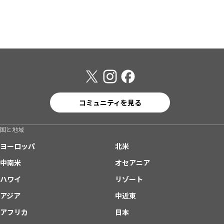
コミュニティを見る
国と地域
ヨーロッパ
北米
中南米
オセアニア
ハワイ
リゾート
アジア
中近東
アフリカ
日本