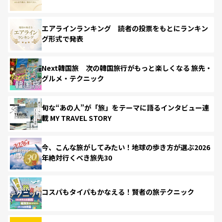
エアラインランキング 読者の投票をもとにランキン
グ形式で発表
Next韓国旅 次の韓国旅行がもっと楽しくなる 旅先・
グルメ・テクニック
旬な“あの人”が「旅」をテーマに語るインタビュー連
載 MY TRAVEL STORY
今、こんな旅がしてみたい！地球の歩き方が選ぶ2026
年絶対行くべき旅先30
コスパもタイパもかなえる！賢者の旅テクニック