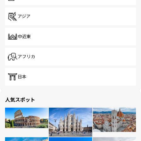
アジア
中近東
アフリカ
日本
人気スポット