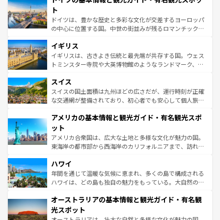
性で訪れる人を魅了する。 なお、新着のスペイン情報は
コ
聖堂、美しいビーチ、そして豊かな自然が、訪れる者を心
ト
ンテンツ一覧
を参照してほしい。
から魅了する。また、フランスは美食の国としても知ら
ドイツは、豊かな歴史と多彩な文化が交差するヨーロッパ
れ、フランス料理はユネスコ無形文化遺産にも登録されて
の中心に位置する国。中世の街並みが残るロマンチック街
いる。シャンパンの発祥地であるランス、プロヴァンスの
道から、未来を先取りするようなモダンな都市まで多様な
香り高いラベンダー畑など、多彩な楽しみ方が可能だ。さ
イギリス
顔を持つこの国は、どこを歩いても飽きることがない。ベ
らに、パリ以外の地域にも魅力が溢れており、どの街角に
ルリンの文化的活気、バイエルン州のアルプスの絶景、そ
イギリスは、古きよき伝統と最先端が共存する国。ウェス
も豊かな歴史と文化が息づいている。パリ以外の個性あふ
してライン川沿いのワイン畑といった風景は必見。ビール
トミンスター寺院や大英博物館のようなランドマーク、歴
れる地方に足を運ぶとそれぞれで全く異なる文化を体験で
とソーセージを味わいながら地元の人と過ごす楽しい時間
史ある大学都市、美しい丘陵地帯や牧歌的な風景など、エ
きるだろう。 なお、新着のフランス情報は
コンテンツ一覧
スイス
は、お酒好きな人にはぜひ体験してほしい。 なお、新着の
リアごとに異なる魅力がある。また、優雅なアフタヌーン
を参照してほしい。
ドイツ情報は
コンテンツ一覧
を参照してほしい。
ティー、ビール好きにはたまらない英国パブ、サッカー観
スイスの国土面積は九州ほどの広さだが、運行時刻が正確
戦など、本場だからこそできる体験も豊富。イギリスを旅
な交通網が整備されており、初心者でも安心して個人旅行
して楽しみつくそう。 なお、新着のイギリス情報は
コンテ
を楽しめる。日本同様に時刻表どおりの旅が可能だ。中世
アメリカの基本情報と観光ガイド・有名観光スポ
ンツ一覧
を参照してほしい。
の建物がそのまま残る町や、スイスならではのユニークな
博物館もあり、アルプス観光だけでなく町歩きも満喫する
ット
ことができる。国民の所得が高いため物価も高いが、旅行
アメリカ合衆国は、広大な土地と多様な文化が魅力の国。
者向けの交通パス提供のサービスもあり、うまく活用すれ
東海岸の都市部から西海岸のカリフォルニアまで、訪れる
ば市内交通費無料で観光を楽しむこともできる。 なお、新
場所ごとに異なる風景と体験が待っている。ニューヨーク
着のスイス情報は
コンテンツ一覧
を参照してほしい。
ハワイ
のような巨大都市は、観光、ショッピング、エンターテイ
ンメントが詰まった刺激的なスポットだ。一方、アメリカ
年間を通じて温暖な気候に恵まれ、多くの島で構成される
西部には大自然が広がり、グランドキャニオンやイエロー
ハワイは、どの島も独自の魅力をもっている。大自然の神
ストーン国立公園といった絶景が堪能できる。さらに、南
秘を感じたいなら、火山が生み出した壮大な景観を誇るハ
オーストラリアの基本情報と観光ガイド・有名観
部のニューオーリンズでは、音楽と美食が融合した独特の
ワイ島は見逃せない。また、定番の観光地といえばオアフ
文化が魅力。旅行者はアメリカの各地域で異なる魅力を楽
島だが、静かな自然を求めるならマウイ島やカウアイ島が
光スポット
しみながら、その多様性と豊かな歴史を感じることができ
おすすめ。エメラルドグリーンに輝く海をはじめ、豊かな
オーストラリアは、壮大な自然と多様な文化が魅力の国。