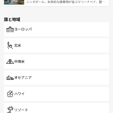
た文化、そして多様な観光資源が、訪れる旅人を魅了し続
うな絶景から文化的な体験まで、香港を存分に楽しみ尽く
シンガポール。未来的な建築物が並ぶマリーナベイ、歴史
ける。 なお、新着のタイ情報は
コンテンツ一覧
を参照して
そう。 なお、新着の香港情報は
コンテンツ一覧
を参照して
と伝統を感じられるエスニックタウン、多数の緑豊かな公
ほしい。
ほしい。
園や自然保護区など、自然が調和した近代的な景観と文化
の多様性あふれるカラフルな町は、どこを歩いても新しい
国と地域
発見がある。さらに、治安のよさや充実した公共交通機関
も、旅行者にとっては魅力的なポイント。グルメも豊富
で、ホーカーズは地元の風情を楽しめる外せないスポット
ヨーロッパ
だ。訪れる人を飽きさせないシンガポールで、多様な魅力
を体感しよう。 なお、新着のシンガポール情報は
コンテン
ツ一覧
を参照してほしい。
北米
中南米
オセアニア
ハワイ
リゾート