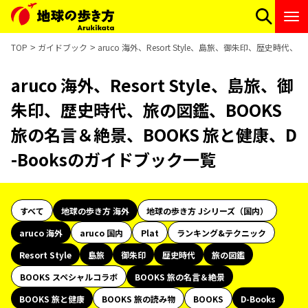
TOP
ガイドブック
aruco 海外、Resort Style、島旅、御朱印、歴史時
aruco 海外、Resort Style、島旅、御
朱印、歴史時代、旅の図鑑、BOOKS
旅の名言＆絶景、BOOKS 旅と健康、D
-Booksのガイドブック一覧
すべて
地球の歩き方 海外
地球の歩き方 Jシリーズ（国内）
aruco 海外
aruco 国内
Plat
ランキング&テクニック
Resort Style
島旅
御朱印
歴史時代
旅の図鑑
BOOKS スペシャルコラボ
BOOKS 旅の名言＆絶景
BOOKS 旅と健康
BOOKS 旅の読み物
BOOKS
D-Books