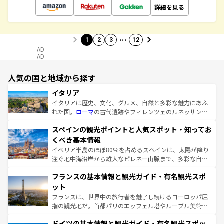
詳細を見る
…
1
2
3
12
AD
AD
人気の国と地域から探す
イタリア
イタリアは歴史、文化、グルメ、自然と多彩な魅力にあふ
れた国。
ローマ
の古代遺跡やフィレンツェのルネッサンス
美術、ヴェネツィアの運河など、歴史あるスポットはもち
スペインの観光ポイントと人気スポット・知ってお
ろん、トスカーナの美しい田園風景やアマルフィ海岸の絶
景など、自然景観も見逃せない。観光の合間には、本場の
くべき基本情報
ピザやパスタなど、絶品のイタリア料理を堪能することも
イベリア半島のほぼ80％を占めるスペインは、太陽が降り
できる。朝目覚めてから夜眠るまで、すべての瞬間を楽し
注ぐ地中海沿岸から雄大なピレネー山脈まで、多彩な自然
ませてくれるイタリアで、忘れられない旅をしてみよう！
と文化が詰まったヨーロッパ屈指の旅行先だ。多様な地域
なお、新着のイタリア情報は
コンテンツ一覧
を参照してほ
フランスの基本情報と観光ガイド・有名観光スポ
文化が根付くこの国では、情熱的なフラメンコ、熱気あふ
しい。
れる闘牛、そして美味しいタパスが生活の一部となってい
ット
る。首都マドリードの洗練された雰囲気や、バルセロナの
フランスは、世界中の旅行者を魅了し続けるヨーロッパ屈
アートに溢れた街角から、地方では古代ローマ遺跡や中世
指の観光地だ。首都パリのエッフェル塔やルーブル美術館
の城塞都市、穏やかなビーチリゾートまで多彩な表情を見
といった象徴的なスポットから、田舎町の古風な美しさま
せる。地方によって風土や気候が異なるスペインはその個
ドイツの基本情報と観光ガイド・有名観光スポッ
で、幅広い魅力が詰まっている。華麗な宮殿、歴史的な大