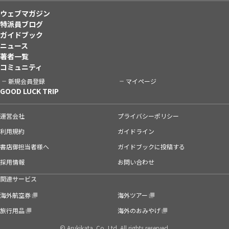
ウェブマガジン
特派員ブログ
ガイドブック
ニュース
著者一覧
コミュニティ
新規会員登録
マイページ
GOOD LUCK TRIP
運営会社
プライバシーポリシー
利用規約
ガイドライン
書店御担当者様へ
ガイドブックに投稿する
採用情報
お問い合わせ
関連サービス
海外航空券
海外ツアー
旅行用品
海外のおみやげ
© Arukikata. Co.,Ltd. All rights reserved.