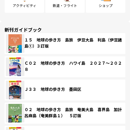
アクティビティ
鉄道・フライト
ショップ
新刊ガイドブック
１５ 地球の歩き方 島旅 伊豆大島 利島（伊豆諸
島①）３訂版
Ｃ０２ 地球の歩き方 ハワイ島 ２０２７～２０２
８
Ｊ３３ 地球の歩き方 墨田区
０２ 地球の歩き方 島旅 奄美大島 喜界島 加計
呂麻島（奄美群島１） ５訂版