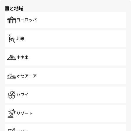
の多様性あふれるカラフルな町は、どこを歩いても新しい
国と地域
発見がある。さらに、治安のよさや充実した公共交通機関
も、旅行者にとっては魅力的なポイント。グルメも豊富
で、ホーカーズは地元の風情を楽しめる外せないスポット
ヨーロッパ
だ。訪れる人を飽きさせないシンガポールで、多様な魅力
を体感しよう。 なお、新着のシンガポール情報は
コンテン
ツ一覧
を参照してほしい。
北米
中南米
オセアニア
ハワイ
リゾート