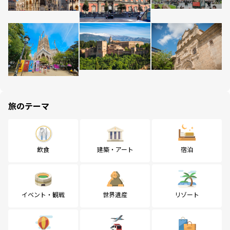
旅のテーマ
飲食
建築・アート
宿泊
イベント・観戦
世界遺産
リゾート