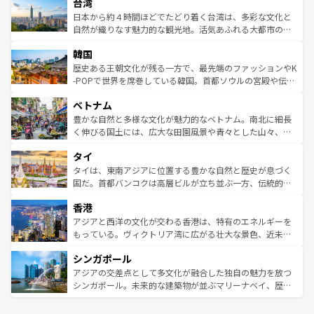
ならではの贅沢な旅のスタイルだ。 なお、新着のアメリカ
台湾
れるおもてなしの心で訪れる人々を迎えてくれるハワイの
リアリーフや大陸中央部にそびえるウルル（エアーズロッ
情報は
コンテンツ一覧
を参照してほしい。
人々、おいしいローカルフードやハワイアンミュージッ
ク）、タスマニアの美しい原生林やケアンズの熱帯雨林な
日本から約４時間ほどでたどり着く台湾は、多彩な文化と
ク、伝統的なフラダンスなど、すべてがハワイの魅力を彩
ど、見どころがたくさん。また、カフェやワイン、オージ
自然が織りなす魅力的な観光地。活気あふれる大都市の台
っている。訪れるたびに新しい発見と感動が待っているハ
ービーフなどの食文化も豊かで、美味しいものであふれて
北やノスタルジックな町並みが人気な九份（ジォウフェ
ワイを、存分に味わってほしい。 なお、新着のハワイ情報
韓国
いる。アクティビティも充実しており、サーフィンやダイ
ン）、静ひつな山岳地帯である台湾東部など、都市の喧騒
は
コンテンツ一覧
を参照してほしい。
ビング、ハイキングなど、アウトドア好きにはたまらな
と山間の静けさが共存しており、訪れる人に新しい発見と
歴史ある王朝文化が残る一方で、最先端のファッションやK
い。オーストラリアの多彩な魅力を存分に味わいつくそ
驚きをもたらしてくれる。また、奥深い台湾の食文化も魅
-POPで世界を席巻している韓国。首都ソウルの宮殿や伝統
う。 なお、新着のオーストラリア情報は
コンテンツ一覧
を
力で、夜市などの屋台グルメから高級料理、ヘルシーで美
家屋が並ぶエリアでは韓国の歴史と文化に浸ることがで
参照してほしい。
ベトナム
容にもいいと評判のスイーツなど、バラエティ豊かな料理
き、地方に足を延ばせば四季折々の自然美を楽しむことが
が味わえる。 なお、新着の台湾情報は
コンテンツ一覧
を参
できる。そして、キムチや焼肉、絶品のストリートフード
豊かな自然と多様な文化が魅力的なベトナム。南北に細長
照してほしい。
まで、さまざまな韓国料理が待っている。夜には、韓国な
く伸びる国土には、広大な田園風景や青々とした山々、世
らではのナイトライフも堪能できる。あたたかいホスピタ
界遺産に登録された壮大な自然景観が点在し、都市部では
タイ
リティに包まれながら、韓国の多彩な魅力を心ゆくまで味
急速な発展と共に伝統が息づく。ハノイの古い町並みやホ
わってみてほしい。 なお、新着の韓国情報は
コンテンツ一
ーチミン市のフランス統治時代の建物も、独特の雰囲気を
タイは、東南アジアに位置する豊かな自然と歴史が息づく
覧
を参照してほしい。
醸し出している。また、バラエティの豊かさとおいしさで
国だ。首都バンコクは高層ビルが立ち並ぶ一方、伝統的な
世界中の食通を魅了してやまないベトナム料理も魅力のひ
寺院や市場がいたるところに点在し、古きよき文化と現代
香港
とつ。フォーやバインミー、ベトナムコーヒーなどは、ぜ
の活気が交差している。北部ではチェンマイなどの山岳地
ひ現地で味わいたい。どの地域を訪れてもあたたかい人々
帯で自然と触れ合い、南部ではプーケットやクラビの美し
アジアと西洋の文化が交わる香港は、特有のエネルギーを
が旅行者を迎えてくれるので、きっと忘れられない旅にな
いビーチでリゾート気分を楽しむことができる。タイ料理
もっている。ヴィクトリア湾に広がる壮大な景色、近未来
るはずだ。 なお、新着のベトナム情報は
コンテンツ一覧
を
は世界的に有名で、屋台から高級レストランまで味覚を刺
的なアートスポット、そして歴史と現代が融合した町並
参照してほしい。
シンガポール
激する。気候は一年中温暖で、どの季節にも異なる楽しみ
み、どこを訪れても感動するはず。観光スポットが密集し
が待っている。親しみやすいタイの人々、仏教を中心とし
ており、効率よく見どころを回れるのも魅力。息をのむよ
アジアの交差点として多文化が融合した独自の魅力を放つ
た文化、そして多様な観光資源が、訪れる旅人を魅了し続
うな絶景から文化的な体験まで、香港を存分に楽しみ尽く
シンガポール。未来的な建築物が並ぶマリーナベイ、歴史
ける。 なお、新着のタイ情報は
コンテンツ一覧
を参照して
そう。 なお、新着の香港情報は
コンテンツ一覧
を参照して
と伝統を感じられるエスニックタウン、多数の緑豊かな公
ほしい。
ほしい。
園や自然保護区など、自然が調和した近代的な景観と文化