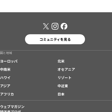
コミュニティを見る
国と地域
ヨーロッパ
北米
中南米
オセアニア
ハワイ
リゾート
アジア
中近東
アフリカ
日本
ウェブマガジン
特派員ブログ