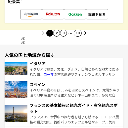
絶景集！
詳細を見る
…
1
2
3
13
AD
AD
人気の国と地域から探す
イタリア
イタリアは歴史、文化、グルメ、自然と多彩な魅力にあふ
れた国。
ローマ
の古代遺跡やフィレンツェのルネッサンス
美術、ヴェネツィアの運河など、歴史あるスポットはもち
スペイン
ろん、トスカーナの美しい田園風景やアマルフィ海岸の絶
景など、自然景観も見逃せない。観光の合間には、本場の
イベリア半島のほぼ80％を占めるスペインは、太陽が降り
ピザやパスタなど、絶品のイタリア料理を堪能することも
注ぐ地中海沿岸から雄大なピレネー山脈まで、多彩な自然
できる。朝目覚めてから夜眠るまで、すべての瞬間を楽し
と文化が詰まったヨーロッパ屈指の旅行先だ。多様な地域
フランスの基本情報と観光ガイド・有名観光スポ
ませてくれるイタリアで、忘れられない旅をしてみよう！
文化が根付くこの国では、情熱的なフラメンコ、熱気あふ
なお、新着のイタリア情報は
コンテンツ一覧
を参照してほ
れる闘牛、そして美味しいタパスが生活の一部となってい
ット
しい。
る。首都マドリードの洗練された雰囲気や、バルセロナの
フランスは、世界中の旅行者を魅了し続けるヨーロッパ屈
アートに溢れた街角から、地方では古代ローマ遺跡や中世
指の観光地だ。首都パリのエッフェル塔やルーブル美術館
の城塞都市、穏やかなビーチリゾートまで多彩な表情を見
といった象徴的なスポットから、田舎町の古風な美しさま