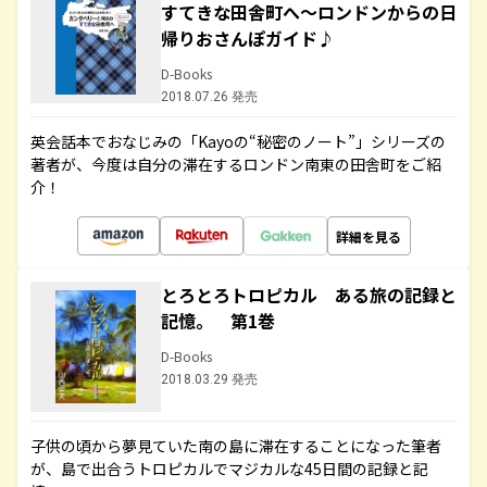
すてきな田舎町へ～ロンドンからの日
帰りおさんぽガイド♪
D-Books
2018.07.26 発売
英会話本でおなじみの「Kayoの“秘密のノート”」シリーズの
著者が、今度は自分の滞在するロンドン南東の田舎町をご紹
介！
詳細を見る
とろとろトロピカル ある旅の記録と
記憶。 第1巻
D-Books
2018.03.29 発売
子供の頃から夢見ていた南の島に滞在することになった筆者
が、島で出合うトロピカルでマジカルな45日間の記録と記