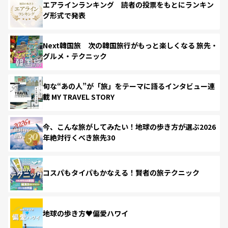
エアラインランキング 読者の投票をもとにランキン
グ形式で発表
Next韓国旅 次の韓国旅行がもっと楽しくなる 旅先・
グルメ・テクニック
旬な“あの人”が「旅」をテーマに語るインタビュー連
載 MY TRAVEL STORY
今、こんな旅がしてみたい！地球の歩き方が選ぶ2026
年絶対行くべき旅先30
コスパもタイパもかなえる！賢者の旅テクニック
地球の歩き方♥偏愛ハワイ