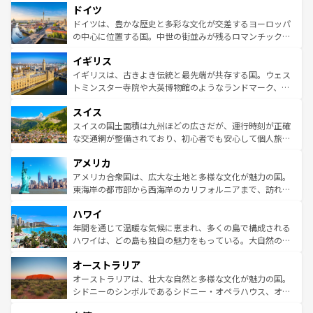
せる。地方によって風土や気候が異なるスペインはその個
ドイツ
で、幅広い魅力が詰まっている。華麗な宮殿、歴史的な大
性で訪れる人を魅了する。 なお、新着のスペイン情報は
コ
聖堂、美しいビーチ、そして豊かな自然が、訪れる者を心
ドイツは、豊かな歴史と多彩な文化が交差するヨーロッパ
ンテンツ一覧
を参照してほしい。
から魅了する。また、フランスは美食の国としても知ら
の中心に位置する国。中世の街並みが残るロマンチック街
れ、フランス料理はユネスコ無形文化遺産にも登録されて
道から、未来を先取りするようなモダンな都市まで多様な
イギリス
いる。シャンパンの発祥地であるランス、プロヴァンスの
顔を持つこの国は、どこを歩いても飽きることがない。ベ
香り高いラベンダー畑など、多彩な楽しみ方が可能だ。さ
ルリンの文化的活気、バイエルン州のアルプスの絶景、そ
イギリスは、古きよき伝統と最先端が共存する国。ウェス
らに、パリ以外の地域にも魅力が溢れており、どの街角に
してライン川沿いのワイン畑といった風景は必見。ビール
トミンスター寺院や大英博物館のようなランドマーク、歴
も豊かな歴史と文化が息づいている。パリ以外の個性あふ
とソーセージを味わいながら地元の人と過ごす楽しい時間
史ある大学都市、美しい丘陵地帯や牧歌的な風景など、エ
れる地方に足を運ぶとそれぞれで全く異なる文化を体験で
スイス
は、お酒好きな人にはぜひ体験してほしい。 なお、新着の
リアごとに異なる魅力がある。また、優雅なアフタヌーン
きるだろう。 なお、新着のフランス情報は
コンテンツ一覧
ドイツ情報は
コンテンツ一覧
を参照してほしい。
ティー、ビール好きにはたまらない英国パブ、サッカー観
スイスの国土面積は九州ほどの広さだが、運行時刻が正確
を参照してほしい。
戦など、本場だからこそできる体験も豊富。イギリスを旅
な交通網が整備されており、初心者でも安心して個人旅行
して楽しみつくそう。 なお、新着のイギリス情報は
コンテ
を楽しめる。日本同様に時刻表どおりの旅が可能だ。中世
アメリカ
ンツ一覧
を参照してほしい。
の建物がそのまま残る町や、スイスならではのユニークな
博物館もあり、アルプス観光だけでなく町歩きも満喫する
アメリカ合衆国は、広大な土地と多様な文化が魅力の国。
ことができる。国民の所得が高いため物価も高いが、旅行
東海岸の都市部から西海岸のカリフォルニアまで、訪れる
者向けの交通パス提供のサービスもあり、うまく活用すれ
場所ごとに異なる風景と体験が待っている。ニューヨーク
ハワイ
ば市内交通費無料で観光を楽しむこともできる。 なお、新
のような巨大都市は、観光、ショッピング、エンターテイ
着のスイス情報は
コンテンツ一覧
を参照してほしい。
ンメントが詰まった刺激的なスポットだ。一方、アメリカ
年間を通じて温暖な気候に恵まれ、多くの島で構成される
西部には大自然が広がり、グランドキャニオンやイエロー
ハワイは、どの島も独自の魅力をもっている。大自然の神
ストーン国立公園といった絶景が堪能できる。さらに、南
秘を感じたいなら、火山が生み出した壮大な景観を誇るハ
オーストラリア
部のニューオーリンズでは、音楽と美食が融合した独特の
ワイ島は見逃せない。また、定番の観光地といえばオアフ
文化が魅力。旅行者はアメリカの各地域で異なる魅力を楽
島だが、静かな自然を求めるならマウイ島やカウアイ島が
オーストラリアは、壮大な自然と多様な文化が魅力の国。
しみながら、その多様性と豊かな歴史を感じることができ
おすすめ。エメラルドグリーンに輝く海をはじめ、豊かな
シドニーのシンボルであるシドニー・オペラハウス、オー
るだろう。車でのロードトリップや列車の旅も、アメリカ
文化や歴史が息づいている。「アロハスピリット」と呼ば
ストラリア東海岸北部に広がる大サンゴ礁地帯グレートバ