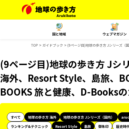
国と地域
ウェブマガジン
TOP
ガイドブック
(9ページ目)地球の歩き方 Jシリーズ（国内）
(9ページ目)地球の歩き方 Jシリ
海外、Resort Style、島旅
BOOKS 旅と健康、D-Book
すべて
地球の歩き方 海外
地球の歩き方 Jシリーズ（国内）
aru
ランキング&テクニック
Resort Style
島旅
御朱印
歴史時