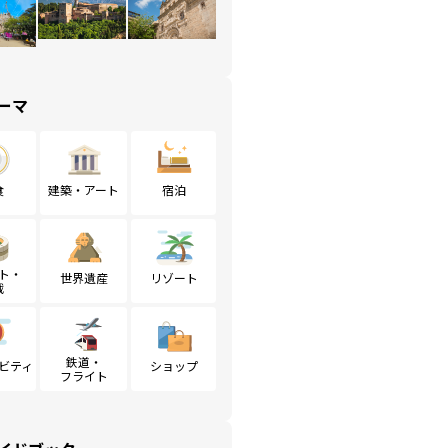
ーマ
食
建築・アート
宿泊
ト・
世界遺産
リゾート
戦
鉄道・
ビティ
ショップ
フライト