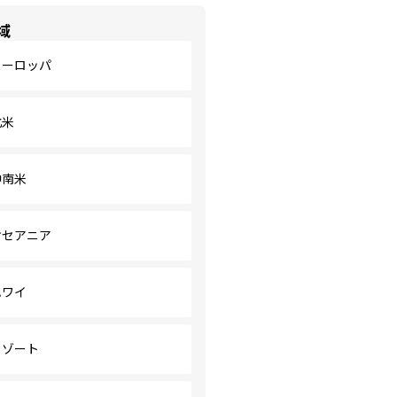
域
ヨーロッパ
北米
中南米
オセアニア
ハワイ
リゾート