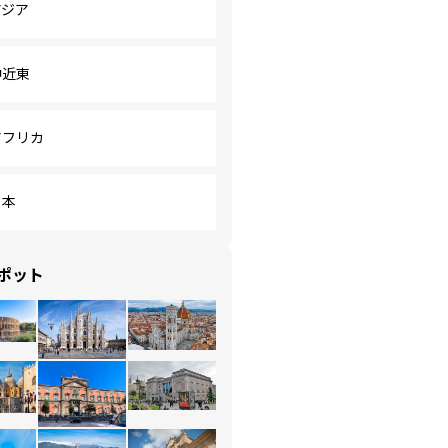
アジア
中近東
アフリカ
日本
ポット