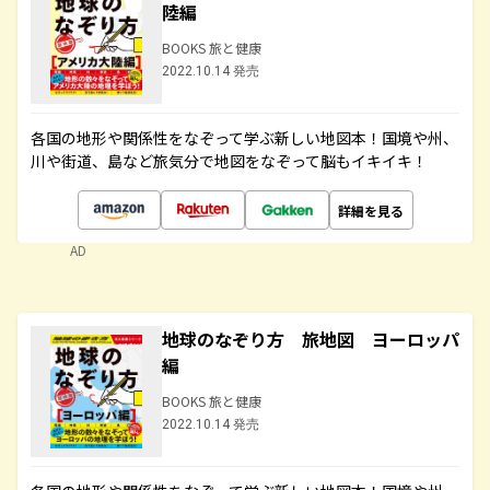
陸編
BOOKS 旅と健康
2022.10.14 発売
各国の地形や関係性をなぞって学ぶ新しい地図本！国境や州、
川や街道、島など旅気分で地図をなぞって脳もイキイキ！
詳細を見る
AD
地球のなぞり方 旅地図 ヨーロッパ
編
BOOKS 旅と健康
2022.10.14 発売