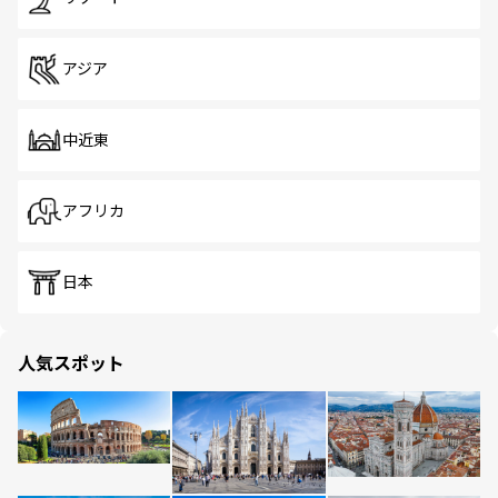
アジア
中近東
アフリカ
日本
人気スポット