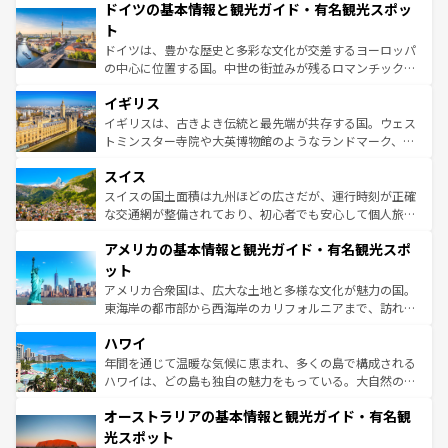
せる。地方によって風土や気候が異なるスペインはその個
ドイツの基本情報と観光ガイド・有名観光スポッ
で、幅広い魅力が詰まっている。華麗な宮殿、歴史的な大
性で訪れる人を魅了する。 なお、新着のスペイン情報は
コ
聖堂、美しいビーチ、そして豊かな自然が、訪れる者を心
ト
ンテンツ一覧
を参照してほしい。
から魅了する。また、フランスは美食の国としても知ら
ドイツは、豊かな歴史と多彩な文化が交差するヨーロッパ
れ、フランス料理はユネスコ無形文化遺産にも登録されて
の中心に位置する国。中世の街並みが残るロマンチック街
いる。シャンパンの発祥地であるランス、プロヴァンスの
道から、未来を先取りするようなモダンな都市まで多様な
香り高いラベンダー畑など、多彩な楽しみ方が可能だ。さ
イギリス
顔を持つこの国は、どこを歩いても飽きることがない。ベ
らに、パリ以外の地域にも魅力が溢れており、どの街角に
ルリンの文化的活気、バイエルン州のアルプスの絶景、そ
イギリスは、古きよき伝統と最先端が共存する国。ウェス
も豊かな歴史と文化が息づいている。パリ以外の個性あふ
してライン川沿いのワイン畑といった風景は必見。ビール
トミンスター寺院や大英博物館のようなランドマーク、歴
れる地方に足を運ぶとそれぞれで全く異なる文化を体験で
とソーセージを味わいながら地元の人と過ごす楽しい時間
史ある大学都市、美しい丘陵地帯や牧歌的な風景など、エ
きるだろう。 なお、新着のフランス情報は
コンテンツ一覧
スイス
は、お酒好きな人にはぜひ体験してほしい。 なお、新着の
リアごとに異なる魅力がある。また、優雅なアフタヌーン
を参照してほしい。
ドイツ情報は
コンテンツ一覧
を参照してほしい。
ティー、ビール好きにはたまらない英国パブ、サッカー観
スイスの国土面積は九州ほどの広さだが、運行時刻が正確
戦など、本場だからこそできる体験も豊富。イギリスを旅
な交通網が整備されており、初心者でも安心して個人旅行
して楽しみつくそう。 なお、新着のイギリス情報は
コンテ
を楽しめる。日本同様に時刻表どおりの旅が可能だ。中世
アメリカの基本情報と観光ガイド・有名観光スポ
ンツ一覧
を参照してほしい。
の建物がそのまま残る町や、スイスならではのユニークな
博物館もあり、アルプス観光だけでなく町歩きも満喫する
ット
ことができる。国民の所得が高いため物価も高いが、旅行
アメリカ合衆国は、広大な土地と多様な文化が魅力の国。
者向けの交通パス提供のサービスもあり、うまく活用すれ
東海岸の都市部から西海岸のカリフォルニアまで、訪れる
ば市内交通費無料で観光を楽しむこともできる。 なお、新
場所ごとに異なる風景と体験が待っている。ニューヨーク
着のスイス情報は
コンテンツ一覧
を参照してほしい。
ハワイ
のような巨大都市は、観光、ショッピング、エンターテイ
ンメントが詰まった刺激的なスポットだ。一方、アメリカ
年間を通じて温暖な気候に恵まれ、多くの島で構成される
西部には大自然が広がり、グランドキャニオンやイエロー
ハワイは、どの島も独自の魅力をもっている。大自然の神
ストーン国立公園といった絶景が堪能できる。さらに、南
秘を感じたいなら、火山が生み出した壮大な景観を誇るハ
オーストラリアの基本情報と観光ガイド・有名観
部のニューオーリンズでは、音楽と美食が融合した独特の
ワイ島は見逃せない。また、定番の観光地といえばオアフ
文化が魅力。旅行者はアメリカの各地域で異なる魅力を楽
島だが、静かな自然を求めるならマウイ島やカウアイ島が
光スポット