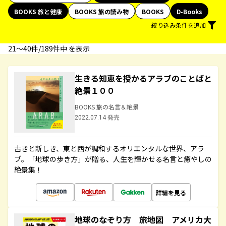
BOOKS 旅と健康
BOOKS 旅の読み物
BOOKS
D-Books
絞り込み条件を追加
21〜40件/189件中 を表示
生きる知恵を授かるアラブのことばと
絶景１００
BOOKS 旅の名言＆絶景
2022.07.14 発売
古きと新しき、東と西が調和するオリエンタルな世界、アラ
ブ。「地球の歩き方」が贈る、人生を輝かせる名言と癒やしの
絶景集！
詳細を見る
地球のなぞり方 旅地図 アメリカ大