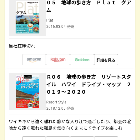
０５ 地球の歩き方 Ｐｌａｔ グア
ム
Plat
2016.03.04 発売
当社在庫切れ
詳細を見る
Ｒ０６ 地球の歩き方 リゾートスタ
イル ハワイ ドライブ・マップ ２
０１９～２０２０
Resort Style
2018.12.05 発売
ワイキキから遠く離れた静かな入り江で過ごしたり、都会の喧
噪から遠く離れた離島を気の向くままにドライブを楽しむ