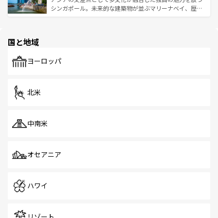
た文化、そして多様な観光資源が、訪れる旅人を魅了し続
うな絶景から文化的な体験まで、香港を存分に楽しみ尽く
シンガポール。未来的な建築物が並ぶマリーナベイ、歴史
ける。 なお、新着のタイ情報は
コンテンツ一覧
を参照して
そう。 なお、新着の香港情報は
コンテンツ一覧
を参照して
と伝統を感じられるエスニックタウン、多数の緑豊かな公
ほしい。
ほしい。
園や自然保護区など、自然が調和した近代的な景観と文化
の多様性あふれるカラフルな町は、どこを歩いても新しい
国と地域
発見がある。さらに、治安のよさや充実した公共交通機関
も、旅行者にとっては魅力的なポイント。グルメも豊富
で、ホーカーズは地元の風情を楽しめる外せないスポット
ヨーロッパ
だ。訪れる人を飽きさせないシンガポールで、多様な魅力
を体感しよう。 なお、新着のシンガポール情報は
コンテン
ツ一覧
を参照してほしい。
北米
中南米
オセアニア
ハワイ
リゾート