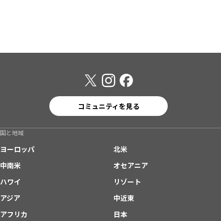
コミュニティを見る
国と地域
ヨーロッパ
北米
中南米
オセアニア
ハワイ
リゾート
アジア
中近東
アフリカ
日本