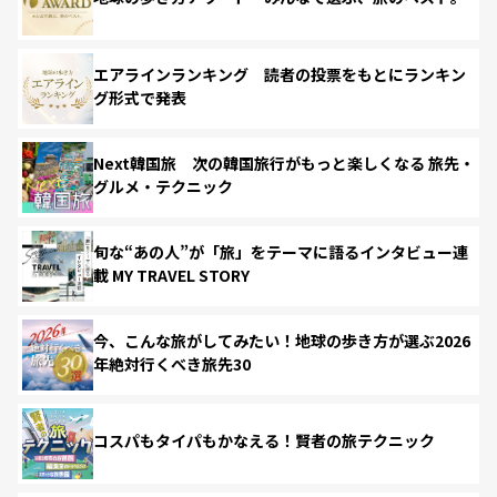
エアラインランキング 読者の投票をもとにランキン
グ形式で発表
Next韓国旅 次の韓国旅行がもっと楽しくなる 旅先・
グルメ・テクニック
旬な“あの人”が「旅」をテーマに語るインタビュー連
載 MY TRAVEL STORY
今、こんな旅がしてみたい！地球の歩き方が選ぶ2026
年絶対行くべき旅先30
コスパもタイパもかなえる！賢者の旅テクニック