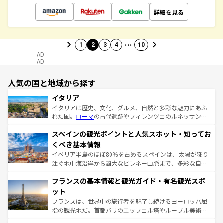
詳細を見る
…
1
2
3
4
10
AD
AD
人気の国と地域から探す
イタリア
イタリアは歴史、文化、グルメ、自然と多彩な魅力にあふ
れた国。
ローマ
の古代遺跡やフィレンツェのルネッサンス
美術、ヴェネツィアの運河など、歴史あるスポットはもち
スペインの観光ポイントと人気スポット・知ってお
ろん、トスカーナの美しい田園風景やアマルフィ海岸の絶
景など、自然景観も見逃せない。観光の合間には、本場の
くべき基本情報
ピザやパスタなど、絶品のイタリア料理を堪能することも
イベリア半島のほぼ80％を占めるスペインは、太陽が降り
できる。朝目覚めてから夜眠るまで、すべての瞬間を楽し
注ぐ地中海沿岸から雄大なピレネー山脈まで、多彩な自然
ませてくれるイタリアで、忘れられない旅をしてみよう！
と文化が詰まったヨーロッパ屈指の旅行先だ。多様な地域
なお、新着のイタリア情報は
コンテンツ一覧
を参照してほ
フランスの基本情報と観光ガイド・有名観光スポ
文化が根付くこの国では、情熱的なフラメンコ、熱気あふ
しい。
れる闘牛、そして美味しいタパスが生活の一部となってい
ット
る。首都マドリードの洗練された雰囲気や、バルセロナの
フランスは、世界中の旅行者を魅了し続けるヨーロッパ屈
アートに溢れた街角から、地方では古代ローマ遺跡や中世
指の観光地だ。首都パリのエッフェル塔やルーブル美術館
の城塞都市、穏やかなビーチリゾートまで多彩な表情を見
といった象徴的なスポットから、田舎町の古風な美しさま