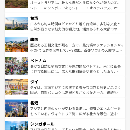
しみながら、その多様性と豊かな歴史を感じることができ
おすすめ。エメラルドグリーンに輝く海をはじめ、豊かな
オーストラリアは、壮大な自然と多様な文化が魅力の国。
るだろう。車でのロードトリップや列車の旅も、アメリカ
文化や歴史が息づいている。「アロハスピリット」と呼ば
シドニーのシンボルであるシドニー・オペラハウス、オー
ならではの贅沢な旅のスタイルだ。 なお、新着のアメリカ
れるおもてなしの心で訪れる人々を迎えてくれるハワイの
ストラリア東海岸北部に広がる大サンゴ礁地帯グレートバ
情報は
コンテンツ一覧
を参照してほしい。
人々、おいしいローカルフードやハワイアンミュージッ
台湾
リアリーフや大陸中央部にそびえるウルル（エアーズロッ
ク、伝統的なフラダンスなど、すべてがハワイの魅力を彩
ク）、タスマニアの美しい原生林やケアンズの熱帯雨林な
日本から約４時間ほどでたどり着く台湾は、多彩な文化と
っている。訪れるたびに新しい発見と感動が待っているハ
ど、見どころがたくさん。また、カフェやワイン、オージ
自然が織りなす魅力的な観光地。活気あふれる大都市の台
ワイを、存分に味わってほしい。 なお、新着のハワイ情報
ービーフなどの食文化も豊かで、美味しいものであふれて
北やノスタルジックな町並みが人気な九份（ジォウフェ
は
コンテンツ一覧
を参照してほしい。
韓国
いる。アクティビティも充実しており、サーフィンやダイ
ン）、静ひつな山岳地帯である台湾東部など、都市の喧騒
ビング、ハイキングなど、アウトドア好きにはたまらな
と山間の静けさが共存しており、訪れる人に新しい発見と
歴史ある王朝文化が残る一方で、最先端のファッションやK
い。オーストラリアの多彩な魅力を存分に味わいつくそ
驚きをもたらしてくれる。また、奥深い台湾の食文化も魅
-POPで世界を席巻している韓国。首都ソウルの宮殿や伝統
う。 なお、新着のオーストラリア情報は
コンテンツ一覧
を
力で、夜市などの屋台グルメから高級料理、ヘルシーで美
家屋が並ぶエリアでは韓国の歴史と文化に浸ることがで
参照してほしい。
ベトナム
容にもいいと評判のスイーツなど、バラエティ豊かな料理
き、地方に足を延ばせば四季折々の自然美を楽しむことが
が味わえる。 なお、新着の台湾情報は
コンテンツ一覧
を参
できる。そして、キムチや焼肉、絶品のストリートフード
豊かな自然と多様な文化が魅力的なベトナム。南北に細長
照してほしい。
まで、さまざまな韓国料理が待っている。夜には、韓国な
く伸びる国土には、広大な田園風景や青々とした山々、世
らではのナイトライフも堪能できる。あたたかいホスピタ
界遺産に登録された壮大な自然景観が点在し、都市部では
タイ
リティに包まれながら、韓国の多彩な魅力を心ゆくまで味
急速な発展と共に伝統が息づく。ハノイの古い町並みやホ
わってみてほしい。 なお、新着の韓国情報は
コンテンツ一
ーチミン市のフランス統治時代の建物も、独特の雰囲気を
タイは、東南アジアに位置する豊かな自然と歴史が息づく
覧
を参照してほしい。
醸し出している。また、バラエティの豊かさとおいしさで
国だ。首都バンコクは高層ビルが立ち並ぶ一方、伝統的な
世界中の食通を魅了してやまないベトナム料理も魅力のひ
寺院や市場がいたるところに点在し、古きよき文化と現代
香港
とつ。フォーやバインミー、ベトナムコーヒーなどは、ぜ
の活気が交差している。北部ではチェンマイなどの山岳地
ひ現地で味わいたい。どの地域を訪れてもあたたかい人々
帯で自然と触れ合い、南部ではプーケットやクラビの美し
アジアと西洋の文化が交わる香港は、特有のエネルギーを
が旅行者を迎えてくれるので、きっと忘れられない旅にな
いビーチでリゾート気分を楽しむことができる。タイ料理
もっている。ヴィクトリア湾に広がる壮大な景色、近未来
るはずだ。 なお、新着のベトナム情報は
コンテンツ一覧
を
は世界的に有名で、屋台から高級レストランまで味覚を刺
的なアートスポット、そして歴史と現代が融合した町並
参照してほしい。
シンガポール
激する。気候は一年中温暖で、どの季節にも異なる楽しみ
み、どこを訪れても感動するはず。観光スポットが密集し
が待っている。親しみやすいタイの人々、仏教を中心とし
ており、効率よく見どころを回れるのも魅力。息をのむよ
アジアの交差点として多文化が融合した独自の魅力を放つ