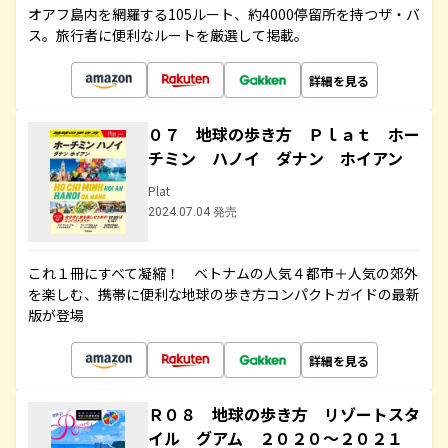
オアフ島内を網羅する105ルート、約4000停留所を持つザ・バ
ス。旅行者に便利なルートを厳選して掲載。
詳細を見る
０７ 地球の歩き方 Ｐｌａｔ ホー
チミン ハノイ ダナン ホイアン
Plat
2024.07.04 発売
これ１冊にすべて凝縮！ ベトナムの人気４都市＋人気の郊外
を楽しむ、携帯に便利な地球の歩き方コンパクトガイドの最新
版が登場
詳細を見る
Ｒ０８ 地球の歩き方 リゾートスタ
イル グアム ２０２０～２０２１