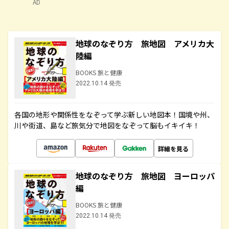
AD
地球のなぞり方 旅地図 アメリカ大
陸編
BOOKS 旅と健康
2022.10.14 発売
各国の地形や関係性をなぞって学ぶ新しい地図本！国境や州、
川や街道、島など旅気分で地図をなぞって脳もイキイキ！
詳細を見る
地球のなぞり方 旅地図 ヨーロッパ
編
BOOKS 旅と健康
2022.10.14 発売