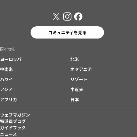
コミュニティを見る
国と地域
ヨーロッパ
北米
中南米
オセアニア
ハワイ
リゾート
アジア
中近東
アフリカ
日本
ウェブマガジン
特派員ブログ
ガイドブック
ニュース