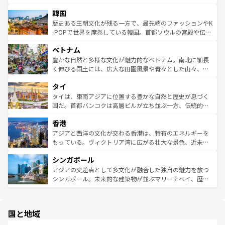
っている。訪れるたびに新しい発見と感動が待っているハ
ービーフなどの食文化も豊かで、美味しいものであふれて
北やノスタルジックな町並みが人気な九份（ジォウフェ
ワイを、存分に味わってほしい。 なお、新着のハワイ情報
韓国
いる。アクティビティも充実しており、サーフィンやダイ
ン）、静ひつな山岳地帯である台湾東部など、都市の喧騒
は
コンテンツ一覧
を参照してほしい。
ビング、ハイキングなど、アウトドア好きにはたまらな
と山間の静けさが共存しており、訪れる人に新しい発見と
歴史ある王朝文化が残る一方で、最先端のファッションやK
い。オーストラリアの多彩な魅力を存分に味わいつくそ
驚きをもたらしてくれる。また、奥深い台湾の食文化も魅
-POPで世界を席巻している韓国。首都ソウルの宮殿や伝統
う。 なお、新着のオーストラリア情報は
コンテンツ一覧
を
力で、夜市などの屋台グルメから高級料理、ヘルシーで美
家屋が並ぶエリアでは韓国の歴史と文化に浸ることがで
参照してほしい。
ベトナム
容にもいいと評判のスイーツなど、バラエティ豊かな料理
き、地方に足を延ばせば四季折々の自然美を楽しむことが
が味わえる。 なお、新着の台湾情報は
コンテンツ一覧
を参
できる。そして、キムチや焼肉、絶品のストリートフード
豊かな自然と多様な文化が魅力的なベトナム。南北に細長
照してほしい。
まで、さまざまな韓国料理が待っている。夜には、韓国な
く伸びる国土には、広大な田園風景や青々とした山々、世
らではのナイトライフも堪能できる。あたたかいホスピタ
界遺産に登録された壮大な自然景観が点在し、都市部では
タイ
リティに包まれながら、韓国の多彩な魅力を心ゆくまで味
急速な発展と共に伝統が息づく。ハノイの古い町並みやホ
わってみてほしい。 なお、新着の韓国情報は
コンテンツ一
ーチミン市のフランス統治時代の建物も、独特の雰囲気を
タイは、東南アジアに位置する豊かな自然と歴史が息づく
覧
を参照してほしい。
醸し出している。また、バラエティの豊かさとおいしさで
国だ。首都バンコクは高層ビルが立ち並ぶ一方、伝統的な
世界中の食通を魅了してやまないベトナム料理も魅力のひ
寺院や市場がいたるところに点在し、古きよき文化と現代
香港
とつ。フォーやバインミー、ベトナムコーヒーなどは、ぜ
の活気が交差している。北部ではチェンマイなどの山岳地
ひ現地で味わいたい。どの地域を訪れてもあたたかい人々
帯で自然と触れ合い、南部ではプーケットやクラビの美し
アジアと西洋の文化が交わる香港は、特有のエネルギーを
が旅行者を迎えてくれるので、きっと忘れられない旅にな
いビーチでリゾート気分を楽しむことができる。タイ料理
もっている。ヴィクトリア湾に広がる壮大な景色、近未来
るはずだ。 なお、新着のベトナム情報は
コンテンツ一覧
を
は世界的に有名で、屋台から高級レストランまで味覚を刺
的なアートスポット、そして歴史と現代が融合した町並
参照してほしい。
シンガポール
激する。気候は一年中温暖で、どの季節にも異なる楽しみ
み、どこを訪れても感動するはず。観光スポットが密集し
が待っている。親しみやすいタイの人々、仏教を中心とし
ており、効率よく見どころを回れるのも魅力。息をのむよ
アジアの交差点として多文化が融合した独自の魅力を放つ
た文化、そして多様な観光資源が、訪れる旅人を魅了し続
うな絶景から文化的な体験まで、香港を存分に楽しみ尽く
シンガポール。未来的な建築物が並ぶマリーナベイ、歴史
ける。 なお、新着のタイ情報は
コンテンツ一覧
を参照して
そう。 なお、新着の香港情報は
コンテンツ一覧
を参照して
と伝統を感じられるエスニックタウン、多数の緑豊かな公
ほしい。
ほしい。
園や自然保護区など、自然が調和した近代的な景観と文化
の多様性あふれるカラフルな町は、どこを歩いても新しい
国と地域
発見がある。さらに、治安のよさや充実した公共交通機関
も、旅行者にとっては魅力的なポイント。グルメも豊富