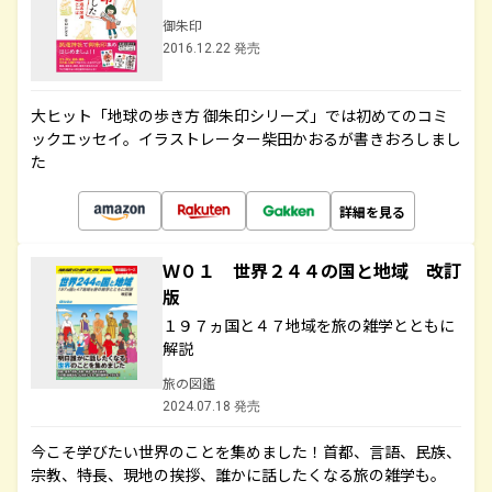
御朱印
2016.12.22 発売
大ヒット「地球の歩き方 御朱印シリーズ」では初めてのコミ
ックエッセイ。イラストレーター柴田かおるが書きおろしまし
た
詳細を見る
Ｗ０１ 世界２４４の国と地域 改訂
版
１９７ヵ国と４７地域を旅の雑学とともに
解説
旅の図鑑
2024.07.18 発売
今こそ学びたい世界のことを集めました！首都、言語、民族、
宗教、特長、現地の挨拶、誰かに話したくなる旅の雑学も。