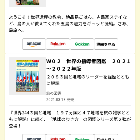
ようこそ！世界遺産の教会、絶品島ごはん、古民家ステイな
ど、島の人が教えてくれた五島の魅力をギュッと凝縮。さあ、
島旅へ。
詳細を見る
Ｗ０２ 世界の指導者図鑑 ２０２１
～２０２２年版
２０８の国と地域のリーダーを経歴ととも
に解説
旅の図鑑
2021.03.18 発売
『世界244の国と地域 １９７ヵ国と４７地域を旅の雑学とと
もに解説』に続く、「地球の歩き方」の図鑑シリーズ第２弾が
登場！
詳細を見る