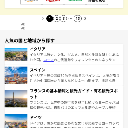
…
1
2
3
13
AD
AD
人気の国と地域から探す
イタリア
イタリアは歴史、文化、グルメ、自然と多彩な魅力にあふ
れた国。
ローマ
の古代遺跡やフィレンツェのルネッサンス
美術、ヴェネツィアの運河など、歴史あるスポットはもち
スペイン
ろん、トスカーナの美しい田園風景やアマルフィ海岸の絶
景など、自然景観も見逃せない。観光の合間には、本場の
イベリア半島のほぼ80％を占めるスペインは、太陽が降り
ピザやパスタなど、絶品のイタリア料理を堪能することも
注ぐ地中海沿岸から雄大なピレネー山脈まで、多彩な自然
できる。朝目覚めてから夜眠るまで、すべての瞬間を楽し
と文化が詰まったヨーロッパ屈指の旅行先だ。多様な地域
フランスの基本情報と観光ガイド・有名観光スポ
ませてくれるイタリアで、忘れられない旅をしてみよう！
文化が根付くこの国では、情熱的なフラメンコ、熱気あふ
なお、新着のイタリア情報は
コンテンツ一覧
を参照してほ
れる闘牛、そして美味しいタパスが生活の一部となってい
ット
しい。
る。首都マドリードの洗練された雰囲気や、バルセロナの
フランスは、世界中の旅行者を魅了し続けるヨーロッパ屈
アートに溢れた街角から、地方では古代ローマ遺跡や中世
指の観光地だ。首都パリのエッフェル塔やルーブル美術館
の城塞都市、穏やかなビーチリゾートまで多彩な表情を見
といった象徴的なスポットから、田舎町の古風な美しさま
せる。地方によって風土や気候が異なるスペインはその個
ドイツ
で、幅広い魅力が詰まっている。華麗な宮殿、歴史的な大
性で訪れる人を魅了する。 なお、新着のスペイン情報は
コ
聖堂、美しいビーチ、そして豊かな自然が、訪れる者を心
ドイツは、豊かな歴史と多彩な文化が交差するヨーロッパ
ンテンツ一覧
を参照してほしい。
から魅了する。また、フランスは美食の国としても知ら