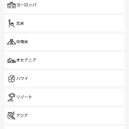
で、ホーカーズは地元の風情を楽しめる外せないスポット
ヨーロッパ
だ。訪れる人を飽きさせないシンガポールで、多様な魅力
を体感しよう。 なお、新着のシンガポール情報は
コンテン
ツ一覧
を参照してほしい。
北米
中南米
オセアニア
ハワイ
リゾート
アジア