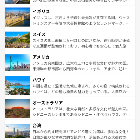
の中心に位置する国。中世の街並みが残るロマンチック街
れ、フランス料理はユネスコ無形文化遺産にも登録されて
道から、未来を先取りするようなモダンな都市まで多様な
イギリス
いる。シャンパンの発祥地であるランス、プロヴァンスの
顔を持つこの国は、どこを歩いても飽きることがない。ベ
香り高いラベンダー畑など、多彩な楽しみ方が可能だ。さ
ルリンの文化的活気、バイエルン州のアルプスの絶景、そ
イギリスは、古きよき伝統と最先端が共存する国。ウェス
らに、パリ以外の地域にも魅力が溢れており、どの街角に
してライン川沿いのワイン畑といった風景は必見。ビール
トミンスター寺院や大英博物館のようなランドマーク、歴
も豊かな歴史と文化が息づいている。パリ以外の個性あふ
とソーセージを味わいながら地元の人と過ごす楽しい時間
史ある大学都市、美しい丘陵地帯や牧歌的な風景など、エ
れる地方に足を運ぶとそれぞれで全く異なる文化を体験で
スイス
は、お酒好きな人にはぜひ体験してほしい。 なお、新着の
リアごとに異なる魅力がある。また、優雅なアフタヌーン
きるだろう。 なお、新着のフランス情報は
コンテンツ一覧
ドイツ情報は
コンテンツ一覧
を参照してほしい。
ティー、ビール好きにはたまらない英国パブ、サッカー観
スイスの国土面積は九州ほどの広さだが、運行時刻が正確
を参照してほしい。
戦など、本場だからこそできる体験も豊富。イギリスを旅
な交通網が整備されており、初心者でも安心して個人旅行
して楽しみつくそう。 なお、新着のイギリス情報は
コンテ
を楽しめる。日本同様に時刻表どおりの旅が可能だ。中世
アメリカ
ンツ一覧
を参照してほしい。
の建物がそのまま残る町や、スイスならではのユニークな
博物館もあり、アルプス観光だけでなく町歩きも満喫する
アメリカ合衆国は、広大な土地と多様な文化が魅力の国。
ことができる。国民の所得が高いため物価も高いが、旅行
東海岸の都市部から西海岸のカリフォルニアまで、訪れる
者向けの交通パス提供のサービスもあり、うまく活用すれ
場所ごとに異なる風景と体験が待っている。ニューヨーク
ハワイ
ば市内交通費無料で観光を楽しむこともできる。 なお、新
のような巨大都市は、観光、ショッピング、エンターテイ
着のスイス情報は
コンテンツ一覧
を参照してほしい。
ンメントが詰まった刺激的なスポットだ。一方、アメリカ
年間を通じて温暖な気候に恵まれ、多くの島で構成される
西部には大自然が広がり、グランドキャニオンやイエロー
ハワイは、どの島も独自の魅力をもっている。大自然の神
ストーン国立公園といった絶景が堪能できる。さらに、南
秘を感じたいなら、火山が生み出した壮大な景観を誇るハ
オーストラリア
部のニューオーリンズでは、音楽と美食が融合した独特の
ワイ島は見逃せない。また、定番の観光地といえばオアフ
文化が魅力。旅行者はアメリカの各地域で異なる魅力を楽
島だが、静かな自然を求めるならマウイ島やカウアイ島が
オーストラリアは、壮大な自然と多様な文化が魅力の国。
しみながら、その多様性と豊かな歴史を感じることができ
おすすめ。エメラルドグリーンに輝く海をはじめ、豊かな
シドニーのシンボルであるシドニー・オペラハウス、オー
るだろう。車でのロードトリップや列車の旅も、アメリカ
文化や歴史が息づいている。「アロハスピリット」と呼ば
ストラリア東海岸北部に広がる大サンゴ礁地帯グレートバ
ならではの贅沢な旅のスタイルだ。 なお、新着のアメリカ
台湾
れるおもてなしの心で訪れる人々を迎えてくれるハワイの
リアリーフや大陸中央部にそびえるウルル（エアーズロッ
情報は
コンテンツ一覧
を参照してほしい。
人々、おいしいローカルフードやハワイアンミュージッ
ク）、タスマニアの美しい原生林やケアンズの熱帯雨林な
日本から約４時間ほどでたどり着く台湾は、多彩な文化と
ク、伝統的なフラダンスなど、すべてがハワイの魅力を彩
ど、見どころがたくさん。また、カフェやワイン、オージ
自然が織りなす魅力的な観光地。活気あふれる大都市の台