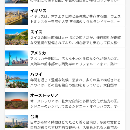
の中心に位置する国。中世の街並みが残るロマンチック街
れ、フランス料理はユネスコ無形文化遺産にも登録されて
道から、未来を先取りするようなモダンな都市まで多様な
イギリス
いる。シャンパンの発祥地であるランス、プロヴァンスの
顔を持つこの国は、どこを歩いても飽きることがない。ベ
香り高いラベンダー畑など、多彩な楽しみ方が可能だ。さ
ルリンの文化的活気、バイエルン州のアルプスの絶景、そ
イギリスは、古きよき伝統と最先端が共存する国。ウェス
らに、パリ以外の地域にも魅力が溢れており、どの街角に
してライン川沿いのワイン畑といった風景は必見。ビール
トミンスター寺院や大英博物館のようなランドマーク、歴
も豊かな歴史と文化が息づいている。パリ以外の個性あふ
とソーセージを味わいながら地元の人と過ごす楽しい時間
史ある大学都市、美しい丘陵地帯や牧歌的な風景など、エ
れる地方に足を運ぶとそれぞれで全く異なる文化を体験で
スイス
は、お酒好きな人にはぜひ体験してほしい。 なお、新着の
リアごとに異なる魅力がある。また、優雅なアフタヌーン
きるだろう。 なお、新着のフランス情報は
コンテンツ一覧
ドイツ情報は
コンテンツ一覧
を参照してほしい。
ティー、ビール好きにはたまらない英国パブ、サッカー観
スイスの国土面積は九州ほどの広さだが、運行時刻が正確
を参照してほしい。
戦など、本場だからこそできる体験も豊富。イギリスを旅
な交通網が整備されており、初心者でも安心して個人旅行
して楽しみつくそう。 なお、新着のイギリス情報は
コンテ
を楽しめる。日本同様に時刻表どおりの旅が可能だ。中世
アメリカ
ンツ一覧
を参照してほしい。
の建物がそのまま残る町や、スイスならではのユニークな
博物館もあり、アルプス観光だけでなく町歩きも満喫する
アメリカ合衆国は、広大な土地と多様な文化が魅力の国。
ことができる。国民の所得が高いため物価も高いが、旅行
東海岸の都市部から西海岸のカリフォルニアまで、訪れる
者向けの交通パス提供のサービスもあり、うまく活用すれ
場所ごとに異なる風景と体験が待っている。ニューヨーク
ハワイ
ば市内交通費無料で観光を楽しむこともできる。 なお、新
のような巨大都市は、観光、ショッピング、エンターテイ
着のスイス情報は
コンテンツ一覧
を参照してほしい。
ンメントが詰まった刺激的なスポットだ。一方、アメリカ
年間を通じて温暖な気候に恵まれ、多くの島で構成される
西部には大自然が広がり、グランドキャニオンやイエロー
ハワイは、どの島も独自の魅力をもっている。大自然の神
ストーン国立公園といった絶景が堪能できる。さらに、南
秘を感じたいなら、火山が生み出した壮大な景観を誇るハ
オーストラリア
部のニューオーリンズでは、音楽と美食が融合した独特の
ワイ島は見逃せない。また、定番の観光地といえばオアフ
文化が魅力。旅行者はアメリカの各地域で異なる魅力を楽
島だが、静かな自然を求めるならマウイ島やカウアイ島が
オーストラリアは、壮大な自然と多様な文化が魅力の国。
しみながら、その多様性と豊かな歴史を感じることができ
おすすめ。エメラルドグリーンに輝く海をはじめ、豊かな
シドニーのシンボルであるシドニー・オペラハウス、オー
るだろう。車でのロードトリップや列車の旅も、アメリカ
文化や歴史が息づいている。「アロハスピリット」と呼ば
ストラリア東海岸北部に広がる大サンゴ礁地帯グレートバ
ならではの贅沢な旅のスタイルだ。 なお、新着のアメリカ
台湾
れるおもてなしの心で訪れる人々を迎えてくれるハワイの
リアリーフや大陸中央部にそびえるウルル（エアーズロッ
情報は
コンテンツ一覧
を参照してほしい。
人々、おいしいローカルフードやハワイアンミュージッ
ク）、タスマニアの美しい原生林やケアンズの熱帯雨林な
日本から約４時間ほどでたどり着く台湾は、多彩な文化と
ク、伝統的なフラダンスなど、すべてがハワイの魅力を彩
ど、見どころがたくさん。また、カフェやワイン、オージ
自然が織りなす魅力的な観光地。活気あふれる大都市の台