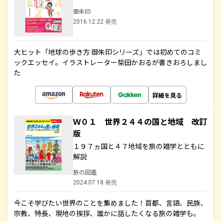
御朱印
2016.12.22 発売
大ヒット「地球の歩き方 御朱印シリーズ」では初めてのコミ
ックエッセイ。イラストレーター柴田かおるが書きおろしまし
た
詳細を見る
Ｗ０１ 世界２４４の国と地域 改訂
版
１９７ヵ国と４７地域を旅の雑学とともに
解説
旅の図鑑
2024.07.18 発売
今こそ学びたい世界のことを集めました！首都、言語、民族、
宗教、特長、現地の挨拶、誰かに話したくなる旅の雑学も。