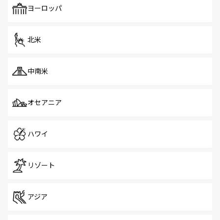
で、ホーカーズは地元の風情を楽しめる外せないスポット
ヨーロッパ
だ。訪れる人を飽きさせないシンガポールで、多様な魅力
を体感しよう。 なお、新着のシンガポール情報は
コンテン
ツ一覧
を参照してほしい。
北米
中南米
オセアニア
ハワイ
リゾート
アジア