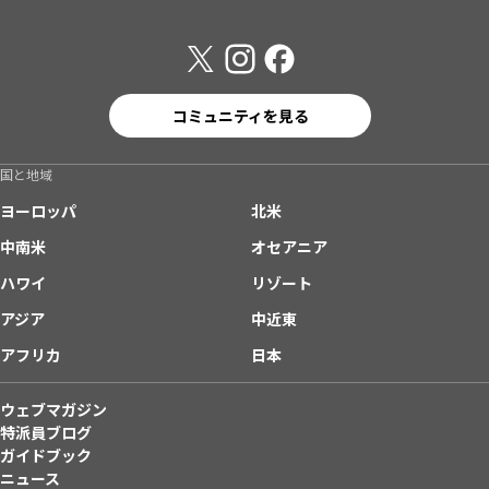
コミュニティを見る
国と地域
ヨーロッパ
北米
中南米
オセアニア
ハワイ
リゾート
アジア
中近東
アフリカ
日本
ウェブマガジン
特派員ブログ
ガイドブック
ニュース