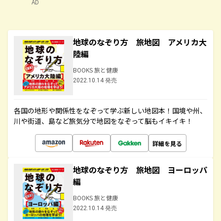
AD
地球のなぞり方 旅地図 アメリカ大
陸編
BOOKS 旅と健康
2022.10.14 発売
各国の地形や関係性をなぞって学ぶ新しい地図本！国境や州、
川や街道、島など旅気分で地図をなぞって脳もイキイキ！
詳細を見る
地球のなぞり方 旅地図 ヨーロッパ
編
BOOKS 旅と健康
2022.10.14 発売