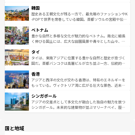
っている。訪れるたびに新しい発見と感動が待っているハ
ービーフなどの食文化も豊かで、美味しいものであふれて
北やノスタルジックな町並みが人気な九份（ジォウフェ
ワイを、存分に味わってほしい。 なお、新着のハワイ情報
韓国
いる。アクティビティも充実しており、サーフィンやダイ
ン）、静ひつな山岳地帯である台湾東部など、都市の喧騒
は
コンテンツ一覧
を参照してほしい。
ビング、ハイキングなど、アウトドア好きにはたまらな
と山間の静けさが共存しており、訪れる人に新しい発見と
歴史ある王朝文化が残る一方で、最先端のファッションやK
い。オーストラリアの多彩な魅力を存分に味わいつくそ
驚きをもたらしてくれる。また、奥深い台湾の食文化も魅
-POPで世界を席巻している韓国。首都ソウルの宮殿や伝統
う。 なお、新着のオーストラリア情報は
コンテンツ一覧
を
力で、夜市などの屋台グルメから高級料理、ヘルシーで美
家屋が並ぶエリアでは韓国の歴史と文化に浸ることがで
参照してほしい。
ベトナム
容にもいいと評判のスイーツなど、バラエティ豊かな料理
き、地方に足を延ばせば四季折々の自然美を楽しむことが
が味わえる。 なお、新着の台湾情報は
コンテンツ一覧
を参
できる。そして、キムチや焼肉、絶品のストリートフード
豊かな自然と多様な文化が魅力的なベトナム。南北に細長
照してほしい。
まで、さまざまな韓国料理が待っている。夜には、韓国な
く伸びる国土には、広大な田園風景や青々とした山々、世
らではのナイトライフも堪能できる。あたたかいホスピタ
界遺産に登録された壮大な自然景観が点在し、都市部では
タイ
リティに包まれながら、韓国の多彩な魅力を心ゆくまで味
急速な発展と共に伝統が息づく。ハノイの古い町並みやホ
わってみてほしい。 なお、新着の韓国情報は
コンテンツ一
ーチミン市のフランス統治時代の建物も、独特の雰囲気を
タイは、東南アジアに位置する豊かな自然と歴史が息づく
覧
を参照してほしい。
醸し出している。また、バラエティの豊かさとおいしさで
国だ。首都バンコクは高層ビルが立ち並ぶ一方、伝統的な
世界中の食通を魅了してやまないベトナム料理も魅力のひ
寺院や市場がいたるところに点在し、古きよき文化と現代
香港
とつ。フォーやバインミー、ベトナムコーヒーなどは、ぜ
の活気が交差している。北部ではチェンマイなどの山岳地
ひ現地で味わいたい。どの地域を訪れてもあたたかい人々
帯で自然と触れ合い、南部ではプーケットやクラビの美し
アジアと西洋の文化が交わる香港は、特有のエネルギーを
が旅行者を迎えてくれるので、きっと忘れられない旅にな
いビーチでリゾート気分を楽しむことができる。タイ料理
もっている。ヴィクトリア湾に広がる壮大な景色、近未来
るはずだ。 なお、新着のベトナム情報は
コンテンツ一覧
を
は世界的に有名で、屋台から高級レストランまで味覚を刺
的なアートスポット、そして歴史と現代が融合した町並
参照してほしい。
シンガポール
激する。気候は一年中温暖で、どの季節にも異なる楽しみ
み、どこを訪れても感動するはず。観光スポットが密集し
が待っている。親しみやすいタイの人々、仏教を中心とし
ており、効率よく見どころを回れるのも魅力。息をのむよ
アジアの交差点として多文化が融合した独自の魅力を放つ
た文化、そして多様な観光資源が、訪れる旅人を魅了し続
うな絶景から文化的な体験まで、香港を存分に楽しみ尽く
シンガポール。未来的な建築物が並ぶマリーナベイ、歴史
ける。 なお、新着のタイ情報は
コンテンツ一覧
を参照して
そう。 なお、新着の香港情報は
コンテンツ一覧
を参照して
と伝統を感じられるエスニックタウン、多数の緑豊かな公
ほしい。
ほしい。
園や自然保護区など、自然が調和した近代的な景観と文化
の多様性あふれるカラフルな町は、どこを歩いても新しい
国と地域
発見がある。さらに、治安のよさや充実した公共交通機関
も、旅行者にとっては魅力的なポイント。グルメも豊富