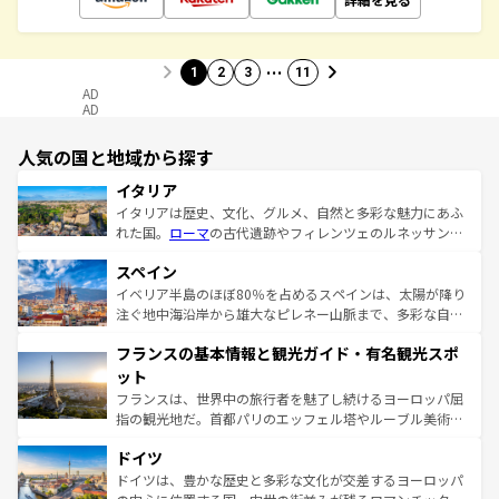
…
1
2
3
11
AD
AD
人気の国と地域から探す
イタリア
イタリアは歴史、文化、グルメ、自然と多彩な魅力にあふ
れた国。
ローマ
の古代遺跡やフィレンツェのルネッサンス
美術、ヴェネツィアの運河など、歴史あるスポットはもち
スペイン
ろん、トスカーナの美しい田園風景やアマルフィ海岸の絶
景など、自然景観も見逃せない。観光の合間には、本場の
イベリア半島のほぼ80％を占めるスペインは、太陽が降り
ピザやパスタなど、絶品のイタリア料理を堪能することも
注ぐ地中海沿岸から雄大なピレネー山脈まで、多彩な自然
できる。朝目覚めてから夜眠るまで、すべての瞬間を楽し
と文化が詰まったヨーロッパ屈指の旅行先だ。多様な地域
フランスの基本情報と観光ガイド・有名観光スポ
ませてくれるイタリアで、忘れられない旅をしてみよう！
文化が根付くこの国では、情熱的なフラメンコ、熱気あふ
なお、新着のイタリア情報は
コンテンツ一覧
を参照してほ
れる闘牛、そして美味しいタパスが生活の一部となってい
ット
しい。
る。首都マドリードの洗練された雰囲気や、バルセロナの
フランスは、世界中の旅行者を魅了し続けるヨーロッパ屈
アートに溢れた街角から、地方では古代ローマ遺跡や中世
指の観光地だ。首都パリのエッフェル塔やルーブル美術館
の城塞都市、穏やかなビーチリゾートまで多彩な表情を見
といった象徴的なスポットから、田舎町の古風な美しさま
せる。地方によって風土や気候が異なるスペインはその個
ドイツ
で、幅広い魅力が詰まっている。華麗な宮殿、歴史的な大
性で訪れる人を魅了する。 なお、新着のスペイン情報は
コ
聖堂、美しいビーチ、そして豊かな自然が、訪れる者を心
ドイツは、豊かな歴史と多彩な文化が交差するヨーロッパ
ンテンツ一覧
を参照してほしい。
から魅了する。また、フランスは美食の国としても知ら