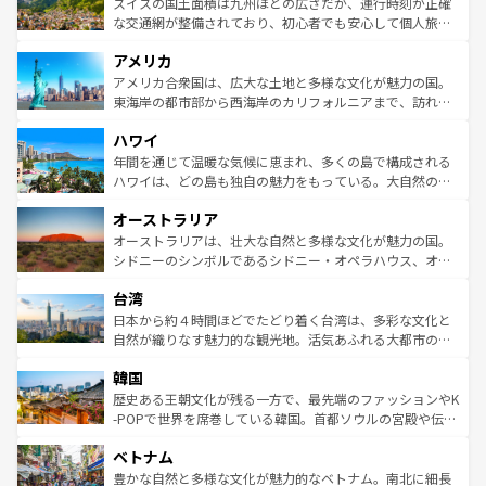
ドイツ情報は
コンテンツ一覧
を参照してほしい。
ティー、ビール好きにはたまらない英国パブ、サッカー観
スイスの国土面積は九州ほどの広さだが、運行時刻が正確
を参照してほしい。
戦など、本場だからこそできる体験も豊富。イギリスを旅
な交通網が整備されており、初心者でも安心して個人旅行
して楽しみつくそう。 なお、新着のイギリス情報は
コンテ
を楽しめる。日本同様に時刻表どおりの旅が可能だ。中世
アメリカ
ンツ一覧
を参照してほしい。
の建物がそのまま残る町や、スイスならではのユニークな
博物館もあり、アルプス観光だけでなく町歩きも満喫する
アメリカ合衆国は、広大な土地と多様な文化が魅力の国。
ことができる。国民の所得が高いため物価も高いが、旅行
東海岸の都市部から西海岸のカリフォルニアまで、訪れる
者向けの交通パス提供のサービスもあり、うまく活用すれ
場所ごとに異なる風景と体験が待っている。ニューヨーク
ハワイ
ば市内交通費無料で観光を楽しむこともできる。 なお、新
のような巨大都市は、観光、ショッピング、エンターテイ
着のスイス情報は
コンテンツ一覧
を参照してほしい。
ンメントが詰まった刺激的なスポットだ。一方、アメリカ
年間を通じて温暖な気候に恵まれ、多くの島で構成される
西部には大自然が広がり、グランドキャニオンやイエロー
ハワイは、どの島も独自の魅力をもっている。大自然の神
ストーン国立公園といった絶景が堪能できる。さらに、南
秘を感じたいなら、火山が生み出した壮大な景観を誇るハ
オーストラリア
部のニューオーリンズでは、音楽と美食が融合した独特の
ワイ島は見逃せない。また、定番の観光地といえばオアフ
文化が魅力。旅行者はアメリカの各地域で異なる魅力を楽
島だが、静かな自然を求めるならマウイ島やカウアイ島が
オーストラリアは、壮大な自然と多様な文化が魅力の国。
しみながら、その多様性と豊かな歴史を感じることができ
おすすめ。エメラルドグリーンに輝く海をはじめ、豊かな
シドニーのシンボルであるシドニー・オペラハウス、オー
るだろう。車でのロードトリップや列車の旅も、アメリカ
文化や歴史が息づいている。「アロハスピリット」と呼ば
ストラリア東海岸北部に広がる大サンゴ礁地帯グレートバ
ならではの贅沢な旅のスタイルだ。 なお、新着のアメリカ
台湾
れるおもてなしの心で訪れる人々を迎えてくれるハワイの
リアリーフや大陸中央部にそびえるウルル（エアーズロッ
情報は
コンテンツ一覧
を参照してほしい。
人々、おいしいローカルフードやハワイアンミュージッ
ク）、タスマニアの美しい原生林やケアンズの熱帯雨林な
日本から約４時間ほどでたどり着く台湾は、多彩な文化と
ク、伝統的なフラダンスなど、すべてがハワイの魅力を彩
ど、見どころがたくさん。また、カフェやワイン、オージ
自然が織りなす魅力的な観光地。活気あふれる大都市の台
っている。訪れるたびに新しい発見と感動が待っているハ
ービーフなどの食文化も豊かで、美味しいものであふれて
北やノスタルジックな町並みが人気な九份（ジォウフェ
ワイを、存分に味わってほしい。 なお、新着のハワイ情報
韓国
いる。アクティビティも充実しており、サーフィンやダイ
ン）、静ひつな山岳地帯である台湾東部など、都市の喧騒
は
コンテンツ一覧
を参照してほしい。
ビング、ハイキングなど、アウトドア好きにはたまらな
と山間の静けさが共存しており、訪れる人に新しい発見と
歴史ある王朝文化が残る一方で、最先端のファッションやK
い。オーストラリアの多彩な魅力を存分に味わいつくそ
驚きをもたらしてくれる。また、奥深い台湾の食文化も魅
-POPで世界を席巻している韓国。首都ソウルの宮殿や伝統
う。 なお、新着のオーストラリア情報は
コンテンツ一覧
を
力で、夜市などの屋台グルメから高級料理、ヘルシーで美
家屋が並ぶエリアでは韓国の歴史と文化に浸ることがで
参照してほしい。
ベトナム
容にもいいと評判のスイーツなど、バラエティ豊かな料理
き、地方に足を延ばせば四季折々の自然美を楽しむことが
が味わえる。 なお、新着の台湾情報は
コンテンツ一覧
を参
できる。そして、キムチや焼肉、絶品のストリートフード
豊かな自然と多様な文化が魅力的なベトナム。南北に細長