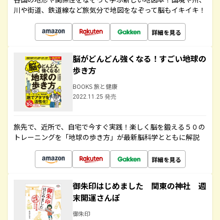
川や街道、鉄道線など旅気分で地図をなぞって脳もイキイキ！
詳細を見る
脳がどんどん強くなる！すごい地球の
歩き方
BOOKS 旅と健康
2022.11.25 発売
旅先で、近所で、自宅で今すぐ実践！楽しく脳を鍛える５０の
トレーニングを「地球の歩き方」が最新脳科学とともに解説
詳細を見る
御朱印はじめました 関東の神社 週
末開運さんぽ
御朱印