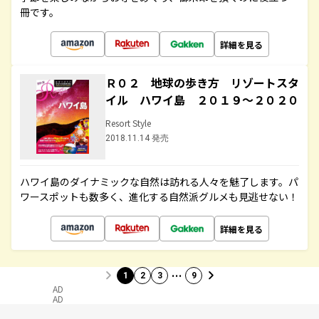
冊です。
詳細を見る
Ｒ０２ 地球の歩き方 リゾートスタ
イル ハワイ島 ２０１９～２０２０
Resort Style
2018.11.14 発売
ハワイ島のダイナミックな自然は訪れる人々を魅了します。パ
ワースポットも数多く、進化する自然派グルメも見逃せない！
詳細を見る
…
1
2
3
9
AD
AD