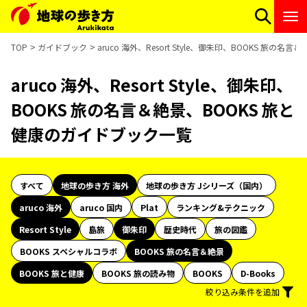
TOP
ガイドブック
aruco 海外、Resort Style、御朱印、BOOKS 旅
aruco 海外、Resort Style、御朱印、
BOOKS 旅の名言＆絶景、BOOKS 旅と
健康のガイドブック一覧
すべて
地球の歩き方 海外
地球の歩き方 Jシリーズ（国内）
aruco 海外
aruco 国内
Plat
ランキング&テクニック
Resort Style
島旅
御朱印
歴史時代
旅の図鑑
BOOKS スペシャルコラボ
BOOKS 旅の名言＆絶景
BOOKS 旅と健康
BOOKS 旅の読み物
BOOKS
D-Books
絞り込み条件を追加