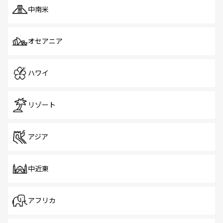
中南米
オセアニア
ハワイ
リゾート
アジア
中近東
アフリカ