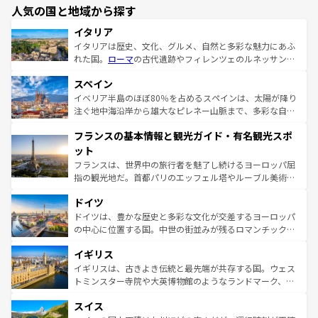
人気の国と地域から探す
イタリア
イタリアは歴史、文化、グルメ、自然と多彩な魅力にあふ
れた国。
ローマ
の古代遺跡やフィレンツェのルネッサンス
美術、ヴェネツィアの運河など、歴史あるスポットはもち
スペイン
ろん、トスカーナの美しい田園風景やアマルフィ海岸の絶
景など、自然景観も見逃せない。観光の合間には、本場の
イベリア半島のほぼ80％を占めるスペインは、太陽が降り
ピザやパスタなど、絶品のイタリア料理を堪能することも
注ぐ地中海沿岸から雄大なピレネー山脈まで、多彩な自然
できる。朝目覚めてから夜眠るまで、すべての瞬間を楽し
と文化が詰まったヨーロッパ屈指の旅行先だ。多様な地域
フランスの基本情報と観光ガイド・有名観光スポ
ませてくれるイタリアで、忘れられない旅をしてみよう！
文化が根付くこの国では、情熱的なフラメンコ、熱気あふ
なお、新着のイタリア情報は
コンテンツ一覧
を参照してほ
れる闘牛、そして美味しいタパスが生活の一部となってい
ット
しい。
る。首都マドリードの洗練された雰囲気や、バルセロナの
フランスは、世界中の旅行者を魅了し続けるヨーロッパ屈
アートに溢れた街角から、地方では古代ローマ遺跡や中世
指の観光地だ。首都パリのエッフェル塔やルーブル美術館
の城塞都市、穏やかなビーチリゾートまで多彩な表情を見
といった象徴的なスポットから、田舎町の古風な美しさま
せる。地方によって風土や気候が異なるスペインはその個
ドイツ
で、幅広い魅力が詰まっている。華麗な宮殿、歴史的な大
性で訪れる人を魅了する。 なお、新着のスペイン情報は
コ
聖堂、美しいビーチ、そして豊かな自然が、訪れる者を心
ドイツは、豊かな歴史と多彩な文化が交差するヨーロッパ
ンテンツ一覧
を参照してほしい。
から魅了する。また、フランスは美食の国としても知ら
の中心に位置する国。中世の街並みが残るロマンチック街
れ、フランス料理はユネスコ無形文化遺産にも登録されて
道から、未来を先取りするようなモダンな都市まで多様な
イギリス
いる。シャンパンの発祥地であるランス、プロヴァンスの
顔を持つこの国は、どこを歩いても飽きることがない。ベ
香り高いラベンダー畑など、多彩な楽しみ方が可能だ。さ
ルリンの文化的活気、バイエルン州のアルプスの絶景、そ
イギリスは、古きよき伝統と最先端が共存する国。ウェス
らに、パリ以外の地域にも魅力が溢れており、どの街角に
してライン川沿いのワイン畑といった風景は必見。ビール
トミンスター寺院や大英博物館のようなランドマーク、歴
も豊かな歴史と文化が息づいている。パリ以外の個性あふ
とソーセージを味わいながら地元の人と過ごす楽しい時間
史ある大学都市、美しい丘陵地帯や牧歌的な風景など、エ
れる地方に足を運ぶとそれぞれで全く異なる文化を体験で
スイス
は、お酒好きな人にはぜひ体験してほしい。 なお、新着の
リアごとに異なる魅力がある。また、優雅なアフタヌーン
きるだろう。 なお、新着のフランス情報は
コンテンツ一覧