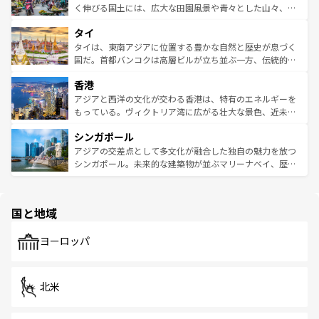
照してほしい。
まで、さまざまな韓国料理が待っている。夜には、韓国な
く伸びる国土には、広大な田園風景や青々とした山々、世
らではのナイトライフも堪能できる。あたたかいホスピタ
界遺産に登録された壮大な自然景観が点在し、都市部では
タイ
リティに包まれながら、韓国の多彩な魅力を心ゆくまで味
急速な発展と共に伝統が息づく。ハノイの古い町並みやホ
わってみてほしい。 なお、新着の韓国情報は
コンテンツ一
ーチミン市のフランス統治時代の建物も、独特の雰囲気を
タイは、東南アジアに位置する豊かな自然と歴史が息づく
覧
を参照してほしい。
醸し出している。また、バラエティの豊かさとおいしさで
国だ。首都バンコクは高層ビルが立ち並ぶ一方、伝統的な
世界中の食通を魅了してやまないベトナム料理も魅力のひ
寺院や市場がいたるところに点在し、古きよき文化と現代
香港
とつ。フォーやバインミー、ベトナムコーヒーなどは、ぜ
の活気が交差している。北部ではチェンマイなどの山岳地
ひ現地で味わいたい。どの地域を訪れてもあたたかい人々
帯で自然と触れ合い、南部ではプーケットやクラビの美し
アジアと西洋の文化が交わる香港は、特有のエネルギーを
が旅行者を迎えてくれるので、きっと忘れられない旅にな
いビーチでリゾート気分を楽しむことができる。タイ料理
もっている。ヴィクトリア湾に広がる壮大な景色、近未来
るはずだ。 なお、新着のベトナム情報は
コンテンツ一覧
を
は世界的に有名で、屋台から高級レストランまで味覚を刺
的なアートスポット、そして歴史と現代が融合した町並
参照してほしい。
シンガポール
激する。気候は一年中温暖で、どの季節にも異なる楽しみ
み、どこを訪れても感動するはず。観光スポットが密集し
が待っている。親しみやすいタイの人々、仏教を中心とし
ており、効率よく見どころを回れるのも魅力。息をのむよ
アジアの交差点として多文化が融合した独自の魅力を放つ
た文化、そして多様な観光資源が、訪れる旅人を魅了し続
うな絶景から文化的な体験まで、香港を存分に楽しみ尽く
シンガポール。未来的な建築物が並ぶマリーナベイ、歴史
ける。 なお、新着のタイ情報は
コンテンツ一覧
を参照して
そう。 なお、新着の香港情報は
コンテンツ一覧
を参照して
と伝統を感じられるエスニックタウン、多数の緑豊かな公
ほしい。
ほしい。
園や自然保護区など、自然が調和した近代的な景観と文化
の多様性あふれるカラフルな町は、どこを歩いても新しい
国と地域
発見がある。さらに、治安のよさや充実した公共交通機関
も、旅行者にとっては魅力的なポイント。グルメも豊富
で、ホーカーズは地元の風情を楽しめる外せないスポット
ヨーロッパ
だ。訪れる人を飽きさせないシンガポールで、多様な魅力
を体感しよう。 なお、新着のシンガポール情報は
コンテン
ツ一覧
を参照してほしい。
北米