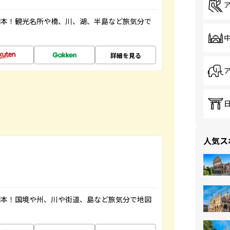
図本！観光名所や橋、川、湖、半島など旅気分で
詳細を見る
人気ス
図本！国境や州、川や街道、島など旅気分で地図