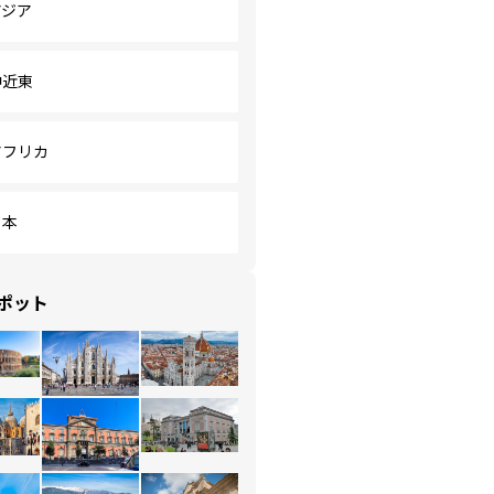
アジア
中近東
アフリカ
日本
ポット