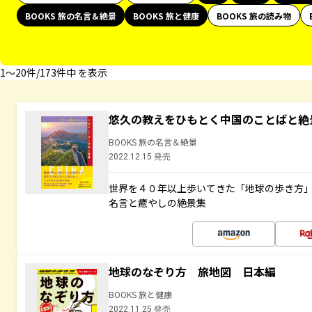
BOOKS 旅の名言＆絶景
BOOKS 旅と健康
BOOKS 旅の読み物
1〜20件/173件中 を表示
悠久の教えをひもとく中国のことばと絶
BOOKS 旅の名言＆絶景
2022.12.15 発売
世界を４０年以上歩いてきた「地球の歩き方
名言と癒やしの絶景集
地球のなぞり方 旅地図 日本編
BOOKS 旅と健康
2022.11.25 発売