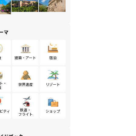
ーマ
食
建築・アート
宿泊
ト・
世界遺産
リゾート
戦
鉄道・
ビティ
ショップ
フライト