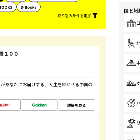
BOOKS
D-Books
国と地
絞り込み条件を追加
景１００
」があなたにお届けする、人生を輝かせる中国の
詳細を見る