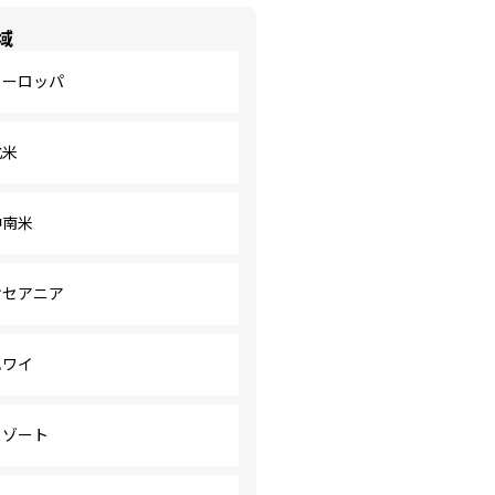
域
ヨーロッパ
北米
中南米
オセアニア
ハワイ
リゾート