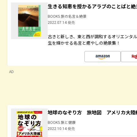
生きる知恵を授かるアラブのことばと絶
BOOKS 旅の名言＆絶景
2022.07.14 発売
古きと新しき、東と西が調和するオリエンタ
生を輝かせる名言と癒やしの絶景集！
AD
地球のなぞり方 旅地図 アメリカ大陸
BOOKS 旅と健康
2022.10.14 発売