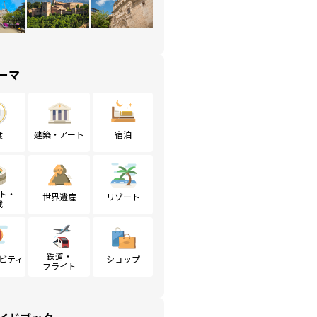
ーマ
食
建築・アート
宿泊
ト・
世界遺産
リゾート
戦
鉄道・
ビティ
ショップ
フライト