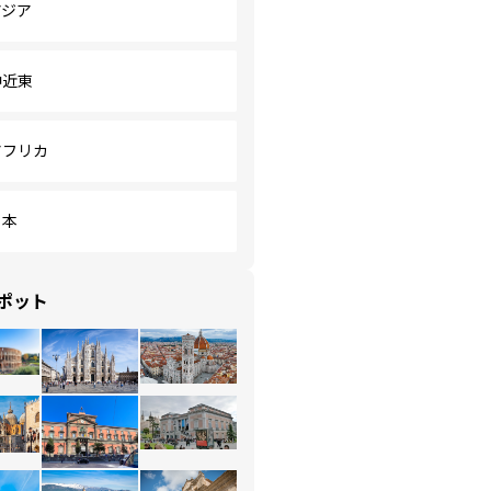
アジア
中近東
アフリカ
日本
ポット