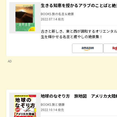
生きる知恵を授かるアラブのことばと絶
BOOKS 旅の名言＆絶景
2022.07.14 発売
古きと新しき、東と西が調和するオリエンタ
生を輝かせる名言と癒やしの絶景集！
AD
地球のなぞり方 旅地図 アメリカ大陸
BOOKS 旅と健康
2022.10.14 発売