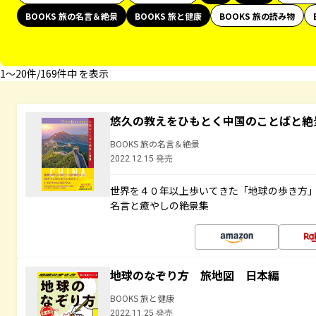
BOOKS 旅の名言＆絶景
BOOKS 旅と健康
BOOKS 旅の読み物
1〜20件/169件中 を表示
悠久の教えをひもとく中国のことばと絶
BOOKS 旅の名言＆絶景
2022.12.15 発売
世界を４０年以上歩いてきた「地球の歩き方
名言と癒やしの絶景集
地球のなぞり方 旅地図 日本編
BOOKS 旅と健康
2022.11.25 発売