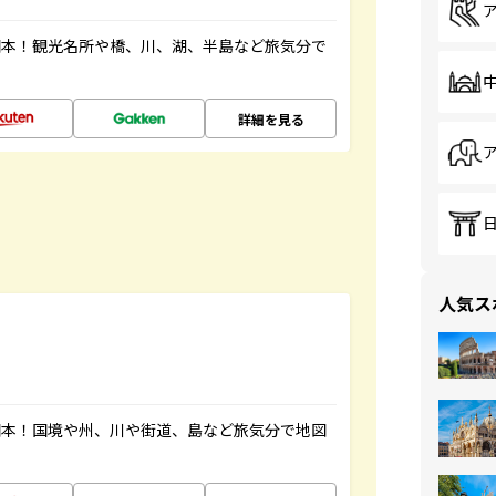
図本！観光名所や橋、川、湖、半島など旅気分で
詳細を見る
人気ス
図本！国境や州、川や街道、島など旅気分で地図