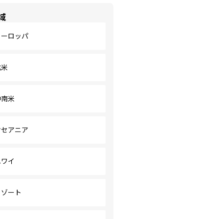
域
ヨーロッパ
北米
中南米
オセアニア
ハワイ
リゾート