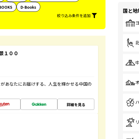
BOOKS
D-Books
国と地
絞り込み条件を追加
景１００
」があなたにお届けする、人生を輝かせる中国の
詳細を見る