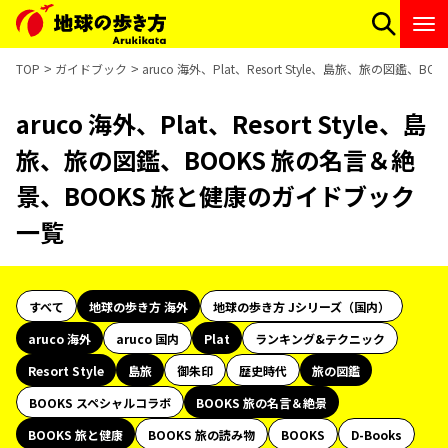
TOP
ガイドブック
aruco 海外、Plat、Resort Style、島旅、旅の図
aruco 海外、Plat、Resort Style、島
旅、旅の図鑑、BOOKS 旅の名言＆絶
景、BOOKS 旅と健康のガイドブック
一覧
すべて
地球の歩き方 海外
地球の歩き方 Jシリーズ（国内）
aruco 海外
aruco 国内
Plat
ランキング&テクニック
Resort Style
島旅
御朱印
歴史時代
旅の図鑑
BOOKS スペシャルコラボ
BOOKS 旅の名言＆絶景
BOOKS 旅と健康
BOOKS 旅の読み物
BOOKS
D-Books