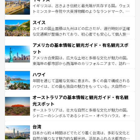
香り高いラベンダー畑など、多彩な楽しみ方が可能だ。さ
ルリンの文化的活気、バイエルン州のアルプスの絶景、そ
イギリスは、古きよき伝統と最先端が共存する国。ウェス
らに、パリ以外の地域にも魅力が溢れており、どの街角に
してライン川沿いのワイン畑といった風景は必見。ビール
トミンスター寺院や大英博物館のようなランドマーク、歴
も豊かな歴史と文化が息づいている。パリ以外の個性あふ
とソーセージを味わいながら地元の人と過ごす楽しい時間
史ある大学都市、美しい丘陵地帯や牧歌的な風景など、エ
れる地方に足を運ぶとそれぞれで全く異なる文化を体験で
スイス
は、お酒好きな人にはぜひ体験してほしい。 なお、新着の
リアごとに異なる魅力がある。また、優雅なアフタヌーン
きるだろう。 なお、新着のフランス情報は
コンテンツ一覧
ドイツ情報は
コンテンツ一覧
を参照してほしい。
ティー、ビール好きにはたまらない英国パブ、サッカー観
スイスの国土面積は九州ほどの広さだが、運行時刻が正確
を参照してほしい。
戦など、本場だからこそできる体験も豊富。イギリスを旅
な交通網が整備されており、初心者でも安心して個人旅行
して楽しみつくそう。 なお、新着のイギリス情報は
コンテ
を楽しめる。日本同様に時刻表どおりの旅が可能だ。中世
アメリカの基本情報と観光ガイド・有名観光スポ
ンツ一覧
を参照してほしい。
の建物がそのまま残る町や、スイスならではのユニークな
博物館もあり、アルプス観光だけでなく町歩きも満喫する
ット
ことができる。国民の所得が高いため物価も高いが、旅行
アメリカ合衆国は、広大な土地と多様な文化が魅力の国。
者向けの交通パス提供のサービスもあり、うまく活用すれ
東海岸の都市部から西海岸のカリフォルニアまで、訪れる
ば市内交通費無料で観光を楽しむこともできる。 なお、新
場所ごとに異なる風景と体験が待っている。ニューヨーク
着のスイス情報は
コンテンツ一覧
を参照してほしい。
ハワイ
のような巨大都市は、観光、ショッピング、エンターテイ
ンメントが詰まった刺激的なスポットだ。一方、アメリカ
年間を通じて温暖な気候に恵まれ、多くの島で構成される
西部には大自然が広がり、グランドキャニオンやイエロー
ハワイは、どの島も独自の魅力をもっている。大自然の神
ストーン国立公園といった絶景が堪能できる。さらに、南
秘を感じたいなら、火山が生み出した壮大な景観を誇るハ
オーストラリアの基本情報と観光ガイド・有名観
部のニューオーリンズでは、音楽と美食が融合した独特の
ワイ島は見逃せない。また、定番の観光地といえばオアフ
文化が魅力。旅行者はアメリカの各地域で異なる魅力を楽
島だが、静かな自然を求めるならマウイ島やカウアイ島が
光スポット
しみながら、その多様性と豊かな歴史を感じることができ
おすすめ。エメラルドグリーンに輝く海をはじめ、豊かな
オーストラリアは、壮大な自然と多様な文化が魅力の国。
るだろう。車でのロードトリップや列車の旅も、アメリカ
文化や歴史が息づいている。「アロハスピリット」と呼ば
シドニーのシンボルであるシドニー・オペラハウス、オー
ならではの贅沢な旅のスタイルだ。 なお、新着のアメリカ
れるおもてなしの心で訪れる人々を迎えてくれるハワイの
ストラリア東海岸北部に広がる大サンゴ礁地帯グレートバ
情報は
コンテンツ一覧
を参照してほしい。
人々、おいしいローカルフードやハワイアンミュージッ
台湾
リアリーフや大陸中央部にそびえるウルル（エアーズロッ
ク、伝統的なフラダンスなど、すべてがハワイの魅力を彩
ク）、タスマニアの美しい原生林やケアンズの熱帯雨林な
日本から約４時間ほどでたどり着く台湾は、多彩な文化と
っている。訪れるたびに新しい発見と感動が待っているハ
ど、見どころがたくさん。また、カフェやワイン、オージ
自然が織りなす魅力的な観光地。活気あふれる大都市の台