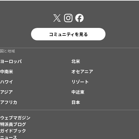
コミュニティを見る
国と地域
ヨーロッパ
北米
中南米
オセアニア
ハワイ
リゾート
アジア
中近東
アフリカ
日本
ウェブマガジン
特派員ブログ
ガイドブック
ニュース