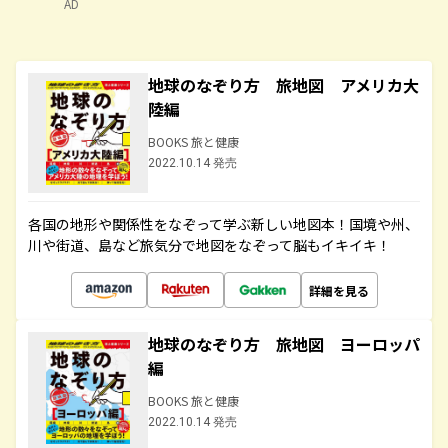
AD
地球のなぞり方 旅地図 アメリカ大
陸編
BOOKS 旅と健康
2022.10.14 発売
各国の地形や関係性をなぞって学ぶ新しい地図本！国境や州、
川や街道、島など旅気分で地図をなぞって脳もイキイキ！
詳細を見る
地球のなぞり方 旅地図 ヨーロッパ
編
BOOKS 旅と健康
2022.10.14 発売