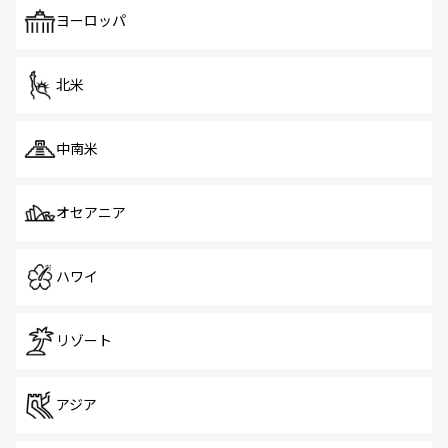
も、旅行者にとっては魅力的なポイント。グルメも豊富
で、ホーカーズは地元の風情を楽しめる外せないスポット
ヨーロッパ
だ。訪れる人を飽きさせないシンガポールで、多様な魅力
を体感しよう。 なお、新着のシンガポール情報は
コンテン
ツ一覧
を参照してほしい。
北米
中南米
オセアニア
ハワイ
リゾート
アジア