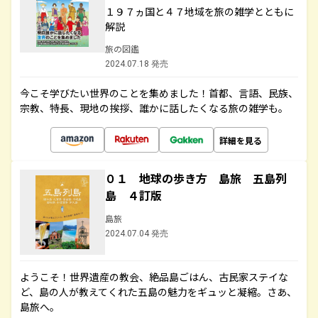
１９７ヵ国と４７地域を旅の雑学とともに
解説
旅の図鑑
2024.07.18 発売
今こそ学びたい世界のことを集めました！首都、言語、民族、
宗教、特長、現地の挨拶、誰かに話したくなる旅の雑学も。
詳細を見る
０１ 地球の歩き方 島旅 五島列
島 ４訂版
島旅
2024.07.04 発売
ようこそ！世界遺産の教会、絶品島ごはん、古民家ステイな
ど、島の人が教えてくれた五島の魅力をギュッと凝縮。さあ、
島旅へ。