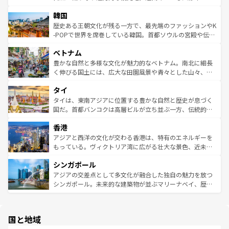
ワイを、存分に味わってほしい。 なお、新着のハワイ情報
ービーフなどの食文化も豊かで、美味しいものであふれて
北やノスタルジックな町並みが人気な九份（ジォウフェ
は
コンテンツ一覧
を参照してほしい。
韓国
いる。アクティビティも充実しており、サーフィンやダイ
ン）、静ひつな山岳地帯である台湾東部など、都市の喧騒
ビング、ハイキングなど、アウトドア好きにはたまらな
と山間の静けさが共存しており、訪れる人に新しい発見と
歴史ある王朝文化が残る一方で、最先端のファッションやK
い。オーストラリアの多彩な魅力を存分に味わいつくそ
驚きをもたらしてくれる。また、奥深い台湾の食文化も魅
-POPで世界を席巻している韓国。首都ソウルの宮殿や伝統
う。 なお、新着のオーストラリア情報は
コンテンツ一覧
を
力で、夜市などの屋台グルメから高級料理、ヘルシーで美
家屋が並ぶエリアでは韓国の歴史と文化に浸ることがで
参照してほしい。
ベトナム
容にもいいと評判のスイーツなど、バラエティ豊かな料理
き、地方に足を延ばせば四季折々の自然美を楽しむことが
が味わえる。 なお、新着の台湾情報は
コンテンツ一覧
を参
できる。そして、キムチや焼肉、絶品のストリートフード
豊かな自然と多様な文化が魅力的なベトナム。南北に細長
照してほしい。
まで、さまざまな韓国料理が待っている。夜には、韓国な
く伸びる国土には、広大な田園風景や青々とした山々、世
らではのナイトライフも堪能できる。あたたかいホスピタ
界遺産に登録された壮大な自然景観が点在し、都市部では
タイ
リティに包まれながら、韓国の多彩な魅力を心ゆくまで味
急速な発展と共に伝統が息づく。ハノイの古い町並みやホ
わってみてほしい。 なお、新着の韓国情報は
コンテンツ一
ーチミン市のフランス統治時代の建物も、独特の雰囲気を
タイは、東南アジアに位置する豊かな自然と歴史が息づく
覧
を参照してほしい。
醸し出している。また、バラエティの豊かさとおいしさで
国だ。首都バンコクは高層ビルが立ち並ぶ一方、伝統的な
世界中の食通を魅了してやまないベトナム料理も魅力のひ
寺院や市場がいたるところに点在し、古きよき文化と現代
香港
とつ。フォーやバインミー、ベトナムコーヒーなどは、ぜ
の活気が交差している。北部ではチェンマイなどの山岳地
ひ現地で味わいたい。どの地域を訪れてもあたたかい人々
帯で自然と触れ合い、南部ではプーケットやクラビの美し
アジアと西洋の文化が交わる香港は、特有のエネルギーを
が旅行者を迎えてくれるので、きっと忘れられない旅にな
いビーチでリゾート気分を楽しむことができる。タイ料理
もっている。ヴィクトリア湾に広がる壮大な景色、近未来
るはずだ。 なお、新着のベトナム情報は
コンテンツ一覧
を
は世界的に有名で、屋台から高級レストランまで味覚を刺
的なアートスポット、そして歴史と現代が融合した町並
参照してほしい。
シンガポール
激する。気候は一年中温暖で、どの季節にも異なる楽しみ
み、どこを訪れても感動するはず。観光スポットが密集し
が待っている。親しみやすいタイの人々、仏教を中心とし
ており、効率よく見どころを回れるのも魅力。息をのむよ
アジアの交差点として多文化が融合した独自の魅力を放つ
た文化、そして多様な観光資源が、訪れる旅人を魅了し続
うな絶景から文化的な体験まで、香港を存分に楽しみ尽く
シンガポール。未来的な建築物が並ぶマリーナベイ、歴史
ける。 なお、新着のタイ情報は
コンテンツ一覧
を参照して
そう。 なお、新着の香港情報は
コンテンツ一覧
を参照して
と伝統を感じられるエスニックタウン、多数の緑豊かな公
ほしい。
ほしい。
園や自然保護区など、自然が調和した近代的な景観と文化
の多様性あふれるカラフルな町は、どこを歩いても新しい
国と地域
発見がある。さらに、治安のよさや充実した公共交通機関