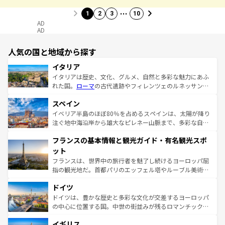
…
1
2
3
10
AD
AD
人気の国と地域から探す
イタリア
イタリアは歴史、文化、グルメ、自然と多彩な魅力にあふ
れた国。
ローマ
の古代遺跡やフィレンツェのルネッサンス
美術、ヴェネツィアの運河など、歴史あるスポットはもち
スペイン
ろん、トスカーナの美しい田園風景やアマルフィ海岸の絶
景など、自然景観も見逃せない。観光の合間には、本場の
イベリア半島のほぼ80％を占めるスペインは、太陽が降り
ピザやパスタなど、絶品のイタリア料理を堪能することも
注ぐ地中海沿岸から雄大なピレネー山脈まで、多彩な自然
できる。朝目覚めてから夜眠るまで、すべての瞬間を楽し
と文化が詰まったヨーロッパ屈指の旅行先だ。多様な地域
フランスの基本情報と観光ガイド・有名観光スポ
ませてくれるイタリアで、忘れられない旅をしてみよう！
文化が根付くこの国では、情熱的なフラメンコ、熱気あふ
なお、新着のイタリア情報は
コンテンツ一覧
を参照してほ
れる闘牛、そして美味しいタパスが生活の一部となってい
ット
しい。
る。首都マドリードの洗練された雰囲気や、バルセロナの
フランスは、世界中の旅行者を魅了し続けるヨーロッパ屈
アートに溢れた街角から、地方では古代ローマ遺跡や中世
指の観光地だ。首都パリのエッフェル塔やルーブル美術館
の城塞都市、穏やかなビーチリゾートまで多彩な表情を見
といった象徴的なスポットから、田舎町の古風な美しさま
せる。地方によって風土や気候が異なるスペインはその個
ドイツ
で、幅広い魅力が詰まっている。華麗な宮殿、歴史的な大
性で訪れる人を魅了する。 なお、新着のスペイン情報は
コ
聖堂、美しいビーチ、そして豊かな自然が、訪れる者を心
ドイツは、豊かな歴史と多彩な文化が交差するヨーロッパ
ンテンツ一覧
を参照してほしい。
から魅了する。また、フランスは美食の国としても知ら
の中心に位置する国。中世の街並みが残るロマンチック街
れ、フランス料理はユネスコ無形文化遺産にも登録されて
道から、未来を先取りするようなモダンな都市まで多様な
イギリス
いる。シャンパンの発祥地であるランス、プロヴァンスの
顔を持つこの国は、どこを歩いても飽きることがない。ベ