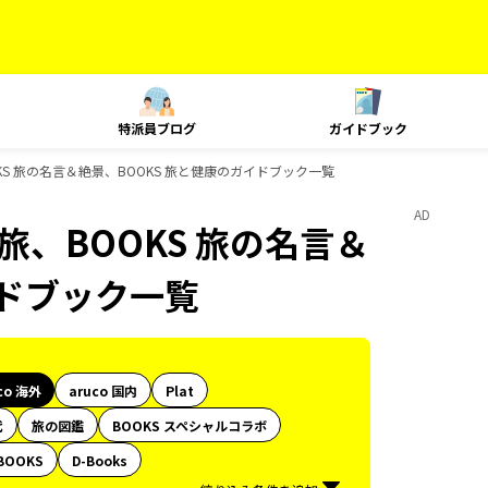
特派員ブログ
ガイドブック
旅、BOOKS 旅の名言＆絶景、BOOKS 旅と健康のガイドブック一覧
AD
e、島旅、BOOKS 旅の名言＆
イドブック一覧
co 海外
aruco 国内
Plat
代
旅の図鑑
BOOKS スペシャルコラボ
BOOKS
D-Books