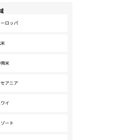
域
ヨーロッパ
北米
中南米
オセアニア
ハワイ
リゾート