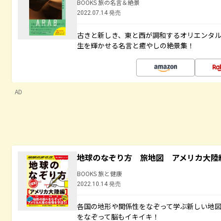
BOOKS 旅の名言＆絶景
2022.07.14 発売
古きと新しき、東と西が調和するオリエンタ
生を輝かせる名言と癒やしの絶景集！
AD
地球のなぞり方 旅地図 アメリカ大陸
BOOKS 旅と健康
2022.10.14 発売
各国の地形や関係性をなぞって学ぶ新しい地
をなぞって脳もイキイキ！