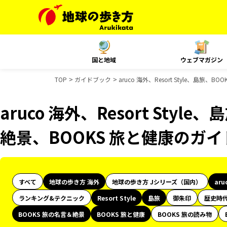
国と地域
ウェブマガジン
TOP
ガイドブック
aruco 海外、Resort Style、島
aruco 海外、Resort Styl
絶景、BOOKS 旅と健康のガ
すべて
地球の歩き方 海外
地球の歩き方 Jシリーズ（国内）
aru
ランキング&テクニック
Resort Style
島旅
御朱印
歴史時
BOOKS 旅の名言＆絶景
BOOKS 旅と健康
BOOKS 旅の読み物