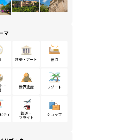
ーマ
食
建築・アート
宿泊
ト・
世界遺産
リゾート
戦
鉄道・
ビティ
ショップ
フライト