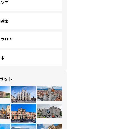
アジア
中近東
アフリカ
日本
ポット