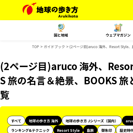
国と地域
ウェブマガジン
TOP
ガイドブック
(2ページ目)aruco 海外、Resort 
(2ページ目)aruco 海外、Reso
S 旅の名言＆絶景、BOOKS
覧
すべて
地球の歩き方 海外
地球の歩き方 Jシリーズ（国内）
aru
ランキング&テクニック
Resort Style
島旅
御朱印
歴史時