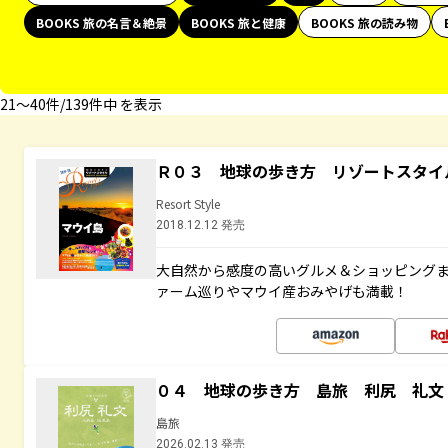
BOOKS 旅の名言＆絶景
BOOKS 旅と健康
BOOKS 旅の読み物
21〜40件/139件中 を表示
Ｒ０３ 地球の歩き方 リゾートスタイ
Resort Style
2018.12.12 発売
大自然から感度の高いグルメ＆ショッピング
ァーム巡りやマウイ産おみやげも満載！
０４ 地球の歩き方 島旅 利尻 礼文
島旅
2026.02.13 発売