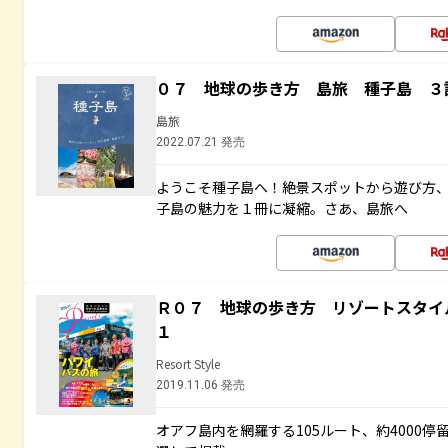
０７ 地球の歩き方 島旅 種子島 ３
島旅
2022.07.21 発売
ようこそ種子島へ！絶景スポットから遊び方
子島の魅力を１冊に凝縮。さあ、島旅へ
Ｒ０７ 地球の歩き方 リゾートスタイ
１
Resort Style
2019.11.06 発売
オアフ島内を網羅する105ルート、約4000