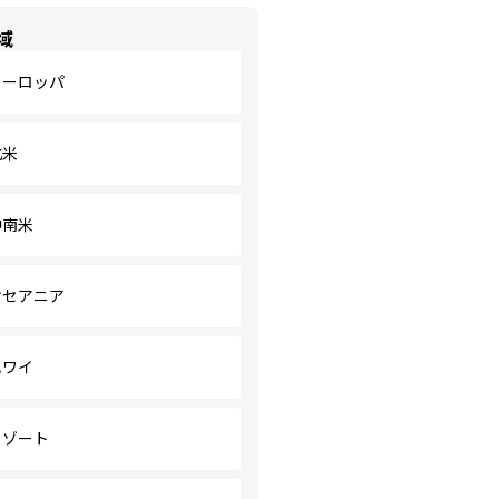
域
ヨーロッパ
北米
中南米
オセアニア
ハワイ
リゾート