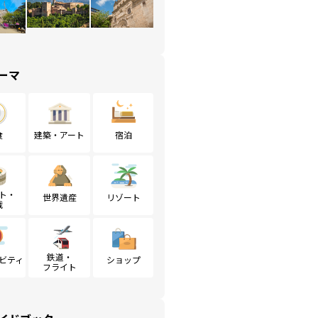
ーマ
食
建築・アート
宿泊
ト・
世界遺産
リゾート
戦
鉄道・
ビティ
ショップ
フライト