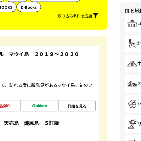
BOOKS
D-Books
国と地
絞り込み条件を追加
ル マウイ島 ２０１９～２０２０
まで、訪れる度に新発見があるマウイ島。旬のフ
詳細を見る
 天売島 焼尻島 ５訂版