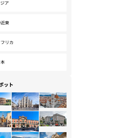
アジア
中近東
アフリカ
日本
ポット