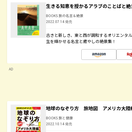
生きる知恵を授かるアラブのことばと絶
BOOKS 旅の名言＆絶景
2022.07.14 発売
古きと新しき、東と西が調和するオリエンタ
生を輝かせる名言と癒やしの絶景集！
AD
地球のなぞり方 旅地図 アメリカ大陸
BOOKS 旅と健康
2022.10.14 発売