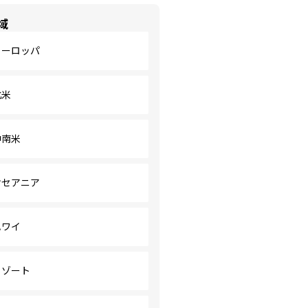
域
ヨーロッパ
北米
中南米
オセアニア
ハワイ
リゾート