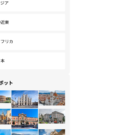
アジア
中近東
アフリカ
日本
ポット