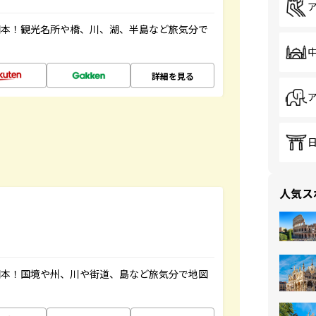
図本！観光名所や橋、川、湖、半島など旅気分で
詳細を見る
人気ス
図本！国境や州、川や街道、島など旅気分で地図