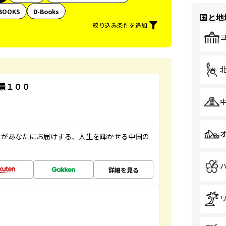
BOOKS
D-Books
国と地
絞り込み条件を追加
景１００
」があなたにお届けする、人生を輝かせる中国の
詳細を見る