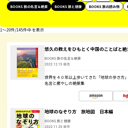
BOOKS 旅の名言＆絶景
BOOKS 旅と健康
BOOKS 旅の読み物
1〜20件/145件中 を表示
悠久の教えをひもとく中国のことばと絶
BOOKS 旅の名言＆絶景
2022.12.15 発売
世界を４０年以上歩いてきた「地球の歩き方
名言と癒やしの絶景集
地球のなぞり方 旅地図 日本編
BOOKS 旅と健康
2022.11.25 発売