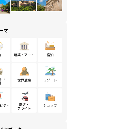
ーマ
食
建築・アート
宿泊
ト・
世界遺産
リゾート
戦
鉄道・
ビティ
ショップ
フライト