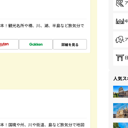
図本！観光名所や橋、川、湖、半島など旅気分で
詳細を見る
人気ス
図本！国境や州、川や街道、島など旅気分で地図