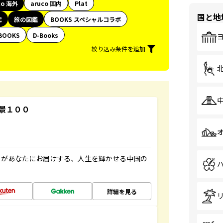
co 海外
aruco 国内
Plat
国と地
代
旅の図鑑
BOOKS スペシャルコラボ
BOOKS
D-Books
絞り込み条件を追加
景１００
」があなたにお届けする、人生を輝かせる中国の
詳細を見る