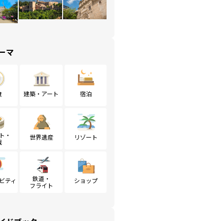
ーマ
食
建築・アート
宿泊
ト・
世界遺産
リゾート
戦
鉄道・
ビティ
ショップ
フライト