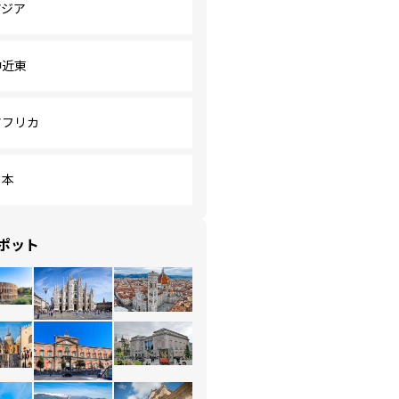
アジア
中近東
アフリカ
日本
ポット