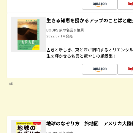
生きる知恵を授かるアラブのことばと絶
BOOKS 旅の名言＆絶景
2022.07.14 発売
古きと新しき、東と西が調和するオリエンタ
生を輝かせる名言と癒やしの絶景集！
AD
地球のなぞり方 旅地図 アメリカ大陸
BOOKS 旅と健康