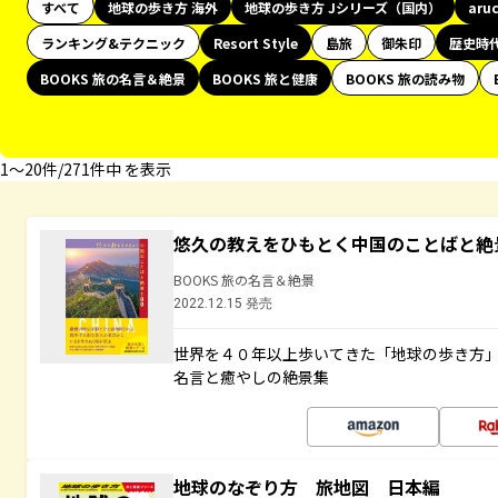
すべて
地球の歩き方 海外
地球の歩き方 Jシリーズ（国内）
aru
ランキング&テクニック
Resort Style
島旅
御朱印
歴史時
BOOKS 旅の名言＆絶景
BOOKS 旅と健康
BOOKS 旅の読み物
1〜20件/271件中 を表示
悠久の教えをひもとく中国のことばと絶
BOOKS 旅の名言＆絶景
2022.12.15 発売
世界を４０年以上歩いてきた「地球の歩き方
名言と癒やしの絶景集
地球のなぞり方 旅地図 日本編