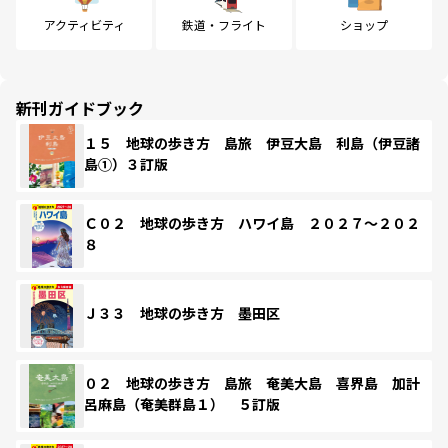
アクティビティ
鉄道・フライト
ショップ
新刊ガイドブック
１５ 地球の歩き方 島旅 伊豆大島 利島（伊豆諸
島①）３訂版
Ｃ０２ 地球の歩き方 ハワイ島 ２０２７～２０２
８
Ｊ３３ 地球の歩き方 墨田区
０２ 地球の歩き方 島旅 奄美大島 喜界島 加計
呂麻島（奄美群島１） ５訂版