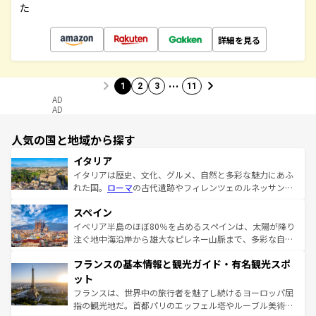
た
詳細を見る
…
1
2
3
11
AD
AD
人気の国と地域から探す
イタリア
イタリアは歴史、文化、グルメ、自然と多彩な魅力にあふ
れた国。
ローマ
の古代遺跡やフィレンツェのルネッサンス
美術、ヴェネツィアの運河など、歴史あるスポットはもち
スペイン
ろん、トスカーナの美しい田園風景やアマルフィ海岸の絶
景など、自然景観も見逃せない。観光の合間には、本場の
イベリア半島のほぼ80％を占めるスペインは、太陽が降り
ピザやパスタなど、絶品のイタリア料理を堪能することも
注ぐ地中海沿岸から雄大なピレネー山脈まで、多彩な自然
できる。朝目覚めてから夜眠るまで、すべての瞬間を楽し
と文化が詰まったヨーロッパ屈指の旅行先だ。多様な地域
フランスの基本情報と観光ガイド・有名観光スポ
ませてくれるイタリアで、忘れられない旅をしてみよう！
文化が根付くこの国では、情熱的なフラメンコ、熱気あふ
なお、新着のイタリア情報は
コンテンツ一覧
を参照してほ
れる闘牛、そして美味しいタパスが生活の一部となってい
ット
しい。
る。首都マドリードの洗練された雰囲気や、バルセロナの
フランスは、世界中の旅行者を魅了し続けるヨーロッパ屈
アートに溢れた街角から、地方では古代ローマ遺跡や中世
指の観光地だ。首都パリのエッフェル塔やルーブル美術館
の城塞都市、穏やかなビーチリゾートまで多彩な表情を見