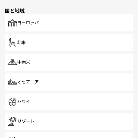
園や自然保護区など、自然が調和した近代的な景観と文化
の多様性あふれるカラフルな町は、どこを歩いても新しい
国と地域
発見がある。さらに、治安のよさや充実した公共交通機関
も、旅行者にとっては魅力的なポイント。グルメも豊富
で、ホーカーズは地元の風情を楽しめる外せないスポット
ヨーロッパ
だ。訪れる人を飽きさせないシンガポールで、多様な魅力
を体感しよう。 なお、新着のシンガポール情報は
コンテン
ツ一覧
を参照してほしい。
北米
中南米
オセアニア
ハワイ
リゾート