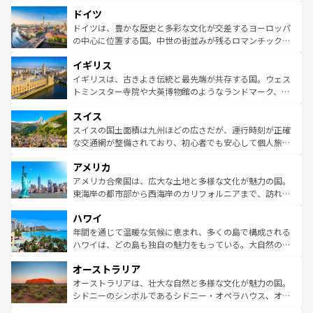
といった象徴的なスポットから、田舎町の古風な美しさま
せる。地方によって風土や気候が異なるスペインはその個
ドイツ
で、幅広い魅力が詰まっている。華麗な宮殿、歴史的な大
性で訪れる人を魅了する。 なお、新着のスペイン情報は
コ
聖堂、美しいビーチ、そして豊かな自然が、訪れる者を心
ドイツは、豊かな歴史と多彩な文化が交差するヨーロッパ
ンテンツ一覧
を参照してほしい。
から魅了する。また、フランスは美食の国としても知ら
の中心に位置する国。中世の街並みが残るロマンチック街
れ、フランス料理はユネスコ無形文化遺産にも登録されて
道から、未来を先取りするようなモダンな都市まで多様な
イギリス
いる。シャンパンの発祥地であるランス、プロヴァンスの
顔を持つこの国は、どこを歩いても飽きることがない。ベ
香り高いラベンダー畑など、多彩な楽しみ方が可能だ。さ
ルリンの文化的活気、バイエルン州のアルプスの絶景、そ
イギリスは、古きよき伝統と最先端が共存する国。ウェス
らに、パリ以外の地域にも魅力が溢れており、どの街角に
してライン川沿いのワイン畑といった風景は必見。ビール
トミンスター寺院や大英博物館のようなランドマーク、歴
も豊かな歴史と文化が息づいている。パリ以外の個性あふ
とソーセージを味わいながら地元の人と過ごす楽しい時間
史ある大学都市、美しい丘陵地帯や牧歌的な風景など、エ
れる地方に足を運ぶとそれぞれで全く異なる文化を体験で
スイス
は、お酒好きな人にはぜひ体験してほしい。 なお、新着の
リアごとに異なる魅力がある。また、優雅なアフタヌーン
きるだろう。 なお、新着のフランス情報は
コンテンツ一覧
ドイツ情報は
コンテンツ一覧
を参照してほしい。
ティー、ビール好きにはたまらない英国パブ、サッカー観
スイスの国土面積は九州ほどの広さだが、運行時刻が正確
を参照してほしい。
戦など、本場だからこそできる体験も豊富。イギリスを旅
な交通網が整備されており、初心者でも安心して個人旅行
して楽しみつくそう。 なお、新着のイギリス情報は
コンテ
を楽しめる。日本同様に時刻表どおりの旅が可能だ。中世
アメリカ
ンツ一覧
を参照してほしい。
の建物がそのまま残る町や、スイスならではのユニークな
博物館もあり、アルプス観光だけでなく町歩きも満喫する
アメリカ合衆国は、広大な土地と多様な文化が魅力の国。
ことができる。国民の所得が高いため物価も高いが、旅行
東海岸の都市部から西海岸のカリフォルニアまで、訪れる
者向けの交通パス提供のサービスもあり、うまく活用すれ
場所ごとに異なる風景と体験が待っている。ニューヨーク
ハワイ
ば市内交通費無料で観光を楽しむこともできる。 なお、新
のような巨大都市は、観光、ショッピング、エンターテイ
着のスイス情報は
コンテンツ一覧
を参照してほしい。
ンメントが詰まった刺激的なスポットだ。一方、アメリカ
年間を通じて温暖な気候に恵まれ、多くの島で構成される
西部には大自然が広がり、グランドキャニオンやイエロー
ハワイは、どの島も独自の魅力をもっている。大自然の神
ストーン国立公園といった絶景が堪能できる。さらに、南
秘を感じたいなら、火山が生み出した壮大な景観を誇るハ
オーストラリア
部のニューオーリンズでは、音楽と美食が融合した独特の
ワイ島は見逃せない。また、定番の観光地といえばオアフ
文化が魅力。旅行者はアメリカの各地域で異なる魅力を楽
島だが、静かな自然を求めるならマウイ島やカウアイ島が
オーストラリアは、壮大な自然と多様な文化が魅力の国。
しみながら、その多様性と豊かな歴史を感じることができ
おすすめ。エメラルドグリーンに輝く海をはじめ、豊かな
シドニーのシンボルであるシドニー・オペラハウス、オー
るだろう。車でのロードトリップや列車の旅も、アメリカ
文化や歴史が息づいている。「アロハスピリット」と呼ば
ストラリア東海岸北部に広がる大サンゴ礁地帯グレートバ