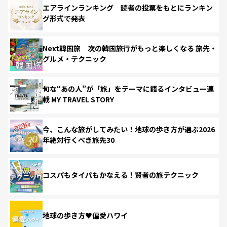
エアラインランキング 読者の投票をもとにランキン
グ形式で発表
Next韓国旅 次の韓国旅行がもっと楽しくなる 旅先・
グルメ・テクニック
旬な“あの人”が「旅」をテーマに語るインタビュー連
載 MY TRAVEL STORY
今、こんな旅がしてみたい！地球の歩き方が選ぶ2026
年絶対行くべき旅先30
コスパもタイパもかなえる！賢者の旅テクニック
地球の歩き方♥偏愛ハワイ