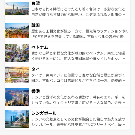
ならではの贅沢な旅のスタイルだ。 なお、新着のアメリカ
台湾
れるおもてなしの心で訪れる人々を迎えてくれるハワイの
リアリーフや大陸中央部にそびえるウルル（エアーズロッ
情報は
コンテンツ一覧
を参照してほしい。
人々、おいしいローカルフードやハワイアンミュージッ
ク）、タスマニアの美しい原生林やケアンズの熱帯雨林な
日本から約４時間ほどでたどり着く台湾は、多彩な文化と
ク、伝統的なフラダンスなど、すべてがハワイの魅力を彩
ど、見どころがたくさん。また、カフェやワイン、オージ
自然が織りなす魅力的な観光地。活気あふれる大都市の台
っている。訪れるたびに新しい発見と感動が待っているハ
ービーフなどの食文化も豊かで、美味しいものであふれて
北やノスタルジックな町並みが人気な九份（ジォウフェ
ワイを、存分に味わってほしい。 なお、新着のハワイ情報
韓国
いる。アクティビティも充実しており、サーフィンやダイ
ン）、静ひつな山岳地帯である台湾東部など、都市の喧騒
は
コンテンツ一覧
を参照してほしい。
ビング、ハイキングなど、アウトドア好きにはたまらな
と山間の静けさが共存しており、訪れる人に新しい発見と
歴史ある王朝文化が残る一方で、最先端のファッションやK
い。オーストラリアの多彩な魅力を存分に味わいつくそ
驚きをもたらしてくれる。また、奥深い台湾の食文化も魅
-POPで世界を席巻している韓国。首都ソウルの宮殿や伝統
う。 なお、新着のオーストラリア情報は
コンテンツ一覧
を
力で、夜市などの屋台グルメから高級料理、ヘルシーで美
家屋が並ぶエリアでは韓国の歴史と文化に浸ることがで
参照してほしい。
ベトナム
容にもいいと評判のスイーツなど、バラエティ豊かな料理
き、地方に足を延ばせば四季折々の自然美を楽しむことが
が味わえる。 なお、新着の台湾情報は
コンテンツ一覧
を参
できる。そして、キムチや焼肉、絶品のストリートフード
豊かな自然と多様な文化が魅力的なベトナム。南北に細長
照してほしい。
まで、さまざまな韓国料理が待っている。夜には、韓国な
く伸びる国土には、広大な田園風景や青々とした山々、世
らではのナイトライフも堪能できる。あたたかいホスピタ
界遺産に登録された壮大な自然景観が点在し、都市部では
タイ
リティに包まれながら、韓国の多彩な魅力を心ゆくまで味
急速な発展と共に伝統が息づく。ハノイの古い町並みやホ
わってみてほしい。 なお、新着の韓国情報は
コンテンツ一
ーチミン市のフランス統治時代の建物も、独特の雰囲気を
タイは、東南アジアに位置する豊かな自然と歴史が息づく
覧
を参照してほしい。
醸し出している。また、バラエティの豊かさとおいしさで
国だ。首都バンコクは高層ビルが立ち並ぶ一方、伝統的な
世界中の食通を魅了してやまないベトナム料理も魅力のひ
寺院や市場がいたるところに点在し、古きよき文化と現代
香港
とつ。フォーやバインミー、ベトナムコーヒーなどは、ぜ
の活気が交差している。北部ではチェンマイなどの山岳地
ひ現地で味わいたい。どの地域を訪れてもあたたかい人々
帯で自然と触れ合い、南部ではプーケットやクラビの美し
アジアと西洋の文化が交わる香港は、特有のエネルギーを
が旅行者を迎えてくれるので、きっと忘れられない旅にな
いビーチでリゾート気分を楽しむことができる。タイ料理
もっている。ヴィクトリア湾に広がる壮大な景色、近未来
るはずだ。 なお、新着のベトナム情報は
コンテンツ一覧
を
は世界的に有名で、屋台から高級レストランまで味覚を刺
的なアートスポット、そして歴史と現代が融合した町並
参照してほしい。
シンガポール
激する。気候は一年中温暖で、どの季節にも異なる楽しみ
み、どこを訪れても感動するはず。観光スポットが密集し
が待っている。親しみやすいタイの人々、仏教を中心とし
ており、効率よく見どころを回れるのも魅力。息をのむよ
アジアの交差点として多文化が融合した独自の魅力を放つ
た文化、そして多様な観光資源が、訪れる旅人を魅了し続
うな絶景から文化的な体験まで、香港を存分に楽しみ尽く
シンガポール。未来的な建築物が並ぶマリーナベイ、歴史
ける。 なお、新着のタイ情報は
コンテンツ一覧
を参照して
そう。 なお、新着の香港情報は
コンテンツ一覧
を参照して
と伝統を感じられるエスニックタウン、多数の緑豊かな公
ほしい。
ほしい。