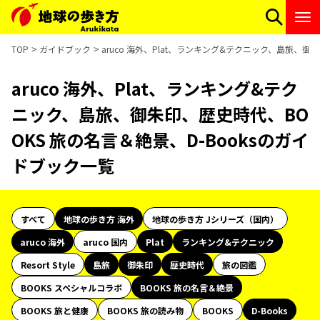
TOP
ガイドブック
aruco 海外、Plat、ランキング&テクニック、島旅、御
aruco 海外、Plat、ランキング&テク
ニック、島旅、御朱印、歴史時代、BO
OKS 旅の名言＆絶景、D-Booksのガイ
ドブック一覧
すべて
地球の歩き方 海外
地球の歩き方 Jシリーズ（国内）
aruco 海外
aruco 国内
Plat
ランキング&テクニック
Resort Style
島旅
御朱印
歴史時代
旅の図鑑
BOOKS スペシャルコラボ
BOOKS 旅の名言＆絶景
BOOKS 旅と健康
BOOKS 旅の読み物
BOOKS
D-Books