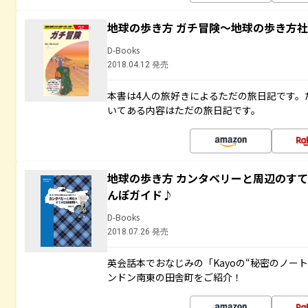
地球の歩き方 ガチ冒険～地球の歩き方
D-Books
2018.04.12 発売
本書は4人の旅好きによるただの旅日記です。
いてある内容はただの旅日記です。
地球の歩き方 カンタベリーと周辺のす
んぽガイド♪
D-Books
2018.07.26 発売
英会話本でおなじみの「Kayoの“秘密のノー
ンドン南東の田舎町をご紹介！