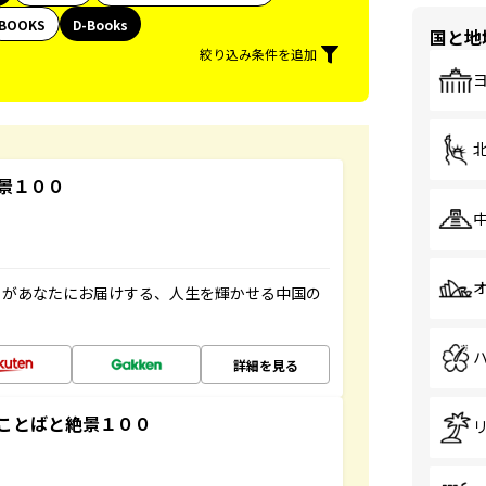
BOOKS
D-Books
国と地
絞り込み条件を追加
景１００
」があなたにお届けする、人生を輝かせる中国の
詳細を見る
ことばと絶景１００