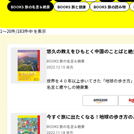
BOOKS 旅の名言＆絶景
BOOKS 旅と健康
BOOKS 旅の読み物
1〜20件/183件中 を表示
悠久の教えをひもとく中国のことばと絶
BOOKS 旅の名言＆絶景
2022.12.15 発売
世界を４０年以上歩いてきた「地球の歩き方
名言と癒やしの絶景集
今すぐ旅に出たくなる！地球の歩き方の
BOOKS 旅の名言＆絶景
2022.11.18 発売