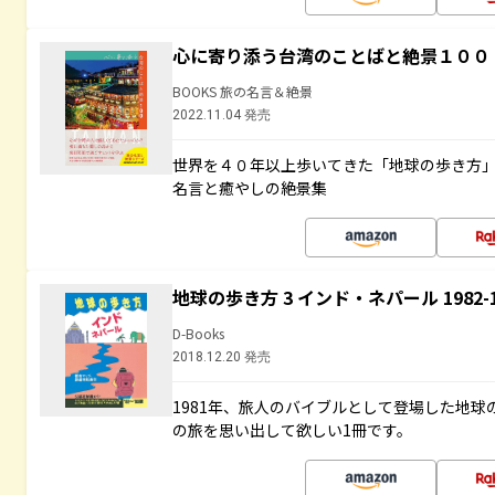
心に寄り添う台湾のことばと絶景１００
BOOKS 旅の名言＆絶景
2022.11.04 発売
世界を４０年以上歩いてきた「地球の歩き方
名言と癒やしの絶景集
地球の歩き方 3 インド・ネパール 1982
D-Books
2018.12.20 発売
1981年、旅人のバイブルとして登場した地
の旅を思い出して欲しい1冊です。