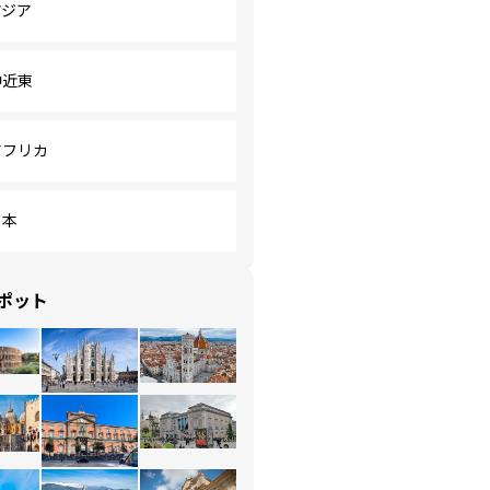
アジア
中近東
アフリカ
日本
ポット