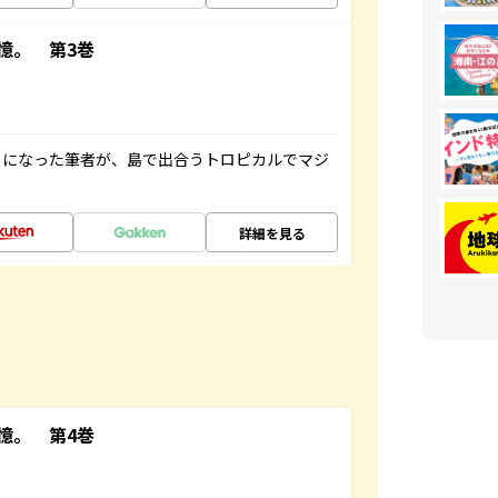
憶。 第3巻
とになった筆者が、島で出合うトロピカルでマジ
詳細を見る
憶。 第4巻