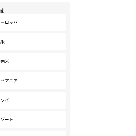
域
ヨーロッパ
北米
中南米
オセアニア
ハワイ
リゾート