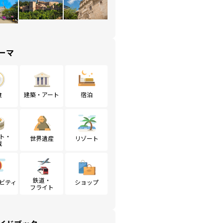
ーマ
食
建築・アート
宿泊
ト・
世界遺産
リゾート
戦
鉄道・
ビティ
ショップ
フライト