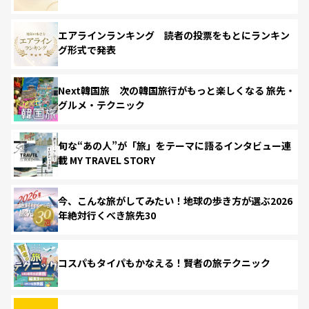
エアラインランキング 読者の投票をもとにランキン
グ形式で発表
Next韓国旅 次の韓国旅行がもっと楽しくなる 旅先・
グルメ・テクニック
旬な“あの人”が「旅」をテーマに語るインタビュー連
載 MY TRAVEL STORY
今、こんな旅がしてみたい！地球の歩き方が選ぶ2026
年絶対行くべき旅先30
コスパもタイパもかなえる！賢者の旅テクニック