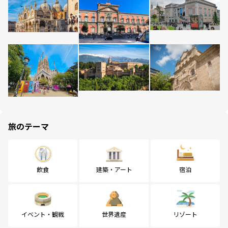
旅のテーマ
飲食
建築・アート
宿泊
イベント・観戦
世界遺産
リゾート