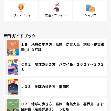
アクティビティ
鉄道・フライト
ショップ
新刊ガイドブック
１５ 地球の歩き方 島旅 伊豆大島 利島（伊豆諸
島①）３訂版
Ｃ０２ 地球の歩き方 ハワイ島 ２０２７～２０２
８
Ｊ３３ 地球の歩き方 墨田区
０２ 地球の歩き方 島旅 奄美大島 喜界島 加計
呂麻島（奄美群島１） ５訂版