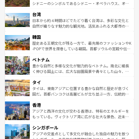
しみながら、その多様性と豊かな歴史を感じることができ
おすすめ。エメラルドグリーンに輝く海をはじめ、豊かな
シドニーのシンボルであるシドニー・オペラハウス、オー
るだろう。車でのロードトリップや列車の旅も、アメリカ
文化や歴史が息づいている。「アロハスピリット」と呼ば
ストラリア東海岸北部に広がる大サンゴ礁地帯グレートバ
ならではの贅沢な旅のスタイルだ。 なお、新着のアメリカ
台湾
れるおもてなしの心で訪れる人々を迎えてくれるハワイの
リアリーフや大陸中央部にそびえるウルル（エアーズロッ
情報は
コンテンツ一覧
を参照してほしい。
人々、おいしいローカルフードやハワイアンミュージッ
ク）、タスマニアの美しい原生林やケアンズの熱帯雨林な
日本から約４時間ほどでたどり着く台湾は、多彩な文化と
ク、伝統的なフラダンスなど、すべてがハワイの魅力を彩
ど、見どころがたくさん。また、カフェやワイン、オージ
自然が織りなす魅力的な観光地。活気あふれる大都市の台
っている。訪れるたびに新しい発見と感動が待っているハ
ービーフなどの食文化も豊かで、美味しいものであふれて
北やノスタルジックな町並みが人気な九份（ジォウフェ
ワイを、存分に味わってほしい。 なお、新着のハワイ情報
韓国
いる。アクティビティも充実しており、サーフィンやダイ
ン）、静ひつな山岳地帯である台湾東部など、都市の喧騒
は
コンテンツ一覧
を参照してほしい。
ビング、ハイキングなど、アウトドア好きにはたまらな
と山間の静けさが共存しており、訪れる人に新しい発見と
歴史ある王朝文化が残る一方で、最先端のファッションやK
い。オーストラリアの多彩な魅力を存分に味わいつくそ
驚きをもたらしてくれる。また、奥深い台湾の食文化も魅
-POPで世界を席巻している韓国。首都ソウルの宮殿や伝統
う。 なお、新着のオーストラリア情報は
コンテンツ一覧
を
力で、夜市などの屋台グルメから高級料理、ヘルシーで美
家屋が並ぶエリアでは韓国の歴史と文化に浸ることがで
参照してほしい。
ベトナム
容にもいいと評判のスイーツなど、バラエティ豊かな料理
き、地方に足を延ばせば四季折々の自然美を楽しむことが
が味わえる。 なお、新着の台湾情報は
コンテンツ一覧
を参
できる。そして、キムチや焼肉、絶品のストリートフード
豊かな自然と多様な文化が魅力的なベトナム。南北に細長
照してほしい。
まで、さまざまな韓国料理が待っている。夜には、韓国な
く伸びる国土には、広大な田園風景や青々とした山々、世
らではのナイトライフも堪能できる。あたたかいホスピタ
界遺産に登録された壮大な自然景観が点在し、都市部では
タイ
リティに包まれながら、韓国の多彩な魅力を心ゆくまで味
急速な発展と共に伝統が息づく。ハノイの古い町並みやホ
わってみてほしい。 なお、新着の韓国情報は
コンテンツ一
ーチミン市のフランス統治時代の建物も、独特の雰囲気を
タイは、東南アジアに位置する豊かな自然と歴史が息づく
覧
を参照してほしい。
醸し出している。また、バラエティの豊かさとおいしさで
国だ。首都バンコクは高層ビルが立ち並ぶ一方、伝統的な
世界中の食通を魅了してやまないベトナム料理も魅力のひ
寺院や市場がいたるところに点在し、古きよき文化と現代
香港
とつ。フォーやバインミー、ベトナムコーヒーなどは、ぜ
の活気が交差している。北部ではチェンマイなどの山岳地
ひ現地で味わいたい。どの地域を訪れてもあたたかい人々
帯で自然と触れ合い、南部ではプーケットやクラビの美し
アジアと西洋の文化が交わる香港は、特有のエネルギーを
が旅行者を迎えてくれるので、きっと忘れられない旅にな
いビーチでリゾート気分を楽しむことができる。タイ料理
もっている。ヴィクトリア湾に広がる壮大な景色、近未来
るはずだ。 なお、新着のベトナム情報は
コンテンツ一覧
を
は世界的に有名で、屋台から高級レストランまで味覚を刺
的なアートスポット、そして歴史と現代が融合した町並
参照してほしい。
シンガポール
激する。気候は一年中温暖で、どの季節にも異なる楽しみ
み、どこを訪れても感動するはず。観光スポットが密集し
が待っている。親しみやすいタイの人々、仏教を中心とし
ており、効率よく見どころを回れるのも魅力。息をのむよ
アジアの交差点として多文化が融合した独自の魅力を放つ
た文化、そして多様な観光資源が、訪れる旅人を魅了し続
うな絶景から文化的な体験まで、香港を存分に楽しみ尽く