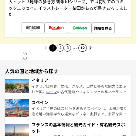
大ヒット「地球の歩き方 御朱印シリーズ」では初めてのコミ
ックエッセイ。イラストレーター柴田かおるが書きおろしまし
た
詳細を見る
…
1
2
3
12
AD
AD
人気の国と地域から探す
イタリア
イタリアは歴史、文化、グルメ、自然と多彩な魅力にあふ
れた国。
ローマ
の古代遺跡やフィレンツェのルネッサンス
美術、ヴェネツィアの運河など、歴史あるスポットはもち
スペイン
ろん、トスカーナの美しい田園風景やアマルフィ海岸の絶
景など、自然景観も見逃せない。観光の合間には、本場の
イベリア半島のほぼ80％を占めるスペインは、太陽が降り
ピザやパスタなど、絶品のイタリア料理を堪能することも
注ぐ地中海沿岸から雄大なピレネー山脈まで、多彩な自然
できる。朝目覚めてから夜眠るまで、すべての瞬間を楽し
と文化が詰まったヨーロッパ屈指の旅行先だ。多様な地域
フランスの基本情報と観光ガイド・有名観光スポ
ませてくれるイタリアで、忘れられない旅をしてみよう！
文化が根付くこの国では、情熱的なフラメンコ、熱気あふ
なお、新着のイタリア情報は
コンテンツ一覧
を参照してほ
れる闘牛、そして美味しいタパスが生活の一部となってい
ット
しい。
る。首都マドリードの洗練された雰囲気や、バルセロナの