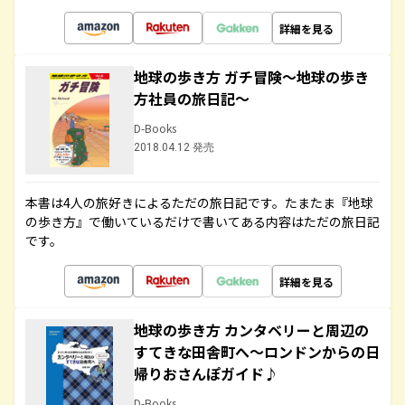
詳細を見る
地球の歩き方 ガチ冒険～地球の歩き
方社員の旅日記～
D-Books
2018.04.12 発売
本書は4人の旅好きによるただの旅日記です。たまたま『地球
の歩き方』で働いているだけで書いてある内容はただの旅日記
です。
詳細を見る
地球の歩き方 カンタベリーと周辺の
すてきな田舎町へ～ロンドンからの日
帰りおさんぽガイド♪
D-Books