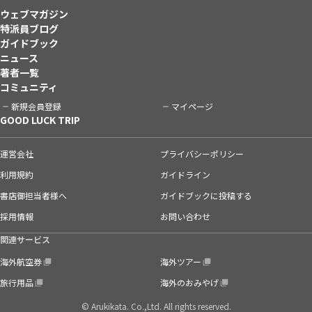
ウェブマガジン
特派員ブログ
ガイドブック
ニュース
著者一覧
コミュニティ
新規会員登録
マイページ
GOOD LUCK TRIP
運営会社
プライバシーポリシー
利用規約
ガイドライン
書店御担当者様へ
ガイドブックに投稿する
採用情報
お問い合わせ
関連サービス
海外航空券
海外ツアー
旅行用品
海外のおみやげ
© Arukikata. Co.,Ltd. All rights reserved.