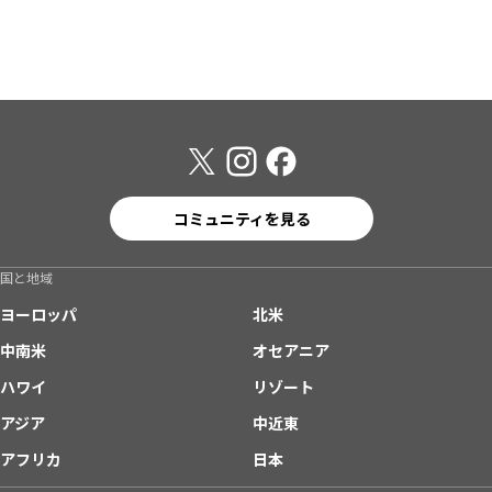
コミュニティを見る
国と地域
ヨーロッパ
北米
中南米
オセアニア
ハワイ
リゾート
アジア
中近東
アフリカ
日本