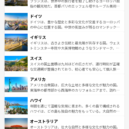
フランスは、世界中の旅行者を魅了し続けるヨーロッパ屈
アートに溢れた街角から、地方では古代ローマ遺跡や中世
指の観光地だ。首都パリのエッフェル塔やルーブル美術館
の城塞都市、穏やかなビーチリゾートまで多彩な表情を見
といった象徴的なスポットから、田舎町の古風な美しさま
せる。地方によって風土や気候が異なるスペインはその個
ドイツ
で、幅広い魅力が詰まっている。華麗な宮殿、歴史的な大
性で訪れる人を魅了する。 なお、新着のスペイン情報は
コ
聖堂、美しいビーチ、そして豊かな自然が、訪れる者を心
ドイツは、豊かな歴史と多彩な文化が交差するヨーロッパ
ンテンツ一覧
を参照してほしい。
から魅了する。また、フランスは美食の国としても知ら
の中心に位置する国。中世の街並みが残るロマンチック街
れ、フランス料理はユネスコ無形文化遺産にも登録されて
道から、未来を先取りするようなモダンな都市まで多様な
イギリス
いる。シャンパンの発祥地であるランス、プロヴァンスの
顔を持つこの国は、どこを歩いても飽きることがない。ベ
香り高いラベンダー畑など、多彩な楽しみ方が可能だ。さ
ルリンの文化的活気、バイエルン州のアルプスの絶景、そ
イギリスは、古きよき伝統と最先端が共存する国。ウェス
らに、パリ以外の地域にも魅力が溢れており、どの街角に
してライン川沿いのワイン畑といった風景は必見。ビール
トミンスター寺院や大英博物館のようなランドマーク、歴
も豊かな歴史と文化が息づいている。パリ以外の個性あふ
とソーセージを味わいながら地元の人と過ごす楽しい時間
史ある大学都市、美しい丘陵地帯や牧歌的な風景など、エ
れる地方に足を運ぶとそれぞれで全く異なる文化を体験で
スイス
は、お酒好きな人にはぜひ体験してほしい。 なお、新着の
リアごとに異なる魅力がある。また、優雅なアフタヌーン
きるだろう。 なお、新着のフランス情報は
コンテンツ一覧
ドイツ情報は
コンテンツ一覧
を参照してほしい。
ティー、ビール好きにはたまらない英国パブ、サッカー観
スイスの国土面積は九州ほどの広さだが、運行時刻が正確
を参照してほしい。
戦など、本場だからこそできる体験も豊富。イギリスを旅
な交通網が整備されており、初心者でも安心して個人旅行
して楽しみつくそう。 なお、新着のイギリス情報は
コンテ
を楽しめる。日本同様に時刻表どおりの旅が可能だ。中世
アメリカ
ンツ一覧
を参照してほしい。
の建物がそのまま残る町や、スイスならではのユニークな
博物館もあり、アルプス観光だけでなく町歩きも満喫する
アメリカ合衆国は、広大な土地と多様な文化が魅力の国。
ことができる。国民の所得が高いため物価も高いが、旅行
東海岸の都市部から西海岸のカリフォルニアまで、訪れる
者向けの交通パス提供のサービスもあり、うまく活用すれ
場所ごとに異なる風景と体験が待っている。ニューヨーク
ハワイ
ば市内交通費無料で観光を楽しむこともできる。 なお、新
のような巨大都市は、観光、ショッピング、エンターテイ
着のスイス情報は
コンテンツ一覧
を参照してほしい。
ンメントが詰まった刺激的なスポットだ。一方、アメリカ
年間を通じて温暖な気候に恵まれ、多くの島で構成される
西部には大自然が広がり、グランドキャニオンやイエロー
ハワイは、どの島も独自の魅力をもっている。大自然の神
ストーン国立公園といった絶景が堪能できる。さらに、南
秘を感じたいなら、火山が生み出した壮大な景観を誇るハ
オーストラリア
部のニューオーリンズでは、音楽と美食が融合した独特の
ワイ島は見逃せない。また、定番の観光地といえばオアフ
文化が魅力。旅行者はアメリカの各地域で異なる魅力を楽
島だが、静かな自然を求めるならマウイ島やカウアイ島が
オーストラリアは、壮大な自然と多様な文化が魅力の国。