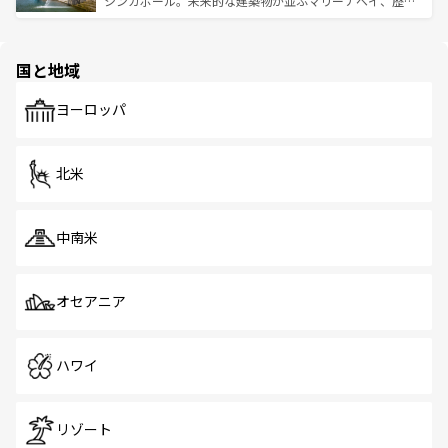
シンガポール。未来的な建築物が並ぶマリーナベイ、歴史
ける。 なお、新着のタイ情報は
コンテンツ一覧
を参照して
そう。 なお、新着の香港情報は
コンテンツ一覧
を参照して
と伝統を感じられるエスニックタウン、多数の緑豊かな公
ほしい。
ほしい。
園や自然保護区など、自然が調和した近代的な景観と文化
の多様性あふれるカラフルな町は、どこを歩いても新しい
国と地域
発見がある。さらに、治安のよさや充実した公共交通機関
も、旅行者にとっては魅力的なポイント。グルメも豊富
で、ホーカーズは地元の風情を楽しめる外せないスポット
ヨーロッパ
だ。訪れる人を飽きさせないシンガポールで、多様な魅力
を体感しよう。 なお、新着のシンガポール情報は
コンテン
ツ一覧
を参照してほしい。
北米
中南米
オセアニア
ハワイ
リゾート