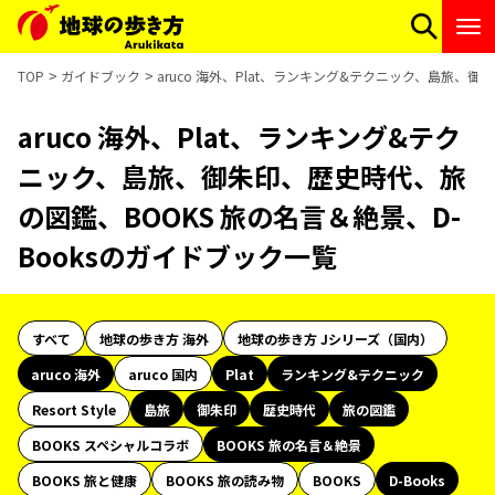
TOP
ガイドブック
aruco 海外、Plat、ランキング&テクニック、島旅、御
aruco 海外、Plat、ランキング&テク
ニック、島旅、御朱印、歴史時代、旅
の図鑑、BOOKS 旅の名言＆絶景、D-
Booksのガイドブック一覧
すべて
地球の歩き方 海外
地球の歩き方 Jシリーズ（国内）
aruco 海外
aruco 国内
Plat
ランキング&テクニック
Resort Style
島旅
御朱印
歴史時代
旅の図鑑
BOOKS スペシャルコラボ
BOOKS 旅の名言＆絶景
BOOKS 旅と健康
BOOKS 旅の読み物
BOOKS
D-Books