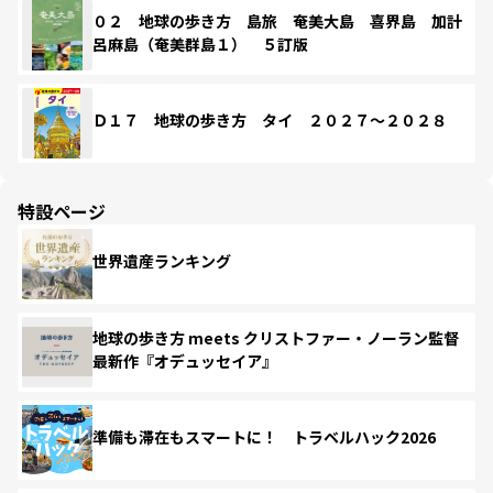
０２ 地球の歩き方 島旅 奄美大島 喜界島 加計
呂麻島（奄美群島１） ５訂版
Ｄ１７ 地球の歩き方 タイ ２０２７～２０２８
特設ページ
世界遺産ランキング
地球の歩き方 meets クリストファー・ノーラン監督
最新作『オデュッセイア』
準備も滞在もスマートに！ トラベルハック2026