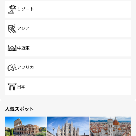
リゾート
アジア
中近東
アフリカ
日本
人気スポット