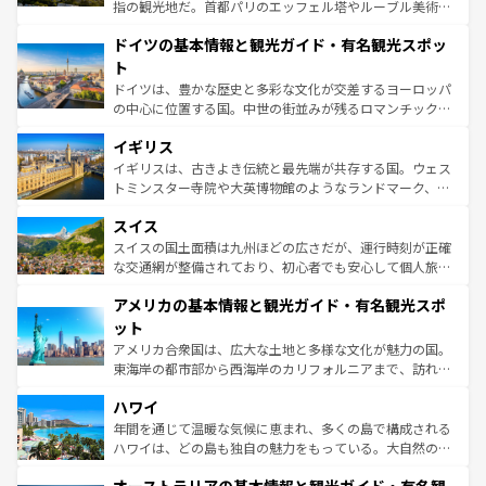
アートに溢れた街角から、地方では古代ローマ遺跡や中世
指の観光地だ。首都パリのエッフェル塔やルーブル美術館
の城塞都市、穏やかなビーチリゾートまで多彩な表情を見
といった象徴的なスポットから、田舎町の古風な美しさま
せる。地方によって風土や気候が異なるスペインはその個
ドイツの基本情報と観光ガイド・有名観光スポッ
で、幅広い魅力が詰まっている。華麗な宮殿、歴史的な大
性で訪れる人を魅了する。 なお、新着のスペイン情報は
コ
聖堂、美しいビーチ、そして豊かな自然が、訪れる者を心
ト
ンテンツ一覧
を参照してほしい。
から魅了する。また、フランスは美食の国としても知ら
ドイツは、豊かな歴史と多彩な文化が交差するヨーロッパ
れ、フランス料理はユネスコ無形文化遺産にも登録されて
の中心に位置する国。中世の街並みが残るロマンチック街
いる。シャンパンの発祥地であるランス、プロヴァンスの
道から、未来を先取りするようなモダンな都市まで多様な
香り高いラベンダー畑など、多彩な楽しみ方が可能だ。さ
イギリス
顔を持つこの国は、どこを歩いても飽きることがない。ベ
らに、パリ以外の地域にも魅力が溢れており、どの街角に
ルリンの文化的活気、バイエルン州のアルプスの絶景、そ
イギリスは、古きよき伝統と最先端が共存する国。ウェス
も豊かな歴史と文化が息づいている。パリ以外の個性あふ
してライン川沿いのワイン畑といった風景は必見。ビール
トミンスター寺院や大英博物館のようなランドマーク、歴
れる地方に足を運ぶとそれぞれで全く異なる文化を体験で
とソーセージを味わいながら地元の人と過ごす楽しい時間
史ある大学都市、美しい丘陵地帯や牧歌的な風景など、エ
きるだろう。 なお、新着のフランス情報は
コンテンツ一覧
スイス
は、お酒好きな人にはぜひ体験してほしい。 なお、新着の
リアごとに異なる魅力がある。また、優雅なアフタヌーン
を参照してほしい。
ドイツ情報は
コンテンツ一覧
を参照してほしい。
ティー、ビール好きにはたまらない英国パブ、サッカー観
スイスの国土面積は九州ほどの広さだが、運行時刻が正確
戦など、本場だからこそできる体験も豊富。イギリスを旅
な交通網が整備されており、初心者でも安心して個人旅行
して楽しみつくそう。 なお、新着のイギリス情報は
コンテ
を楽しめる。日本同様に時刻表どおりの旅が可能だ。中世
アメリカの基本情報と観光ガイド・有名観光スポ
ンツ一覧
を参照してほしい。
の建物がそのまま残る町や、スイスならではのユニークな
博物館もあり、アルプス観光だけでなく町歩きも満喫する
ット
ことができる。国民の所得が高いため物価も高いが、旅行
アメリカ合衆国は、広大な土地と多様な文化が魅力の国。
者向けの交通パス提供のサービスもあり、うまく活用すれ
東海岸の都市部から西海岸のカリフォルニアまで、訪れる
ば市内交通費無料で観光を楽しむこともできる。 なお、新
場所ごとに異なる風景と体験が待っている。ニューヨーク
着のスイス情報は
コンテンツ一覧
を参照してほしい。
ハワイ
のような巨大都市は、観光、ショッピング、エンターテイ
ンメントが詰まった刺激的なスポットだ。一方、アメリカ
年間を通じて温暖な気候に恵まれ、多くの島で構成される
西部には大自然が広がり、グランドキャニオンやイエロー
ハワイは、どの島も独自の魅力をもっている。大自然の神
ストーン国立公園といった絶景が堪能できる。さらに、南
秘を感じたいなら、火山が生み出した壮大な景観を誇るハ
部のニューオーリンズでは、音楽と美食が融合した独特の