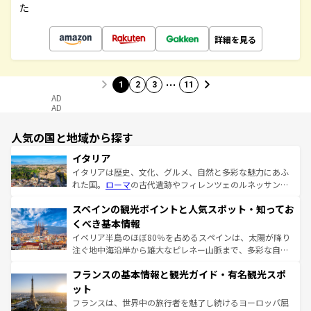
た
詳細を見る
…
1
2
3
11
AD
AD
人気の国と地域から探す
イタリア
イタリアは歴史、文化、グルメ、自然と多彩な魅力にあふ
れた国。
ローマ
の古代遺跡やフィレンツェのルネッサンス
美術、ヴェネツィアの運河など、歴史あるスポットはもち
スペインの観光ポイントと人気スポット・知ってお
ろん、トスカーナの美しい田園風景やアマルフィ海岸の絶
景など、自然景観も見逃せない。観光の合間には、本場の
くべき基本情報
ピザやパスタなど、絶品のイタリア料理を堪能することも
イベリア半島のほぼ80％を占めるスペインは、太陽が降り
できる。朝目覚めてから夜眠るまで、すべての瞬間を楽し
注ぐ地中海沿岸から雄大なピレネー山脈まで、多彩な自然
ませてくれるイタリアで、忘れられない旅をしてみよう！
と文化が詰まったヨーロッパ屈指の旅行先だ。多様な地域
なお、新着のイタリア情報は
コンテンツ一覧
を参照してほ
フランスの基本情報と観光ガイド・有名観光スポ
文化が根付くこの国では、情熱的なフラメンコ、熱気あふ
しい。
れる闘牛、そして美味しいタパスが生活の一部となってい
ット
る。首都マドリードの洗練された雰囲気や、バルセロナの
フランスは、世界中の旅行者を魅了し続けるヨーロッパ屈