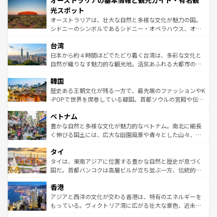
オーストラリアの基本情報と観光ガイド・有名観
ワイ島は見逃せない。また、定番の観光地といえばオアフ
文化が魅力。旅行者はアメリカの各地域で異なる魅力を楽
島だが、静かな自然を求めるならマウイ島やカウアイ島が
光スポット
しみながら、その多様性と豊かな歴史を感じることができ
おすすめ。エメラルドグリーンに輝く海をはじめ、豊かな
オーストラリアは、壮大な自然と多様な文化が魅力の国。
るだろう。車でのロードトリップや列車の旅も、アメリカ
文化や歴史が息づいている。「アロハスピリット」と呼ば
シドニーのシンボルであるシドニー・オペラハウス、オー
ならではの贅沢な旅のスタイルだ。 なお、新着のアメリカ
れるおもてなしの心で訪れる人々を迎えてくれるハワイの
ストラリア東海岸北部に広がる大サンゴ礁地帯グレートバ
情報は
コンテンツ一覧
を参照してほしい。
人々、おいしいローカルフードやハワイアンミュージッ
台湾
リアリーフや大陸中央部にそびえるウルル（エアーズロッ
ク、伝統的なフラダンスなど、すべてがハワイの魅力を彩
ク）、タスマニアの美しい原生林やケアンズの熱帯雨林な
日本から約４時間ほどでたどり着く台湾は、多彩な文化と
っている。訪れるたびに新しい発見と感動が待っているハ
ど、見どころがたくさん。また、カフェやワイン、オージ
自然が織りなす魅力的な観光地。活気あふれる大都市の台
ワイを、存分に味わってほしい。 なお、新着のハワイ情報
ービーフなどの食文化も豊かで、美味しいものであふれて
北やノスタルジックな町並みが人気な九份（ジォウフェ
は
コンテンツ一覧
を参照してほしい。
韓国
いる。アクティビティも充実しており、サーフィンやダイ
ン）、静ひつな山岳地帯である台湾東部など、都市の喧騒
ビング、ハイキングなど、アウトドア好きにはたまらな
と山間の静けさが共存しており、訪れる人に新しい発見と
歴史ある王朝文化が残る一方で、最先端のファッションやK
い。オーストラリアの多彩な魅力を存分に味わいつくそ
驚きをもたらしてくれる。また、奥深い台湾の食文化も魅
-POPで世界を席巻している韓国。首都ソウルの宮殿や伝統
う。 なお、新着のオーストラリア情報は
コンテンツ一覧
を
力で、夜市などの屋台グルメから高級料理、ヘルシーで美
家屋が並ぶエリアでは韓国の歴史と文化に浸ることがで
参照してほしい。
ベトナム
容にもいいと評判のスイーツなど、バラエティ豊かな料理
き、地方に足を延ばせば四季折々の自然美を楽しむことが
が味わえる。 なお、新着の台湾情報は
コンテンツ一覧
を参
できる。そして、キムチや焼肉、絶品のストリートフード
豊かな自然と多様な文化が魅力的なベトナム。南北に細長
照してほしい。
まで、さまざまな韓国料理が待っている。夜には、韓国な
く伸びる国土には、広大な田園風景や青々とした山々、世
らではのナイトライフも堪能できる。あたたかいホスピタ
界遺産に登録された壮大な自然景観が点在し、都市部では
タイ
リティに包まれながら、韓国の多彩な魅力を心ゆくまで味
急速な発展と共に伝統が息づく。ハノイの古い町並みやホ
わってみてほしい。 なお、新着の韓国情報は
コンテンツ一
ーチミン市のフランス統治時代の建物も、独特の雰囲気を
タイは、東南アジアに位置する豊かな自然と歴史が息づく
覧
を参照してほしい。
醸し出している。また、バラエティの豊かさとおいしさで
国だ。首都バンコクは高層ビルが立ち並ぶ一方、伝統的な
世界中の食通を魅了してやまないベトナム料理も魅力のひ
寺院や市場がいたるところに点在し、古きよき文化と現代
香港
とつ。フォーやバインミー、ベトナムコーヒーなどは、ぜ
の活気が交差している。北部ではチェンマイなどの山岳地
ひ現地で味わいたい。どの地域を訪れてもあたたかい人々
帯で自然と触れ合い、南部ではプーケットやクラビの美し
アジアと西洋の文化が交わる香港は、特有のエネルギーを
が旅行者を迎えてくれるので、きっと忘れられない旅にな
いビーチでリゾート気分を楽しむことができる。タイ料理
もっている。ヴィクトリア湾に広がる壮大な景色、近未来
るはずだ。 なお、新着のベトナム情報は
コンテンツ一覧
を
は世界的に有名で、屋台から高級レストランまで味覚を刺
的なアートスポット、そして歴史と現代が融合した町並