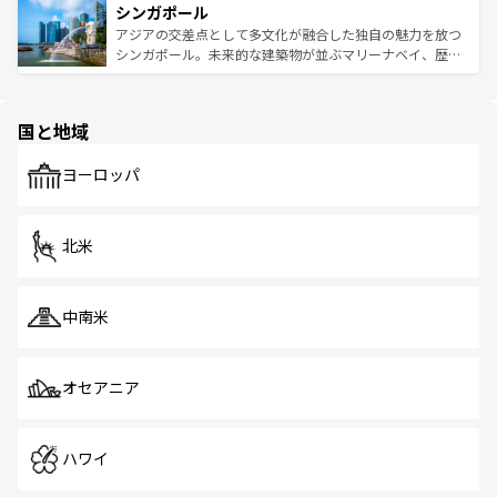
参照してほしい。
シンガポール
激する。気候は一年中温暖で、どの季節にも異なる楽しみ
み、どこを訪れても感動するはず。観光スポットが密集し
が待っている。親しみやすいタイの人々、仏教を中心とし
ており、効率よく見どころを回れるのも魅力。息をのむよ
アジアの交差点として多文化が融合した独自の魅力を放つ
た文化、そして多様な観光資源が、訪れる旅人を魅了し続
うな絶景から文化的な体験まで、香港を存分に楽しみ尽く
シンガポール。未来的な建築物が並ぶマリーナベイ、歴史
ける。 なお、新着のタイ情報は
コンテンツ一覧
を参照して
そう。 なお、新着の香港情報は
コンテンツ一覧
を参照して
と伝統を感じられるエスニックタウン、多数の緑豊かな公
ほしい。
ほしい。
園や自然保護区など、自然が調和した近代的な景観と文化
の多様性あふれるカラフルな町は、どこを歩いても新しい
国と地域
発見がある。さらに、治安のよさや充実した公共交通機関
も、旅行者にとっては魅力的なポイント。グルメも豊富
で、ホーカーズは地元の風情を楽しめる外せないスポット
ヨーロッパ
だ。訪れる人を飽きさせないシンガポールで、多様な魅力
を体感しよう。 なお、新着のシンガポール情報は
コンテン
ツ一覧
を参照してほしい。
北米
中南米
オセアニア
ハワイ