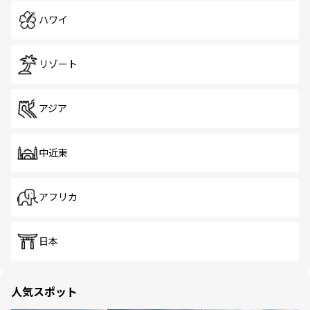
ハワイ
リゾート
アジア
中近東
アフリカ
日本
人気スポット