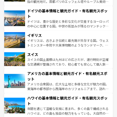
アートに溢れた街角から、地方では古代ローマ遺跡や中世
指の観光地だ。首都パリのエッフェル塔やルーブル美術館
の城塞都市、穏やかなビーチリゾートまで多彩な表情を見
といった象徴的なスポットから、田舎町の古風な美しさま
せる。地方によって風土や気候が異なるスペインはその個
ドイツの基本情報と観光ガイド・有名観光スポッ
で、幅広い魅力が詰まっている。華麗な宮殿、歴史的な大
性で訪れる人を魅了する。 なお、新着のスペイン情報は
コ
聖堂、美しいビーチ、そして豊かな自然が、訪れる者を心
ト
ンテンツ一覧
を参照してほしい。
から魅了する。また、フランスは美食の国としても知ら
ドイツは、豊かな歴史と多彩な文化が交差するヨーロッパ
れ、フランス料理はユネスコ無形文化遺産にも登録されて
の中心に位置する国。中世の街並みが残るロマンチック街
いる。シャンパンの発祥地であるランス、プロヴァンスの
道から、未来を先取りするようなモダンな都市まで多様な
香り高いラベンダー畑など、多彩な楽しみ方が可能だ。さ
イギリス
顔を持つこの国は、どこを歩いても飽きることがない。ベ
らに、パリ以外の地域にも魅力が溢れており、どの街角に
ルリンの文化的活気、バイエルン州のアルプスの絶景、そ
イギリスは、古きよき伝統と最先端が共存する国。ウェス
も豊かな歴史と文化が息づいている。パリ以外の個性あふ
してライン川沿いのワイン畑といった風景は必見。ビール
トミンスター寺院や大英博物館のようなランドマーク、歴
れる地方に足を運ぶとそれぞれで全く異なる文化を体験で
とソーセージを味わいながら地元の人と過ごす楽しい時間
史ある大学都市、美しい丘陵地帯や牧歌的な風景など、エ
きるだろう。 なお、新着のフランス情報は
コンテンツ一覧
スイス
は、お酒好きな人にはぜひ体験してほしい。 なお、新着の
リアごとに異なる魅力がある。また、優雅なアフタヌーン
を参照してほしい。
ドイツ情報は
コンテンツ一覧
を参照してほしい。
ティー、ビール好きにはたまらない英国パブ、サッカー観
スイスの国土面積は九州ほどの広さだが、運行時刻が正確
戦など、本場だからこそできる体験も豊富。イギリスを旅
な交通網が整備されており、初心者でも安心して個人旅行
して楽しみつくそう。 なお、新着のイギリス情報は
コンテ
を楽しめる。日本同様に時刻表どおりの旅が可能だ。中世
アメリカの基本情報と観光ガイド・有名観光スポ
ンツ一覧
を参照してほしい。
の建物がそのまま残る町や、スイスならではのユニークな
博物館もあり、アルプス観光だけでなく町歩きも満喫する
ット
ことができる。国民の所得が高いため物価も高いが、旅行
アメリカ合衆国は、広大な土地と多様な文化が魅力の国。
者向けの交通パス提供のサービスもあり、うまく活用すれ
東海岸の都市部から西海岸のカリフォルニアまで、訪れる
ば市内交通費無料で観光を楽しむこともできる。 なお、新
場所ごとに異なる風景と体験が待っている。ニューヨーク
着のスイス情報は
コンテンツ一覧
を参照してほしい。
ハワイの基本情報と観光ガイド・有名観光スポッ
のような巨大都市は、観光、ショッピング、エンターテイ
ンメントが詰まった刺激的なスポットだ。一方、アメリカ
ト
西部には大自然が広がり、グランドキャニオンやイエロー
年間を通じて温暖な気候に恵まれ、多くの島で構成される
ストーン国立公園といった絶景が堪能できる。さらに、南
ハワイは、どの島も独自の魅力をもっている。大自然の神
部のニューオーリンズでは、音楽と美食が融合した独特の