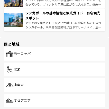
が旅行者を迎えてくれるので、きっと忘れられない旅にな
いビーチでリゾート気分を楽しむことができる。タイ料理
もっている。ヴィクトリア湾に広がる壮大な景色、近未来
るはずだ。 なお、新着のベトナム情報は
コンテンツ一覧
を
は世界的に有名で、屋台から高級レストランまで味覚を刺
的なアートスポット、そして歴史と現代が融合した町並
参照してほしい。
シンガポールの基本情報と観光ガイド・有名観光
激する。気候は一年中温暖で、どの季節にも異なる楽しみ
み、どこを訪れても感動するはず。観光スポットが密集し
が待っている。親しみやすいタイの人々、仏教を中心とし
ており、効率よく見どころを回れるのも魅力。息をのむよ
スポット
た文化、そして多様な観光資源が、訪れる旅人を魅了し続
うな絶景から文化的な体験まで、香港を存分に楽しみ尽く
アジアの交差点として多文化が融合した独自の魅力を放つ
ける。 なお、新着のタイ情報は
コンテンツ一覧
を参照して
そう。 なお、新着の香港情報は
コンテンツ一覧
を参照して
シンガポール。未来的な建築物が並ぶマリーナベイ、歴史
ほしい。
ほしい。
と伝統を感じられるエスニックタウン、多数の緑豊かな公
園や自然保護区など、自然が調和した近代的な景観と文化
の多様性あふれるカラフルな町は、どこを歩いても新しい
国と地域
発見がある。さらに、治安のよさや充実した公共交通機関
も、旅行者にとっては魅力的なポイント。グルメも豊富
で、ホーカーズは地元の風情を楽しめる外せないスポット
ヨーロッパ
だ。訪れる人を飽きさせないシンガポールで、多様な魅力
を体感しよう。 なお、新着のシンガポール情報は
コンテン
ツ一覧
を参照してほしい。
北米
中南米
オセアニア