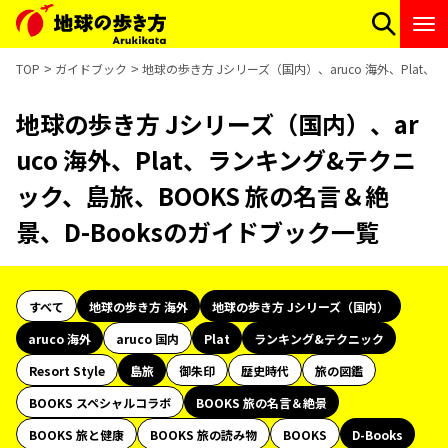
TOP
ガイドブック
地球の歩き方 Jシリーズ（国内）、aruco 海外、Plat
地球の歩き方 Jシリーズ（国内）、ar
uco 海外、Plat、ランキング&テクニ
ック、島旅、BOOKS 旅の名言＆絶
景、D-Booksのガイドブック一覧
すべて
地球の歩き方 海外
地球の歩き方 Jシリーズ（国内）
aruco 海外
aruco 国内
Plat
ランキング&テクニック
Resort Style
島旅
御朱印
歴史時代
旅の図鑑
BOOKS スペシャルコラボ
BOOKS 旅の名言＆絶景
BOOKS 旅と健康
BOOKS 旅の読み物
BOOKS
D-Books