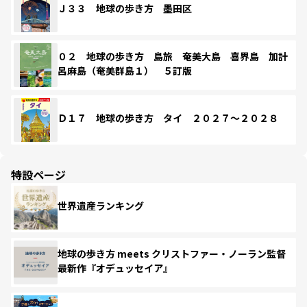
Ｊ３３ 地球の歩き方 墨田区
０２ 地球の歩き方 島旅 奄美大島 喜界島 加計
呂麻島（奄美群島１） ５訂版
Ｄ１７ 地球の歩き方 タイ ２０２７～２０２８
特設ページ
世界遺産ランキング
地球の歩き方 meets クリストファー・ノーラン監督
最新作『オデュッセイア』