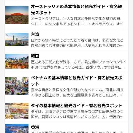
秘を感じたいなら、火山が生み出した壮大な景観を誇るハ
文化が魅力。旅行者はアメリカの各地域で異なる魅力を楽
オーストラリアの基本情報と観光ガイド・有名観
ワイ島は見逃せない。また、定番の観光地といえばオアフ
しみながら、その多様性と豊かな歴史を感じることができ
島だが、静かな自然を求めるならマウイ島やカウアイ島が
光スポット
るだろう。車でのロードトリップや列車の旅も、アメリカ
おすすめ。エメラルドグリーンに輝く海をはじめ、豊かな
オーストラリアは、壮大な自然と多様な文化が魅力の国。
ならではの贅沢な旅のスタイルだ。 なお、新着のアメリカ
文化や歴史が息づいている。「アロハスピリット」と呼ば
シドニーのシンボルであるシドニー・オペラハウス、オー
情報は
コンテンツ一覧
を参照してほしい。
れるおもてなしの心で訪れる人々を迎えてくれるハワイの
ストラリア東海岸北部に広がる大サンゴ礁地帯グレートバ
人々、おいしいローカルフードやハワイアンミュージッ
台湾
リアリーフや大陸中央部にそびえるウルル（エアーズロッ
ク、伝統的なフラダンスなど、すべてがハワイの魅力を彩
ク）、タスマニアの美しい原生林やケアンズの熱帯雨林な
日本から約４時間ほどでたどり着く台湾は、多彩な文化と
っている。訪れるたびに新しい発見と感動が待っているハ
ど、見どころがたくさん。また、カフェやワイン、オージ
自然が織りなす魅力的な観光地。活気あふれる大都市の台
ワイを、存分に味わってほしい。 なお、新着のハワイ情報
ービーフなどの食文化も豊かで、美味しいものであふれて
北やノスタルジックな町並みが人気な九份（ジォウフェ
は
コンテンツ一覧
を参照してほしい。
韓国
いる。アクティビティも充実しており、サーフィンやダイ
ン）、静ひつな山岳地帯である台湾東部など、都市の喧騒
ビング、ハイキングなど、アウトドア好きにはたまらな
と山間の静けさが共存しており、訪れる人に新しい発見と
歴史ある王朝文化が残る一方で、最先端のファッションやK
い。オーストラリアの多彩な魅力を存分に味わいつくそ
驚きをもたらしてくれる。また、奥深い台湾の食文化も魅
-POPで世界を席巻している韓国。首都ソウルの宮殿や伝統
う。 なお、新着のオーストラリア情報は
コンテンツ一覧
を
力で、夜市などの屋台グルメから高級料理、ヘルシーで美
家屋が並ぶエリアでは韓国の歴史と文化に浸ることがで
参照してほしい。
ベトナムの基本情報と観光ガイド・有名観光スポ
容にもいいと評判のスイーツなど、バラエティ豊かな料理
き、地方に足を延ばせば四季折々の自然美を楽しむことが
が味わえる。 なお、新着の台湾情報は
コンテンツ一覧
を参
できる。そして、キムチや焼肉、絶品のストリートフード
ット
照してほしい。
まで、さまざまな韓国料理が待っている。夜には、韓国な
豊かな自然と多様な文化が魅力的なベトナム。南北に細長
らではのナイトライフも堪能できる。あたたかいホスピタ
く伸びる国土には、広大な田園風景や青々とした山々、世
リティに包まれながら、韓国の多彩な魅力を心ゆくまで味
界遺産に登録された壮大な自然景観が点在し、都市部では
わってみてほしい。 なお、新着の韓国情報は
コンテンツ一
タイの基本情報と観光ガイド・有名観光スポット
急速な発展と共に伝統が息づく。ハノイの古い町並みやホ
覧
を参照してほしい。
ーチミン市のフランス統治時代の建物も、独特の雰囲気を
タイは、東南アジアに位置する豊かな自然と歴史が息づく
醸し出している。また、バラエティの豊かさとおいしさで
国だ。首都バンコクは高層ビルが立ち並ぶ一方、伝統的な
世界中の食通を魅了してやまないベトナム料理も魅力のひ
寺院や市場がいたるところに点在し、古きよき文化と現代
香港
とつ。フォーやバインミー、ベトナムコーヒーなどは、ぜ
の活気が交差している。北部ではチェンマイなどの山岳地
ひ現地で味わいたい。どの地域を訪れてもあたたかい人々
帯で自然と触れ合い、南部ではプーケットやクラビの美し
アジアと西洋の文化が交わる香港は、特有のエネルギーを