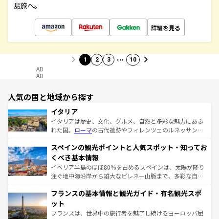
島旅へ。
詳細を見る
…
1
2
3
10
AD
AD
人気の国と地域から探す
イタリア
イタリアは歴史、文化、グルメ、自然と多彩な魅力にあふ
れた国。
ローマ
の古代遺跡やフィレンツェのルネッサンス
美術、ヴェネツィアの運河など、歴史あるスポットはもち
スペインの観光ポイントと人気スポット・知ってお
ろん、トスカーナの美しい田園風景やアマルフィ海岸の絶
景など、自然景観も見逃せない。観光の合間には、本場の
くべき基本情報
ピザやパスタなど、絶品のイタリア料理を堪能することも
イベリア半島のほぼ80％を占めるスペインは、太陽が降り
できる。朝目覚めてから夜眠るまで、すべての瞬間を楽し
注ぐ地中海沿岸から雄大なピレネー山脈まで、多彩な自然
ませてくれるイタリアで、忘れられない旅をしてみよう！
と文化が詰まったヨーロッパ屈指の旅行先だ。多様な地域
なお、新着のイタリア情報は
コンテンツ一覧
を参照してほ
フランスの基本情報と観光ガイド・有名観光スポ
文化が根付くこの国では、情熱的なフラメンコ、熱気あふ
しい。
れる闘牛、そして美味しいタパスが生活の一部となってい
ット
る。首都マドリードの洗練された雰囲気や、バルセロナの
フランスは、世界中の旅行者を魅了し続けるヨーロッパ屈