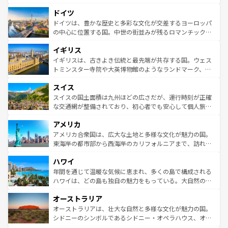
の城塞都市、穏やかなビーチリゾートまで多彩な表情を見
といった象徴的なスポットから、田舎町の古風な美しさま
せる。地方によって風土や気候が異なるスペインはその個
ドイツ
で、幅広い魅力が詰まっている。華麗な宮殿、歴史的な大
性で訪れる人を魅了する。 なお、新着のスペイン情報は
コ
聖堂、美しいビーチ、そして豊かな自然が、訪れる者を心
ドイツは、豊かな歴史と多彩な文化が交差するヨーロッパ
ンテンツ一覧
を参照してほしい。
から魅了する。また、フランスは美食の国としても知ら
の中心に位置する国。中世の街並みが残るロマンチック街
れ、フランス料理はユネスコ無形文化遺産にも登録されて
道から、未来を先取りするようなモダンな都市まで多様な
イギリス
いる。シャンパンの発祥地であるランス、プロヴァンスの
顔を持つこの国は、どこを歩いても飽きることがない。ベ
香り高いラベンダー畑など、多彩な楽しみ方が可能だ。さ
ルリンの文化的活気、バイエルン州のアルプスの絶景、そ
イギリスは、古きよき伝統と最先端が共存する国。ウェス
らに、パリ以外の地域にも魅力が溢れており、どの街角に
してライン川沿いのワイン畑といった風景は必見。ビール
トミンスター寺院や大英博物館のようなランドマーク、歴
も豊かな歴史と文化が息づいている。パリ以外の個性あふ
とソーセージを味わいながら地元の人と過ごす楽しい時間
史ある大学都市、美しい丘陵地帯や牧歌的な風景など、エ
れる地方に足を運ぶとそれぞれで全く異なる文化を体験で
スイス
は、お酒好きな人にはぜひ体験してほしい。 なお、新着の
リアごとに異なる魅力がある。また、優雅なアフタヌーン
きるだろう。 なお、新着のフランス情報は
コンテンツ一覧
ドイツ情報は
コンテンツ一覧
を参照してほしい。
ティー、ビール好きにはたまらない英国パブ、サッカー観
スイスの国土面積は九州ほどの広さだが、運行時刻が正確
を参照してほしい。
戦など、本場だからこそできる体験も豊富。イギリスを旅
な交通網が整備されており、初心者でも安心して個人旅行
して楽しみつくそう。 なお、新着のイギリス情報は
コンテ
を楽しめる。日本同様に時刻表どおりの旅が可能だ。中世
アメリカ
ンツ一覧
を参照してほしい。
の建物がそのまま残る町や、スイスならではのユニークな
博物館もあり、アルプス観光だけでなく町歩きも満喫する
アメリカ合衆国は、広大な土地と多様な文化が魅力の国。
ことができる。国民の所得が高いため物価も高いが、旅行
東海岸の都市部から西海岸のカリフォルニアまで、訪れる
者向けの交通パス提供のサービスもあり、うまく活用すれ
場所ごとに異なる風景と体験が待っている。ニューヨーク
ハワイ
ば市内交通費無料で観光を楽しむこともできる。 なお、新
のような巨大都市は、観光、ショッピング、エンターテイ
着のスイス情報は
コンテンツ一覧
を参照してほしい。
ンメントが詰まった刺激的なスポットだ。一方、アメリカ
年間を通じて温暖な気候に恵まれ、多くの島で構成される
西部には大自然が広がり、グランドキャニオンやイエロー
ハワイは、どの島も独自の魅力をもっている。大自然の神
ストーン国立公園といった絶景が堪能できる。さらに、南
秘を感じたいなら、火山が生み出した壮大な景観を誇るハ
オーストラリア
部のニューオーリンズでは、音楽と美食が融合した独特の
ワイ島は見逃せない。また、定番の観光地といえばオアフ
文化が魅力。旅行者はアメリカの各地域で異なる魅力を楽
島だが、静かな自然を求めるならマウイ島やカウアイ島が
オーストラリアは、壮大な自然と多様な文化が魅力の国。
しみながら、その多様性と豊かな歴史を感じることができ
おすすめ。エメラルドグリーンに輝く海をはじめ、豊かな
シドニーのシンボルであるシドニー・オペラハウス、オー
るだろう。車でのロードトリップや列車の旅も、アメリカ
文化や歴史が息づいている。「アロハスピリット」と呼ば
ストラリア東海岸北部に広がる大サンゴ礁地帯グレートバ