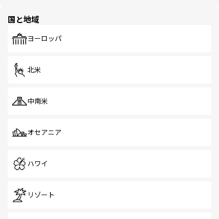
ほしい。
ほしい。
園や自然保護区など、自然が調和した近代的な景観と文化
の多様性あふれるカラフルな町は、どこを歩いても新しい
国と地域
発見がある。さらに、治安のよさや充実した公共交通機関
も、旅行者にとっては魅力的なポイント。グルメも豊富
で、ホーカーズは地元の風情を楽しめる外せないスポット
ヨーロッパ
だ。訪れる人を飽きさせないシンガポールで、多様な魅力
を体感しよう。 なお、新着のシンガポール情報は
コンテン
ツ一覧
を参照してほしい。
北米
中南米
オセアニア
ハワイ
リゾート