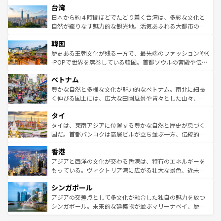
ならではの贅沢な旅のスタイルだ。 なお、新着のアメリカ
台湾
れるおもてなしの心で訪れる人々を迎えてくれるハワイの
リアリーフや大陸中央部にそびえるウルル（エアーズロッ
情報は
コンテンツ一覧
を参照してほしい。
人々、おいしいローカルフードやハワイアンミュージッ
ク）、タスマニアの美しい原生林やケアンズの熱帯雨林な
日本から約４時間ほどでたどり着く台湾は、多彩な文化と
ク、伝統的なフラダンスなど、すべてがハワイの魅力を彩
ど、見どころがたくさん。また、カフェやワイン、オージ
自然が織りなす魅力的な観光地。活気あふれる大都市の台
っている。訪れるたびに新しい発見と感動が待っているハ
ービーフなどの食文化も豊かで、美味しいものであふれて
北やノスタルジックな町並みが人気な九份（ジォウフェ
ワイを、存分に味わってほしい。 なお、新着のハワイ情報
韓国
いる。アクティビティも充実しており、サーフィンやダイ
ン）、静ひつな山岳地帯である台湾東部など、都市の喧騒
は
コンテンツ一覧
を参照してほしい。
ビング、ハイキングなど、アウトドア好きにはたまらな
と山間の静けさが共存しており、訪れる人に新しい発見と
歴史ある王朝文化が残る一方で、最先端のファッションやK
い。オーストラリアの多彩な魅力を存分に味わいつくそ
驚きをもたらしてくれる。また、奥深い台湾の食文化も魅
-POPで世界を席巻している韓国。首都ソウルの宮殿や伝統
う。 なお、新着のオーストラリア情報は
コンテンツ一覧
を
力で、夜市などの屋台グルメから高級料理、ヘルシーで美
家屋が並ぶエリアでは韓国の歴史と文化に浸ることがで
参照してほしい。
ベトナム
容にもいいと評判のスイーツなど、バラエティ豊かな料理
き、地方に足を延ばせば四季折々の自然美を楽しむことが
が味わえる。 なお、新着の台湾情報は
コンテンツ一覧
を参
できる。そして、キムチや焼肉、絶品のストリートフード
豊かな自然と多様な文化が魅力的なベトナム。南北に細長
照してほしい。
まで、さまざまな韓国料理が待っている。夜には、韓国な
く伸びる国土には、広大な田園風景や青々とした山々、世
らではのナイトライフも堪能できる。あたたかいホスピタ
界遺産に登録された壮大な自然景観が点在し、都市部では
タイ
リティに包まれながら、韓国の多彩な魅力を心ゆくまで味
急速な発展と共に伝統が息づく。ハノイの古い町並みやホ
わってみてほしい。 なお、新着の韓国情報は
コンテンツ一
ーチミン市のフランス統治時代の建物も、独特の雰囲気を
タイは、東南アジアに位置する豊かな自然と歴史が息づく
覧
を参照してほしい。
醸し出している。また、バラエティの豊かさとおいしさで
国だ。首都バンコクは高層ビルが立ち並ぶ一方、伝統的な
世界中の食通を魅了してやまないベトナム料理も魅力のひ
寺院や市場がいたるところに点在し、古きよき文化と現代
香港
とつ。フォーやバインミー、ベトナムコーヒーなどは、ぜ
の活気が交差している。北部ではチェンマイなどの山岳地
ひ現地で味わいたい。どの地域を訪れてもあたたかい人々
帯で自然と触れ合い、南部ではプーケットやクラビの美し
アジアと西洋の文化が交わる香港は、特有のエネルギーを
が旅行者を迎えてくれるので、きっと忘れられない旅にな
いビーチでリゾート気分を楽しむことができる。タイ料理
もっている。ヴィクトリア湾に広がる壮大な景色、近未来
るはずだ。 なお、新着のベトナム情報は
コンテンツ一覧
を
は世界的に有名で、屋台から高級レストランまで味覚を刺
的なアートスポット、そして歴史と現代が融合した町並
参照してほしい。
シンガポール
激する。気候は一年中温暖で、どの季節にも異なる楽しみ
み、どこを訪れても感動するはず。観光スポットが密集し
が待っている。親しみやすいタイの人々、仏教を中心とし
ており、効率よく見どころを回れるのも魅力。息をのむよ
アジアの交差点として多文化が融合した独自の魅力を放つ
た文化、そして多様な観光資源が、訪れる旅人を魅了し続
うな絶景から文化的な体験まで、香港を存分に楽しみ尽く
シンガポール。未来的な建築物が並ぶマリーナベイ、歴史
ける。 なお、新着のタイ情報は
コンテンツ一覧
を参照して
そう。 なお、新着の香港情報は
コンテンツ一覧
を参照して
と伝統を感じられるエスニックタウン、多数の緑豊かな公