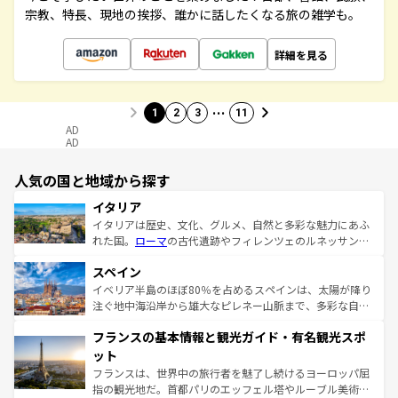
宗教、特長、現地の挨拶、誰かに話したくなる旅の雑学も。
詳細を見る
…
1
2
3
11
AD
AD
人気の国と地域から探す
イタリア
イタリアは歴史、文化、グルメ、自然と多彩な魅力にあふ
れた国。
ローマ
の古代遺跡やフィレンツェのルネッサンス
美術、ヴェネツィアの運河など、歴史あるスポットはもち
スペイン
ろん、トスカーナの美しい田園風景やアマルフィ海岸の絶
景など、自然景観も見逃せない。観光の合間には、本場の
イベリア半島のほぼ80％を占めるスペインは、太陽が降り
ピザやパスタなど、絶品のイタリア料理を堪能することも
注ぐ地中海沿岸から雄大なピレネー山脈まで、多彩な自然
できる。朝目覚めてから夜眠るまで、すべての瞬間を楽し
と文化が詰まったヨーロッパ屈指の旅行先だ。多様な地域
フランスの基本情報と観光ガイド・有名観光スポ
ませてくれるイタリアで、忘れられない旅をしてみよう！
文化が根付くこの国では、情熱的なフラメンコ、熱気あふ
なお、新着のイタリア情報は
コンテンツ一覧
を参照してほ
れる闘牛、そして美味しいタパスが生活の一部となってい
ット
しい。
る。首都マドリードの洗練された雰囲気や、バルセロナの
フランスは、世界中の旅行者を魅了し続けるヨーロッパ屈
アートに溢れた街角から、地方では古代ローマ遺跡や中世
指の観光地だ。首都パリのエッフェル塔やルーブル美術館