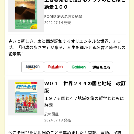
絶景１００
BOOKS 旅の名言＆絶景
2022.07.14 発売
古きと新しき、東と西が調和するオリエンタルな世界、アラ
ブ。「地球の歩き方」が贈る、人生を輝かせる名言と癒やしの
絶景集！
詳細を見る
Ｗ０１ 世界２４４の国と地域 改訂
版
１９７ヵ国と４７地域を旅の雑学とともに
解説
旅の図鑑
2024.07.18 発売
今こそ学びたい世界のことを集めました！首都、言語、民族、