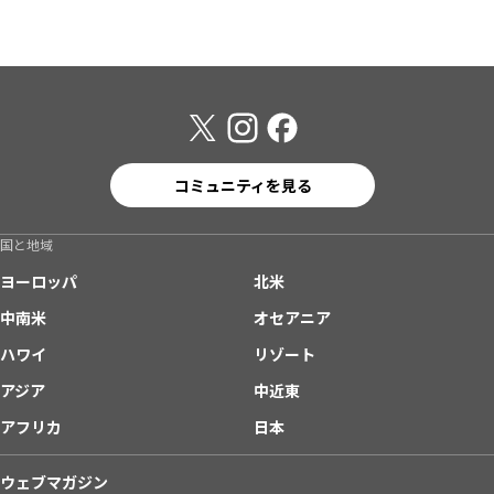
コミュニティを見る
国と地域
ヨーロッパ
北米
中南米
オセアニア
ハワイ
リゾート
アジア
中近東
アフリカ
日本
ウェブマガジン