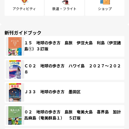
アクティビティ
鉄道・フライト
ショップ
新刊ガイドブック
１５ 地球の歩き方 島旅 伊豆大島 利島（伊豆諸
島①）３訂版
Ｃ０２ 地球の歩き方 ハワイ島 ２０２７～２０２
８
Ｊ３３ 地球の歩き方 墨田区
０２ 地球の歩き方 島旅 奄美大島 喜界島 加計
呂麻島（奄美群島１） ５訂版