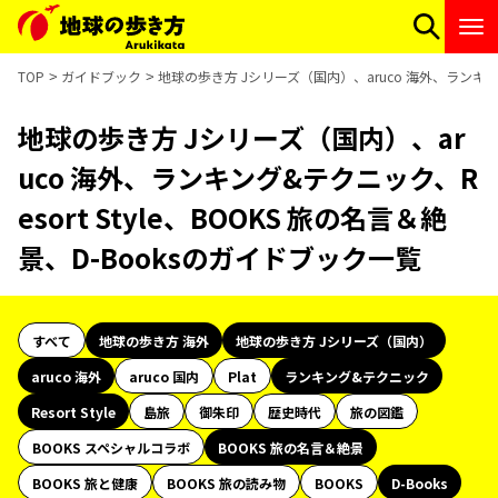
TOP
ガイドブック
地球の歩き方 Jシリーズ（国内）、aruco 海外、ランキング&
地球の歩き方 Jシリーズ（国内）、ar
uco 海外、ランキング&テクニック、R
esort Style、BOOKS 旅の名言＆絶
景、D-Booksのガイドブック一覧
すべて
地球の歩き方 海外
地球の歩き方 Jシリーズ（国内）
aruco 海外
aruco 国内
Plat
ランキング&テクニック
Resort Style
島旅
御朱印
歴史時代
旅の図鑑
BOOKS スペシャルコラボ
BOOKS 旅の名言＆絶景
BOOKS 旅と健康
BOOKS 旅の読み物
BOOKS
D-Books