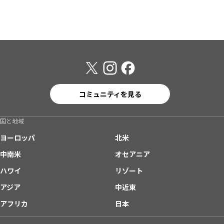
コミュニティを見る
国と地域
ヨーロッパ
北米
中南米
オセアニア
ハワイ
リゾート
アジア
中近東
アフリカ
日本