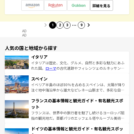
詳細を見る
…
1
2
3
9
AD
AD
人気の国と地域から探す
イタリア
イタリアは歴史、文化、グルメ、自然と多彩な魅力にあふ
れた国。
ローマ
の古代遺跡やフィレンツェのルネッサンス
美術、ヴェネツィアの運河など、歴史あるスポットはもち
スペイン
ろん、トスカーナの美しい田園風景やアマルフィ海岸の絶
景など、自然景観も見逃せない。観光の合間には、本場の
イベリア半島のほぼ80％を占めるスペインは、太陽が降り
ピザやパスタなど、絶品のイタリア料理を堪能することも
注ぐ地中海沿岸から雄大なピレネー山脈まで、多彩な自然
できる。朝目覚めてから夜眠るまで、すべての瞬間を楽し
と文化が詰まったヨーロッパ屈指の旅行先だ。多様な地域
フランスの基本情報と観光ガイド・有名観光スポ
ませてくれるイタリアで、忘れられない旅をしてみよう！
文化が根付くこの国では、情熱的なフラメンコ、熱気あふ
なお、新着のイタリア情報は
コンテンツ一覧
を参照してほ
れる闘牛、そして美味しいタパスが生活の一部となってい
ット
しい。
る。首都マドリードの洗練された雰囲気や、バルセロナの
フランスは、世界中の旅行者を魅了し続けるヨーロッパ屈
アートに溢れた街角から、地方では古代ローマ遺跡や中世
指の観光地だ。首都パリのエッフェル塔やルーブル美術館
の城塞都市、穏やかなビーチリゾートまで多彩な表情を見
といった象徴的なスポットから、田舎町の古風な美しさま
せる。地方によって風土や気候が異なるスペインはその個
ドイツの基本情報と観光ガイド・有名観光スポッ
で、幅広い魅力が詰まっている。華麗な宮殿、歴史的な大
性で訪れる人を魅了する。 なお、新着のスペイン情報は
コ