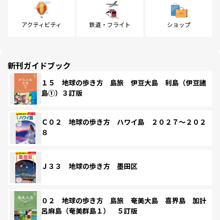
アクティビティ
鉄道・フライト
ショップ
新刊ガイドブック
１５ 地球の歩き方 島旅 伊豆大島 利島（伊豆諸
島①）３訂版
Ｃ０２ 地球の歩き方 ハワイ島 ２０２７～２０２
８
Ｊ３３ 地球の歩き方 墨田区
０２ 地球の歩き方 島旅 奄美大島 喜界島 加計
呂麻島（奄美群島１） ５訂版