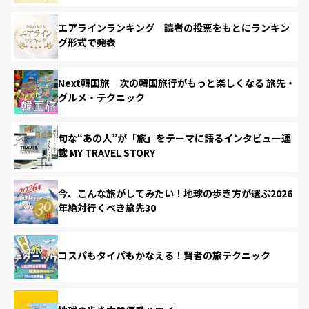
エアラインランキング 読者の投票をもとにランキン
グ形式で発表
Next韓国旅 次の韓国旅行がもっと楽しくなる 旅先・
グルメ・テクニック
旬な“あの人”が「旅」をテーマに語るインタビュー連
載 MY TRAVEL STORY
今、こんな旅がしてみたい！地球の歩き方が選ぶ2026
年絶対行くべき旅先30
コスパもタイパもかなえる！賢者の旅テクニック