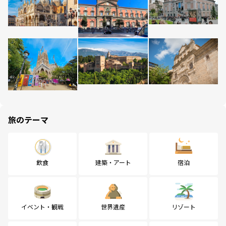
旅のテーマ
飲食
建築・アート
宿泊
イベント・観戦
世界遺産
リゾート