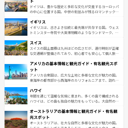
聖堂、美しいビーチ、そして豊かな自然が、訪れる者を心
ト
ンテンツ一覧
を参照してほしい。
から魅了する。また、フランスは美食の国としても知ら
ドイツは、豊かな歴史と多彩な文化が交差するヨーロッパ
れ、フランス料理はユネスコ無形文化遺産にも登録されて
の中心に位置する国。中世の街並みが残るロマンチック街
いる。シャンパンの発祥地であるランス、プロヴァンスの
道から、未来を先取りするようなモダンな都市まで多様な
香り高いラベンダー畑など、多彩な楽しみ方が可能だ。さ
イギリス
顔を持つこの国は、どこを歩いても飽きることがない。ベ
らに、パリ以外の地域にも魅力が溢れており、どの街角に
ルリンの文化的活気、バイエルン州のアルプスの絶景、そ
イギリスは、古きよき伝統と最先端が共存する国。ウェス
も豊かな歴史と文化が息づいている。パリ以外の個性あふ
してライン川沿いのワイン畑といった風景は必見。ビール
トミンスター寺院や大英博物館のようなランドマーク、歴
れる地方に足を運ぶとそれぞれで全く異なる文化を体験で
とソーセージを味わいながら地元の人と過ごす楽しい時間
史ある大学都市、美しい丘陵地帯や牧歌的な風景など、エ
きるだろう。 なお、新着のフランス情報は
コンテンツ一覧
スイス
は、お酒好きな人にはぜひ体験してほしい。 なお、新着の
リアごとに異なる魅力がある。また、優雅なアフタヌーン
を参照してほしい。
ドイツ情報は
コンテンツ一覧
を参照してほしい。
ティー、ビール好きにはたまらない英国パブ、サッカー観
スイスの国土面積は九州ほどの広さだが、運行時刻が正確
戦など、本場だからこそできる体験も豊富。イギリスを旅
な交通網が整備されており、初心者でも安心して個人旅行
して楽しみつくそう。 なお、新着のイギリス情報は
コンテ
を楽しめる。日本同様に時刻表どおりの旅が可能だ。中世
アメリカの基本情報と観光ガイド・有名観光スポ
ンツ一覧
を参照してほしい。
の建物がそのまま残る町や、スイスならではのユニークな
博物館もあり、アルプス観光だけでなく町歩きも満喫する
ット
ことができる。国民の所得が高いため物価も高いが、旅行
アメリカ合衆国は、広大な土地と多様な文化が魅力の国。
者向けの交通パス提供のサービスもあり、うまく活用すれ
東海岸の都市部から西海岸のカリフォルニアまで、訪れる
ば市内交通費無料で観光を楽しむこともできる。 なお、新
場所ごとに異なる風景と体験が待っている。ニューヨーク
着のスイス情報は
コンテンツ一覧
を参照してほしい。
ハワイ
のような巨大都市は、観光、ショッピング、エンターテイ
ンメントが詰まった刺激的なスポットだ。一方、アメリカ
年間を通じて温暖な気候に恵まれ、多くの島で構成される
西部には大自然が広がり、グランドキャニオンやイエロー
ハワイは、どの島も独自の魅力をもっている。大自然の神
ストーン国立公園といった絶景が堪能できる。さらに、南
秘を感じたいなら、火山が生み出した壮大な景観を誇るハ
オーストラリアの基本情報と観光ガイド・有名観
部のニューオーリンズでは、音楽と美食が融合した独特の
ワイ島は見逃せない。また、定番の観光地といえばオアフ
文化が魅力。旅行者はアメリカの各地域で異なる魅力を楽
島だが、静かな自然を求めるならマウイ島やカウアイ島が
光スポット
しみながら、その多様性と豊かな歴史を感じることができ
おすすめ。エメラルドグリーンに輝く海をはじめ、豊かな
オーストラリアは、壮大な自然と多様な文化が魅力の国。
るだろう。車でのロードトリップや列車の旅も、アメリカ
文化や歴史が息づいている。「アロハスピリット」と呼ば
シドニーのシンボルであるシドニー・オペラハウス、オー