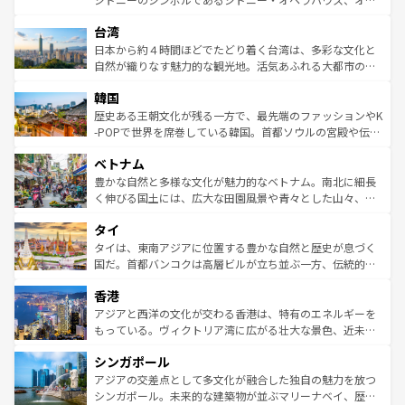
ならではの贅沢な旅のスタイルだ。 なお、新着のアメリカ
れるおもてなしの心で訪れる人々を迎えてくれるハワイの
ストラリア東海岸北部に広がる大サンゴ礁地帯グレートバ
情報は
コンテンツ一覧
を参照してほしい。
人々、おいしいローカルフードやハワイアンミュージッ
台湾
リアリーフや大陸中央部にそびえるウルル（エアーズロッ
ク、伝統的なフラダンスなど、すべてがハワイの魅力を彩
ク）、タスマニアの美しい原生林やケアンズの熱帯雨林な
日本から約４時間ほどでたどり着く台湾は、多彩な文化と
っている。訪れるたびに新しい発見と感動が待っているハ
ど、見どころがたくさん。また、カフェやワイン、オージ
自然が織りなす魅力的な観光地。活気あふれる大都市の台
ワイを、存分に味わってほしい。 なお、新着のハワイ情報
ービーフなどの食文化も豊かで、美味しいものであふれて
北やノスタルジックな町並みが人気な九份（ジォウフェ
は
コンテンツ一覧
を参照してほしい。
韓国
いる。アクティビティも充実しており、サーフィンやダイ
ン）、静ひつな山岳地帯である台湾東部など、都市の喧騒
ビング、ハイキングなど、アウトドア好きにはたまらな
と山間の静けさが共存しており、訪れる人に新しい発見と
歴史ある王朝文化が残る一方で、最先端のファッションやK
い。オーストラリアの多彩な魅力を存分に味わいつくそ
驚きをもたらしてくれる。また、奥深い台湾の食文化も魅
-POPで世界を席巻している韓国。首都ソウルの宮殿や伝統
う。 なお、新着のオーストラリア情報は
コンテンツ一覧
を
力で、夜市などの屋台グルメから高級料理、ヘルシーで美
家屋が並ぶエリアでは韓国の歴史と文化に浸ることがで
参照してほしい。
ベトナム
容にもいいと評判のスイーツなど、バラエティ豊かな料理
き、地方に足を延ばせば四季折々の自然美を楽しむことが
が味わえる。 なお、新着の台湾情報は
コンテンツ一覧
を参
できる。そして、キムチや焼肉、絶品のストリートフード
豊かな自然と多様な文化が魅力的なベトナム。南北に細長
照してほしい。
まで、さまざまな韓国料理が待っている。夜には、韓国な
く伸びる国土には、広大な田園風景や青々とした山々、世
らではのナイトライフも堪能できる。あたたかいホスピタ
界遺産に登録された壮大な自然景観が点在し、都市部では
タイ
リティに包まれながら、韓国の多彩な魅力を心ゆくまで味
急速な発展と共に伝統が息づく。ハノイの古い町並みやホ
わってみてほしい。 なお、新着の韓国情報は
コンテンツ一
ーチミン市のフランス統治時代の建物も、独特の雰囲気を
タイは、東南アジアに位置する豊かな自然と歴史が息づく
覧
を参照してほしい。
醸し出している。また、バラエティの豊かさとおいしさで
国だ。首都バンコクは高層ビルが立ち並ぶ一方、伝統的な
世界中の食通を魅了してやまないベトナム料理も魅力のひ
寺院や市場がいたるところに点在し、古きよき文化と現代
香港
とつ。フォーやバインミー、ベトナムコーヒーなどは、ぜ
の活気が交差している。北部ではチェンマイなどの山岳地
ひ現地で味わいたい。どの地域を訪れてもあたたかい人々
帯で自然と触れ合い、南部ではプーケットやクラビの美し
アジアと西洋の文化が交わる香港は、特有のエネルギーを
が旅行者を迎えてくれるので、きっと忘れられない旅にな
いビーチでリゾート気分を楽しむことができる。タイ料理
もっている。ヴィクトリア湾に広がる壮大な景色、近未来
るはずだ。 なお、新着のベトナム情報は
コンテンツ一覧
を
は世界的に有名で、屋台から高級レストランまで味覚を刺
的なアートスポット、そして歴史と現代が融合した町並
参照してほしい。
シンガポール
激する。気候は一年中温暖で、どの季節にも異なる楽しみ
み、どこを訪れても感動するはず。観光スポットが密集し
が待っている。親しみやすいタイの人々、仏教を中心とし
ており、効率よく見どころを回れるのも魅力。息をのむよ
アジアの交差点として多文化が融合した独自の魅力を放つ
た文化、そして多様な観光資源が、訪れる旅人を魅了し続
うな絶景から文化的な体験まで、香港を存分に楽しみ尽く
シンガポール。未来的な建築物が並ぶマリーナベイ、歴史