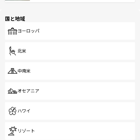
ける。 なお、新着のタイ情報は
コンテンツ一覧
を参照して
そう。 なお、新着の香港情報は
コンテンツ一覧
を参照して
と伝統を感じられるエスニックタウン、多数の緑豊かな公
ほしい。
ほしい。
園や自然保護区など、自然が調和した近代的な景観と文化
の多様性あふれるカラフルな町は、どこを歩いても新しい
国と地域
発見がある。さらに、治安のよさや充実した公共交通機関
も、旅行者にとっては魅力的なポイント。グルメも豊富
で、ホーカーズは地元の風情を楽しめる外せないスポット
ヨーロッパ
だ。訪れる人を飽きさせないシンガポールで、多様な魅力
を体感しよう。 なお、新着のシンガポール情報は
コンテン
ツ一覧
を参照してほしい。
北米
中南米
オセアニア
ハワイ
リゾート