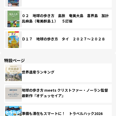
０２ 地球の歩き方 島旅 奄美大島 喜界島 加計
呂麻島（奄美群島１） ５訂版
Ｄ１７ 地球の歩き方 タイ ２０２７～２０２８
特設ページ
世界遺産ランキング
地球の歩き方 meets クリストファー・ノーラン監督
最新作『オデュッセイア』
準備も滞在もスマートに！ トラベルハック2026