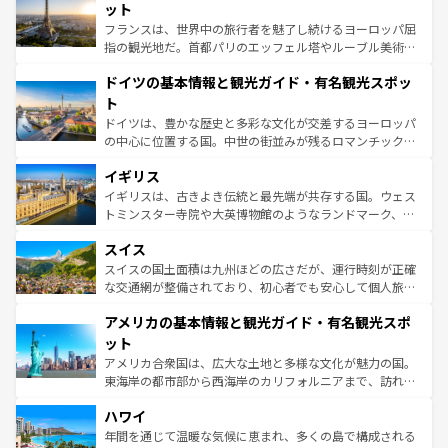
しい。
れる闘牛、そして美味しいタパスが生活の一部となってい
ット
る。首都マドリードの洗練された雰囲気や、バルセロナの
フランスは、世界中の旅行者を魅了し続けるヨーロッパ屈
アートに溢れた街角から、地方では古代ローマ遺跡や中世
指の観光地だ。首都パリのエッフェル塔やルーブル美術館
の城塞都市、穏やかなビーチリゾートまで多彩な表情を見
といった象徴的なスポットから、田舎町の古風な美しさま
せる。地方によって風土や気候が異なるスペインはその個
ドイツの基本情報と観光ガイド・有名観光スポッ
で、幅広い魅力が詰まっている。華麗な宮殿、歴史的な大
性で訪れる人を魅了する。 なお、新着のスペイン情報は
コ
聖堂、美しいビーチ、そして豊かな自然が、訪れる者を心
ト
ンテンツ一覧
を参照してほしい。
から魅了する。また、フランスは美食の国としても知ら
ドイツは、豊かな歴史と多彩な文化が交差するヨーロッパ
れ、フランス料理はユネスコ無形文化遺産にも登録されて
の中心に位置する国。中世の街並みが残るロマンチック街
いる。シャンパンの発祥地であるランス、プロヴァンスの
道から、未来を先取りするようなモダンな都市まで多様な
香り高いラベンダー畑など、多彩な楽しみ方が可能だ。さ
イギリス
顔を持つこの国は、どこを歩いても飽きることがない。ベ
らに、パリ以外の地域にも魅力が溢れており、どの街角に
ルリンの文化的活気、バイエルン州のアルプスの絶景、そ
イギリスは、古きよき伝統と最先端が共存する国。ウェス
も豊かな歴史と文化が息づいている。パリ以外の個性あふ
してライン川沿いのワイン畑といった風景は必見。ビール
トミンスター寺院や大英博物館のようなランドマーク、歴
れる地方に足を運ぶとそれぞれで全く異なる文化を体験で
とソーセージを味わいながら地元の人と過ごす楽しい時間
史ある大学都市、美しい丘陵地帯や牧歌的な風景など、エ
きるだろう。 なお、新着のフランス情報は
コンテンツ一覧
スイス
は、お酒好きな人にはぜひ体験してほしい。 なお、新着の
リアごとに異なる魅力がある。また、優雅なアフタヌーン
を参照してほしい。
ドイツ情報は
コンテンツ一覧
を参照してほしい。
ティー、ビール好きにはたまらない英国パブ、サッカー観
スイスの国土面積は九州ほどの広さだが、運行時刻が正確
戦など、本場だからこそできる体験も豊富。イギリスを旅
な交通網が整備されており、初心者でも安心して個人旅行
して楽しみつくそう。 なお、新着のイギリス情報は
コンテ
を楽しめる。日本同様に時刻表どおりの旅が可能だ。中世
アメリカの基本情報と観光ガイド・有名観光スポ
ンツ一覧
を参照してほしい。
の建物がそのまま残る町や、スイスならではのユニークな
博物館もあり、アルプス観光だけでなく町歩きも満喫する
ット
ことができる。国民の所得が高いため物価も高いが、旅行
アメリカ合衆国は、広大な土地と多様な文化が魅力の国。
者向けの交通パス提供のサービスもあり、うまく活用すれ
東海岸の都市部から西海岸のカリフォルニアまで、訪れる
ば市内交通費無料で観光を楽しむこともできる。 なお、新
場所ごとに異なる風景と体験が待っている。ニューヨーク
着のスイス情報は
コンテンツ一覧
を参照してほしい。
ハワイ
のような巨大都市は、観光、ショッピング、エンターテイ
ンメントが詰まった刺激的なスポットだ。一方、アメリカ
年間を通じて温暖な気候に恵まれ、多くの島で構成される