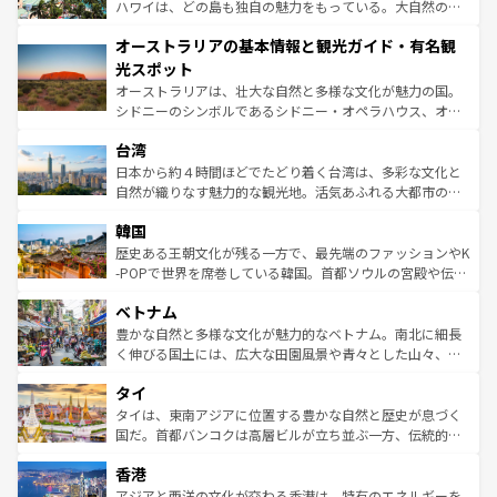
西部には大自然が広がり、グランドキャニオンやイエロー
ハワイは、どの島も独自の魅力をもっている。大自然の神
ストーン国立公園といった絶景が堪能できる。さらに、南
秘を感じたいなら、火山が生み出した壮大な景観を誇るハ
オーストラリアの基本情報と観光ガイド・有名観
部のニューオーリンズでは、音楽と美食が融合した独特の
ワイ島は見逃せない。また、定番の観光地といえばオアフ
文化が魅力。旅行者はアメリカの各地域で異なる魅力を楽
島だが、静かな自然を求めるならマウイ島やカウアイ島が
光スポット
しみながら、その多様性と豊かな歴史を感じることができ
おすすめ。エメラルドグリーンに輝く海をはじめ、豊かな
オーストラリアは、壮大な自然と多様な文化が魅力の国。
るだろう。車でのロードトリップや列車の旅も、アメリカ
文化や歴史が息づいている。「アロハスピリット」と呼ば
シドニーのシンボルであるシドニー・オペラハウス、オー
ならではの贅沢な旅のスタイルだ。 なお、新着のアメリカ
れるおもてなしの心で訪れる人々を迎えてくれるハワイの
ストラリア東海岸北部に広がる大サンゴ礁地帯グレートバ
情報は
コンテンツ一覧
を参照してほしい。
人々、おいしいローカルフードやハワイアンミュージッ
台湾
リアリーフや大陸中央部にそびえるウルル（エアーズロッ
ク、伝統的なフラダンスなど、すべてがハワイの魅力を彩
ク）、タスマニアの美しい原生林やケアンズの熱帯雨林な
日本から約４時間ほどでたどり着く台湾は、多彩な文化と
っている。訪れるたびに新しい発見と感動が待っているハ
ど、見どころがたくさん。また、カフェやワイン、オージ
自然が織りなす魅力的な観光地。活気あふれる大都市の台
ワイを、存分に味わってほしい。 なお、新着のハワイ情報
ービーフなどの食文化も豊かで、美味しいものであふれて
北やノスタルジックな町並みが人気な九份（ジォウフェ
は
コンテンツ一覧
を参照してほしい。
韓国
いる。アクティビティも充実しており、サーフィンやダイ
ン）、静ひつな山岳地帯である台湾東部など、都市の喧騒
ビング、ハイキングなど、アウトドア好きにはたまらな
と山間の静けさが共存しており、訪れる人に新しい発見と
歴史ある王朝文化が残る一方で、最先端のファッションやK
い。オーストラリアの多彩な魅力を存分に味わいつくそ
驚きをもたらしてくれる。また、奥深い台湾の食文化も魅
-POPで世界を席巻している韓国。首都ソウルの宮殿や伝統
う。 なお、新着のオーストラリア情報は
コンテンツ一覧
を
力で、夜市などの屋台グルメから高級料理、ヘルシーで美
家屋が並ぶエリアでは韓国の歴史と文化に浸ることがで
参照してほしい。
ベトナム
容にもいいと評判のスイーツなど、バラエティ豊かな料理
き、地方に足を延ばせば四季折々の自然美を楽しむことが
が味わえる。 なお、新着の台湾情報は
コンテンツ一覧
を参
できる。そして、キムチや焼肉、絶品のストリートフード
豊かな自然と多様な文化が魅力的なベトナム。南北に細長
照してほしい。
まで、さまざまな韓国料理が待っている。夜には、韓国な
く伸びる国土には、広大な田園風景や青々とした山々、世
らではのナイトライフも堪能できる。あたたかいホスピタ
界遺産に登録された壮大な自然景観が点在し、都市部では
タイ
リティに包まれながら、韓国の多彩な魅力を心ゆくまで味
急速な発展と共に伝統が息づく。ハノイの古い町並みやホ
わってみてほしい。 なお、新着の韓国情報は
コンテンツ一
ーチミン市のフランス統治時代の建物も、独特の雰囲気を
タイは、東南アジアに位置する豊かな自然と歴史が息づく
覧
を参照してほしい。
醸し出している。また、バラエティの豊かさとおいしさで
国だ。首都バンコクは高層ビルが立ち並ぶ一方、伝統的な
世界中の食通を魅了してやまないベトナム料理も魅力のひ
寺院や市場がいたるところに点在し、古きよき文化と現代
香港
とつ。フォーやバインミー、ベトナムコーヒーなどは、ぜ
の活気が交差している。北部ではチェンマイなどの山岳地
ひ現地で味わいたい。どの地域を訪れてもあたたかい人々
帯で自然と触れ合い、南部ではプーケットやクラビの美し
アジアと西洋の文化が交わる香港は、特有のエネルギーを