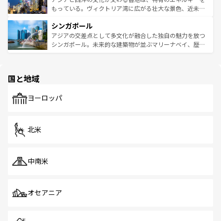
が旅行者を迎えてくれるので、きっと忘れられない旅にな
いビーチでリゾート気分を楽しむことができる。タイ料理
もっている。ヴィクトリア湾に広がる壮大な景色、近未来
るはずだ。 なお、新着のベトナム情報は
コンテンツ一覧
を
は世界的に有名で、屋台から高級レストランまで味覚を刺
的なアートスポット、そして歴史と現代が融合した町並
参照してほしい。
シンガポール
激する。気候は一年中温暖で、どの季節にも異なる楽しみ
み、どこを訪れても感動するはず。観光スポットが密集し
が待っている。親しみやすいタイの人々、仏教を中心とし
ており、効率よく見どころを回れるのも魅力。息をのむよ
アジアの交差点として多文化が融合した独自の魅力を放つ
た文化、そして多様な観光資源が、訪れる旅人を魅了し続
うな絶景から文化的な体験まで、香港を存分に楽しみ尽く
シンガポール。未来的な建築物が並ぶマリーナベイ、歴史
ける。 なお、新着のタイ情報は
コンテンツ一覧
を参照して
そう。 なお、新着の香港情報は
コンテンツ一覧
を参照して
と伝統を感じられるエスニックタウン、多数の緑豊かな公
ほしい。
ほしい。
園や自然保護区など、自然が調和した近代的な景観と文化
の多様性あふれるカラフルな町は、どこを歩いても新しい
国と地域
発見がある。さらに、治安のよさや充実した公共交通機関
も、旅行者にとっては魅力的なポイント。グルメも豊富
で、ホーカーズは地元の風情を楽しめる外せないスポット
ヨーロッパ
だ。訪れる人を飽きさせないシンガポールで、多様な魅力
を体感しよう。 なお、新着のシンガポール情報は
コンテン
ツ一覧
を参照してほしい。
北米
中南米
オセアニア