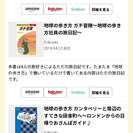
詳細を見る
地球の歩き方 ガチ冒険～地球の歩き
方社員の旅日記～
D-Books
2018.04.12 発売
本書は4人の旅好きによるただの旅日記です。たまたま『地球
の歩き方』で働いているだけで書いてある内容はただの旅日記
です。
詳細を見る
地球の歩き方 カンタベリーと周辺の
すてきな田舎町へ～ロンドンからの日
帰りおさんぽガイド♪
D-Books