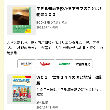
生きる知恵を授かるアラブのことばと
絶景１００
BOOKS 旅の名言＆絶景
2022.07.14 発売
古きと新しき、東と西が調和するオリエンタルな世界、アラ
ブ。「地球の歩き方」が贈る、人生を輝かせる名言と癒やしの
絶景集！
詳細を見る
Ｗ０１ 世界２４４の国と地域 改訂
版
１９７ヵ国と４７地域を旅の雑学とともに
解説
旅の図鑑
2024.07.18 発売