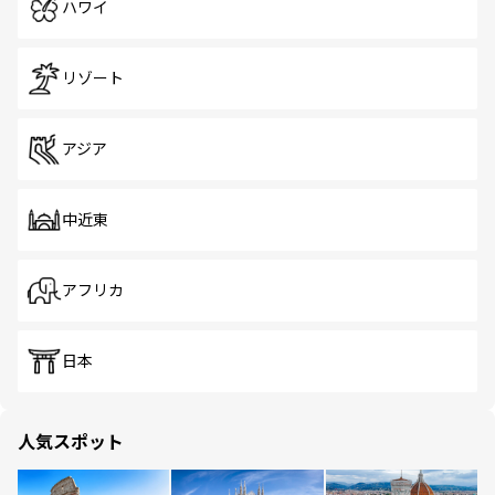
ハワイ
リゾート
アジア
中近東
アフリカ
日本
人気スポット