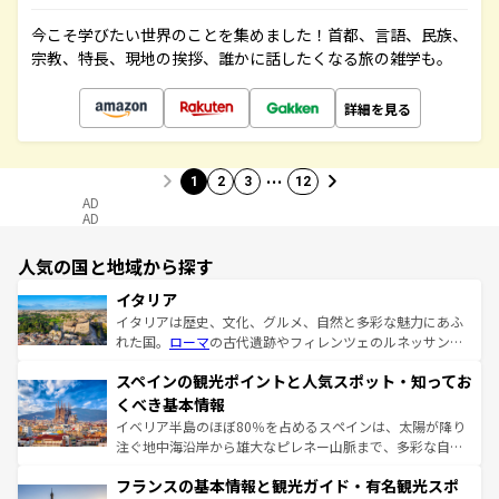
今こそ学びたい世界のことを集めました！首都、言語、民族、
宗教、特長、現地の挨拶、誰かに話したくなる旅の雑学も。
詳細を見る
…
1
2
3
12
AD
AD
人気の国と地域から探す
イタリア
イタリアは歴史、文化、グルメ、自然と多彩な魅力にあふ
れた国。
ローマ
の古代遺跡やフィレンツェのルネッサンス
美術、ヴェネツィアの運河など、歴史あるスポットはもち
スペインの観光ポイントと人気スポット・知ってお
ろん、トスカーナの美しい田園風景やアマルフィ海岸の絶
景など、自然景観も見逃せない。観光の合間には、本場の
くべき基本情報
ピザやパスタなど、絶品のイタリア料理を堪能することも
イベリア半島のほぼ80％を占めるスペインは、太陽が降り
できる。朝目覚めてから夜眠るまで、すべての瞬間を楽し
注ぐ地中海沿岸から雄大なピレネー山脈まで、多彩な自然
ませてくれるイタリアで、忘れられない旅をしてみよう！
と文化が詰まったヨーロッパ屈指の旅行先だ。多様な地域
なお、新着のイタリア情報は
コンテンツ一覧
を参照してほ
フランスの基本情報と観光ガイド・有名観光スポ
文化が根付くこの国では、情熱的なフラメンコ、熱気あふ