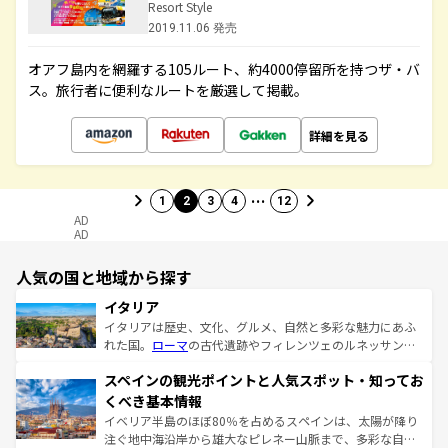
Resort Style
2019.11.06 発売
オアフ島内を網羅する105ルート、約4000停留所を持つザ・バ
ス。旅行者に便利なルートを厳選して掲載。
詳細を見る
…
1
2
3
4
12
AD
AD
人気の国と地域から探す
イタリア
イタリアは歴史、文化、グルメ、自然と多彩な魅力にあふ
れた国。
ローマ
の古代遺跡やフィレンツェのルネッサンス
美術、ヴェネツィアの運河など、歴史あるスポットはもち
スペインの観光ポイントと人気スポット・知ってお
ろん、トスカーナの美しい田園風景やアマルフィ海岸の絶
景など、自然景観も見逃せない。観光の合間には、本場の
くべき基本情報
ピザやパスタなど、絶品のイタリア料理を堪能することも
イベリア半島のほぼ80％を占めるスペインは、太陽が降り
できる。朝目覚めてから夜眠るまで、すべての瞬間を楽し
注ぐ地中海沿岸から雄大なピレネー山脈まで、多彩な自然