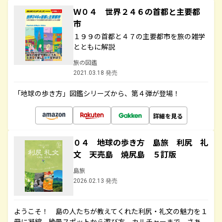
Ｗ０４ 世界２４６の首都と主要都
市
１９９の首都と４７の主要都市を旅の雑学
とともに解説
旅の図鑑
2021.03.18 発売
「地球の歩き方」図鑑シリーズから、第４弾が登場！
詳細を見る
０４ 地球の歩き方 島旅 利尻 礼
文 天売島 焼尻島 ５訂版
島旅
2026.02.13 発売
ようこそ！ 島の人たちが教えてくれた利尻・礼文の魅力を１
冊に凝縮。絶景スポットから遊び方、カルチャーまで。さあ、