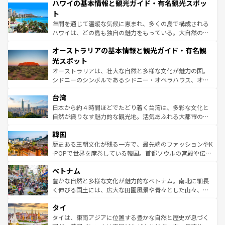
着のスイス情報は
コンテンツ一覧
を参照してほしい。
ハワイの基本情報と観光ガイド・有名観光スポッ
のような巨大都市は、観光、ショッピング、エンターテイ
ンメントが詰まった刺激的なスポットだ。一方、アメリカ
ト
西部には大自然が広がり、グランドキャニオンやイエロー
年間を通じて温暖な気候に恵まれ、多くの島で構成される
ストーン国立公園といった絶景が堪能できる。さらに、南
ハワイは、どの島も独自の魅力をもっている。大自然の神
部のニューオーリンズでは、音楽と美食が融合した独特の
秘を感じたいなら、火山が生み出した壮大な景観を誇るハ
文化が魅力。旅行者はアメリカの各地域で異なる魅力を楽
オーストラリアの基本情報と観光ガイド・有名観
ワイ島は見逃せない。また、定番の観光地といえばオアフ
しみながら、その多様性と豊かな歴史を感じることができ
島だが、静かな自然を求めるならマウイ島やカウアイ島が
光スポット
るだろう。車でのロードトリップや列車の旅も、アメリカ
おすすめ。エメラルドグリーンに輝く海をはじめ、豊かな
オーストラリアは、壮大な自然と多様な文化が魅力の国。
ならではの贅沢な旅のスタイルだ。 なお、新着のアメリカ
文化や歴史が息づいている。「アロハスピリット」と呼ば
シドニーのシンボルであるシドニー・オペラハウス、オー
情報は
コンテンツ一覧
を参照してほしい。
れるおもてなしの心で訪れる人々を迎えてくれるハワイの
ストラリア東海岸北部に広がる大サンゴ礁地帯グレートバ
人々、おいしいローカルフードやハワイアンミュージッ
台湾
リアリーフや大陸中央部にそびえるウルル（エアーズロッ
ク、伝統的なフラダンスなど、すべてがハワイの魅力を彩
ク）、タスマニアの美しい原生林やケアンズの熱帯雨林な
日本から約４時間ほどでたどり着く台湾は、多彩な文化と
っている。訪れるたびに新しい発見と感動が待っているハ
ど、見どころがたくさん。また、カフェやワイン、オージ
自然が織りなす魅力的な観光地。活気あふれる大都市の台
ワイを、存分に味わってほしい。 なお、新着のハワイ情報
ービーフなどの食文化も豊かで、美味しいものであふれて
北やノスタルジックな町並みが人気な九份（ジォウフェ
は
コンテンツ一覧
を参照してほしい。
韓国
いる。アクティビティも充実しており、サーフィンやダイ
ン）、静ひつな山岳地帯である台湾東部など、都市の喧騒
ビング、ハイキングなど、アウトドア好きにはたまらな
と山間の静けさが共存しており、訪れる人に新しい発見と
歴史ある王朝文化が残る一方で、最先端のファッションやK
い。オーストラリアの多彩な魅力を存分に味わいつくそ
驚きをもたらしてくれる。また、奥深い台湾の食文化も魅
-POPで世界を席巻している韓国。首都ソウルの宮殿や伝統
う。 なお、新着のオーストラリア情報は
コンテンツ一覧
を
力で、夜市などの屋台グルメから高級料理、ヘルシーで美
家屋が並ぶエリアでは韓国の歴史と文化に浸ることがで
参照してほしい。
ベトナム
容にもいいと評判のスイーツなど、バラエティ豊かな料理
き、地方に足を延ばせば四季折々の自然美を楽しむことが
が味わえる。 なお、新着の台湾情報は
コンテンツ一覧
を参
できる。そして、キムチや焼肉、絶品のストリートフード
豊かな自然と多様な文化が魅力的なベトナム。南北に細長
照してほしい。
まで、さまざまな韓国料理が待っている。夜には、韓国な
く伸びる国土には、広大な田園風景や青々とした山々、世
らではのナイトライフも堪能できる。あたたかいホスピタ
界遺産に登録された壮大な自然景観が点在し、都市部では
タイ
リティに包まれながら、韓国の多彩な魅力を心ゆくまで味
急速な発展と共に伝統が息づく。ハノイの古い町並みやホ
わってみてほしい。 なお、新着の韓国情報は
コンテンツ一
ーチミン市のフランス統治時代の建物も、独特の雰囲気を
タイは、東南アジアに位置する豊かな自然と歴史が息づく