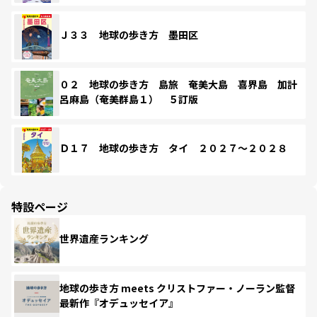
Ｊ３３ 地球の歩き方 墨田区
０２ 地球の歩き方 島旅 奄美大島 喜界島 加計
呂麻島（奄美群島１） ５訂版
Ｄ１７ 地球の歩き方 タイ ２０２７～２０２８
特設ページ
世界遺産ランキング
地球の歩き方 meets クリストファー・ノーラン監督
最新作『オデュッセイア』