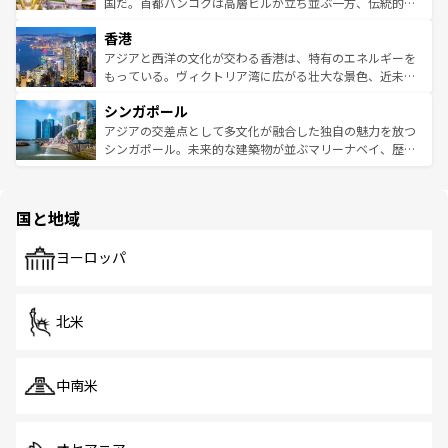
覧
を参照してほしい。
醸し出している。また、バラエティの豊かさとおいしさで
国だ。首都バンコクは高層ビルが立ち並ぶ一方、伝統的な
世界中の食通を魅了してやまないベトナム料理も魅力のひ
寺院や市場がいたるところに点在し、古きよき文化と現代
香港
とつ。フォーやバインミー、ベトナムコーヒーなどは、ぜ
の活気が交差している。北部ではチェンマイなどの山岳地
ひ現地で味わいたい。どの地域を訪れてもあたたかい人々
帯で自然と触れ合い、南部ではプーケットやクラビの美し
アジアと西洋の文化が交わる香港は、特有のエネルギーを
が旅行者を迎えてくれるので、きっと忘れられない旅にな
いビーチでリゾート気分を楽しむことができる。タイ料理
もっている。ヴィクトリア湾に広がる壮大な景色、近未来
るはずだ。 なお、新着のベトナム情報は
コンテンツ一覧
を
は世界的に有名で、屋台から高級レストランまで味覚を刺
的なアートスポット、そして歴史と現代が融合した町並
参照してほしい。
シンガポール
激する。気候は一年中温暖で、どの季節にも異なる楽しみ
み、どこを訪れても感動するはず。観光スポットが密集し
が待っている。親しみやすいタイの人々、仏教を中心とし
ており、効率よく見どころを回れるのも魅力。息をのむよ
アジアの交差点として多文化が融合した独自の魅力を放つ
た文化、そして多様な観光資源が、訪れる旅人を魅了し続
うな絶景から文化的な体験まで、香港を存分に楽しみ尽く
シンガポール。未来的な建築物が並ぶマリーナベイ、歴史
ける。 なお、新着のタイ情報は
コンテンツ一覧
を参照して
そう。 なお、新着の香港情報は
コンテンツ一覧
を参照して
と伝統を感じられるエスニックタウン、多数の緑豊かな公
ほしい。
ほしい。
園や自然保護区など、自然が調和した近代的な景観と文化
の多様性あふれるカラフルな町は、どこを歩いても新しい
国と地域
発見がある。さらに、治安のよさや充実した公共交通機関
も、旅行者にとっては魅力的なポイント。グルメも豊富
で、ホーカーズは地元の風情を楽しめる外せないスポット
ヨーロッパ
だ。訪れる人を飽きさせないシンガポールで、多様な魅力
を体感しよう。 なお、新着のシンガポール情報は
コンテン
ツ一覧
を参照してほしい。
北米
中南米