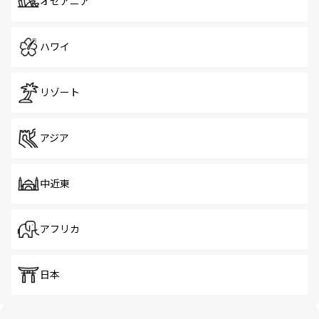
オセアニア
ハワイ
リゾート
アジア
中近東
アフリカ
日本