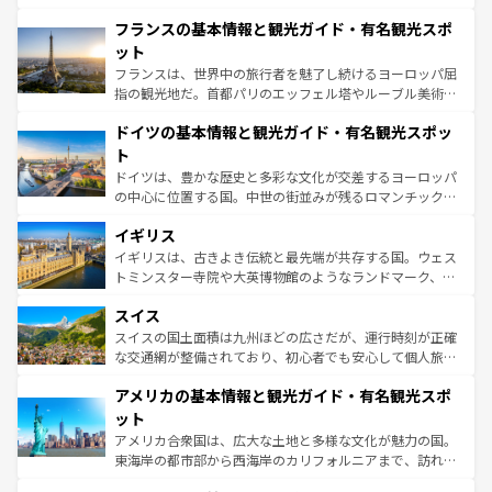
ませてくれるイタリアで、忘れられない旅をしてみよう！
と文化が詰まったヨーロッパ屈指の旅行先だ。多様な地域
なお、新着のイタリア情報は
コンテンツ一覧
を参照してほ
フランスの基本情報と観光ガイド・有名観光スポ
文化が根付くこの国では、情熱的なフラメンコ、熱気あふ
しい。
れる闘牛、そして美味しいタパスが生活の一部となってい
ット
る。首都マドリードの洗練された雰囲気や、バルセロナの
フランスは、世界中の旅行者を魅了し続けるヨーロッパ屈
アートに溢れた街角から、地方では古代ローマ遺跡や中世
指の観光地だ。首都パリのエッフェル塔やルーブル美術館
の城塞都市、穏やかなビーチリゾートまで多彩な表情を見
といった象徴的なスポットから、田舎町の古風な美しさま
せる。地方によって風土や気候が異なるスペインはその個
ドイツの基本情報と観光ガイド・有名観光スポッ
で、幅広い魅力が詰まっている。華麗な宮殿、歴史的な大
性で訪れる人を魅了する。 なお、新着のスペイン情報は
コ
聖堂、美しいビーチ、そして豊かな自然が、訪れる者を心
ト
ンテンツ一覧
を参照してほしい。
から魅了する。また、フランスは美食の国としても知ら
ドイツは、豊かな歴史と多彩な文化が交差するヨーロッパ
れ、フランス料理はユネスコ無形文化遺産にも登録されて
の中心に位置する国。中世の街並みが残るロマンチック街
いる。シャンパンの発祥地であるランス、プロヴァンスの
道から、未来を先取りするようなモダンな都市まで多様な
香り高いラベンダー畑など、多彩な楽しみ方が可能だ。さ
イギリス
顔を持つこの国は、どこを歩いても飽きることがない。ベ
らに、パリ以外の地域にも魅力が溢れており、どの街角に
ルリンの文化的活気、バイエルン州のアルプスの絶景、そ
イギリスは、古きよき伝統と最先端が共存する国。ウェス
も豊かな歴史と文化が息づいている。パリ以外の個性あふ
してライン川沿いのワイン畑といった風景は必見。ビール
トミンスター寺院や大英博物館のようなランドマーク、歴
れる地方に足を運ぶとそれぞれで全く異なる文化を体験で
とソーセージを味わいながら地元の人と過ごす楽しい時間
史ある大学都市、美しい丘陵地帯や牧歌的な風景など、エ
きるだろう。 なお、新着のフランス情報は
コンテンツ一覧
スイス
は、お酒好きな人にはぜひ体験してほしい。 なお、新着の
リアごとに異なる魅力がある。また、優雅なアフタヌーン
を参照してほしい。
ドイツ情報は
コンテンツ一覧
を参照してほしい。
ティー、ビール好きにはたまらない英国パブ、サッカー観
スイスの国土面積は九州ほどの広さだが、運行時刻が正確
戦など、本場だからこそできる体験も豊富。イギリスを旅
な交通網が整備されており、初心者でも安心して個人旅行
して楽しみつくそう。 なお、新着のイギリス情報は
コンテ
を楽しめる。日本同様に時刻表どおりの旅が可能だ。中世
アメリカの基本情報と観光ガイド・有名観光スポ
ンツ一覧
を参照してほしい。
の建物がそのまま残る町や、スイスならではのユニークな
博物館もあり、アルプス観光だけでなく町歩きも満喫する
ット
ことができる。国民の所得が高いため物価も高いが、旅行
アメリカ合衆国は、広大な土地と多様な文化が魅力の国。
者向けの交通パス提供のサービスもあり、うまく活用すれ
東海岸の都市部から西海岸のカリフォルニアまで、訪れる
ば市内交通費無料で観光を楽しむこともできる。 なお、新
場所ごとに異なる風景と体験が待っている。ニューヨーク