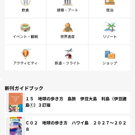
飲食
建築・アート
宿泊
イベント・観戦
世界遺産
リゾート
アクティビティ
鉄道・フライト
ショップ
新刊ガイドブック
１５ 地球の歩き方 島旅 伊豆大島 利島（伊豆諸
島①）３訂版
Ｃ０２ 地球の歩き方 ハワイ島 ２０２７～２０２
８