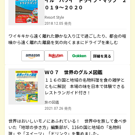
イル ハワイ ドライブ・マップ ２
０１９～２０２０
Resort Style
2018.12.05 発売
ワイキキから遠く離れた静かな入り江で過ごしたり、都会の喧
噪から遠く離れた離島を気の向くままにドライブを楽しむ
詳細を見る
Ｗ０７ 世界のグルメ図鑑
１１６の国と地域の名物料理を食の雑学と
ともに解説 本場の味を日本で体験できる
レストランガイド付き！
旅の図鑑
2021.07.26 発売
世界はおいしいモノにあふれている！ 世界中を旅して食べ歩
いた「地球の歩き方」編集部が、116の国と地域の「名物料
理」や「スイーツ」「ドリンク」を集めました。