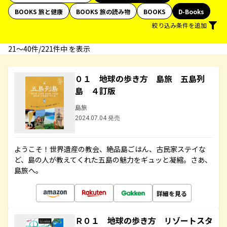
BOOKS 旅と健康
BOOKS 旅の読み物
BOOKS
D-Books
絞り込み条件を追加
21〜40件/221件中 を表示
０１ 地球の歩き方 島旅 五島列
島 ４訂版
島旅
2024.07.04 発売
ようこそ！世界遺産の教会、絶品島ごはん、古民家ステイな
ど、島の人が教えてくれた五島の魅力をギュッと凝縮。さあ、
島旅へ。
詳細を見る
Ｒ０１ 地球の歩き方 リゾートスタ