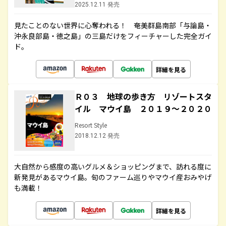
2025.12.11 発売
見たことのない世界に心奪われる！ 奄美群島南部「与論島・
沖永良部島・徳之島」の三島だけをフィーチャーした完全ガイ
ド。
詳細を見る
Ｒ０３ 地球の歩き方 リゾートスタ
イル マウイ島 ２０１９～２０２０
Resort Style
2018.12.12 発売
大自然から感度の高いグルメ＆ショッピングまで、訪れる度に
新発見があるマウイ島。旬のファーム巡りやマウイ産おみやげ
も満載！
詳細を見る