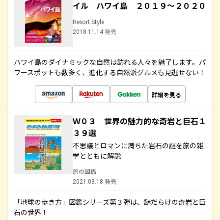
イル ハワイ島 ２０１９～２０２０
Resort Style
2018.11.14 発売
ハワイ島のダイナミックな自然は訪れる人々を魅了します。パ
ワースポットも数多く、進化する自然派グルメも見逃せない！
詳細を見る
Ｗ０３ 世界の魅力的な奇岩と巨石１
３９選
不思議とロマンに満ちた岩石の謎を旅の雑
学とともに解説
旅の図鑑
2021.03.18 発売
「地球の歩き方」図鑑シリーズ第３弾は、謎だらけの奇岩と巨
石の世界！