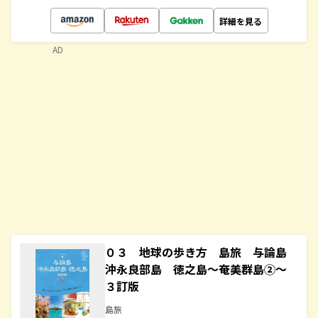
詳細を見る
AD
０３ 地球の歩き方 島旅 与論島
沖永良部島 徳之島～奄美群島②～
３訂版
島旅