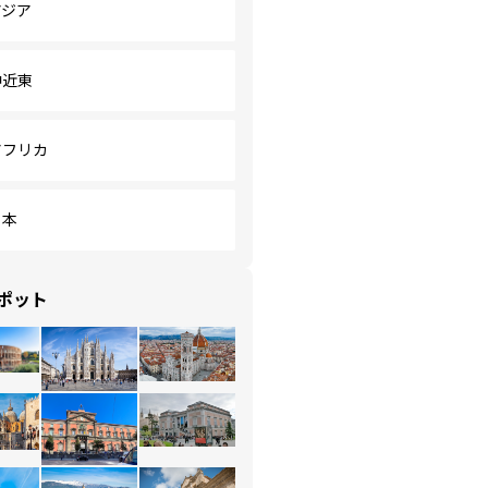
アジア
中近東
アフリカ
日本
ポット