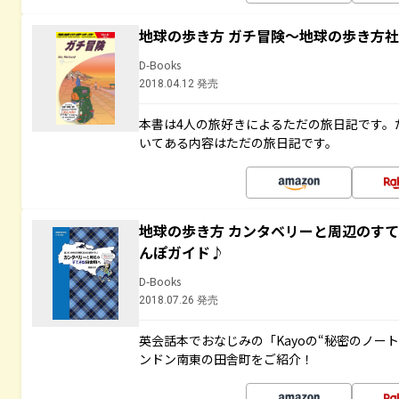
地球の歩き方 ガチ冒険～地球の歩き方
D-Books
2018.04.12 発売
本書は4人の旅好きによるただの旅日記です。
いてある内容はただの旅日記です。
地球の歩き方 カンタベリーと周辺のす
んぽガイド♪
D-Books
2018.07.26 発売
英会話本でおなじみの「Kayoの“秘密のノー
ンドン南東の田舎町をご紹介！