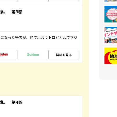
憶。 第3巻
とになった筆者が、島で出合うトロピカルでマジ
詳細を見る
憶。 第4巻