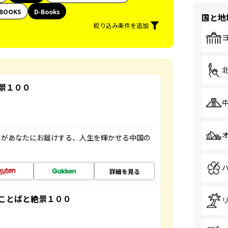
BOOKS
D-Books
国と地
絞り込み条件を追加
景１００
」があなたにお届けする、人生を輝かせる中国の
詳細を見る
ことばと絶景１００