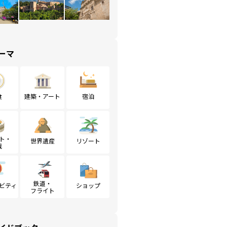
ーマ
食
建築・アート
宿泊
ト・
世界遺産
リゾート
戦
鉄道・
ビティ
ショップ
フライト