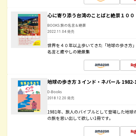
心に寄り添う台湾のことばと絶景１００
BOOKS 旅の名言＆絶景
2022.11.04 発売
世界を４０年以上歩いてきた「地球の歩き方
名言と癒やしの絶景集
地球の歩き方 3 インド・ネパール 1982
D-Books
2018.12.20 発売
1981年、旅人のバイブルとして登場した地
の旅を思い出して欲しい1冊です。