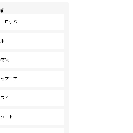
域
ヨーロッパ
北米
中南米
オセアニア
ハワイ
リゾート