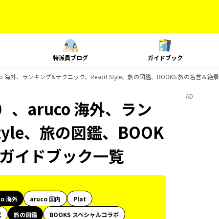
特派員ブログ
ガイドブック
 海外、ランキング&テクニック、Resort Style、旅の図鑑、BOOKS 旅の名言＆絶
AD
、aruco 海外、ラン
tyle、旅の図鑑、BOOK
sのガイドブック一覧
co 海外
aruco 国内
Plat
代
旅の図鑑
BOOKS スペシャルコラボ