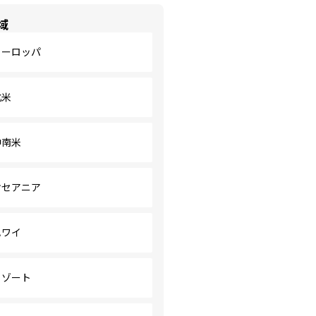
域
ヨーロッパ
北米
中南米
オセアニア
ハワイ
リゾート