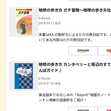
地球の歩き方 ガチ冒険～地球の歩き方
D-Books
2018.04.12 発売
本書は4人の旅好きによるただの旅日記です。
いてある内容はただの旅日記です。
地球の歩き方 カンタベリーと周辺のす
んぽガイド♪
D-Books
2018.07.26 発売
英会話本でおなじみの「Kayoの“秘密のノー
ンドン南東の田舎町をご紹介！