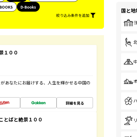
BOOKS
D-Books
国と地
絞り込み条件を追加
景１００
」があなたにお届けする、人生を輝かせる中国の
詳細を見る
ことばと絶景１００