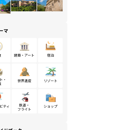
ーマ
食
建築・アート
宿泊
ト・
世界遺産
リゾート
戦
鉄道・
ビティ
ショップ
フライト