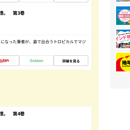
憶。 第3巻
とになった筆者が、島で出合うトロピカルでマジ
詳細を見る
憶。 第4巻