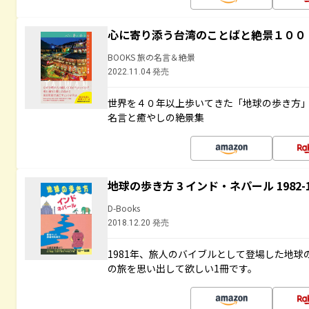
心に寄り添う台湾のことばと絶景１００
BOOKS 旅の名言＆絶景
2022.11.04 発売
世界を４０年以上歩いてきた「地球の歩き方
名言と癒やしの絶景集
地球の歩き方 3 インド・ネパール 1982
D-Books
2018.12.20 発売
1981年、旅人のバイブルとして登場した地
の旅を思い出して欲しい1冊です。