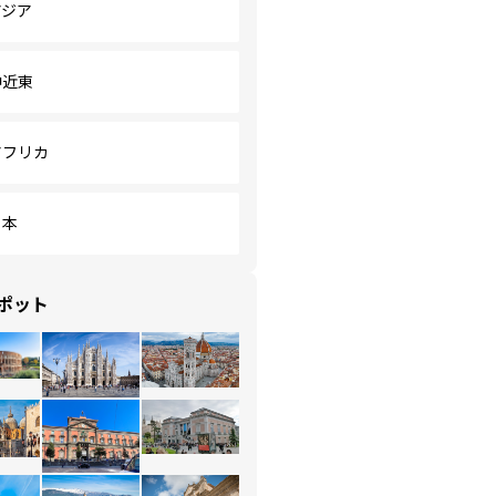
アジア
中近東
アフリカ
日本
ポット