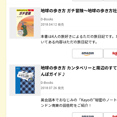
地球の歩き方 ガチ冒険～地球の歩き方
D-Books
2018.04.12 発売
本書は4人の旅好きによるただの旅日記です。
いてある内容はただの旅日記です。
地球の歩き方 カンタベリーと周辺のす
んぽガイド♪
D-Books
2018.07.26 発売
英会話本でおなじみの「Kayoの“秘密のノー
ンドン南東の田舎町をご紹介！