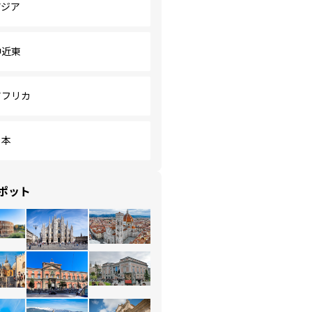
アジア
中近東
アフリカ
日本
ポット