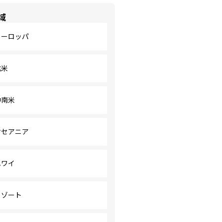
域
ヨーロッパ
北米
中南米
オセアニア
ハワイ
リゾート