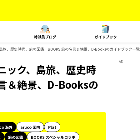
特派員ブログ
ガイドブック
、島旅、歴史時代、旅の図鑑、BOOKS 旅の名言＆絶景、D-Booksのガイドブック一覧
AD
クニック、島旅、歴史時
＆絶景、D-Booksの
uco 海外
aruco 国内
Plat
代
旅の図鑑
BOOKS スペシャルコラボ