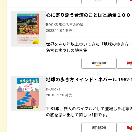
心に寄り添う台湾のことばと絶景１００
BOOKS 旅の名言＆絶景
2022.11.04 発売
世界を４０年以上歩いてきた「地球の歩き方
名言と癒やしの絶景集
地球の歩き方 3 インド・ネパール 1982
D-Books
2018.12.20 発売
1981年、旅人のバイブルとして登場した地
の旅を思い出して欲しい1冊です。