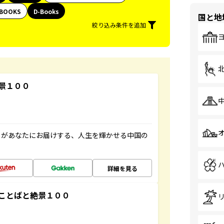
BOOKS
D-Books
国と地
絞り込み条件を追加
景１００
」があなたにお届けする、人生を輝かせる中国の
詳細を見る
ことばと絶景１００