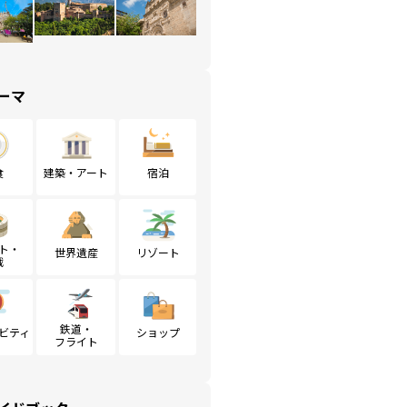
ーマ
食
建築・アート
宿泊
ト・
世界遺産
リゾート
戦
鉄道・
ビティ
ショップ
フライト