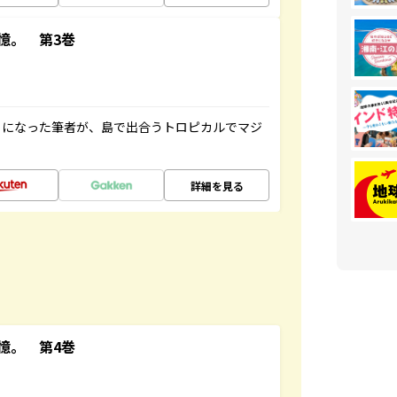
憶。 第3巻
とになった筆者が、島で出合うトロピカルでマジ
詳細を見る
憶。 第4巻