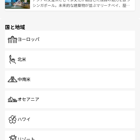
た文化、そして多様な観光資源が、訪れる旅人を魅了し続
うな絶景から文化的な体験まで、香港を存分に楽しみ尽く
シンガポール。未来的な建築物が並ぶマリーナベイ、歴史
ける。 なお、新着のタイ情報は
コンテンツ一覧
を参照して
そう。 なお、新着の香港情報は
コンテンツ一覧
を参照して
と伝統を感じられるエスニックタウン、多数の緑豊かな公
ほしい。
ほしい。
園や自然保護区など、自然が調和した近代的な景観と文化
の多様性あふれるカラフルな町は、どこを歩いても新しい
国と地域
発見がある。さらに、治安のよさや充実した公共交通機関
も、旅行者にとっては魅力的なポイント。グルメも豊富
で、ホーカーズは地元の風情を楽しめる外せないスポット
ヨーロッパ
だ。訪れる人を飽きさせないシンガポールで、多様な魅力
を体感しよう。 なお、新着のシンガポール情報は
コンテン
ツ一覧
を参照してほしい。
北米
中南米
オセアニア
ハワイ
リゾート