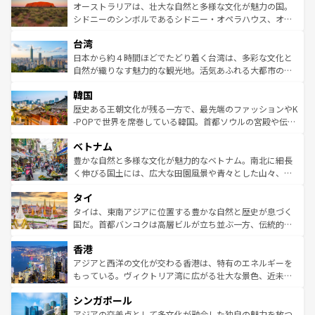
文化が魅力。旅行者はアメリカの各地域で異なる魅力を楽
島だが、静かな自然を求めるならマウイ島やカウアイ島が
オーストラリアは、壮大な自然と多様な文化が魅力の国。
しみながら、その多様性と豊かな歴史を感じることができ
おすすめ。エメラルドグリーンに輝く海をはじめ、豊かな
シドニーのシンボルであるシドニー・オペラハウス、オー
るだろう。車でのロードトリップや列車の旅も、アメリカ
文化や歴史が息づいている。「アロハスピリット」と呼ば
ストラリア東海岸北部に広がる大サンゴ礁地帯グレートバ
ならではの贅沢な旅のスタイルだ。 なお、新着のアメリカ
台湾
れるおもてなしの心で訪れる人々を迎えてくれるハワイの
リアリーフや大陸中央部にそびえるウルル（エアーズロッ
情報は
コンテンツ一覧
を参照してほしい。
人々、おいしいローカルフードやハワイアンミュージッ
ク）、タスマニアの美しい原生林やケアンズの熱帯雨林な
日本から約４時間ほどでたどり着く台湾は、多彩な文化と
ク、伝統的なフラダンスなど、すべてがハワイの魅力を彩
ど、見どころがたくさん。また、カフェやワイン、オージ
自然が織りなす魅力的な観光地。活気あふれる大都市の台
っている。訪れるたびに新しい発見と感動が待っているハ
ービーフなどの食文化も豊かで、美味しいものであふれて
北やノスタルジックな町並みが人気な九份（ジォウフェ
ワイを、存分に味わってほしい。 なお、新着のハワイ情報
韓国
いる。アクティビティも充実しており、サーフィンやダイ
ン）、静ひつな山岳地帯である台湾東部など、都市の喧騒
は
コンテンツ一覧
を参照してほしい。
ビング、ハイキングなど、アウトドア好きにはたまらな
と山間の静けさが共存しており、訪れる人に新しい発見と
歴史ある王朝文化が残る一方で、最先端のファッションやK
い。オーストラリアの多彩な魅力を存分に味わいつくそ
驚きをもたらしてくれる。また、奥深い台湾の食文化も魅
-POPで世界を席巻している韓国。首都ソウルの宮殿や伝統
う。 なお、新着のオーストラリア情報は
コンテンツ一覧
を
力で、夜市などの屋台グルメから高級料理、ヘルシーで美
家屋が並ぶエリアでは韓国の歴史と文化に浸ることがで
参照してほしい。
ベトナム
容にもいいと評判のスイーツなど、バラエティ豊かな料理
き、地方に足を延ばせば四季折々の自然美を楽しむことが
が味わえる。 なお、新着の台湾情報は
コンテンツ一覧
を参
できる。そして、キムチや焼肉、絶品のストリートフード
豊かな自然と多様な文化が魅力的なベトナム。南北に細長
照してほしい。
まで、さまざまな韓国料理が待っている。夜には、韓国な
く伸びる国土には、広大な田園風景や青々とした山々、世
らではのナイトライフも堪能できる。あたたかいホスピタ
界遺産に登録された壮大な自然景観が点在し、都市部では
タイ
リティに包まれながら、韓国の多彩な魅力を心ゆくまで味
急速な発展と共に伝統が息づく。ハノイの古い町並みやホ
わってみてほしい。 なお、新着の韓国情報は
コンテンツ一
ーチミン市のフランス統治時代の建物も、独特の雰囲気を
タイは、東南アジアに位置する豊かな自然と歴史が息づく
覧
を参照してほしい。
醸し出している。また、バラエティの豊かさとおいしさで
国だ。首都バンコクは高層ビルが立ち並ぶ一方、伝統的な
世界中の食通を魅了してやまないベトナム料理も魅力のひ
寺院や市場がいたるところに点在し、古きよき文化と現代
香港
とつ。フォーやバインミー、ベトナムコーヒーなどは、ぜ
の活気が交差している。北部ではチェンマイなどの山岳地
ひ現地で味わいたい。どの地域を訪れてもあたたかい人々
帯で自然と触れ合い、南部ではプーケットやクラビの美し
アジアと西洋の文化が交わる香港は、特有のエネルギーを
が旅行者を迎えてくれるので、きっと忘れられない旅にな
いビーチでリゾート気分を楽しむことができる。タイ料理
もっている。ヴィクトリア湾に広がる壮大な景色、近未来
るはずだ。 なお、新着のベトナム情報は
コンテンツ一覧
を
は世界的に有名で、屋台から高級レストランまで味覚を刺
的なアートスポット、そして歴史と現代が融合した町並
参照してほしい。
シンガポール
激する。気候は一年中温暖で、どの季節にも異なる楽しみ
み、どこを訪れても感動するはず。観光スポットが密集し
が待っている。親しみやすいタイの人々、仏教を中心とし
ており、効率よく見どころを回れるのも魅力。息をのむよ
アジアの交差点として多文化が融合した独自の魅力を放つ