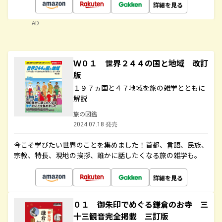
詳細を見る
AD
Ｗ０１ 世界２４４の国と地域 改訂
版
１９７ヵ国と４７地域を旅の雑学とともに
解説
旅の図鑑
2024.07.18 発売
今こそ学びたい世界のことを集めました！首都、言語、民族、
宗教、特長、現地の挨拶、誰かに話したくなる旅の雑学も。
詳細を見る
０１ 御朱印でめぐる鎌倉のお寺 三
十三観音完全掲載 三訂版