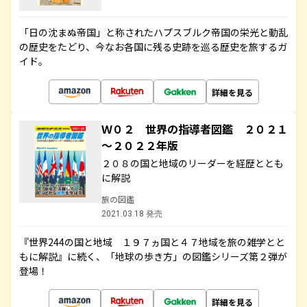
「日の沈まぬ帝国」と称されたハプスブルク帝国の栄光と動乱
の歴史をたどり、今なお各国に残る史跡を巡る歴史を旅するガ
イド。
詳細を見る
Ｗ０２ 世界の指導者図鑑 ２０２１
～２０２２年版
２０８の国と地域のリーダーを経歴ととも
に解説
旅の図鑑
2021.03.18 発売
『世界244の国と地域 １９７ヵ国と４７地域を旅の雑学とと
もに解説』に続く、「地球の歩き方」の図鑑シリーズ第２弾が
登場！
詳細を見る