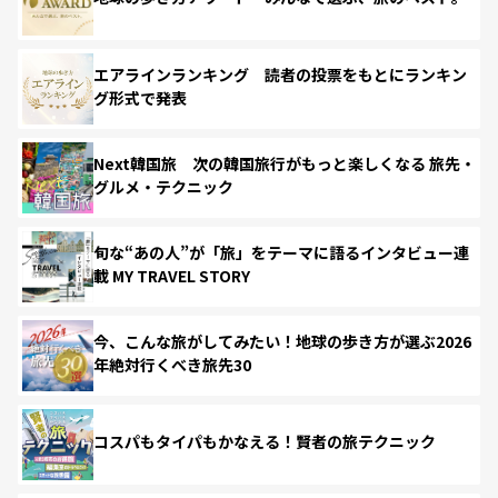
エアラインランキング 読者の投票をもとにランキン
グ形式で発表
Next韓国旅 次の韓国旅行がもっと楽しくなる 旅先・
グルメ・テクニック
旬な“あの人”が「旅」をテーマに語るインタビュー連
載 MY TRAVEL STORY
今、こんな旅がしてみたい！地球の歩き方が選ぶ2026
年絶対行くべき旅先30
コスパもタイパもかなえる！賢者の旅テクニック