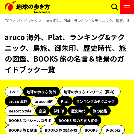
TOP
ガイドブック
aruco 海外、Plat、ランキング&テクニック、島旅、
aruco 海外、Plat、ランキング&テク
ニック、島旅、御朱印、歴史時代、旅
の図鑑、BOOKS 旅の名言＆絶景のガ
イドブック一覧
すべて
地球の歩き方 海外
地球の歩き方 Jシリーズ（国内）
aruco 海外
aruco 国内
Plat
ランキング&テクニック
Resort Style
島旅
御朱印
歴史時代
旅の図鑑
BOOKS スペシャルコラボ
BOOKS 旅の名言＆絶景
BOOKS 旅と健康
BOOKS 旅の読み物
BOOKS
D-Books