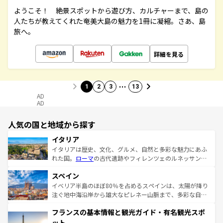
ようこそ！ 絶景スポットから遊び方、カルチャーまで、島の
人たちが教えてくれた奄美大島の魅力を1冊に凝縮。さあ、島
旅へ。
詳細を見る
…
1
2
3
13
AD
AD
人気の国と地域から探す
イタリア
イタリアは歴史、文化、グルメ、自然と多彩な魅力にあふ
れた国。
ローマ
の古代遺跡やフィレンツェのルネッサンス
美術、ヴェネツィアの運河など、歴史あるスポットはもち
スペイン
ろん、トスカーナの美しい田園風景やアマルフィ海岸の絶
景など、自然景観も見逃せない。観光の合間には、本場の
イベリア半島のほぼ80％を占めるスペインは、太陽が降り
ピザやパスタなど、絶品のイタリア料理を堪能することも
注ぐ地中海沿岸から雄大なピレネー山脈まで、多彩な自然
できる。朝目覚めてから夜眠るまで、すべての瞬間を楽し
と文化が詰まったヨーロッパ屈指の旅行先だ。多様な地域
フランスの基本情報と観光ガイド・有名観光スポ
ませてくれるイタリアで、忘れられない旅をしてみよう！
文化が根付くこの国では、情熱的なフラメンコ、熱気あふ
なお、新着のイタリア情報は
コンテンツ一覧
を参照してほ
れる闘牛、そして美味しいタパスが生活の一部となってい
ット