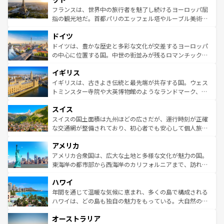
しい。
る。首都マドリードの洗練された雰囲気や、バルセロナの
フランスは、世界中の旅行者を魅了し続けるヨーロッパ屈
アートに溢れた街角から、地方では古代ローマ遺跡や中世
指の観光地だ。首都パリのエッフェル塔やルーブル美術館
の城塞都市、穏やかなビーチリゾートまで多彩な表情を見
といった象徴的なスポットから、田舎町の古風な美しさま
せる。地方によって風土や気候が異なるスペインはその個
ドイツ
で、幅広い魅力が詰まっている。華麗な宮殿、歴史的な大
性で訪れる人を魅了する。 なお、新着のスペイン情報は
コ
聖堂、美しいビーチ、そして豊かな自然が、訪れる者を心
ドイツは、豊かな歴史と多彩な文化が交差するヨーロッパ
ンテンツ一覧
を参照してほしい。
から魅了する。また、フランスは美食の国としても知ら
の中心に位置する国。中世の街並みが残るロマンチック街
れ、フランス料理はユネスコ無形文化遺産にも登録されて
道から、未来を先取りするようなモダンな都市まで多様な
イギリス
いる。シャンパンの発祥地であるランス、プロヴァンスの
顔を持つこの国は、どこを歩いても飽きることがない。ベ
香り高いラベンダー畑など、多彩な楽しみ方が可能だ。さ
ルリンの文化的活気、バイエルン州のアルプスの絶景、そ
イギリスは、古きよき伝統と最先端が共存する国。ウェス
らに、パリ以外の地域にも魅力が溢れており、どの街角に
してライン川沿いのワイン畑といった風景は必見。ビール
トミンスター寺院や大英博物館のようなランドマーク、歴
も豊かな歴史と文化が息づいている。パリ以外の個性あふ
とソーセージを味わいながら地元の人と過ごす楽しい時間
史ある大学都市、美しい丘陵地帯や牧歌的な風景など、エ
れる地方に足を運ぶとそれぞれで全く異なる文化を体験で
スイス
は、お酒好きな人にはぜひ体験してほしい。 なお、新着の
リアごとに異なる魅力がある。また、優雅なアフタヌーン
きるだろう。 なお、新着のフランス情報は
コンテンツ一覧
ドイツ情報は
コンテンツ一覧
を参照してほしい。
ティー、ビール好きにはたまらない英国パブ、サッカー観
スイスの国土面積は九州ほどの広さだが、運行時刻が正確
を参照してほしい。
戦など、本場だからこそできる体験も豊富。イギリスを旅
な交通網が整備されており、初心者でも安心して個人旅行
して楽しみつくそう。 なお、新着のイギリス情報は
コンテ
を楽しめる。日本同様に時刻表どおりの旅が可能だ。中世
アメリカ
ンツ一覧
を参照してほしい。
の建物がそのまま残る町や、スイスならではのユニークな
博物館もあり、アルプス観光だけでなく町歩きも満喫する
アメリカ合衆国は、広大な土地と多様な文化が魅力の国。
ことができる。国民の所得が高いため物価も高いが、旅行
東海岸の都市部から西海岸のカリフォルニアまで、訪れる
者向けの交通パス提供のサービスもあり、うまく活用すれ
場所ごとに異なる風景と体験が待っている。ニューヨーク
ハワイ
ば市内交通費無料で観光を楽しむこともできる。 なお、新
のような巨大都市は、観光、ショッピング、エンターテイ
着のスイス情報は
コンテンツ一覧
を参照してほしい。
ンメントが詰まった刺激的なスポットだ。一方、アメリカ
年間を通じて温暖な気候に恵まれ、多くの島で構成される
西部には大自然が広がり、グランドキャニオンやイエロー
ハワイは、どの島も独自の魅力をもっている。大自然の神
ストーン国立公園といった絶景が堪能できる。さらに、南
秘を感じたいなら、火山が生み出した壮大な景観を誇るハ
オーストラリア
部のニューオーリンズでは、音楽と美食が融合した独特の
ワイ島は見逃せない。また、定番の観光地といえばオアフ