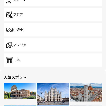
アジア
中近東
アフリカ
日本
人気スポット