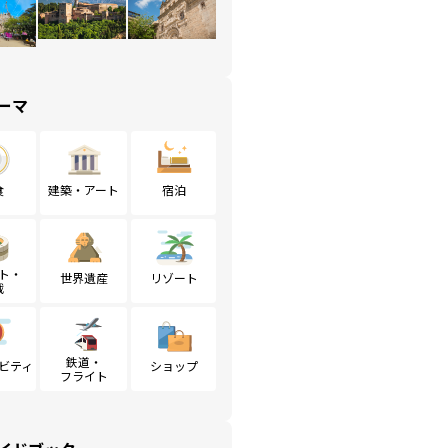
ーマ
食
建築・アート
宿泊
ト・
世界遺産
リゾート
戦
鉄道・
ビティ
ショップ
フライト