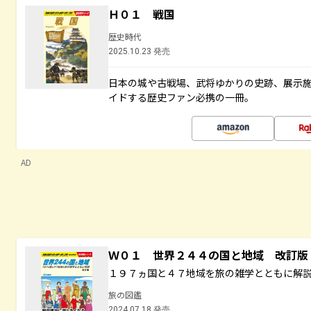
Ｈ０１ 戦国
歴史時代
2025.10.23 発売
日本の城や古戦場、武将ゆかりの史跡、展示
イドする歴史ファン必携の一冊。
AD
Ｗ０１ 世界２４４の国と地域 改訂版
１９７ヵ国と４７地域を旅の雑学とともに解
旅の図鑑
2024.07.18 発売