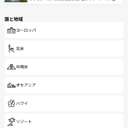
ける。 なお、新着のタイ情報は
コンテンツ一覧
を参照して
そう。 なお、新着の香港情報は
コンテンツ一覧
を参照して
と伝統を感じられるエスニックタウン、多数の緑豊かな公
ほしい。
ほしい。
園や自然保護区など、自然が調和した近代的な景観と文化
の多様性あふれるカラフルな町は、どこを歩いても新しい
国と地域
発見がある。さらに、治安のよさや充実した公共交通機関
も、旅行者にとっては魅力的なポイント。グルメも豊富
で、ホーカーズは地元の風情を楽しめる外せないスポット
ヨーロッパ
だ。訪れる人を飽きさせないシンガポールで、多様な魅力
を体感しよう。 なお、新着のシンガポール情報は
コンテン
ツ一覧
を参照してほしい。
北米
中南米
オセアニア
ハワイ
リゾート