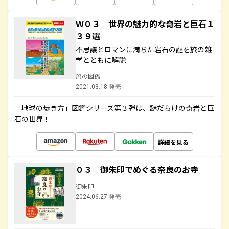
Ｗ０３ 世界の魅力的な奇岩と巨石１
３９選
不思議とロマンに満ちた岩石の謎を旅の雑
学とともに解説
旅の図鑑
2021.03.18 発売
「地球の歩き方」図鑑シリーズ第３弾は、謎だらけの奇岩と巨
石の世界！
詳細を見る
０３ 御朱印でめぐる奈良のお寺
御朱印
2024.06.27 発売