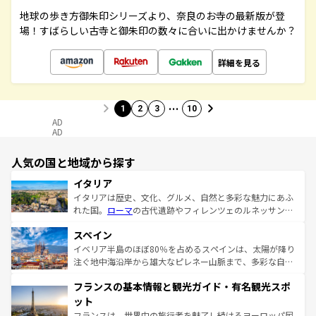
地球の歩き方御朱印シリーズより、奈良のお寺の最新版が登
場！すばらしい古寺と御朱印の数々に合いに出かけませんか？
詳細を見る
…
1
2
3
10
AD
AD
人気の国と地域から探す
イタリア
イタリアは歴史、文化、グルメ、自然と多彩な魅力にあふ
れた国。
ローマ
の古代遺跡やフィレンツェのルネッサンス
美術、ヴェネツィアの運河など、歴史あるスポットはもち
スペイン
ろん、トスカーナの美しい田園風景やアマルフィ海岸の絶
景など、自然景観も見逃せない。観光の合間には、本場の
イベリア半島のほぼ80％を占めるスペインは、太陽が降り
ピザやパスタなど、絶品のイタリア料理を堪能することも
注ぐ地中海沿岸から雄大なピレネー山脈まで、多彩な自然
できる。朝目覚めてから夜眠るまで、すべての瞬間を楽し
と文化が詰まったヨーロッパ屈指の旅行先だ。多様な地域
フランスの基本情報と観光ガイド・有名観光スポ
ませてくれるイタリアで、忘れられない旅をしてみよう！
文化が根付くこの国では、情熱的なフラメンコ、熱気あふ
なお、新着のイタリア情報は
コンテンツ一覧
を参照してほ
れる闘牛、そして美味しいタパスが生活の一部となってい
ット
しい。
る。首都マドリードの洗練された雰囲気や、バルセロナの
フランスは、世界中の旅行者を魅了し続けるヨーロッパ屈