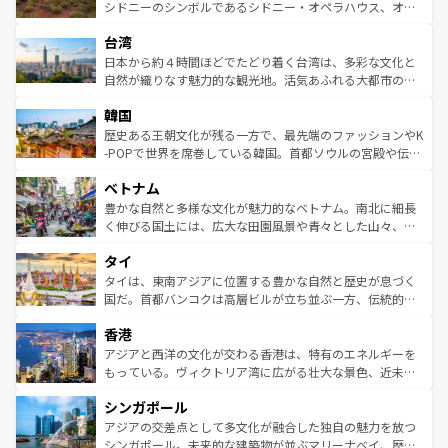
しみながら、その多様性と豊かな歴史を感じることができ
おすすめ。エメラルドグリーンに輝く海をはじめ、豊かな
シドニーのシンボルであるシドニー・オペラハウス、オー
るだろう。車でのロードトリップや列車の旅も、アメリカ
文化や歴史が息づいている。「アロハスピリット」と呼ば
ストラリア東海岸北部に広がる大サンゴ礁地帯グレートバ
ならではの贅沢な旅のスタイルだ。 なお、新着のアメリカ
台湾
れるおもてなしの心で訪れる人々を迎えてくれるハワイの
リアリーフや大陸中央部にそびえるウルル（エアーズロッ
情報は
コンテンツ一覧
を参照してほしい。
人々、おいしいローカルフードやハワイアンミュージッ
ク）、タスマニアの美しい原生林やケアンズの熱帯雨林な
日本から約４時間ほどでたどり着く台湾は、多彩な文化と
ク、伝統的なフラダンスなど、すべてがハワイの魅力を彩
ど、見どころがたくさん。また、カフェやワイン、オージ
自然が織りなす魅力的な観光地。活気あふれる大都市の台
っている。訪れるたびに新しい発見と感動が待っているハ
ービーフなどの食文化も豊かで、美味しいものであふれて
北やノスタルジックな町並みが人気な九份（ジォウフェ
ワイを、存分に味わってほしい。 なお、新着のハワイ情報
韓国
いる。アクティビティも充実しており、サーフィンやダイ
ン）、静ひつな山岳地帯である台湾東部など、都市の喧騒
は
コンテンツ一覧
を参照してほしい。
ビング、ハイキングなど、アウトドア好きにはたまらな
と山間の静けさが共存しており、訪れる人に新しい発見と
歴史ある王朝文化が残る一方で、最先端のファッションやK
い。オーストラリアの多彩な魅力を存分に味わいつくそ
驚きをもたらしてくれる。また、奥深い台湾の食文化も魅
-POPで世界を席巻している韓国。首都ソウルの宮殿や伝統
う。 なお、新着のオーストラリア情報は
コンテンツ一覧
を
力で、夜市などの屋台グルメから高級料理、ヘルシーで美
家屋が並ぶエリアでは韓国の歴史と文化に浸ることがで
参照してほしい。
ベトナム
容にもいいと評判のスイーツなど、バラエティ豊かな料理
き、地方に足を延ばせば四季折々の自然美を楽しむことが
が味わえる。 なお、新着の台湾情報は
コンテンツ一覧
を参
できる。そして、キムチや焼肉、絶品のストリートフード
豊かな自然と多様な文化が魅力的なベトナム。南北に細長
照してほしい。
まで、さまざまな韓国料理が待っている。夜には、韓国な
く伸びる国土には、広大な田園風景や青々とした山々、世
らではのナイトライフも堪能できる。あたたかいホスピタ
界遺産に登録された壮大な自然景観が点在し、都市部では
タイ
リティに包まれながら、韓国の多彩な魅力を心ゆくまで味
急速な発展と共に伝統が息づく。ハノイの古い町並みやホ
わってみてほしい。 なお、新着の韓国情報は
コンテンツ一
ーチミン市のフランス統治時代の建物も、独特の雰囲気を
タイは、東南アジアに位置する豊かな自然と歴史が息づく
覧
を参照してほしい。
醸し出している。また、バラエティの豊かさとおいしさで
国だ。首都バンコクは高層ビルが立ち並ぶ一方、伝統的な
世界中の食通を魅了してやまないベトナム料理も魅力のひ
寺院や市場がいたるところに点在し、古きよき文化と現代
香港
とつ。フォーやバインミー、ベトナムコーヒーなどは、ぜ
の活気が交差している。北部ではチェンマイなどの山岳地
ひ現地で味わいたい。どの地域を訪れてもあたたかい人々
帯で自然と触れ合い、南部ではプーケットやクラビの美し
アジアと西洋の文化が交わる香港は、特有のエネルギーを
が旅行者を迎えてくれるので、きっと忘れられない旅にな
いビーチでリゾート気分を楽しむことができる。タイ料理
もっている。ヴィクトリア湾に広がる壮大な景色、近未来
るはずだ。 なお、新着のベトナム情報は
コンテンツ一覧
を
は世界的に有名で、屋台から高級レストランまで味覚を刺
的なアートスポット、そして歴史と現代が融合した町並
参照してほしい。
シンガポール
激する。気候は一年中温暖で、どの季節にも異なる楽しみ
み、どこを訪れても感動するはず。観光スポットが密集し
が待っている。親しみやすいタイの人々、仏教を中心とし
ており、効率よく見どころを回れるのも魅力。息をのむよ
アジアの交差点として多文化が融合した独自の魅力を放つ
た文化、そして多様な観光資源が、訪れる旅人を魅了し続
うな絶景から文化的な体験まで、香港を存分に楽しみ尽く
シンガポール。未来的な建築物が並ぶマリーナベイ、歴史