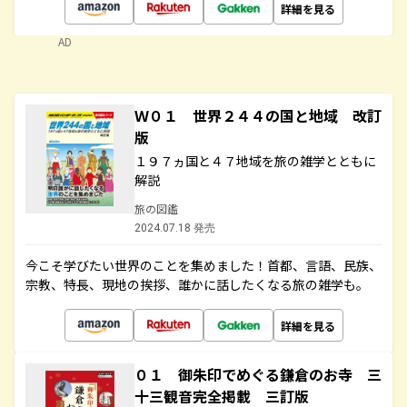
詳細を見る
AD
Ｗ０１ 世界２４４の国と地域 改訂
版
１９７ヵ国と４７地域を旅の雑学とともに
解説
旅の図鑑
2024.07.18 発売
今こそ学びたい世界のことを集めました！首都、言語、民族、
宗教、特長、現地の挨拶、誰かに話したくなる旅の雑学も。
詳細を見る
０１ 御朱印でめぐる鎌倉のお寺 三
十三観音完全掲載 三訂版