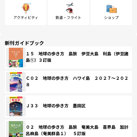
アクティビティ
鉄道・フライト
ショップ
新刊ガイドブック
１５ 地球の歩き方 島旅 伊豆大島 利島（伊豆諸
島①）３訂版
Ｃ０２ 地球の歩き方 ハワイ島 ２０２７～２０２
８
Ｊ３３ 地球の歩き方 墨田区
０２ 地球の歩き方 島旅 奄美大島 喜界島 加計
呂麻島（奄美群島１） ５訂版