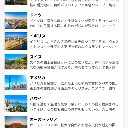
アートに溢れた街角から、地方では古代ローマ遺跡や中世
指の観光地だ。首都パリのエッフェル塔やルーブル美術館
の城塞都市、穏やかなビーチリゾートまで多彩な表情を見
といった象徴的なスポットから、田舎町の古風な美しさま
せる。地方によって風土や気候が異なるスペインはその個
ドイツ
で、幅広い魅力が詰まっている。華麗な宮殿、歴史的な大
性で訪れる人を魅了する。 なお、新着のスペイン情報は
コ
聖堂、美しいビーチ、そして豊かな自然が、訪れる者を心
ドイツは、豊かな歴史と多彩な文化が交差するヨーロッパ
ンテンツ一覧
を参照してほしい。
から魅了する。また、フランスは美食の国としても知ら
の中心に位置する国。中世の街並みが残るロマンチック街
れ、フランス料理はユネスコ無形文化遺産にも登録されて
道から、未来を先取りするようなモダンな都市まで多様な
イギリス
いる。シャンパンの発祥地であるランス、プロヴァンスの
顔を持つこの国は、どこを歩いても飽きることがない。ベ
香り高いラベンダー畑など、多彩な楽しみ方が可能だ。さ
ルリンの文化的活気、バイエルン州のアルプスの絶景、そ
イギリスは、古きよき伝統と最先端が共存する国。ウェス
らに、パリ以外の地域にも魅力が溢れており、どの街角に
してライン川沿いのワイン畑といった風景は必見。ビール
トミンスター寺院や大英博物館のようなランドマーク、歴
も豊かな歴史と文化が息づいている。パリ以外の個性あふ
とソーセージを味わいながら地元の人と過ごす楽しい時間
史ある大学都市、美しい丘陵地帯や牧歌的な風景など、エ
れる地方に足を運ぶとそれぞれで全く異なる文化を体験で
スイス
は、お酒好きな人にはぜひ体験してほしい。 なお、新着の
リアごとに異なる魅力がある。また、優雅なアフタヌーン
きるだろう。 なお、新着のフランス情報は
コンテンツ一覧
ドイツ情報は
コンテンツ一覧
を参照してほしい。
ティー、ビール好きにはたまらない英国パブ、サッカー観
スイスの国土面積は九州ほどの広さだが、運行時刻が正確
を参照してほしい。
戦など、本場だからこそできる体験も豊富。イギリスを旅
な交通網が整備されており、初心者でも安心して個人旅行
して楽しみつくそう。 なお、新着のイギリス情報は
コンテ
を楽しめる。日本同様に時刻表どおりの旅が可能だ。中世
アメリカ
ンツ一覧
を参照してほしい。
の建物がそのまま残る町や、スイスならではのユニークな
博物館もあり、アルプス観光だけでなく町歩きも満喫する
アメリカ合衆国は、広大な土地と多様な文化が魅力の国。
ことができる。国民の所得が高いため物価も高いが、旅行
東海岸の都市部から西海岸のカリフォルニアまで、訪れる
者向けの交通パス提供のサービスもあり、うまく活用すれ
場所ごとに異なる風景と体験が待っている。ニューヨーク
ハワイ
ば市内交通費無料で観光を楽しむこともできる。 なお、新
のような巨大都市は、観光、ショッピング、エンターテイ
着のスイス情報は
コンテンツ一覧
を参照してほしい。
ンメントが詰まった刺激的なスポットだ。一方、アメリカ
年間を通じて温暖な気候に恵まれ、多くの島で構成される
西部には大自然が広がり、グランドキャニオンやイエロー
ハワイは、どの島も独自の魅力をもっている。大自然の神
ストーン国立公園といった絶景が堪能できる。さらに、南
秘を感じたいなら、火山が生み出した壮大な景観を誇るハ
オーストラリア
部のニューオーリンズでは、音楽と美食が融合した独特の
ワイ島は見逃せない。また、定番の観光地といえばオアフ
文化が魅力。旅行者はアメリカの各地域で異なる魅力を楽
島だが、静かな自然を求めるならマウイ島やカウアイ島が
オーストラリアは、壮大な自然と多様な文化が魅力の国。