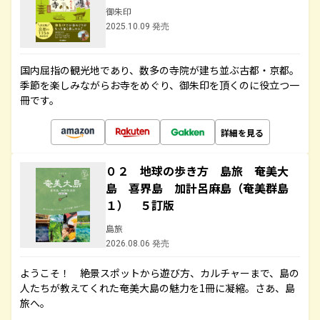
御朱印
2025.10.09 発売
国内屈指の観光地であり、数多の寺院が建ち並ぶ古都・京都。
季節を楽しみながらお寺をめぐり、御朱印を頂くのに役立つ一
冊です。
詳細を見る
０２ 地球の歩き方 島旅 奄美大
島 喜界島 加計呂麻島（奄美群島
１） ５訂版
島旅
2026.08.06 発売
ようこそ！ 絶景スポットから遊び方、カルチャーまで、島の
人たちが教えてくれた奄美大島の魅力を1冊に凝縮。さあ、島
旅へ。