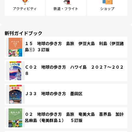
アクティビティ
鉄道・フライト
ショップ
新刊ガイドブック
１５ 地球の歩き方 島旅 伊豆大島 利島（伊豆諸
島①）３訂版
Ｃ０２ 地球の歩き方 ハワイ島 ２０２７～２０２
８
Ｊ３３ 地球の歩き方 墨田区
０２ 地球の歩き方 島旅 奄美大島 喜界島 加計
呂麻島（奄美群島１） ５訂版