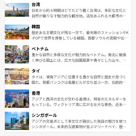
ならではの贅沢な旅のスタイルだ。 なお、新着のアメリカ
台湾
れるおもてなしの心で訪れる人々を迎えてくれるハワイの
リアリーフや大陸中央部にそびえるウルル（エアーズロッ
情報は
コンテンツ一覧
を参照してほしい。
人々、おいしいローカルフードやハワイアンミュージッ
ク）、タスマニアの美しい原生林やケアンズの熱帯雨林な
日本から約４時間ほどでたどり着く台湾は、多彩な文化と
ク、伝統的なフラダンスなど、すべてがハワイの魅力を彩
ど、見どころがたくさん。また、カフェやワイン、オージ
自然が織りなす魅力的な観光地。活気あふれる大都市の台
っている。訪れるたびに新しい発見と感動が待っているハ
ービーフなどの食文化も豊かで、美味しいものであふれて
北やノスタルジックな町並みが人気な九份（ジォウフェ
ワイを、存分に味わってほしい。 なお、新着のハワイ情報
韓国
いる。アクティビティも充実しており、サーフィンやダイ
ン）、静ひつな山岳地帯である台湾東部など、都市の喧騒
は
コンテンツ一覧
を参照してほしい。
ビング、ハイキングなど、アウトドア好きにはたまらな
と山間の静けさが共存しており、訪れる人に新しい発見と
歴史ある王朝文化が残る一方で、最先端のファッションやK
い。オーストラリアの多彩な魅力を存分に味わいつくそ
驚きをもたらしてくれる。また、奥深い台湾の食文化も魅
-POPで世界を席巻している韓国。首都ソウルの宮殿や伝統
う。 なお、新着のオーストラリア情報は
コンテンツ一覧
を
力で、夜市などの屋台グルメから高級料理、ヘルシーで美
家屋が並ぶエリアでは韓国の歴史と文化に浸ることがで
参照してほしい。
ベトナム
容にもいいと評判のスイーツなど、バラエティ豊かな料理
き、地方に足を延ばせば四季折々の自然美を楽しむことが
が味わえる。 なお、新着の台湾情報は
コンテンツ一覧
を参
できる。そして、キムチや焼肉、絶品のストリートフード
豊かな自然と多様な文化が魅力的なベトナム。南北に細長
照してほしい。
まで、さまざまな韓国料理が待っている。夜には、韓国な
く伸びる国土には、広大な田園風景や青々とした山々、世
らではのナイトライフも堪能できる。あたたかいホスピタ
界遺産に登録された壮大な自然景観が点在し、都市部では
タイ
リティに包まれながら、韓国の多彩な魅力を心ゆくまで味
急速な発展と共に伝統が息づく。ハノイの古い町並みやホ
わってみてほしい。 なお、新着の韓国情報は
コンテンツ一
ーチミン市のフランス統治時代の建物も、独特の雰囲気を
タイは、東南アジアに位置する豊かな自然と歴史が息づく
覧
を参照してほしい。
醸し出している。また、バラエティの豊かさとおいしさで
国だ。首都バンコクは高層ビルが立ち並ぶ一方、伝統的な
世界中の食通を魅了してやまないベトナム料理も魅力のひ
寺院や市場がいたるところに点在し、古きよき文化と現代
香港
とつ。フォーやバインミー、ベトナムコーヒーなどは、ぜ
の活気が交差している。北部ではチェンマイなどの山岳地
ひ現地で味わいたい。どの地域を訪れてもあたたかい人々
帯で自然と触れ合い、南部ではプーケットやクラビの美し
アジアと西洋の文化が交わる香港は、特有のエネルギーを
が旅行者を迎えてくれるので、きっと忘れられない旅にな
いビーチでリゾート気分を楽しむことができる。タイ料理
もっている。ヴィクトリア湾に広がる壮大な景色、近未来
るはずだ。 なお、新着のベトナム情報は
コンテンツ一覧
を
は世界的に有名で、屋台から高級レストランまで味覚を刺
的なアートスポット、そして歴史と現代が融合した町並
参照してほしい。
シンガポール
激する。気候は一年中温暖で、どの季節にも異なる楽しみ
み、どこを訪れても感動するはず。観光スポットが密集し
が待っている。親しみやすいタイの人々、仏教を中心とし
ており、効率よく見どころを回れるのも魅力。息をのむよ
アジアの交差点として多文化が融合した独自の魅力を放つ
た文化、そして多様な観光資源が、訪れる旅人を魅了し続
うな絶景から文化的な体験まで、香港を存分に楽しみ尽く
シンガポール。未来的な建築物が並ぶマリーナベイ、歴史
ける。 なお、新着のタイ情報は
コンテンツ一覧
を参照して
そう。 なお、新着の香港情報は
コンテンツ一覧
を参照して
と伝統を感じられるエスニックタウン、多数の緑豊かな公