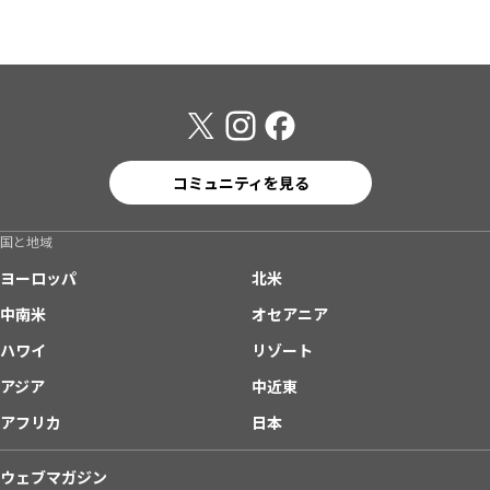
コミュニティを見る
国と地域
ヨーロッパ
北米
中南米
オセアニア
ハワイ
リゾート
アジア
中近東
アフリカ
日本
ウェブマガジン