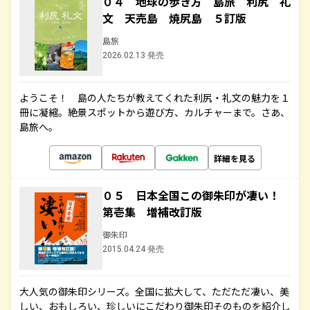
０４ 地球の歩き方 島旅 利尻 礼
文 天売島 焼尻島 ５訂版
島旅
2026.02.13 発売
ようこそ！ 島の人たちが教えてくれた利尻・礼文の魅力を１
冊に凝縮。絶景スポットから遊び方、カルチャーまで。さあ、
島旅へ。
詳細を見る
０５ 日本全国この御朱印が凄い！
第壱集 増補改訂版
御朱印
2015.04.24 発売
大人気の御朱印シリーズ。全国に拡大して、ただただ凄い、美
しい、おもしろい、珍しいにこだわり御朱印そのものを紹介し