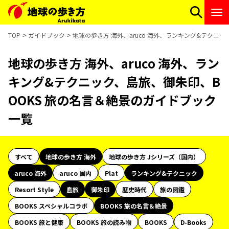
TOP
ガイドブック
地球の歩き方 海外、aruco 海外、ランキング&テクニ
地球の歩き方 海外、aruco 海外、ラン
キング&テクニック、島旅、御朱印、B
OOKS 旅の名言＆絶景のガイドブック
一覧
すべて
地球の歩き方 海外
地球の歩き方 Jシリーズ（国内）
aruco 海外
aruco 国内
Plat
ランキング&テクニック
Resort Style
島旅
御朱印
歴史時代
旅の図鑑
BOOKS スペシャルコラボ
BOOKS 旅の名言＆絶景
BOOKS 旅と健康
BOOKS 旅の読み物
BOOKS
D-Books