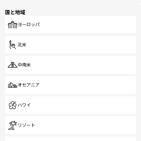
ほしい。
ほしい。
園や自然保護区など、自然が調和した近代的な景観と文化
の多様性あふれるカラフルな町は、どこを歩いても新しい
国と地域
発見がある。さらに、治安のよさや充実した公共交通機関
も、旅行者にとっては魅力的なポイント。グルメも豊富
で、ホーカーズは地元の風情を楽しめる外せないスポット
ヨーロッパ
だ。訪れる人を飽きさせないシンガポールで、多様な魅力
を体感しよう。 なお、新着のシンガポール情報は
コンテン
ツ一覧
を参照してほしい。
北米
中南米
オセアニア
ハワイ
リゾート