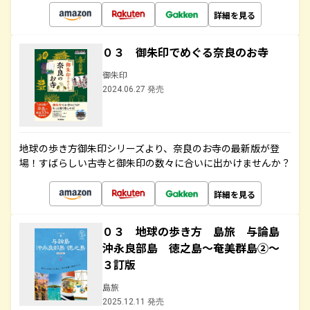
詳細を見る
０３ 御朱印でめぐる奈良のお寺
御朱印
2024.06.27 発売
地球の歩き方御朱印シリーズより、奈良のお寺の最新版が登
場！すばらしい古寺と御朱印の数々に合いに出かけませんか？
詳細を見る
０３ 地球の歩き方 島旅 与論島
沖永良部島 徳之島～奄美群島②～
３訂版
島旅
2025.12.11 発売