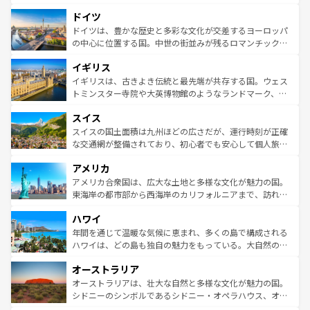
の城塞都市、穏やかなビーチリゾートまで多彩な表情を見
といった象徴的なスポットから、田舎町の古風な美しさま
せる。地方によって風土や気候が異なるスペインはその個
ドイツ
で、幅広い魅力が詰まっている。華麗な宮殿、歴史的な大
性で訪れる人を魅了する。 なお、新着のスペイン情報は
コ
聖堂、美しいビーチ、そして豊かな自然が、訪れる者を心
ドイツは、豊かな歴史と多彩な文化が交差するヨーロッパ
ンテンツ一覧
を参照してほしい。
から魅了する。また、フランスは美食の国としても知ら
の中心に位置する国。中世の街並みが残るロマンチック街
れ、フランス料理はユネスコ無形文化遺産にも登録されて
道から、未来を先取りするようなモダンな都市まで多様な
イギリス
いる。シャンパンの発祥地であるランス、プロヴァンスの
顔を持つこの国は、どこを歩いても飽きることがない。ベ
香り高いラベンダー畑など、多彩な楽しみ方が可能だ。さ
ルリンの文化的活気、バイエルン州のアルプスの絶景、そ
イギリスは、古きよき伝統と最先端が共存する国。ウェス
らに、パリ以外の地域にも魅力が溢れており、どの街角に
してライン川沿いのワイン畑といった風景は必見。ビール
トミンスター寺院や大英博物館のようなランドマーク、歴
も豊かな歴史と文化が息づいている。パリ以外の個性あふ
とソーセージを味わいながら地元の人と過ごす楽しい時間
史ある大学都市、美しい丘陵地帯や牧歌的な風景など、エ
れる地方に足を運ぶとそれぞれで全く異なる文化を体験で
スイス
は、お酒好きな人にはぜひ体験してほしい。 なお、新着の
リアごとに異なる魅力がある。また、優雅なアフタヌーン
きるだろう。 なお、新着のフランス情報は
コンテンツ一覧
ドイツ情報は
コンテンツ一覧
を参照してほしい。
ティー、ビール好きにはたまらない英国パブ、サッカー観
スイスの国土面積は九州ほどの広さだが、運行時刻が正確
を参照してほしい。
戦など、本場だからこそできる体験も豊富。イギリスを旅
な交通網が整備されており、初心者でも安心して個人旅行
して楽しみつくそう。 なお、新着のイギリス情報は
コンテ
を楽しめる。日本同様に時刻表どおりの旅が可能だ。中世
アメリカ
ンツ一覧
を参照してほしい。
の建物がそのまま残る町や、スイスならではのユニークな
博物館もあり、アルプス観光だけでなく町歩きも満喫する
アメリカ合衆国は、広大な土地と多様な文化が魅力の国。
ことができる。国民の所得が高いため物価も高いが、旅行
東海岸の都市部から西海岸のカリフォルニアまで、訪れる
者向けの交通パス提供のサービスもあり、うまく活用すれ
場所ごとに異なる風景と体験が待っている。ニューヨーク
ハワイ
ば市内交通費無料で観光を楽しむこともできる。 なお、新
のような巨大都市は、観光、ショッピング、エンターテイ
着のスイス情報は
コンテンツ一覧
を参照してほしい。
ンメントが詰まった刺激的なスポットだ。一方、アメリカ
年間を通じて温暖な気候に恵まれ、多くの島で構成される
西部には大自然が広がり、グランドキャニオンやイエロー
ハワイは、どの島も独自の魅力をもっている。大自然の神
ストーン国立公園といった絶景が堪能できる。さらに、南
秘を感じたいなら、火山が生み出した壮大な景観を誇るハ
オーストラリア
部のニューオーリンズでは、音楽と美食が融合した独特の
ワイ島は見逃せない。また、定番の観光地といえばオアフ
文化が魅力。旅行者はアメリカの各地域で異なる魅力を楽
島だが、静かな自然を求めるならマウイ島やカウアイ島が
オーストラリアは、壮大な自然と多様な文化が魅力の国。
しみながら、その多様性と豊かな歴史を感じることができ
おすすめ。エメラルドグリーンに輝く海をはじめ、豊かな
シドニーのシンボルであるシドニー・オペラハウス、オー
るだろう。車でのロードトリップや列車の旅も、アメリカ
文化や歴史が息づいている。「アロハスピリット」と呼ば
ストラリア東海岸北部に広がる大サンゴ礁地帯グレートバ