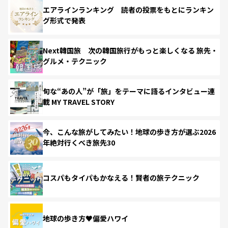
エアラインランキング 読者の投票をもとにランキン
グ形式で発表
Next韓国旅 次の韓国旅行がもっと楽しくなる 旅先・
グルメ・テクニック
旬な“あの人”が「旅」をテーマに語るインタビュー連
載 MY TRAVEL STORY
今、こんな旅がしてみたい！地球の歩き方が選ぶ2026
年絶対行くべき旅先30
コスパもタイパもかなえる！賢者の旅テクニック
地球の歩き方♥偏愛ハワイ