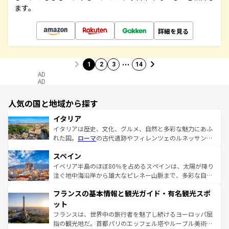
ます。
詳細を見る
…
1
2
3
14
AD
AD
人気の国と地域から探す
イタリア
イタリアは歴史、文化、グルメ、自然と多彩な魅力にあふ
れた国。
ローマ
の古代遺跡やフィレンツェのルネッサンス
美術、ヴェネツィアの運河など、歴史あるスポットはもち
スペイン
ろん、トスカーナの美しい田園風景やアマルフィ海岸の絶
景など、自然景観も見逃せない。観光の合間には、本場の
イベリア半島のほぼ80％を占めるスペインは、太陽が降り
ピザやパスタなど、絶品のイタリア料理を堪能することも
注ぐ地中海沿岸から雄大なピレネー山脈まで、多彩な自然
できる。朝目覚めてから夜眠るまで、すべての瞬間を楽し
と文化が詰まったヨーロッパ屈指の旅行先だ。多様な地域
フランスの基本情報と観光ガイド・有名観光スポ
ませてくれるイタリアで、忘れられない旅をしてみよう！
文化が根付くこの国では、情熱的なフラメンコ、熱気あふ
なお、新着のイタリア情報は
コンテンツ一覧
を参照してほ
れる闘牛、そして美味しいタパスが生活の一部となってい
ット
しい。
る。首都マドリードの洗練された雰囲気や、バルセロナの
フランスは、世界中の旅行者を魅了し続けるヨーロッパ屈
アートに溢れた街角から、地方では古代ローマ遺跡や中世
指の観光地だ。首都パリのエッフェル塔やルーブル美術館