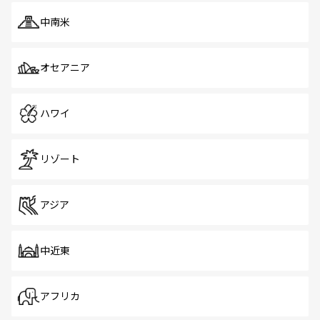
中南米
オセアニア
ハワイ
リゾート
アジア
中近東
アフリカ