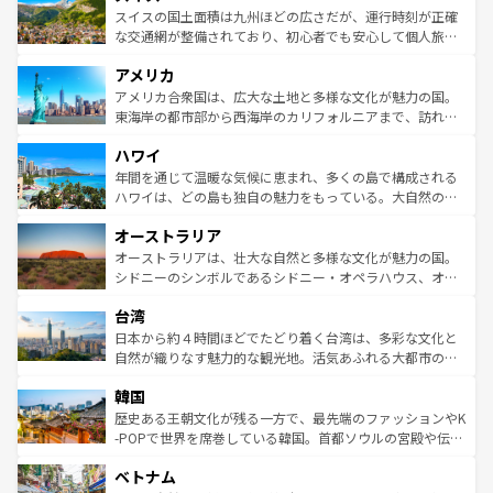
きるだろう。 なお、新着のフランス情報は
コンテンツ一覧
ドイツ情報は
コンテンツ一覧
を参照してほしい。
ティー、ビール好きにはたまらない英国パブ、サッカー観
スイスの国土面積は九州ほどの広さだが、運行時刻が正確
を参照してほしい。
戦など、本場だからこそできる体験も豊富。イギリスを旅
な交通網が整備されており、初心者でも安心して個人旅行
して楽しみつくそう。 なお、新着のイギリス情報は
コンテ
を楽しめる。日本同様に時刻表どおりの旅が可能だ。中世
アメリカ
ンツ一覧
を参照してほしい。
の建物がそのまま残る町や、スイスならではのユニークな
博物館もあり、アルプス観光だけでなく町歩きも満喫する
アメリカ合衆国は、広大な土地と多様な文化が魅力の国。
ことができる。国民の所得が高いため物価も高いが、旅行
東海岸の都市部から西海岸のカリフォルニアまで、訪れる
者向けの交通パス提供のサービスもあり、うまく活用すれ
場所ごとに異なる風景と体験が待っている。ニューヨーク
ハワイ
ば市内交通費無料で観光を楽しむこともできる。 なお、新
のような巨大都市は、観光、ショッピング、エンターテイ
着のスイス情報は
コンテンツ一覧
を参照してほしい。
ンメントが詰まった刺激的なスポットだ。一方、アメリカ
年間を通じて温暖な気候に恵まれ、多くの島で構成される
西部には大自然が広がり、グランドキャニオンやイエロー
ハワイは、どの島も独自の魅力をもっている。大自然の神
ストーン国立公園といった絶景が堪能できる。さらに、南
秘を感じたいなら、火山が生み出した壮大な景観を誇るハ
オーストラリア
部のニューオーリンズでは、音楽と美食が融合した独特の
ワイ島は見逃せない。また、定番の観光地といえばオアフ
文化が魅力。旅行者はアメリカの各地域で異なる魅力を楽
島だが、静かな自然を求めるならマウイ島やカウアイ島が
オーストラリアは、壮大な自然と多様な文化が魅力の国。
しみながら、その多様性と豊かな歴史を感じることができ
おすすめ。エメラルドグリーンに輝く海をはじめ、豊かな
シドニーのシンボルであるシドニー・オペラハウス、オー
るだろう。車でのロードトリップや列車の旅も、アメリカ
文化や歴史が息づいている。「アロハスピリット」と呼ば
ストラリア東海岸北部に広がる大サンゴ礁地帯グレートバ
ならではの贅沢な旅のスタイルだ。 なお、新着のアメリカ
台湾
れるおもてなしの心で訪れる人々を迎えてくれるハワイの
リアリーフや大陸中央部にそびえるウルル（エアーズロッ
情報は
コンテンツ一覧
を参照してほしい。
人々、おいしいローカルフードやハワイアンミュージッ
ク）、タスマニアの美しい原生林やケアンズの熱帯雨林な
日本から約４時間ほどでたどり着く台湾は、多彩な文化と
ク、伝統的なフラダンスなど、すべてがハワイの魅力を彩
ど、見どころがたくさん。また、カフェやワイン、オージ
自然が織りなす魅力的な観光地。活気あふれる大都市の台
っている。訪れるたびに新しい発見と感動が待っているハ
ービーフなどの食文化も豊かで、美味しいものであふれて
北やノスタルジックな町並みが人気な九份（ジォウフェ
ワイを、存分に味わってほしい。 なお、新着のハワイ情報
韓国
いる。アクティビティも充実しており、サーフィンやダイ
ン）、静ひつな山岳地帯である台湾東部など、都市の喧騒
は
コンテンツ一覧
を参照してほしい。
ビング、ハイキングなど、アウトドア好きにはたまらな
と山間の静けさが共存しており、訪れる人に新しい発見と
歴史ある王朝文化が残る一方で、最先端のファッションやK
い。オーストラリアの多彩な魅力を存分に味わいつくそ
驚きをもたらしてくれる。また、奥深い台湾の食文化も魅
-POPで世界を席巻している韓国。首都ソウルの宮殿や伝統
う。 なお、新着のオーストラリア情報は
コンテンツ一覧
を
力で、夜市などの屋台グルメから高級料理、ヘルシーで美
家屋が並ぶエリアでは韓国の歴史と文化に浸ることがで
参照してほしい。
ベトナム
容にもいいと評判のスイーツなど、バラエティ豊かな料理
き、地方に足を延ばせば四季折々の自然美を楽しむことが