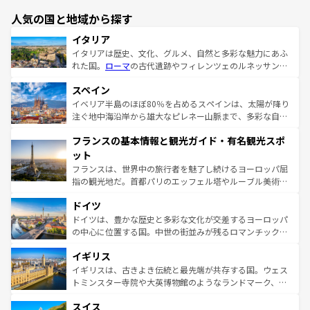
人気の国と地域から探す
イタリア
イタリアは歴史、文化、グルメ、自然と多彩な魅力にあふ
れた国。
ローマ
の古代遺跡やフィレンツェのルネッサンス
美術、ヴェネツィアの運河など、歴史あるスポットはもち
スペイン
ろん、トスカーナの美しい田園風景やアマルフィ海岸の絶
景など、自然景観も見逃せない。観光の合間には、本場の
イベリア半島のほぼ80％を占めるスペインは、太陽が降り
ピザやパスタなど、絶品のイタリア料理を堪能することも
注ぐ地中海沿岸から雄大なピレネー山脈まで、多彩な自然
できる。朝目覚めてから夜眠るまで、すべての瞬間を楽し
と文化が詰まったヨーロッパ屈指の旅行先だ。多様な地域
フランスの基本情報と観光ガイド・有名観光スポ
ませてくれるイタリアで、忘れられない旅をしてみよう！
文化が根付くこの国では、情熱的なフラメンコ、熱気あふ
なお、新着のイタリア情報は
コンテンツ一覧
を参照してほ
れる闘牛、そして美味しいタパスが生活の一部となってい
ット
しい。
る。首都マドリードの洗練された雰囲気や、バルセロナの
フランスは、世界中の旅行者を魅了し続けるヨーロッパ屈
アートに溢れた街角から、地方では古代ローマ遺跡や中世
指の観光地だ。首都パリのエッフェル塔やルーブル美術館
の城塞都市、穏やかなビーチリゾートまで多彩な表情を見
といった象徴的なスポットから、田舎町の古風な美しさま
せる。地方によって風土や気候が異なるスペインはその個
ドイツ
で、幅広い魅力が詰まっている。華麗な宮殿、歴史的な大
性で訪れる人を魅了する。 なお、新着のスペイン情報は
コ
聖堂、美しいビーチ、そして豊かな自然が、訪れる者を心
ドイツは、豊かな歴史と多彩な文化が交差するヨーロッパ
ンテンツ一覧
を参照してほしい。
から魅了する。また、フランスは美食の国としても知ら
の中心に位置する国。中世の街並みが残るロマンチック街
れ、フランス料理はユネスコ無形文化遺産にも登録されて
道から、未来を先取りするようなモダンな都市まで多様な
イギリス
いる。シャンパンの発祥地であるランス、プロヴァンスの
顔を持つこの国は、どこを歩いても飽きることがない。ベ
香り高いラベンダー畑など、多彩な楽しみ方が可能だ。さ
ルリンの文化的活気、バイエルン州のアルプスの絶景、そ
イギリスは、古きよき伝統と最先端が共存する国。ウェス
らに、パリ以外の地域にも魅力が溢れており、どの街角に
してライン川沿いのワイン畑といった風景は必見。ビール
トミンスター寺院や大英博物館のようなランドマーク、歴
も豊かな歴史と文化が息づいている。パリ以外の個性あふ
とソーセージを味わいながら地元の人と過ごす楽しい時間
史ある大学都市、美しい丘陵地帯や牧歌的な風景など、エ
れる地方に足を運ぶとそれぞれで全く異なる文化を体験で
スイス
は、お酒好きな人にはぜひ体験してほしい。 なお、新着の
リアごとに異なる魅力がある。また、優雅なアフタヌーン