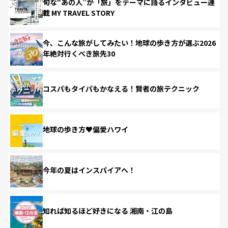
旬な“あの人”が「旅」をテーマに語るインタビュー連
載 MY TRAVEL STORY
今、こんな旅がしてみたい！地球の歩き方が選ぶ2026
年絶対行くべき旅先30
コスパもタイパもかなえる！賢者の旅テクニック
地球の歩き方♥偏愛ハワイ
今年の夏はインスパイアへ！
知れば知るほど好きになる 湘南・江の島