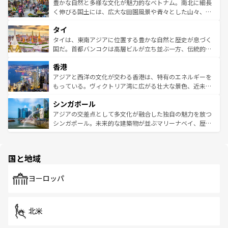
が味わえる。 なお、新着の台湾情報は
コンテンツ一覧
を参
できる。そして、キムチや焼肉、絶品のストリートフード
豊かな自然と多様な文化が魅力的なベトナム。南北に細長
照してほしい。
まで、さまざまな韓国料理が待っている。夜には、韓国な
く伸びる国土には、広大な田園風景や青々とした山々、世
らではのナイトライフも堪能できる。あたたかいホスピタ
界遺産に登録された壮大な自然景観が点在し、都市部では
タイ
リティに包まれながら、韓国の多彩な魅力を心ゆくまで味
急速な発展と共に伝統が息づく。ハノイの古い町並みやホ
わってみてほしい。 なお、新着の韓国情報は
コンテンツ一
ーチミン市のフランス統治時代の建物も、独特の雰囲気を
タイは、東南アジアに位置する豊かな自然と歴史が息づく
覧
を参照してほしい。
醸し出している。また、バラエティの豊かさとおいしさで
国だ。首都バンコクは高層ビルが立ち並ぶ一方、伝統的な
世界中の食通を魅了してやまないベトナム料理も魅力のひ
寺院や市場がいたるところに点在し、古きよき文化と現代
香港
とつ。フォーやバインミー、ベトナムコーヒーなどは、ぜ
の活気が交差している。北部ではチェンマイなどの山岳地
ひ現地で味わいたい。どの地域を訪れてもあたたかい人々
帯で自然と触れ合い、南部ではプーケットやクラビの美し
アジアと西洋の文化が交わる香港は、特有のエネルギーを
が旅行者を迎えてくれるので、きっと忘れられない旅にな
いビーチでリゾート気分を楽しむことができる。タイ料理
もっている。ヴィクトリア湾に広がる壮大な景色、近未来
るはずだ。 なお、新着のベトナム情報は
コンテンツ一覧
を
は世界的に有名で、屋台から高級レストランまで味覚を刺
的なアートスポット、そして歴史と現代が融合した町並
参照してほしい。
シンガポール
激する。気候は一年中温暖で、どの季節にも異なる楽しみ
み、どこを訪れても感動するはず。観光スポットが密集し
が待っている。親しみやすいタイの人々、仏教を中心とし
ており、効率よく見どころを回れるのも魅力。息をのむよ
アジアの交差点として多文化が融合した独自の魅力を放つ
た文化、そして多様な観光資源が、訪れる旅人を魅了し続
うな絶景から文化的な体験まで、香港を存分に楽しみ尽く
シンガポール。未来的な建築物が並ぶマリーナベイ、歴史
ける。 なお、新着のタイ情報は
コンテンツ一覧
を参照して
そう。 なお、新着の香港情報は
コンテンツ一覧
を参照して
と伝統を感じられるエスニックタウン、多数の緑豊かな公
ほしい。
ほしい。
園や自然保護区など、自然が調和した近代的な景観と文化
の多様性あふれるカラフルな町は、どこを歩いても新しい
国と地域
発見がある。さらに、治安のよさや充実した公共交通機関
も、旅行者にとっては魅力的なポイント。グルメも豊富
で、ホーカーズは地元の風情を楽しめる外せないスポット
ヨーロッパ
だ。訪れる人を飽きさせないシンガポールで、多様な魅力
を体感しよう。 なお、新着のシンガポール情報は
コンテン
ツ一覧
を参照してほしい。
北米