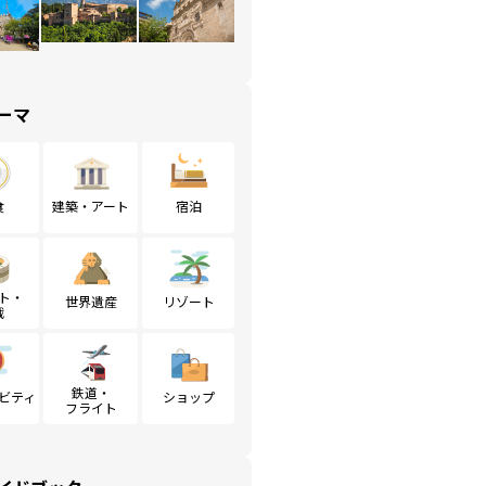
ーマ
食
建築・アート
宿泊
ト・
世界遺産
リゾート
戦
鉄道・
ビティ
ショップ
フライト