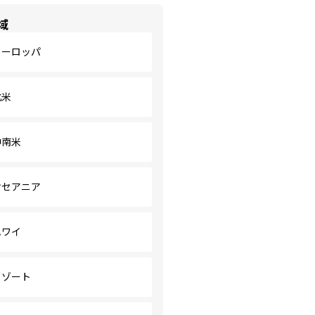
域
ヨーロッパ
北米
中南米
オセアニア
ハワイ
リゾート