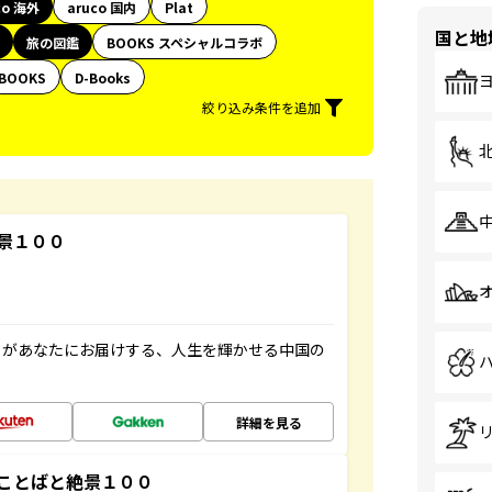
co 海外
aruco 国内
Plat
国と地
旅の図鑑
BOOKS スペシャルコラボ
BOOKS
D-Books
絞り込み条件を追加
景１００
」があなたにお届けする、人生を輝かせる中国の
詳細を見る
ことばと絶景１００