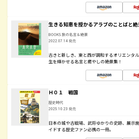
生きる知恵を授かるアラブのことばと絶
BOOKS 旅の名言＆絶景
2022.07.14 発売
古きと新しき、東と西が調和するオリエンタ
生を輝かせる名言と癒やしの絶景集！
Ｈ０１ 戦国
歴史時代
2025.10.23 発売
日本の城や古戦場、武将ゆかりの史跡、展示
イドする歴史ファン必携の一冊。