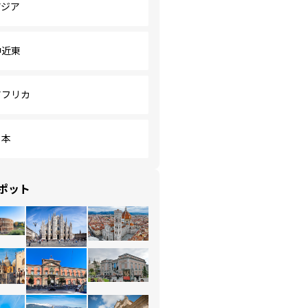
アジア
中近東
アフリカ
日本
ポット