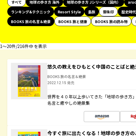
すべて
地球の歩き方 海外
地球の歩き方 Jシリーズ（国内）
aru
ランキング&テクニック
Resort Style
島旅
御朱印
歴史時代
BOOKS 旅の名言＆絶景
BOOKS 旅と健康
BOOKS 旅の読み物
1〜20件/216件中 を表示
悠久の教えをひもとく中国のことばと絶
BOOKS 旅の名言＆絶景
2022.12.15 発売
世界を４０年以上歩いてきた「地球の歩き方
名言と癒やしの絶景集
今すぐ旅に出たくなる！地球の歩き方の