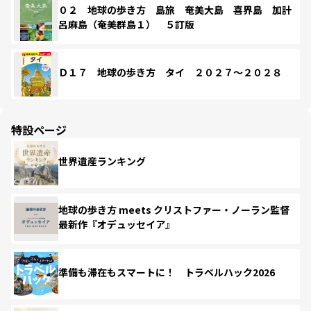
０２ 地球の歩き方 島旅 奄美大島 喜界島 加計
呂麻島（奄美群島１） ５訂版
Ｄ１７ 地球の歩き方 タイ ２０２７～２０２８
特設ページ
世界遺産ランキング
地球の歩き方 meets クリストファー・ノーラン監督
最新作『オデュッセイア』
準備も滞在もスマートに！ トラベルハック2026