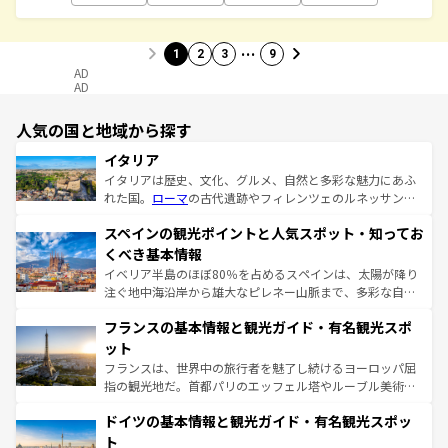
…
1
2
3
9
AD
AD
人気の国と地域から探す
イタリア
イタリアは歴史、文化、グルメ、自然と多彩な魅力にあふ
れた国。
ローマ
の古代遺跡やフィレンツェのルネッサンス
美術、ヴェネツィアの運河など、歴史あるスポットはもち
スペインの観光ポイントと人気スポット・知ってお
ろん、トスカーナの美しい田園風景やアマルフィ海岸の絶
景など、自然景観も見逃せない。観光の合間には、本場の
くべき基本情報
ピザやパスタなど、絶品のイタリア料理を堪能することも
イベリア半島のほぼ80％を占めるスペインは、太陽が降り
できる。朝目覚めてから夜眠るまで、すべての瞬間を楽し
注ぐ地中海沿岸から雄大なピレネー山脈まで、多彩な自然
ませてくれるイタリアで、忘れられない旅をしてみよう！
と文化が詰まったヨーロッパ屈指の旅行先だ。多様な地域
なお、新着のイタリア情報は
コンテンツ一覧
を参照してほ
フランスの基本情報と観光ガイド・有名観光スポ
文化が根付くこの国では、情熱的なフラメンコ、熱気あふ
しい。
れる闘牛、そして美味しいタパスが生活の一部となってい
ット
る。首都マドリードの洗練された雰囲気や、バルセロナの
フランスは、世界中の旅行者を魅了し続けるヨーロッパ屈
アートに溢れた街角から、地方では古代ローマ遺跡や中世
指の観光地だ。首都パリのエッフェル塔やルーブル美術館
の城塞都市、穏やかなビーチリゾートまで多彩な表情を見
といった象徴的なスポットから、田舎町の古風な美しさま
せる。地方によって風土や気候が異なるスペインはその個
ドイツの基本情報と観光ガイド・有名観光スポッ
で、幅広い魅力が詰まっている。華麗な宮殿、歴史的な大
性で訪れる人を魅了する。 なお、新着のスペイン情報は
コ
聖堂、美しいビーチ、そして豊かな自然が、訪れる者を心
ト