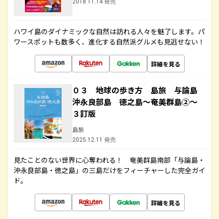
2018.11.14 発売
ハワイ島のダイナミックな自然は訪れる人々を魅了します。パ
ワースポットも数多く、進化する自然派グルメも見逃せない！
詳細を見る
０３ 地球の歩き方 島旅 与論島
沖永良部島 徳之島～奄美群島②～
３訂版
島旅
2025.12.11 発売
見たことのない世界に心奪われる！ 奄美群島南部「与論島・
沖永良部島・徳之島」の三島だけをフィーチャーした完全ガイ
ド。
詳細を見る