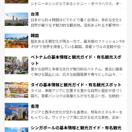
ならではの贅沢な旅のスタイルだ。 なお、新着のアメリカ
文化や歴史が息づいている。「アロハスピリット」と呼ば
シドニーのシンボルであるシドニー・オペラハウス、オー
情報は
コンテンツ一覧
を参照してほしい。
れるおもてなしの心で訪れる人々を迎えてくれるハワイの
ストラリア東海岸北部に広がる大サンゴ礁地帯グレートバ
人々、おいしいローカルフードやハワイアンミュージッ
台湾
リアリーフや大陸中央部にそびえるウルル（エアーズロッ
ク、伝統的なフラダンスなど、すべてがハワイの魅力を彩
ク）、タスマニアの美しい原生林やケアンズの熱帯雨林な
日本から約４時間ほどでたどり着く台湾は、多彩な文化と
っている。訪れるたびに新しい発見と感動が待っているハ
ど、見どころがたくさん。また、カフェやワイン、オージ
自然が織りなす魅力的な観光地。活気あふれる大都市の台
ワイを、存分に味わってほしい。 なお、新着のハワイ情報
ービーフなどの食文化も豊かで、美味しいものであふれて
北やノスタルジックな町並みが人気な九份（ジォウフェ
は
コンテンツ一覧
を参照してほしい。
韓国
いる。アクティビティも充実しており、サーフィンやダイ
ン）、静ひつな山岳地帯である台湾東部など、都市の喧騒
ビング、ハイキングなど、アウトドア好きにはたまらな
と山間の静けさが共存しており、訪れる人に新しい発見と
歴史ある王朝文化が残る一方で、最先端のファッションやK
い。オーストラリアの多彩な魅力を存分に味わいつくそ
驚きをもたらしてくれる。また、奥深い台湾の食文化も魅
-POPで世界を席巻している韓国。首都ソウルの宮殿や伝統
う。 なお、新着のオーストラリア情報は
コンテンツ一覧
を
力で、夜市などの屋台グルメから高級料理、ヘルシーで美
家屋が並ぶエリアでは韓国の歴史と文化に浸ることがで
参照してほしい。
ベトナムの基本情報と観光ガイド・有名観光スポ
容にもいいと評判のスイーツなど、バラエティ豊かな料理
き、地方に足を延ばせば四季折々の自然美を楽しむことが
が味わえる。 なお、新着の台湾情報は
コンテンツ一覧
を参
できる。そして、キムチや焼肉、絶品のストリートフード
ット
照してほしい。
まで、さまざまな韓国料理が待っている。夜には、韓国な
豊かな自然と多様な文化が魅力的なベトナム。南北に細長
らではのナイトライフも堪能できる。あたたかいホスピタ
く伸びる国土には、広大な田園風景や青々とした山々、世
リティに包まれながら、韓国の多彩な魅力を心ゆくまで味
界遺産に登録された壮大な自然景観が点在し、都市部では
わってみてほしい。 なお、新着の韓国情報は
コンテンツ一
タイの基本情報と観光ガイド・有名観光スポット
急速な発展と共に伝統が息づく。ハノイの古い町並みやホ
覧
を参照してほしい。
ーチミン市のフランス統治時代の建物も、独特の雰囲気を
タイは、東南アジアに位置する豊かな自然と歴史が息づく
醸し出している。また、バラエティの豊かさとおいしさで
国だ。首都バンコクは高層ビルが立ち並ぶ一方、伝統的な
世界中の食通を魅了してやまないベトナム料理も魅力のひ
寺院や市場がいたるところに点在し、古きよき文化と現代
香港
とつ。フォーやバインミー、ベトナムコーヒーなどは、ぜ
の活気が交差している。北部ではチェンマイなどの山岳地
ひ現地で味わいたい。どの地域を訪れてもあたたかい人々
帯で自然と触れ合い、南部ではプーケットやクラビの美し
アジアと西洋の文化が交わる香港は、特有のエネルギーを
が旅行者を迎えてくれるので、きっと忘れられない旅にな
いビーチでリゾート気分を楽しむことができる。タイ料理
もっている。ヴィクトリア湾に広がる壮大な景色、近未来
るはずだ。 なお、新着のベトナム情報は
コンテンツ一覧
を
は世界的に有名で、屋台から高級レストランまで味覚を刺
的なアートスポット、そして歴史と現代が融合した町並
参照してほしい。
シンガポールの基本情報と観光ガイド・有名観光
激する。気候は一年中温暖で、どの季節にも異なる楽しみ
み、どこを訪れても感動するはず。観光スポットが密集し