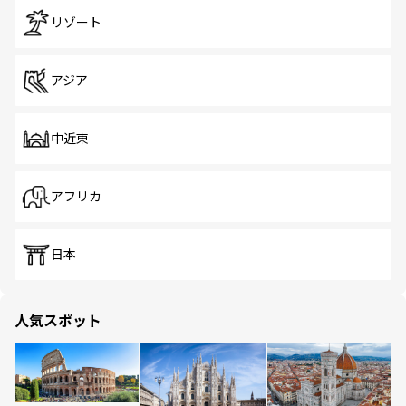
リゾート
アジア
中近東
アフリカ
日本
人気スポット