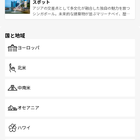
が待っている。親しみやすいタイの人々、仏教を中心とし
ており、効率よく見どころを回れるのも魅力。息をのむよ
スポット
た文化、そして多様な観光資源が、訪れる旅人を魅了し続
うな絶景から文化的な体験まで、香港を存分に楽しみ尽く
アジアの交差点として多文化が融合した独自の魅力を放つ
ける。 なお、新着のタイ情報は
コンテンツ一覧
を参照して
そう。 なお、新着の香港情報は
コンテンツ一覧
を参照して
シンガポール。未来的な建築物が並ぶマリーナベイ、歴史
ほしい。
ほしい。
と伝統を感じられるエスニックタウン、多数の緑豊かな公
園や自然保護区など、自然が調和した近代的な景観と文化
の多様性あふれるカラフルな町は、どこを歩いても新しい
国と地域
発見がある。さらに、治安のよさや充実した公共交通機関
も、旅行者にとっては魅力的なポイント。グルメも豊富
で、ホーカーズは地元の風情を楽しめる外せないスポット
ヨーロッパ
だ。訪れる人を飽きさせないシンガポールで、多様な魅力
を体感しよう。 なお、新着のシンガポール情報は
コンテン
ツ一覧
を参照してほしい。
北米
中南米
オセアニア
ハワイ