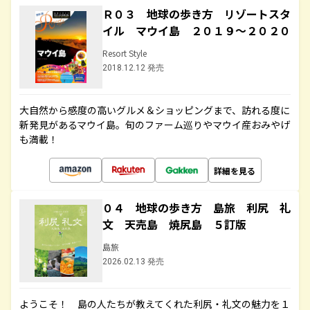
Ｒ０３ 地球の歩き方 リゾートスタ
イル マウイ島 ２０１９～２０２０
Resort Style
2018.12.12 発売
大自然から感度の高いグルメ＆ショッピングまで、訪れる度に
新発見があるマウイ島。旬のファーム巡りやマウイ産おみやげ
も満載！
詳細を見る
０４ 地球の歩き方 島旅 利尻 礼
文 天売島 焼尻島 ５訂版
島旅
2026.02.13 発売
ようこそ！ 島の人たちが教えてくれた利尻・礼文の魅力を１