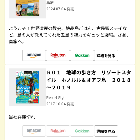
島旅
2024.07.04 発売
ようこそ！世界遺産の教会、絶品島ごはん、古民家ステイな
ど、島の人が教えてくれた五島の魅力をギュッと凝縮。さあ、
島旅へ。
詳細を見る
Ｒ０１ 地球の歩き方 リゾートスタ
イル ホノルル＆オアフ島 ２０１８
～２０１９
Resort Style
2017.10.04 発売
当社在庫切れ
詳細を見る