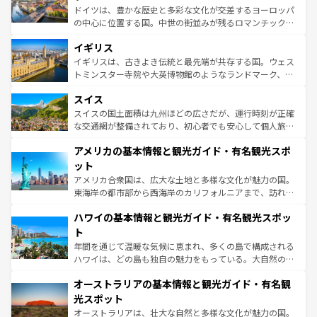
ンテンツ一覧
を参照してほしい。
から魅了する。また、フランスは美食の国としても知ら
ドイツは、豊かな歴史と多彩な文化が交差するヨーロッパ
れ、フランス料理はユネスコ無形文化遺産にも登録されて
の中心に位置する国。中世の街並みが残るロマンチック街
いる。シャンパンの発祥地であるランス、プロヴァンスの
道から、未来を先取りするようなモダンな都市まで多様な
香り高いラベンダー畑など、多彩な楽しみ方が可能だ。さ
イギリス
顔を持つこの国は、どこを歩いても飽きることがない。ベ
らに、パリ以外の地域にも魅力が溢れており、どの街角に
ルリンの文化的活気、バイエルン州のアルプスの絶景、そ
イギリスは、古きよき伝統と最先端が共存する国。ウェス
も豊かな歴史と文化が息づいている。パリ以外の個性あふ
してライン川沿いのワイン畑といった風景は必見。ビール
トミンスター寺院や大英博物館のようなランドマーク、歴
れる地方に足を運ぶとそれぞれで全く異なる文化を体験で
とソーセージを味わいながら地元の人と過ごす楽しい時間
史ある大学都市、美しい丘陵地帯や牧歌的な風景など、エ
きるだろう。 なお、新着のフランス情報は
コンテンツ一覧
スイス
は、お酒好きな人にはぜひ体験してほしい。 なお、新着の
リアごとに異なる魅力がある。また、優雅なアフタヌーン
を参照してほしい。
ドイツ情報は
コンテンツ一覧
を参照してほしい。
ティー、ビール好きにはたまらない英国パブ、サッカー観
スイスの国土面積は九州ほどの広さだが、運行時刻が正確
戦など、本場だからこそできる体験も豊富。イギリスを旅
な交通網が整備されており、初心者でも安心して個人旅行
して楽しみつくそう。 なお、新着のイギリス情報は
コンテ
を楽しめる。日本同様に時刻表どおりの旅が可能だ。中世
アメリカの基本情報と観光ガイド・有名観光スポ
ンツ一覧
を参照してほしい。
の建物がそのまま残る町や、スイスならではのユニークな
博物館もあり、アルプス観光だけでなく町歩きも満喫する
ット
ことができる。国民の所得が高いため物価も高いが、旅行
アメリカ合衆国は、広大な土地と多様な文化が魅力の国。
者向けの交通パス提供のサービスもあり、うまく活用すれ
東海岸の都市部から西海岸のカリフォルニアまで、訪れる
ば市内交通費無料で観光を楽しむこともできる。 なお、新
場所ごとに異なる風景と体験が待っている。ニューヨーク
着のスイス情報は
コンテンツ一覧
を参照してほしい。
ハワイの基本情報と観光ガイド・有名観光スポッ
のような巨大都市は、観光、ショッピング、エンターテイ
ンメントが詰まった刺激的なスポットだ。一方、アメリカ
ト
西部には大自然が広がり、グランドキャニオンやイエロー
年間を通じて温暖な気候に恵まれ、多くの島で構成される
ストーン国立公園といった絶景が堪能できる。さらに、南
ハワイは、どの島も独自の魅力をもっている。大自然の神
部のニューオーリンズでは、音楽と美食が融合した独特の
秘を感じたいなら、火山が生み出した壮大な景観を誇るハ
文化が魅力。旅行者はアメリカの各地域で異なる魅力を楽
オーストラリアの基本情報と観光ガイド・有名観
ワイ島は見逃せない。また、定番の観光地といえばオアフ
しみながら、その多様性と豊かな歴史を感じることができ
島だが、静かな自然を求めるならマウイ島やカウアイ島が
光スポット
るだろう。車でのロードトリップや列車の旅も、アメリカ
おすすめ。エメラルドグリーンに輝く海をはじめ、豊かな
オーストラリアは、壮大な自然と多様な文化が魅力の国。