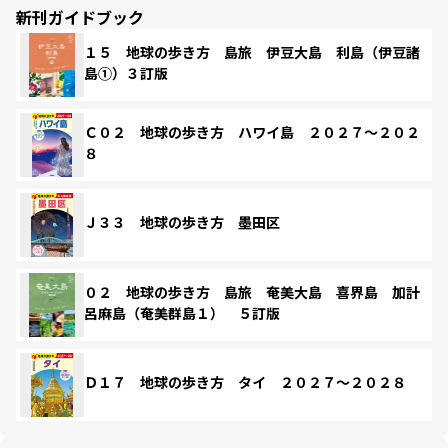
新刊ガイドブック
１５ 地球の歩き方 島旅 伊豆大島 利島（伊豆諸
島①）３訂版
Ｃ０２ 地球の歩き方 ハワイ島 ２０２７～２０２
８
Ｊ３３ 地球の歩き方 墨田区
０２ 地球の歩き方 島旅 奄美大島 喜界島 加計
呂麻島（奄美群島１） ５訂版
Ｄ１７ 地球の歩き方 タイ ２０２７～２０２８