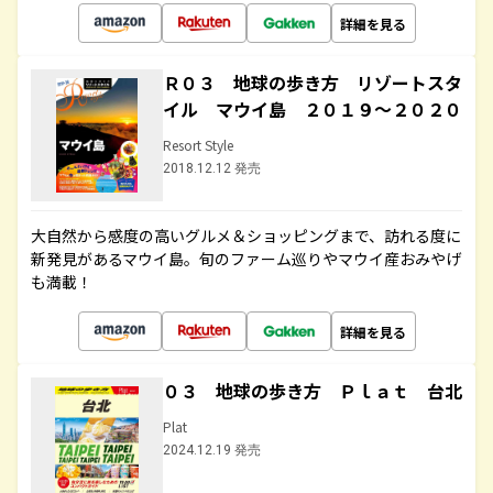
詳細を見る
Ｒ０３ 地球の歩き方 リゾートスタ
イル マウイ島 ２０１９～２０２０
Resort Style
2018.12.12 発売
大自然から感度の高いグルメ＆ショッピングまで、訪れる度に
新発見があるマウイ島。旬のファーム巡りやマウイ産おみやげ
も満載！
詳細を見る
０３ 地球の歩き方 Ｐｌａｔ 台北
Plat
2024.12.19 発売