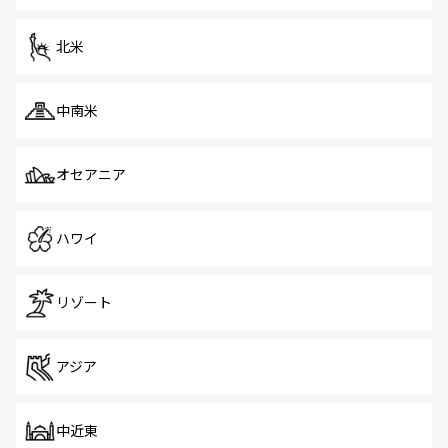
を体感しよう。 なお、新着のシンガポール情報は
コンテン
ツ一覧
を参照してほしい。
北米
中南米
オセアニア
ハワイ
リゾート
アジア
中近東