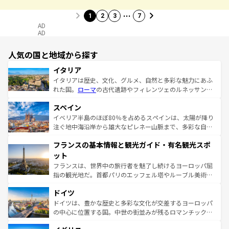
…
1
2
3
7
AD
AD
人気の国と地域から探す
イタリア
イタリアは歴史、文化、グルメ、自然と多彩な魅力にあふ
れた国。
ローマ
の古代遺跡やフィレンツェのルネッサンス
美術、ヴェネツィアの運河など、歴史あるスポットはもち
スペイン
ろん、トスカーナの美しい田園風景やアマルフィ海岸の絶
景など、自然景観も見逃せない。観光の合間には、本場の
イベリア半島のほぼ80％を占めるスペインは、太陽が降り
ピザやパスタなど、絶品のイタリア料理を堪能することも
注ぐ地中海沿岸から雄大なピレネー山脈まで、多彩な自然
できる。朝目覚めてから夜眠るまで、すべての瞬間を楽し
と文化が詰まったヨーロッパ屈指の旅行先だ。多様な地域
フランスの基本情報と観光ガイド・有名観光スポ
ませてくれるイタリアで、忘れられない旅をしてみよう！
文化が根付くこの国では、情熱的なフラメンコ、熱気あふ
なお、新着のイタリア情報は
コンテンツ一覧
を参照してほ
れる闘牛、そして美味しいタパスが生活の一部となってい
ット
しい。
る。首都マドリードの洗練された雰囲気や、バルセロナの
フランスは、世界中の旅行者を魅了し続けるヨーロッパ屈
アートに溢れた街角から、地方では古代ローマ遺跡や中世
指の観光地だ。首都パリのエッフェル塔やルーブル美術館
の城塞都市、穏やかなビーチリゾートまで多彩な表情を見
といった象徴的なスポットから、田舎町の古風な美しさま
せる。地方によって風土や気候が異なるスペインはその個
ドイツ
で、幅広い魅力が詰まっている。華麗な宮殿、歴史的な大
性で訪れる人を魅了する。 なお、新着のスペイン情報は
コ
聖堂、美しいビーチ、そして豊かな自然が、訪れる者を心
ドイツは、豊かな歴史と多彩な文化が交差するヨーロッパ
ンテンツ一覧
を参照してほしい。
から魅了する。また、フランスは美食の国としても知ら
の中心に位置する国。中世の街並みが残るロマンチック街
れ、フランス料理はユネスコ無形文化遺産にも登録されて
道から、未来を先取りするようなモダンな都市まで多様な