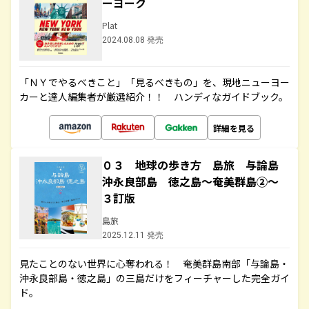
ーヨーク
Plat
2024.08.08 発売
「ＮＹでやるべきこと」「見るべきもの」を、現地ニューヨー
カーと達人編集者が厳選紹介！！ ハンディなガイドブック。
詳細を見る
０３ 地球の歩き方 島旅 与論島
沖永良部島 徳之島～奄美群島②～
３訂版
島旅
2025.12.11 発売
見たことのない世界に心奪われる！ 奄美群島南部「与論島・
沖永良部島・徳之島」の三島だけをフィーチャーした完全ガイ
ド。