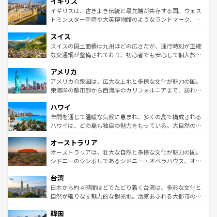
イギリス
いる。シャンパンの発祥地であるランス、プロヴァンスの
顔を持つこの国は、どこを歩いても飽きることがない。ベ
香り高いラベンダー畑など、多彩な楽しみ方が可能だ。さ
ルリンの文化的活気、バイエルン州のアルプスの絶景、そ
イギリスは、古きよき伝統と最先端が共存する国。ウェス
らに、パリ以外の地域にも魅力が溢れており、どの街角に
してライン川沿いのワイン畑といった風景は必見。ビール
トミンスター寺院や大英博物館のようなランドマーク、歴
も豊かな歴史と文化が息づいている。パリ以外の個性あふ
とソーセージを味わいながら地元の人と過ごす楽しい時間
史ある大学都市、美しい丘陵地帯や牧歌的な風景など、エ
れる地方に足を運ぶとそれぞれで全く異なる文化を体験で
スイス
は、お酒好きな人にはぜひ体験してほしい。 なお、新着の
リアごとに異なる魅力がある。また、優雅なアフタヌーン
きるだろう。 なお、新着のフランス情報は
コンテンツ一覧
ドイツ情報は
コンテンツ一覧
を参照してほしい。
ティー、ビール好きにはたまらない英国パブ、サッカー観
スイスの国土面積は九州ほどの広さだが、運行時刻が正確
を参照してほしい。
戦など、本場だからこそできる体験も豊富。イギリスを旅
な交通網が整備されており、初心者でも安心して個人旅行
して楽しみつくそう。 なお、新着のイギリス情報は
コンテ
を楽しめる。日本同様に時刻表どおりの旅が可能だ。中世
アメリカ
ンツ一覧
を参照してほしい。
の建物がそのまま残る町や、スイスならではのユニークな
博物館もあり、アルプス観光だけでなく町歩きも満喫する
アメリカ合衆国は、広大な土地と多様な文化が魅力の国。
ことができる。国民の所得が高いため物価も高いが、旅行
東海岸の都市部から西海岸のカリフォルニアまで、訪れる
者向けの交通パス提供のサービスもあり、うまく活用すれ
場所ごとに異なる風景と体験が待っている。ニューヨーク
ハワイ
ば市内交通費無料で観光を楽しむこともできる。 なお、新
のような巨大都市は、観光、ショッピング、エンターテイ
着のスイス情報は
コンテンツ一覧
を参照してほしい。
ンメントが詰まった刺激的なスポットだ。一方、アメリカ
年間を通じて温暖な気候に恵まれ、多くの島で構成される
西部には大自然が広がり、グランドキャニオンやイエロー
ハワイは、どの島も独自の魅力をもっている。大自然の神
ストーン国立公園といった絶景が堪能できる。さらに、南
秘を感じたいなら、火山が生み出した壮大な景観を誇るハ
オーストラリア
部のニューオーリンズでは、音楽と美食が融合した独特の
ワイ島は見逃せない。また、定番の観光地といえばオアフ
文化が魅力。旅行者はアメリカの各地域で異なる魅力を楽
島だが、静かな自然を求めるならマウイ島やカウアイ島が
オーストラリアは、壮大な自然と多様な文化が魅力の国。
しみながら、その多様性と豊かな歴史を感じることができ
おすすめ。エメラルドグリーンに輝く海をはじめ、豊かな
シドニーのシンボルであるシドニー・オペラハウス、オー
るだろう。車でのロードトリップや列車の旅も、アメリカ
文化や歴史が息づいている。「アロハスピリット」と呼ば
ストラリア東海岸北部に広がる大サンゴ礁地帯グレートバ
ならではの贅沢な旅のスタイルだ。 なお、新着のアメリカ
台湾
れるおもてなしの心で訪れる人々を迎えてくれるハワイの
リアリーフや大陸中央部にそびえるウルル（エアーズロッ
情報は
コンテンツ一覧
を参照してほしい。
人々、おいしいローカルフードやハワイアンミュージッ
ク）、タスマニアの美しい原生林やケアンズの熱帯雨林な
日本から約４時間ほどでたどり着く台湾は、多彩な文化と
ク、伝統的なフラダンスなど、すべてがハワイの魅力を彩
ど、見どころがたくさん。また、カフェやワイン、オージ
自然が織りなす魅力的な観光地。活気あふれる大都市の台
っている。訪れるたびに新しい発見と感動が待っているハ
ービーフなどの食文化も豊かで、美味しいものであふれて
北やノスタルジックな町並みが人気な九份（ジォウフェ
ワイを、存分に味わってほしい。 なお、新着のハワイ情報
韓国
いる。アクティビティも充実しており、サーフィンやダイ
ン）、静ひつな山岳地帯である台湾東部など、都市の喧騒