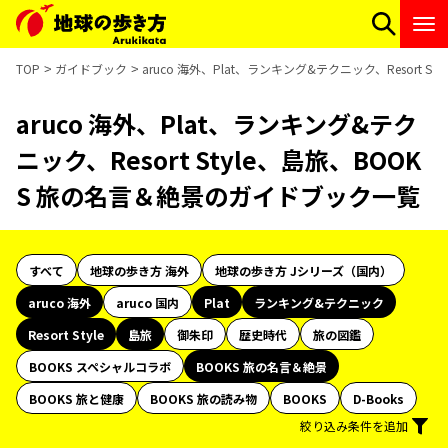
TOP
ガイドブック
aruco 海外、Plat、ランキング&テクニック、Resort 
aruco 海外、Plat、ランキング&テク
ニック、Resort Style、島旅、BOOK
S 旅の名言＆絶景のガイドブック一覧
すべて
地球の歩き方 海外
地球の歩き方 Jシリーズ（国内）
aruco 海外
aruco 国内
Plat
ランキング&テクニック
Resort Style
島旅
御朱印
歴史時代
旅の図鑑
BOOKS スペシャルコラボ
BOOKS 旅の名言＆絶景
BOOKS 旅と健康
BOOKS 旅の読み物
BOOKS
D-Books
絞り込み条件を追加