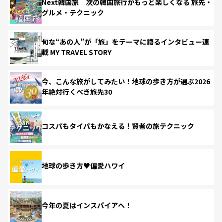
Next韓国旅 次の韓国旅行がもっと楽しくなる 旅先・
グルメ・テクニック
旬な“あの人”が「旅」をテーマに語るインタビュー連
載 MY TRAVEL STORY
今、こんな旅がしてみたい！地球の歩き方が選ぶ2026
年絶対行くべき旅先30
コスパもタイパもかなえる！賢者の旅テクニック
地球の歩き方♥偏愛ハワイ
今年の夏はインスパイアへ！