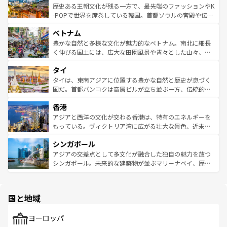
は
コンテンツ一覧
を参照してほしい。
ビング、ハイキングなど、アウトドア好きにはたまらな
と山間の静けさが共存しており、訪れる人に新しい発見と
歴史ある王朝文化が残る一方で、最先端のファッションやK
い。オーストラリアの多彩な魅力を存分に味わいつくそ
驚きをもたらしてくれる。また、奥深い台湾の食文化も魅
-POPで世界を席巻している韓国。首都ソウルの宮殿や伝統
う。 なお、新着のオーストラリア情報は
コンテンツ一覧
を
力で、夜市などの屋台グルメから高級料理、ヘルシーで美
家屋が並ぶエリアでは韓国の歴史と文化に浸ることがで
参照してほしい。
ベトナム
容にもいいと評判のスイーツなど、バラエティ豊かな料理
き、地方に足を延ばせば四季折々の自然美を楽しむことが
が味わえる。 なお、新着の台湾情報は
コンテンツ一覧
を参
できる。そして、キムチや焼肉、絶品のストリートフード
豊かな自然と多様な文化が魅力的なベトナム。南北に細長
照してほしい。
まで、さまざまな韓国料理が待っている。夜には、韓国な
く伸びる国土には、広大な田園風景や青々とした山々、世
らではのナイトライフも堪能できる。あたたかいホスピタ
界遺産に登録された壮大な自然景観が点在し、都市部では
タイ
リティに包まれながら、韓国の多彩な魅力を心ゆくまで味
急速な発展と共に伝統が息づく。ハノイの古い町並みやホ
わってみてほしい。 なお、新着の韓国情報は
コンテンツ一
ーチミン市のフランス統治時代の建物も、独特の雰囲気を
タイは、東南アジアに位置する豊かな自然と歴史が息づく
覧
を参照してほしい。
醸し出している。また、バラエティの豊かさとおいしさで
国だ。首都バンコクは高層ビルが立ち並ぶ一方、伝統的な
世界中の食通を魅了してやまないベトナム料理も魅力のひ
寺院や市場がいたるところに点在し、古きよき文化と現代
香港
とつ。フォーやバインミー、ベトナムコーヒーなどは、ぜ
の活気が交差している。北部ではチェンマイなどの山岳地
ひ現地で味わいたい。どの地域を訪れてもあたたかい人々
帯で自然と触れ合い、南部ではプーケットやクラビの美し
アジアと西洋の文化が交わる香港は、特有のエネルギーを
が旅行者を迎えてくれるので、きっと忘れられない旅にな
いビーチでリゾート気分を楽しむことができる。タイ料理
もっている。ヴィクトリア湾に広がる壮大な景色、近未来
るはずだ。 なお、新着のベトナム情報は
コンテンツ一覧
を
は世界的に有名で、屋台から高級レストランまで味覚を刺
的なアートスポット、そして歴史と現代が融合した町並
参照してほしい。
シンガポール
激する。気候は一年中温暖で、どの季節にも異なる楽しみ
み、どこを訪れても感動するはず。観光スポットが密集し
が待っている。親しみやすいタイの人々、仏教を中心とし
ており、効率よく見どころを回れるのも魅力。息をのむよ
アジアの交差点として多文化が融合した独自の魅力を放つ
た文化、そして多様な観光資源が、訪れる旅人を魅了し続
うな絶景から文化的な体験まで、香港を存分に楽しみ尽く
シンガポール。未来的な建築物が並ぶマリーナベイ、歴史
ける。 なお、新着のタイ情報は
コンテンツ一覧
を参照して
そう。 なお、新着の香港情報は
コンテンツ一覧
を参照して
と伝統を感じられるエスニックタウン、多数の緑豊かな公
ほしい。
ほしい。
園や自然保護区など、自然が調和した近代的な景観と文化
の多様性あふれるカラフルな町は、どこを歩いても新しい
国と地域
発見がある。さらに、治安のよさや充実した公共交通機関
も、旅行者にとっては魅力的なポイント。グルメも豊富
で、ホーカーズは地元の風情を楽しめる外せないスポット
ヨーロッパ
だ。訪れる人を飽きさせないシンガポールで、多様な魅力