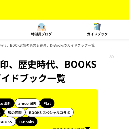
特派員ブログ
ガイドブック
史時代、BOOKS 旅の名言＆絶景、D-Booksのガイドブック一覧
AD
御朱印、歴史時代、BOOKS
のガイドブック一覧
co 海外
aruco 国内
Plat
代
旅の図鑑
BOOKS スペシャルコラボ
BOOKS
D-Books