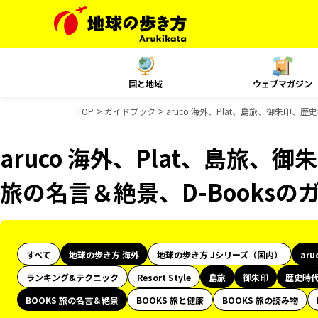
国と地域
ウェブマガジン
TOP
ガイドブック
aruco 海外、Plat、島旅、御朱印、歴
aruco 海外、Plat、島旅、
旅の名言＆絶景、D-Books
すべて
地球の歩き方 海外
地球の歩き方 Jシリーズ（国内）
aru
ランキング&テクニック
Resort Style
島旅
御朱印
歴史時
BOOKS 旅の名言＆絶景
BOOKS 旅と健康
BOOKS 旅の読み物