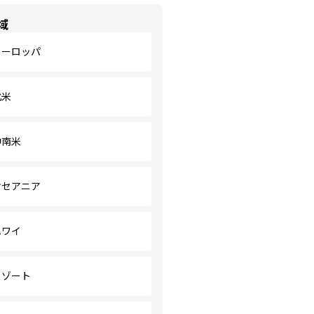
域
ヨーロッパ
北米
中南米
オセアニア
ハワイ
リゾート