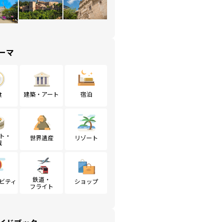
ーマ
食
建築・アート
宿泊
ト・
世界遺産
リゾート
戦
鉄道・
ビティ
ショップ
フライト