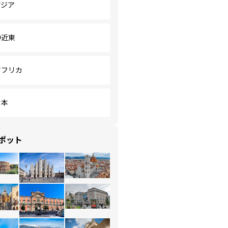
アジア
中近東
アフリカ
日本
ポット