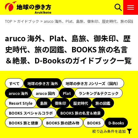
TOP
ガイドブック
aruco 海外、Plat、島旅、御朱印、歴史時代、旅の図鑑
aruco 海外、Plat、島旅、御朱印、歴
史時代、旅の図鑑、BOOKS 旅の名言
＆絶景、D-Booksのガイドブック一覧
すべて
地球の歩き方 海外
地球の歩き方 Jシリーズ（国内）
aruco 海外
aruco 国内
Plat
ランキング&テクニック
Resort Style
島旅
御朱印
歴史時代
旅の図鑑
BOOKS スペシャルコラボ
BOOKS 旅の名言＆絶景
BOOKS 旅と健康
BOOKS 旅の読み物
BOOKS
D-Books
絞り込み条件を追加