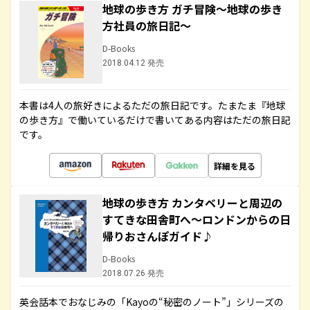
地球の歩き方 ガチ冒険～地球の歩き
方社員の旅日記～
D-Books
2018.04.12 発売
本書は4人の旅好きによるただの旅日記です。たまたま『地球
の歩き方』で働いているだけで書いてある内容はただの旅日記
です。
詳細を見る
地球の歩き方 カンタベリーと周辺の
すてきな田舎町へ～ロンドンからの日
帰りおさんぽガイド♪
D-Books
2018.07.26 発売
英会話本でおなじみの「Kayoの“秘密のノート”」シリーズの