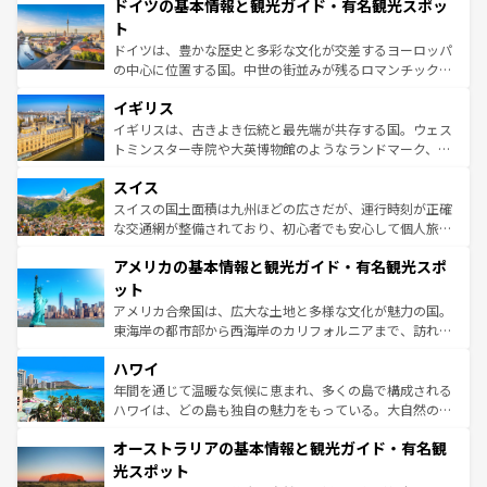
せる。地方によって風土や気候が異なるスペインはその個
ドイツの基本情報と観光ガイド・有名観光スポッ
で、幅広い魅力が詰まっている。華麗な宮殿、歴史的な大
性で訪れる人を魅了する。 なお、新着のスペイン情報は
コ
聖堂、美しいビーチ、そして豊かな自然が、訪れる者を心
ト
ンテンツ一覧
を参照してほしい。
から魅了する。また、フランスは美食の国としても知ら
ドイツは、豊かな歴史と多彩な文化が交差するヨーロッパ
れ、フランス料理はユネスコ無形文化遺産にも登録されて
の中心に位置する国。中世の街並みが残るロマンチック街
いる。シャンパンの発祥地であるランス、プロヴァンスの
道から、未来を先取りするようなモダンな都市まで多様な
香り高いラベンダー畑など、多彩な楽しみ方が可能だ。さ
イギリス
顔を持つこの国は、どこを歩いても飽きることがない。ベ
らに、パリ以外の地域にも魅力が溢れており、どの街角に
ルリンの文化的活気、バイエルン州のアルプスの絶景、そ
イギリスは、古きよき伝統と最先端が共存する国。ウェス
も豊かな歴史と文化が息づいている。パリ以外の個性あふ
してライン川沿いのワイン畑といった風景は必見。ビール
トミンスター寺院や大英博物館のようなランドマーク、歴
れる地方に足を運ぶとそれぞれで全く異なる文化を体験で
とソーセージを味わいながら地元の人と過ごす楽しい時間
史ある大学都市、美しい丘陵地帯や牧歌的な風景など、エ
きるだろう。 なお、新着のフランス情報は
コンテンツ一覧
スイス
は、お酒好きな人にはぜひ体験してほしい。 なお、新着の
リアごとに異なる魅力がある。また、優雅なアフタヌーン
を参照してほしい。
ドイツ情報は
コンテンツ一覧
を参照してほしい。
ティー、ビール好きにはたまらない英国パブ、サッカー観
スイスの国土面積は九州ほどの広さだが、運行時刻が正確
戦など、本場だからこそできる体験も豊富。イギリスを旅
な交通網が整備されており、初心者でも安心して個人旅行
して楽しみつくそう。 なお、新着のイギリス情報は
コンテ
を楽しめる。日本同様に時刻表どおりの旅が可能だ。中世
アメリカの基本情報と観光ガイド・有名観光スポ
ンツ一覧
を参照してほしい。
の建物がそのまま残る町や、スイスならではのユニークな
博物館もあり、アルプス観光だけでなく町歩きも満喫する
ット
ことができる。国民の所得が高いため物価も高いが、旅行
アメリカ合衆国は、広大な土地と多様な文化が魅力の国。
者向けの交通パス提供のサービスもあり、うまく活用すれ
東海岸の都市部から西海岸のカリフォルニアまで、訪れる
ば市内交通費無料で観光を楽しむこともできる。 なお、新
場所ごとに異なる風景と体験が待っている。ニューヨーク
着のスイス情報は
コンテンツ一覧
を参照してほしい。
ハワイ
のような巨大都市は、観光、ショッピング、エンターテイ
ンメントが詰まった刺激的なスポットだ。一方、アメリカ
年間を通じて温暖な気候に恵まれ、多くの島で構成される
西部には大自然が広がり、グランドキャニオンやイエロー
ハワイは、どの島も独自の魅力をもっている。大自然の神
ストーン国立公園といった絶景が堪能できる。さらに、南
秘を感じたいなら、火山が生み出した壮大な景観を誇るハ
オーストラリアの基本情報と観光ガイド・有名観
部のニューオーリンズでは、音楽と美食が融合した独特の
ワイ島は見逃せない。また、定番の観光地といえばオアフ
文化が魅力。旅行者はアメリカの各地域で異なる魅力を楽
島だが、静かな自然を求めるならマウイ島やカウアイ島が
光スポット
しみながら、その多様性と豊かな歴史を感じることができ