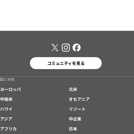
コミュニティを見る
国と地域
ヨーロッパ
北米
中南米
オセアニア
ハワイ
リゾート
アジア
中近東
アフリカ
日本