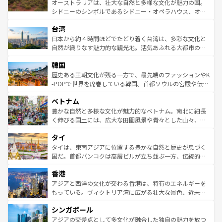
おすすめ。エメラルドグリーンに輝く海をはじめ、豊かな
オーストラリアは、壮大な自然と多様な文化が魅力の国。
るだろう。車でのロードトリップや列車の旅も、アメリカ
文化や歴史が息づいている。「アロハスピリット」と呼ば
シドニーのシンボルであるシドニー・オペラハウス、オー
ならではの贅沢な旅のスタイルだ。 なお、新着のアメリカ
れるおもてなしの心で訪れる人々を迎えてくれるハワイの
ストラリア東海岸北部に広がる大サンゴ礁地帯グレートバ
情報は
コンテンツ一覧
を参照してほしい。
人々、おいしいローカルフードやハワイアンミュージッ
台湾
リアリーフや大陸中央部にそびえるウルル（エアーズロッ
ク、伝統的なフラダンスなど、すべてがハワイの魅力を彩
ク）、タスマニアの美しい原生林やケアンズの熱帯雨林な
日本から約４時間ほどでたどり着く台湾は、多彩な文化と
っている。訪れるたびに新しい発見と感動が待っているハ
ど、見どころがたくさん。また、カフェやワイン、オージ
自然が織りなす魅力的な観光地。活気あふれる大都市の台
ワイを、存分に味わってほしい。 なお、新着のハワイ情報
ービーフなどの食文化も豊かで、美味しいものであふれて
北やノスタルジックな町並みが人気な九份（ジォウフェ
は
コンテンツ一覧
を参照してほしい。
韓国
いる。アクティビティも充実しており、サーフィンやダイ
ン）、静ひつな山岳地帯である台湾東部など、都市の喧騒
ビング、ハイキングなど、アウトドア好きにはたまらな
と山間の静けさが共存しており、訪れる人に新しい発見と
歴史ある王朝文化が残る一方で、最先端のファッションやK
い。オーストラリアの多彩な魅力を存分に味わいつくそ
驚きをもたらしてくれる。また、奥深い台湾の食文化も魅
-POPで世界を席巻している韓国。首都ソウルの宮殿や伝統
う。 なお、新着のオーストラリア情報は
コンテンツ一覧
を
力で、夜市などの屋台グルメから高級料理、ヘルシーで美
家屋が並ぶエリアでは韓国の歴史と文化に浸ることがで
参照してほしい。
ベトナム
容にもいいと評判のスイーツなど、バラエティ豊かな料理
き、地方に足を延ばせば四季折々の自然美を楽しむことが
が味わえる。 なお、新着の台湾情報は
コンテンツ一覧
を参
できる。そして、キムチや焼肉、絶品のストリートフード
豊かな自然と多様な文化が魅力的なベトナム。南北に細長
照してほしい。
まで、さまざまな韓国料理が待っている。夜には、韓国な
く伸びる国土には、広大な田園風景や青々とした山々、世
らではのナイトライフも堪能できる。あたたかいホスピタ
界遺産に登録された壮大な自然景観が点在し、都市部では
タイ
リティに包まれながら、韓国の多彩な魅力を心ゆくまで味
急速な発展と共に伝統が息づく。ハノイの古い町並みやホ
わってみてほしい。 なお、新着の韓国情報は
コンテンツ一
ーチミン市のフランス統治時代の建物も、独特の雰囲気を
タイは、東南アジアに位置する豊かな自然と歴史が息づく
覧
を参照してほしい。
醸し出している。また、バラエティの豊かさとおいしさで
国だ。首都バンコクは高層ビルが立ち並ぶ一方、伝統的な
世界中の食通を魅了してやまないベトナム料理も魅力のひ
寺院や市場がいたるところに点在し、古きよき文化と現代
香港
とつ。フォーやバインミー、ベトナムコーヒーなどは、ぜ
の活気が交差している。北部ではチェンマイなどの山岳地
ひ現地で味わいたい。どの地域を訪れてもあたたかい人々
帯で自然と触れ合い、南部ではプーケットやクラビの美し
アジアと西洋の文化が交わる香港は、特有のエネルギーを
が旅行者を迎えてくれるので、きっと忘れられない旅にな
いビーチでリゾート気分を楽しむことができる。タイ料理
もっている。ヴィクトリア湾に広がる壮大な景色、近未来
るはずだ。 なお、新着のベトナム情報は
コンテンツ一覧
を
は世界的に有名で、屋台から高級レストランまで味覚を刺
的なアートスポット、そして歴史と現代が融合した町並
参照してほしい。
シンガポール
激する。気候は一年中温暖で、どの季節にも異なる楽しみ
み、どこを訪れても感動するはず。観光スポットが密集し
が待っている。親しみやすいタイの人々、仏教を中心とし
ており、効率よく見どころを回れるのも魅力。息をのむよ
アジアの交差点として多文化が融合した独自の魅力を放つ