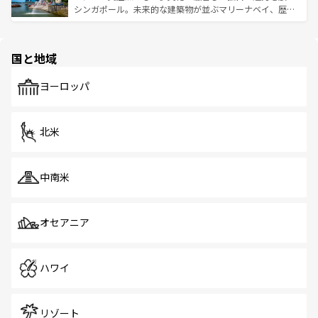
た文化、そして多様な観光資源が、訪れる旅人を魅了し続
うな絶景から文化的な体験まで、香港を存分に楽しみ尽く
シンガポール。未来的な建築物が並ぶマリーナベイ、歴史
ける。 なお、新着のタイ情報は
コンテンツ一覧
を参照して
そう。 なお、新着の香港情報は
コンテンツ一覧
を参照して
と伝統を感じられるエスニックタウン、多数の緑豊かな公
ほしい。
ほしい。
園や自然保護区など、自然が調和した近代的な景観と文化
の多様性あふれるカラフルな町は、どこを歩いても新しい
国と地域
発見がある。さらに、治安のよさや充実した公共交通機関
も、旅行者にとっては魅力的なポイント。グルメも豊富
で、ホーカーズは地元の風情を楽しめる外せないスポット
ヨーロッパ
だ。訪れる人を飽きさせないシンガポールで、多様な魅力
を体感しよう。 なお、新着のシンガポール情報は
コンテン
ツ一覧
を参照してほしい。
北米
中南米
オセアニア
ハワイ
リゾート