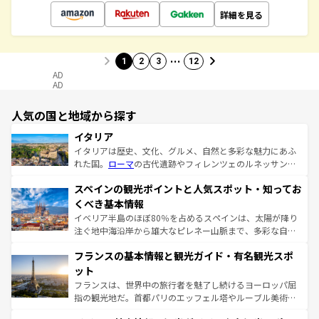
詳細を見る
…
1
2
3
12
AD
AD
人気の国と地域から探す
イタリア
イタリアは歴史、文化、グルメ、自然と多彩な魅力にあふ
れた国。
ローマ
の古代遺跡やフィレンツェのルネッサンス
美術、ヴェネツィアの運河など、歴史あるスポットはもち
スペインの観光ポイントと人気スポット・知ってお
ろん、トスカーナの美しい田園風景やアマルフィ海岸の絶
景など、自然景観も見逃せない。観光の合間には、本場の
くべき基本情報
ピザやパスタなど、絶品のイタリア料理を堪能することも
イベリア半島のほぼ80％を占めるスペインは、太陽が降り
できる。朝目覚めてから夜眠るまで、すべての瞬間を楽し
注ぐ地中海沿岸から雄大なピレネー山脈まで、多彩な自然
ませてくれるイタリアで、忘れられない旅をしてみよう！
と文化が詰まったヨーロッパ屈指の旅行先だ。多様な地域
なお、新着のイタリア情報は
コンテンツ一覧
を参照してほ
フランスの基本情報と観光ガイド・有名観光スポ
文化が根付くこの国では、情熱的なフラメンコ、熱気あふ
しい。
れる闘牛、そして美味しいタパスが生活の一部となってい
ット
る。首都マドリードの洗練された雰囲気や、バルセロナの
フランスは、世界中の旅行者を魅了し続けるヨーロッパ屈
アートに溢れた街角から、地方では古代ローマ遺跡や中世
指の観光地だ。首都パリのエッフェル塔やルーブル美術館
の城塞都市、穏やかなビーチリゾートまで多彩な表情を見
といった象徴的なスポットから、田舎町の古風な美しさま