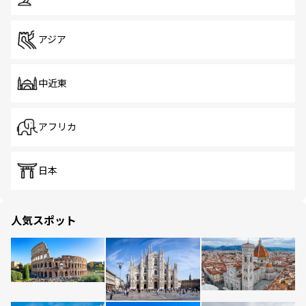
アジア
中近東
アフリカ
日本
人気スポット