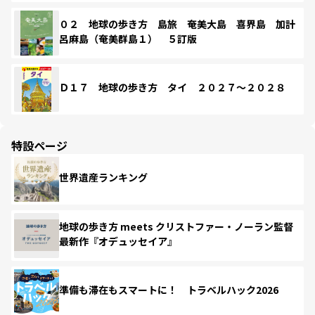
０２ 地球の歩き方 島旅 奄美大島 喜界島 加計
呂麻島（奄美群島１） ５訂版
Ｄ１７ 地球の歩き方 タイ ２０２７～２０２８
特設ページ
世界遺産ランキング
地球の歩き方 meets クリストファー・ノーラン監督
最新作『オデュッセイア』
準備も滞在もスマートに！ トラベルハック2026