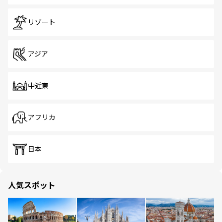
リゾート
アジア
中近東
アフリカ
日本
人気スポット