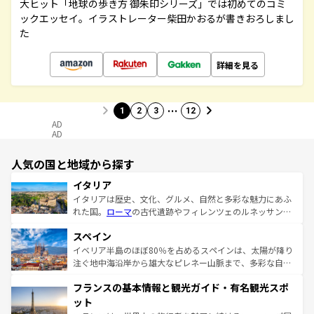
大ヒット「地球の歩き方 御朱印シリーズ」では初めてのコミ
ックエッセイ。イラストレーター柴田かおるが書きおろしまし
た
詳細を見る
…
1
2
3
12
AD
AD
人気の国と地域から探す
イタリア
イタリアは歴史、文化、グルメ、自然と多彩な魅力にあふ
れた国。
ローマ
の古代遺跡やフィレンツェのルネッサンス
美術、ヴェネツィアの運河など、歴史あるスポットはもち
スペイン
ろん、トスカーナの美しい田園風景やアマルフィ海岸の絶
景など、自然景観も見逃せない。観光の合間には、本場の
イベリア半島のほぼ80％を占めるスペインは、太陽が降り
ピザやパスタなど、絶品のイタリア料理を堪能することも
注ぐ地中海沿岸から雄大なピレネー山脈まで、多彩な自然
できる。朝目覚めてから夜眠るまで、すべての瞬間を楽し
と文化が詰まったヨーロッパ屈指の旅行先だ。多様な地域
フランスの基本情報と観光ガイド・有名観光スポ
ませてくれるイタリアで、忘れられない旅をしてみよう！
文化が根付くこの国では、情熱的なフラメンコ、熱気あふ
なお、新着のイタリア情報は
コンテンツ一覧
を参照してほ
れる闘牛、そして美味しいタパスが生活の一部となってい
ット
しい。
る。首都マドリードの洗練された雰囲気や、バルセロナの