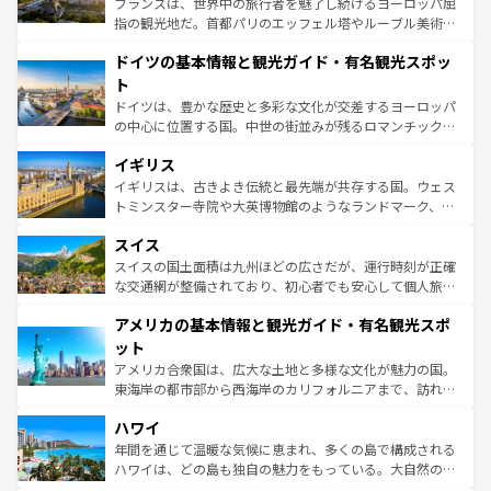
フランスは、世界中の旅行者を魅了し続けるヨーロッパ屈
アートに溢れた街角から、地方では古代ローマ遺跡や中世
指の観光地だ。首都パリのエッフェル塔やルーブル美術館
の城塞都市、穏やかなビーチリゾートまで多彩な表情を見
といった象徴的なスポットから、田舎町の古風な美しさま
せる。地方によって風土や気候が異なるスペインはその個
ドイツの基本情報と観光ガイド・有名観光スポッ
で、幅広い魅力が詰まっている。華麗な宮殿、歴史的な大
性で訪れる人を魅了する。 なお、新着のスペイン情報は
コ
聖堂、美しいビーチ、そして豊かな自然が、訪れる者を心
ト
ンテンツ一覧
を参照してほしい。
から魅了する。また、フランスは美食の国としても知ら
ドイツは、豊かな歴史と多彩な文化が交差するヨーロッパ
れ、フランス料理はユネスコ無形文化遺産にも登録されて
の中心に位置する国。中世の街並みが残るロマンチック街
いる。シャンパンの発祥地であるランス、プロヴァンスの
道から、未来を先取りするようなモダンな都市まで多様な
香り高いラベンダー畑など、多彩な楽しみ方が可能だ。さ
イギリス
顔を持つこの国は、どこを歩いても飽きることがない。ベ
らに、パリ以外の地域にも魅力が溢れており、どの街角に
ルリンの文化的活気、バイエルン州のアルプスの絶景、そ
イギリスは、古きよき伝統と最先端が共存する国。ウェス
も豊かな歴史と文化が息づいている。パリ以外の個性あふ
してライン川沿いのワイン畑といった風景は必見。ビール
トミンスター寺院や大英博物館のようなランドマーク、歴
れる地方に足を運ぶとそれぞれで全く異なる文化を体験で
とソーセージを味わいながら地元の人と過ごす楽しい時間
史ある大学都市、美しい丘陵地帯や牧歌的な風景など、エ
きるだろう。 なお、新着のフランス情報は
コンテンツ一覧
スイス
は、お酒好きな人にはぜひ体験してほしい。 なお、新着の
リアごとに異なる魅力がある。また、優雅なアフタヌーン
を参照してほしい。
ドイツ情報は
コンテンツ一覧
を参照してほしい。
ティー、ビール好きにはたまらない英国パブ、サッカー観
スイスの国土面積は九州ほどの広さだが、運行時刻が正確
戦など、本場だからこそできる体験も豊富。イギリスを旅
な交通網が整備されており、初心者でも安心して個人旅行
して楽しみつくそう。 なお、新着のイギリス情報は
コンテ
を楽しめる。日本同様に時刻表どおりの旅が可能だ。中世
アメリカの基本情報と観光ガイド・有名観光スポ
ンツ一覧
を参照してほしい。
の建物がそのまま残る町や、スイスならではのユニークな
博物館もあり、アルプス観光だけでなく町歩きも満喫する
ット
ことができる。国民の所得が高いため物価も高いが、旅行
アメリカ合衆国は、広大な土地と多様な文化が魅力の国。
者向けの交通パス提供のサービスもあり、うまく活用すれ
東海岸の都市部から西海岸のカリフォルニアまで、訪れる
ば市内交通費無料で観光を楽しむこともできる。 なお、新
場所ごとに異なる風景と体験が待っている。ニューヨーク
着のスイス情報は
コンテンツ一覧
を参照してほしい。
ハワイ
のような巨大都市は、観光、ショッピング、エンターテイ
ンメントが詰まった刺激的なスポットだ。一方、アメリカ
年間を通じて温暖な気候に恵まれ、多くの島で構成される
西部には大自然が広がり、グランドキャニオンやイエロー
ハワイは、どの島も独自の魅力をもっている。大自然の神
ストーン国立公園といった絶景が堪能できる。さらに、南
秘を感じたいなら、火山が生み出した壮大な景観を誇るハ