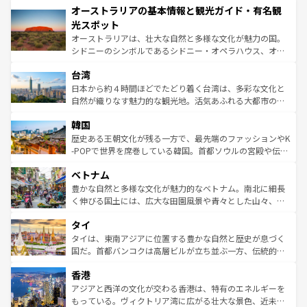
オーストラリアの基本情報と観光ガイド・有名観
部のニューオーリンズでは、音楽と美食が融合した独特の
ワイ島は見逃せない。また、定番の観光地といえばオアフ
文化が魅力。旅行者はアメリカの各地域で異なる魅力を楽
島だが、静かな自然を求めるならマウイ島やカウアイ島が
光スポット
しみながら、その多様性と豊かな歴史を感じることができ
おすすめ。エメラルドグリーンに輝く海をはじめ、豊かな
オーストラリアは、壮大な自然と多様な文化が魅力の国。
るだろう。車でのロードトリップや列車の旅も、アメリカ
文化や歴史が息づいている。「アロハスピリット」と呼ば
シドニーのシンボルであるシドニー・オペラハウス、オー
ならではの贅沢な旅のスタイルだ。 なお、新着のアメリカ
れるおもてなしの心で訪れる人々を迎えてくれるハワイの
ストラリア東海岸北部に広がる大サンゴ礁地帯グレートバ
情報は
コンテンツ一覧
を参照してほしい。
人々、おいしいローカルフードやハワイアンミュージッ
台湾
リアリーフや大陸中央部にそびえるウルル（エアーズロッ
ク、伝統的なフラダンスなど、すべてがハワイの魅力を彩
ク）、タスマニアの美しい原生林やケアンズの熱帯雨林な
日本から約４時間ほどでたどり着く台湾は、多彩な文化と
っている。訪れるたびに新しい発見と感動が待っているハ
ど、見どころがたくさん。また、カフェやワイン、オージ
自然が織りなす魅力的な観光地。活気あふれる大都市の台
ワイを、存分に味わってほしい。 なお、新着のハワイ情報
ービーフなどの食文化も豊かで、美味しいものであふれて
北やノスタルジックな町並みが人気な九份（ジォウフェ
は
コンテンツ一覧
を参照してほしい。
韓国
いる。アクティビティも充実しており、サーフィンやダイ
ン）、静ひつな山岳地帯である台湾東部など、都市の喧騒
ビング、ハイキングなど、アウトドア好きにはたまらな
と山間の静けさが共存しており、訪れる人に新しい発見と
歴史ある王朝文化が残る一方で、最先端のファッションやK
い。オーストラリアの多彩な魅力を存分に味わいつくそ
驚きをもたらしてくれる。また、奥深い台湾の食文化も魅
-POPで世界を席巻している韓国。首都ソウルの宮殿や伝統
う。 なお、新着のオーストラリア情報は
コンテンツ一覧
を
力で、夜市などの屋台グルメから高級料理、ヘルシーで美
家屋が並ぶエリアでは韓国の歴史と文化に浸ることがで
参照してほしい。
ベトナム
容にもいいと評判のスイーツなど、バラエティ豊かな料理
き、地方に足を延ばせば四季折々の自然美を楽しむことが
が味わえる。 なお、新着の台湾情報は
コンテンツ一覧
を参
できる。そして、キムチや焼肉、絶品のストリートフード
豊かな自然と多様な文化が魅力的なベトナム。南北に細長
照してほしい。
まで、さまざまな韓国料理が待っている。夜には、韓国な
く伸びる国土には、広大な田園風景や青々とした山々、世
らではのナイトライフも堪能できる。あたたかいホスピタ
界遺産に登録された壮大な自然景観が点在し、都市部では
タイ
リティに包まれながら、韓国の多彩な魅力を心ゆくまで味
急速な発展と共に伝統が息づく。ハノイの古い町並みやホ
わってみてほしい。 なお、新着の韓国情報は
コンテンツ一
ーチミン市のフランス統治時代の建物も、独特の雰囲気を
タイは、東南アジアに位置する豊かな自然と歴史が息づく
覧
を参照してほしい。
醸し出している。また、バラエティの豊かさとおいしさで
国だ。首都バンコクは高層ビルが立ち並ぶ一方、伝統的な
世界中の食通を魅了してやまないベトナム料理も魅力のひ
寺院や市場がいたるところに点在し、古きよき文化と現代
香港
とつ。フォーやバインミー、ベトナムコーヒーなどは、ぜ
の活気が交差している。北部ではチェンマイなどの山岳地
ひ現地で味わいたい。どの地域を訪れてもあたたかい人々
帯で自然と触れ合い、南部ではプーケットやクラビの美し
アジアと西洋の文化が交わる香港は、特有のエネルギーを
が旅行者を迎えてくれるので、きっと忘れられない旅にな
いビーチでリゾート気分を楽しむことができる。タイ料理
もっている。ヴィクトリア湾に広がる壮大な景色、近未来