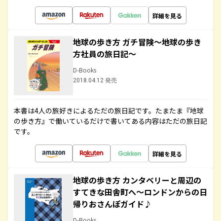
詳細を見る
地球の歩き方 ガチ冒険～地球の歩き
方社員の旅日記～
D-Books
2018.04.12 発売
本書は4人の旅好きによるただの旅日記です。たまたま『地球
の歩き方』で働いているだけで書いてある内容はただの旅日記
です。
詳細を見る
地球の歩き方 カンタベリーと周辺の
すてきな田舎町へ～ロンドンからの日
帰りおさんぽガイド♪
D-Books