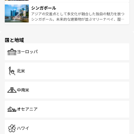
るはずだ。 なお、新着のベトナム情報は
コンテンツ一覧
を
は世界的に有名で、屋台から高級レストランまで味覚を刺
的なアートスポット、そして歴史と現代が融合した町並
参照してほしい。
シンガポール
激する。気候は一年中温暖で、どの季節にも異なる楽しみ
み、どこを訪れても感動するはず。観光スポットが密集し
が待っている。親しみやすいタイの人々、仏教を中心とし
ており、効率よく見どころを回れるのも魅力。息をのむよ
アジアの交差点として多文化が融合した独自の魅力を放つ
た文化、そして多様な観光資源が、訪れる旅人を魅了し続
うな絶景から文化的な体験まで、香港を存分に楽しみ尽く
シンガポール。未来的な建築物が並ぶマリーナベイ、歴史
ける。 なお、新着のタイ情報は
コンテンツ一覧
を参照して
そう。 なお、新着の香港情報は
コンテンツ一覧
を参照して
と伝統を感じられるエスニックタウン、多数の緑豊かな公
ほしい。
ほしい。
園や自然保護区など、自然が調和した近代的な景観と文化
の多様性あふれるカラフルな町は、どこを歩いても新しい
国と地域
発見がある。さらに、治安のよさや充実した公共交通機関
も、旅行者にとっては魅力的なポイント。グルメも豊富
で、ホーカーズは地元の風情を楽しめる外せないスポット
ヨーロッパ
だ。訪れる人を飽きさせないシンガポールで、多様な魅力
を体感しよう。 なお、新着のシンガポール情報は
コンテン
ツ一覧
を参照してほしい。
北米
中南米
オセアニア
ハワイ