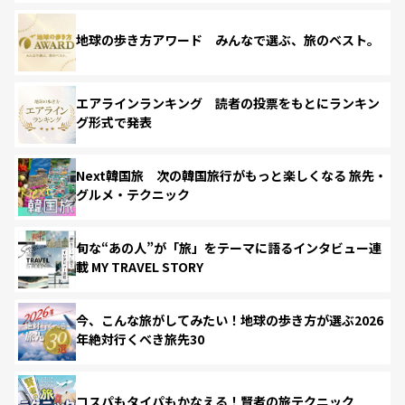
地球の歩き方アワード みんなで選ぶ、旅のベスト。
エアラインランキング 読者の投票をもとにランキン
グ形式で発表
Next韓国旅 次の韓国旅行がもっと楽しくなる 旅先・
グルメ・テクニック
旬な“あの人”が「旅」をテーマに語るインタビュー連
載 MY TRAVEL STORY
今、こんな旅がしてみたい！地球の歩き方が選ぶ2026
年絶対行くべき旅先30
コスパもタイパもかなえる！賢者の旅テクニック