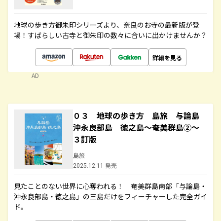
地球の歩き方御朱印シリーズより、奈良のお寺の最新版が登
場！すばらしい古寺と御朱印の数々に合いに出かけませんか？
詳細を見る
AD
０３ 地球の歩き方 島旅 与論島
沖永良部島 徳之島～奄美群島②～
３訂版
島旅
2025.12.11 発売
見たことのない世界に心奪われる！ 奄美群島南部「与論島・
沖永良部島・徳之島」の三島だけをフィーチャーした完全ガイ
ド。