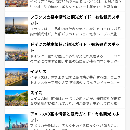
ピザやパスタなど、絶品のイタリア料理を堪能することも
イベリア半島のほぼ80％を占めるスペインは、太陽が降り
できる。朝目覚めてから夜眠るまで、すべての瞬間を楽し
注ぐ地中海沿岸から雄大なピレネー山脈まで、多彩な自然
ませてくれるイタリアで、忘れられない旅をしてみよう！
と文化が詰まったヨーロッパ屈指の旅行先だ。多様な地域
なお、新着のイタリア情報は
コンテンツ一覧
を参照してほ
フランスの基本情報と観光ガイド・有名観光スポ
文化が根付くこの国では、情熱的なフラメンコ、熱気あふ
しい。
れる闘牛、そして美味しいタパスが生活の一部となってい
ット
る。首都マドリードの洗練された雰囲気や、バルセロナの
フランスは、世界中の旅行者を魅了し続けるヨーロッパ屈
アートに溢れた街角から、地方では古代ローマ遺跡や中世
指の観光地だ。首都パリのエッフェル塔やルーブル美術館
の城塞都市、穏やかなビーチリゾートまで多彩な表情を見
といった象徴的なスポットから、田舎町の古風な美しさま
せる。地方によって風土や気候が異なるスペインはその個
ドイツの基本情報と観光ガイド・有名観光スポッ
で、幅広い魅力が詰まっている。華麗な宮殿、歴史的な大
性で訪れる人を魅了する。 なお、新着のスペイン情報は
コ
聖堂、美しいビーチ、そして豊かな自然が、訪れる者を心
ト
ンテンツ一覧
を参照してほしい。
から魅了する。また、フランスは美食の国としても知ら
ドイツは、豊かな歴史と多彩な文化が交差するヨーロッパ
れ、フランス料理はユネスコ無形文化遺産にも登録されて
の中心に位置する国。中世の街並みが残るロマンチック街
いる。シャンパンの発祥地であるランス、プロヴァンスの
道から、未来を先取りするようなモダンな都市まで多様な
香り高いラベンダー畑など、多彩な楽しみ方が可能だ。さ
イギリス
顔を持つこの国は、どこを歩いても飽きることがない。ベ
らに、パリ以外の地域にも魅力が溢れており、どの街角に
ルリンの文化的活気、バイエルン州のアルプスの絶景、そ
イギリスは、古きよき伝統と最先端が共存する国。ウェス
も豊かな歴史と文化が息づいている。パリ以外の個性あふ
してライン川沿いのワイン畑といった風景は必見。ビール
トミンスター寺院や大英博物館のようなランドマーク、歴
れる地方に足を運ぶとそれぞれで全く異なる文化を体験で
とソーセージを味わいながら地元の人と過ごす楽しい時間
史ある大学都市、美しい丘陵地帯や牧歌的な風景など、エ
きるだろう。 なお、新着のフランス情報は
コンテンツ一覧
スイス
は、お酒好きな人にはぜひ体験してほしい。 なお、新着の
リアごとに異なる魅力がある。また、優雅なアフタヌーン
を参照してほしい。
ドイツ情報は
コンテンツ一覧
を参照してほしい。
ティー、ビール好きにはたまらない英国パブ、サッカー観
スイスの国土面積は九州ほどの広さだが、運行時刻が正確
戦など、本場だからこそできる体験も豊富。イギリスを旅
な交通網が整備されており、初心者でも安心して個人旅行
して楽しみつくそう。 なお、新着のイギリス情報は
コンテ
を楽しめる。日本同様に時刻表どおりの旅が可能だ。中世
アメリカの基本情報と観光ガイド・有名観光スポ
ンツ一覧
を参照してほしい。
の建物がそのまま残る町や、スイスならではのユニークな
博物館もあり、アルプス観光だけでなく町歩きも満喫する
ット
ことができる。国民の所得が高いため物価も高いが、旅行
アメリカ合衆国は、広大な土地と多様な文化が魅力の国。
者向けの交通パス提供のサービスもあり、うまく活用すれ