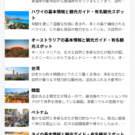
東海岸の都市部から西海岸のカリフォルニアまで、訪れる
ば市内交通費無料で観光を楽しむこともできる。 なお、新
場所ごとに異なる風景と体験が待っている。ニューヨーク
着のスイス情報は
コンテンツ一覧
を参照してほしい。
ハワイの基本情報と観光ガイド・有名観光スポッ
のような巨大都市は、観光、ショッピング、エンターテイ
ンメントが詰まった刺激的なスポットだ。一方、アメリカ
ト
西部には大自然が広がり、グランドキャニオンやイエロー
年間を通じて温暖な気候に恵まれ、多くの島で構成される
ストーン国立公園といった絶景が堪能できる。さらに、南
ハワイは、どの島も独自の魅力をもっている。大自然の神
部のニューオーリンズでは、音楽と美食が融合した独特の
秘を感じたいなら、火山が生み出した壮大な景観を誇るハ
文化が魅力。旅行者はアメリカの各地域で異なる魅力を楽
オーストラリアの基本情報と観光ガイド・有名観
ワイ島は見逃せない。また、定番の観光地といえばオアフ
しみながら、その多様性と豊かな歴史を感じることができ
島だが、静かな自然を求めるならマウイ島やカウアイ島が
光スポット
るだろう。車でのロードトリップや列車の旅も、アメリカ
おすすめ。エメラルドグリーンに輝く海をはじめ、豊かな
オーストラリアは、壮大な自然と多様な文化が魅力の国。
ならではの贅沢な旅のスタイルだ。 なお、新着のアメリカ
文化や歴史が息づいている。「アロハスピリット」と呼ば
シドニーのシンボルであるシドニー・オペラハウス、オー
情報は
コンテンツ一覧
を参照してほしい。
れるおもてなしの心で訪れる人々を迎えてくれるハワイの
ストラリア東海岸北部に広がる大サンゴ礁地帯グレートバ
人々、おいしいローカルフードやハワイアンミュージッ
台湾
リアリーフや大陸中央部にそびえるウルル（エアーズロッ
ク、伝統的なフラダンスなど、すべてがハワイの魅力を彩
ク）、タスマニアの美しい原生林やケアンズの熱帯雨林な
日本から約４時間ほどでたどり着く台湾は、多彩な文化と
っている。訪れるたびに新しい発見と感動が待っているハ
ど、見どころがたくさん。また、カフェやワイン、オージ
自然が織りなす魅力的な観光地。活気あふれる大都市の台
ワイを、存分に味わってほしい。 なお、新着のハワイ情報
ービーフなどの食文化も豊かで、美味しいものであふれて
北やノスタルジックな町並みが人気な九份（ジォウフェ
は
コンテンツ一覧
を参照してほしい。
韓国
いる。アクティビティも充実しており、サーフィンやダイ
ン）、静ひつな山岳地帯である台湾東部など、都市の喧騒
ビング、ハイキングなど、アウトドア好きにはたまらな
と山間の静けさが共存しており、訪れる人に新しい発見と
歴史ある王朝文化が残る一方で、最先端のファッションやK
い。オーストラリアの多彩な魅力を存分に味わいつくそ
驚きをもたらしてくれる。また、奥深い台湾の食文化も魅
-POPで世界を席巻している韓国。首都ソウルの宮殿や伝統
う。 なお、新着のオーストラリア情報は
コンテンツ一覧
を
力で、夜市などの屋台グルメから高級料理、ヘルシーで美
家屋が並ぶエリアでは韓国の歴史と文化に浸ることがで
参照してほしい。
ベトナム
容にもいいと評判のスイーツなど、バラエティ豊かな料理
き、地方に足を延ばせば四季折々の自然美を楽しむことが
が味わえる。 なお、新着の台湾情報は
コンテンツ一覧
を参
できる。そして、キムチや焼肉、絶品のストリートフード
豊かな自然と多様な文化が魅力的なベトナム。南北に細長
照してほしい。
まで、さまざまな韓国料理が待っている。夜には、韓国な
く伸びる国土には、広大な田園風景や青々とした山々、世
らではのナイトライフも堪能できる。あたたかいホスピタ
界遺産に登録された壮大な自然景観が点在し、都市部では
タイの基本情報と観光ガイド・有名観光スポット
リティに包まれながら、韓国の多彩な魅力を心ゆくまで味
急速な発展と共に伝統が息づく。ハノイの古い町並みやホ