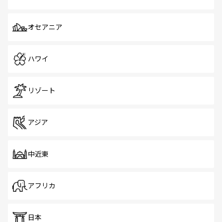
オセアニア
ハワイ
リゾート
アジア
中近東
アフリカ
日本