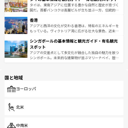
わってみてほしい。 なお、新着の韓国情報は
コンテンツ一
ーチミン市のフランス統治時代の建物も、独特の雰囲気を
タイは、東南アジアに位置する豊かな自然と歴史が息づく
覧
を参照してほしい。
醸し出している。また、バラエティの豊かさとおいしさで
国だ。首都バンコクは高層ビルが立ち並ぶ一方、伝統的な
世界中の食通を魅了してやまないベトナム料理も魅力のひ
寺院や市場がいたるところに点在し、古きよき文化と現代
香港
とつ。フォーやバインミー、ベトナムコーヒーなどは、ぜ
の活気が交差している。北部ではチェンマイなどの山岳地
ひ現地で味わいたい。どの地域を訪れてもあたたかい人々
帯で自然と触れ合い、南部ではプーケットやクラビの美し
アジアと西洋の文化が交わる香港は、特有のエネルギーを
が旅行者を迎えてくれるので、きっと忘れられない旅にな
いビーチでリゾート気分を楽しむことができる。タイ料理
もっている。ヴィクトリア湾に広がる壮大な景色、近未来
るはずだ。 なお、新着のベトナム情報は
コンテンツ一覧
を
は世界的に有名で、屋台から高級レストランまで味覚を刺
的なアートスポット、そして歴史と現代が融合した町並
参照してほしい。
シンガポールの基本情報と観光ガイド・有名観光
激する。気候は一年中温暖で、どの季節にも異なる楽しみ
み、どこを訪れても感動するはず。観光スポットが密集し
が待っている。親しみやすいタイの人々、仏教を中心とし
ており、効率よく見どころを回れるのも魅力。息をのむよ
スポット
た文化、そして多様な観光資源が、訪れる旅人を魅了し続
うな絶景から文化的な体験まで、香港を存分に楽しみ尽く
アジアの交差点として多文化が融合した独自の魅力を放つ
ける。 なお、新着のタイ情報は
コンテンツ一覧
を参照して
そう。 なお、新着の香港情報は
コンテンツ一覧
を参照して
シンガポール。未来的な建築物が並ぶマリーナベイ、歴史
ほしい。
ほしい。
と伝統を感じられるエスニックタウン、多数の緑豊かな公
園や自然保護区など、自然が調和した近代的な景観と文化
の多様性あふれるカラフルな町は、どこを歩いても新しい
国と地域
発見がある。さらに、治安のよさや充実した公共交通機関
も、旅行者にとっては魅力的なポイント。グルメも豊富
で、ホーカーズは地元の風情を楽しめる外せないスポット
ヨーロッパ
だ。訪れる人を飽きさせないシンガポールで、多様な魅力
を体感しよう。 なお、新着のシンガポール情報は
コンテン
ツ一覧
を参照してほしい。
北米
中南米