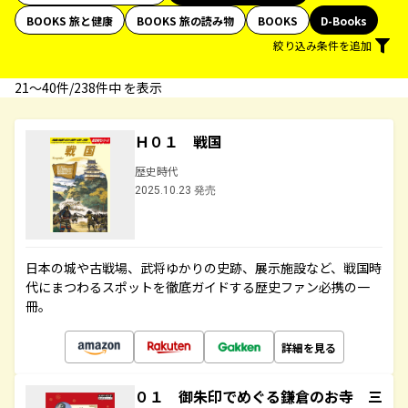
BOOKS 旅と健康
BOOKS 旅の読み物
BOOKS
D-Books
絞り込み条件を追加
21〜40件/238件中 を表示
Ｈ０１ 戦国
歴史時代
2025.10.23 発売
日本の城や古戦場、武将ゆかりの史跡、展示施設など、戦国時
代にまつわるスポットを徹底ガイドする歴史ファン必携の一
冊。
詳細を見る
０１ 御朱印でめぐる鎌倉のお寺 三