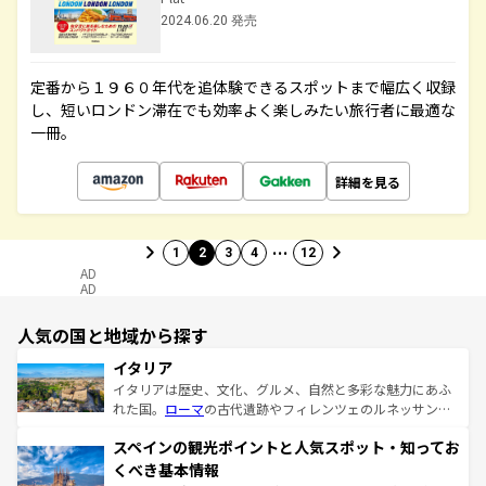
2024.06.20 発売
定番から１９６０年代を追体験できるスポットまで幅広く収録
し、短いロンドン滞在でも効率よく楽しみたい旅行者に最適な
一冊。
詳細を見る
…
1
2
3
4
12
AD
AD
人気の国と地域から探す
イタリア
イタリアは歴史、文化、グルメ、自然と多彩な魅力にあふ
れた国。
ローマ
の古代遺跡やフィレンツェのルネッサンス
美術、ヴェネツィアの運河など、歴史あるスポットはもち
スペインの観光ポイントと人気スポット・知ってお
ろん、トスカーナの美しい田園風景やアマルフィ海岸の絶
景など、自然景観も見逃せない。観光の合間には、本場の
くべき基本情報