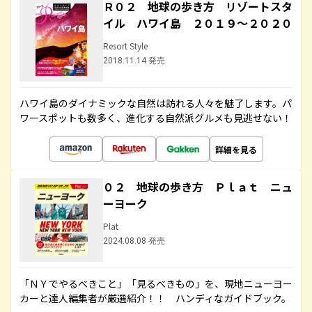
Ｒ０２ 地球の歩き方 リゾートスタ
イル ハワイ島 ２０１９～２０２０
Resort Style
2018.11.14 発売
ハワイ島のダイナミックな自然は訪れる人々を魅了します。パ
ワースポットも数多く、進化する自然派グルメも見逃せない！
詳細を見る
０２ 地球の歩き方 Ｐｌａｔ ニュ
ーヨーク
Plat
2024.08.08 発売
「ＮＹでやるべきこと」「見るべきもの」を、現地ニューヨー
カーと達人編集者が厳選紹介！！ ハンディなガイドブック。