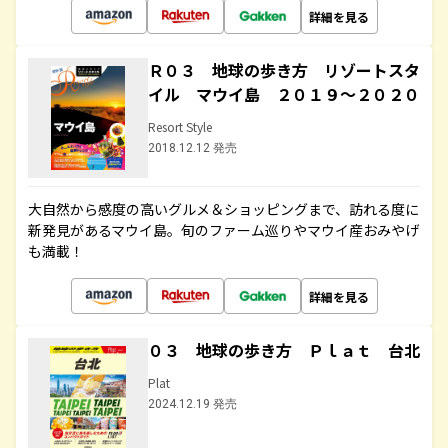
詳細を見る
Ｒ０３ 地球の歩き方 リゾートスタ
イル マウイ島 ２０１９～２０２０
Resort Style
2018.12.12 発売
大自然から感度の高いグルメ＆ショッピングまで、訪れる度に
新発見があるマウイ島。旬のファーム巡りやマウイ産おみやげ
も満載！
詳細を見る
０３ 地球の歩き方 Ｐｌａｔ 台北
Plat
2024.12.19 発売