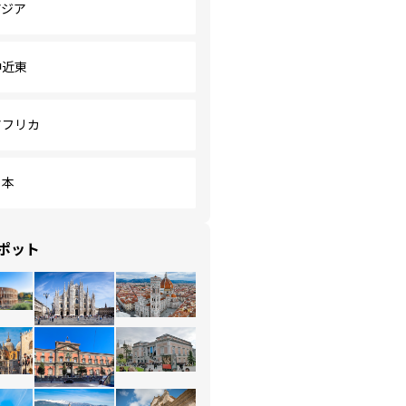
アジア
中近東
アフリカ
日本
ポット