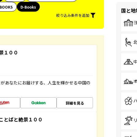
BOOKS
D-Books
国と地
絞り込み条件を追加
景１００
」があなたにお届けする、人生を輝かせる中国の
詳細を見る
ことばと絶景１００