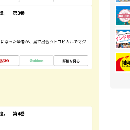
憶。 第3巻
とになった筆者が、島で出合うトロピカルでマジ
詳細を見る
憶。 第4巻