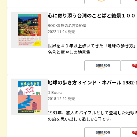
心に寄り添う台湾のことばと絶景１００
BOOKS 旅の名言＆絶景
2022.11.04 発売
世界を４０年以上歩いてきた「地球の歩き方
名言と癒やしの絶景集
地球の歩き方 3 インド・ネパール 1982
D-Books
2018.12.20 発売
1981年、旅人のバイブルとして登場した地
の旅を思い出して欲しい1冊です。