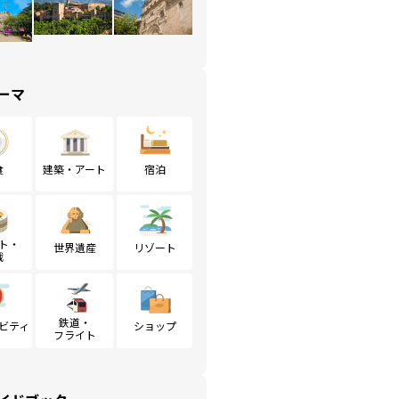
ーマ
食
建築・アート
宿泊
ト・
世界遺産
リゾート
戦
鉄道・
ビティ
ショップ
フライト