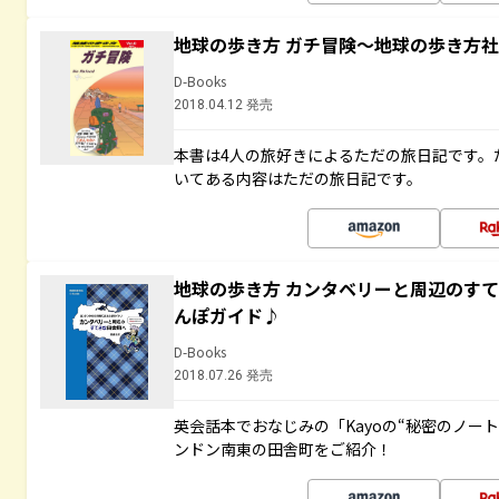
地球の歩き方 ガチ冒険～地球の歩き方
D-Books
2018.04.12 発売
本書は4人の旅好きによるただの旅日記です。
いてある内容はただの旅日記です。
地球の歩き方 カンタベリーと周辺のす
んぽガイド♪
D-Books
2018.07.26 発売
英会話本でおなじみの「Kayoの“秘密のノー
ンドン南東の田舎町をご紹介！