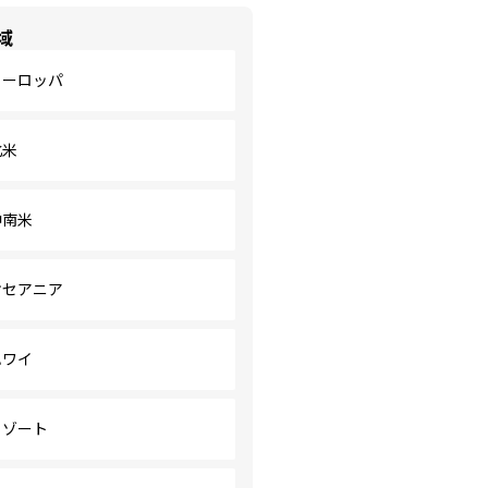
域
ヨーロッパ
北米
中南米
オセアニア
ハワイ
リゾート