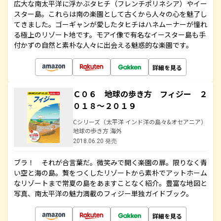
広大な南太平洋に浮かぶタヒチ（フレンチポリネシア）やイー
スター島。これらは南の楽園として古くから人々の心を魅了し
てきました。ゴーギャンが愛したタヒチはハネムーナーが憧れ
る極上のリゾート地です。モアイ像で有名なイースター島も手
付かずの自然と素朴な人々に出会える魅惑的な楽園です。
詳細を見る
Ｃ０６ 地球の歩き方 フィジー ２
０１８～２０１９
Cシリーズ（太平洋 インド洋の島々&オセアニア）
地球の歩き方 海外
2018.06.20 発売
ブラ！ それが合言葉だ。微笑みで開く楽園の扉。限りなく青
い空と海の島。贅をつくしたリゾートから素朴でアットホーム
なリゾートまで常夏の島をあますことなく紹介。豊富な地図と
写真、南太平洋の魅力満載のフィジー単独ガイドブック。
詳細を見る