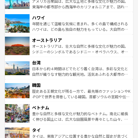
博物館もあり、アルプス観光だけでなく町歩きも満喫する
アメリカ合衆国は、広大な土地と多様な文化が魅力の国。
ことができる。国民の所得が高いため物価も高いが、旅行
東海岸の都市部から西海岸のカリフォルニアまで、訪れる
者向けの交通パス提供のサービスもあり、うまく活用すれ
場所ごとに異なる風景と体験が待っている。ニューヨーク
ハワイ
ば市内交通費無料で観光を楽しむこともできる。 なお、新
のような巨大都市は、観光、ショッピング、エンターテイ
着のスイス情報は
コンテンツ一覧
を参照してほしい。
ンメントが詰まった刺激的なスポットだ。一方、アメリカ
年間を通じて温暖な気候に恵まれ、多くの島で構成される
西部には大自然が広がり、グランドキャニオンやイエロー
ハワイは、どの島も独自の魅力をもっている。大自然の神
ストーン国立公園といった絶景が堪能できる。さらに、南
秘を感じたいなら、火山が生み出した壮大な景観を誇るハ
オーストラリア
部のニューオーリンズでは、音楽と美食が融合した独特の
ワイ島は見逃せない。また、定番の観光地といえばオアフ
文化が魅力。旅行者はアメリカの各地域で異なる魅力を楽
島だが、静かな自然を求めるならマウイ島やカウアイ島が
オーストラリアは、壮大な自然と多様な文化が魅力の国。
しみながら、その多様性と豊かな歴史を感じることができ
おすすめ。エメラルドグリーンに輝く海をはじめ、豊かな
シドニーのシンボルであるシドニー・オペラハウス、オー
るだろう。車でのロードトリップや列車の旅も、アメリカ
文化や歴史が息づいている。「アロハスピリット」と呼ば
ストラリア東海岸北部に広がる大サンゴ礁地帯グレートバ
ならではの贅沢な旅のスタイルだ。 なお、新着のアメリカ
台湾
れるおもてなしの心で訪れる人々を迎えてくれるハワイの
リアリーフや大陸中央部にそびえるウルル（エアーズロッ
情報は
コンテンツ一覧
を参照してほしい。
人々、おいしいローカルフードやハワイアンミュージッ
ク）、タスマニアの美しい原生林やケアンズの熱帯雨林な
日本から約４時間ほどでたどり着く台湾は、多彩な文化と
ク、伝統的なフラダンスなど、すべてがハワイの魅力を彩
ど、見どころがたくさん。また、カフェやワイン、オージ
自然が織りなす魅力的な観光地。活気あふれる大都市の台
っている。訪れるたびに新しい発見と感動が待っているハ
ービーフなどの食文化も豊かで、美味しいものであふれて
北やノスタルジックな町並みが人気な九份（ジォウフェ
ワイを、存分に味わってほしい。 なお、新着のハワイ情報
韓国
いる。アクティビティも充実しており、サーフィンやダイ
ン）、静ひつな山岳地帯である台湾東部など、都市の喧騒
は
コンテンツ一覧
を参照してほしい。
ビング、ハイキングなど、アウトドア好きにはたまらな
と山間の静けさが共存しており、訪れる人に新しい発見と
歴史ある王朝文化が残る一方で、最先端のファッションやK
い。オーストラリアの多彩な魅力を存分に味わいつくそ
驚きをもたらしてくれる。また、奥深い台湾の食文化も魅
-POPで世界を席巻している韓国。首都ソウルの宮殿や伝統
う。 なお、新着のオーストラリア情報は
コンテンツ一覧
を
力で、夜市などの屋台グルメから高級料理、ヘルシーで美
家屋が並ぶエリアでは韓国の歴史と文化に浸ることがで
参照してほしい。
ベトナム
容にもいいと評判のスイーツなど、バラエティ豊かな料理
き、地方に足を延ばせば四季折々の自然美を楽しむことが
が味わえる。 なお、新着の台湾情報は
コンテンツ一覧
を参
できる。そして、キムチや焼肉、絶品のストリートフード
豊かな自然と多様な文化が魅力的なベトナム。南北に細長
照してほしい。
まで、さまざまな韓国料理が待っている。夜には、韓国な
く伸びる国土には、広大な田園風景や青々とした山々、世
らではのナイトライフも堪能できる。あたたかいホスピタ
界遺産に登録された壮大な自然景観が点在し、都市部では
タイ
リティに包まれながら、韓国の多彩な魅力を心ゆくまで味
急速な発展と共に伝統が息づく。ハノイの古い町並みやホ
わってみてほしい。 なお、新着の韓国情報は
コンテンツ一
ーチミン市のフランス統治時代の建物も、独特の雰囲気を
タイは、東南アジアに位置する豊かな自然と歴史が息づく