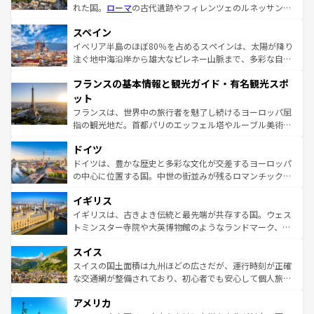
れた国。
ローマ
の古代遺跡やフィレンツェのルネッサンス
美術、ヴェネツィアの運河など、歴史あるスポットはもち
スペイン
ろん、トスカーナの美しい田園風景やアマルフィ海岸の絶
景など、自然景観も見逃せない。観光の合間には、本場の
イベリア半島のほぼ80％を占めるスペインは、太陽が降り
ピザやパスタなど、絶品のイタリア料理を堪能することも
注ぐ地中海沿岸から雄大なピレネー山脈まで、多彩な自然
できる。朝目覚めてから夜眠るまで、すべての瞬間を楽し
と文化が詰まったヨーロッパ屈指の旅行先だ。多様な地域
フランスの基本情報と観光ガイド・有名観光スポ
ませてくれるイタリアで、忘れられない旅をしてみよう！
文化が根付くこの国では、情熱的なフラメンコ、熱気あふ
なお、新着のイタリア情報は
コンテンツ一覧
を参照してほ
れる闘牛、そして美味しいタパスが生活の一部となってい
ット
しい。
る。首都マドリードの洗練された雰囲気や、バルセロナの
フランスは、世界中の旅行者を魅了し続けるヨーロッパ屈
アートに溢れた街角から、地方では古代ローマ遺跡や中世
指の観光地だ。首都パリのエッフェル塔やルーブル美術館
の城塞都市、穏やかなビーチリゾートまで多彩な表情を見
といった象徴的なスポットから、田舎町の古風な美しさま
せる。地方によって風土や気候が異なるスペインはその個
ドイツ
で、幅広い魅力が詰まっている。華麗な宮殿、歴史的な大
性で訪れる人を魅了する。 なお、新着のスペイン情報は
コ
聖堂、美しいビーチ、そして豊かな自然が、訪れる者を心
ドイツは、豊かな歴史と多彩な文化が交差するヨーロッパ
ンテンツ一覧
を参照してほしい。
から魅了する。また、フランスは美食の国としても知ら
の中心に位置する国。中世の街並みが残るロマンチック街
れ、フランス料理はユネスコ無形文化遺産にも登録されて
道から、未来を先取りするようなモダンな都市まで多様な
イギリス
いる。シャンパンの発祥地であるランス、プロヴァンスの
顔を持つこの国は、どこを歩いても飽きることがない。ベ
香り高いラベンダー畑など、多彩な楽しみ方が可能だ。さ
ルリンの文化的活気、バイエルン州のアルプスの絶景、そ
イギリスは、古きよき伝統と最先端が共存する国。ウェス
らに、パリ以外の地域にも魅力が溢れており、どの街角に
してライン川沿いのワイン畑といった風景は必見。ビール
トミンスター寺院や大英博物館のようなランドマーク、歴
も豊かな歴史と文化が息づいている。パリ以外の個性あふ
とソーセージを味わいながら地元の人と過ごす楽しい時間
史ある大学都市、美しい丘陵地帯や牧歌的な風景など、エ
れる地方に足を運ぶとそれぞれで全く異なる文化を体験で
スイス
は、お酒好きな人にはぜひ体験してほしい。 なお、新着の
リアごとに異なる魅力がある。また、優雅なアフタヌーン
きるだろう。 なお、新着のフランス情報は
コンテンツ一覧
ドイツ情報は
コンテンツ一覧
を参照してほしい。
ティー、ビール好きにはたまらない英国パブ、サッカー観
スイスの国土面積は九州ほどの広さだが、運行時刻が正確
を参照してほしい。
戦など、本場だからこそできる体験も豊富。イギリスを旅
な交通網が整備されており、初心者でも安心して個人旅行
して楽しみつくそう。 なお、新着のイギリス情報は
コンテ
を楽しめる。日本同様に時刻表どおりの旅が可能だ。中世
アメリカ
ンツ一覧
を参照してほしい。
の建物がそのまま残る町や、スイスならではのユニークな