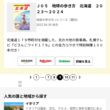
Ｊ０５ 地球の歩き方 北海道 ２０
２３～２０２４
地球の歩き方 Jシリーズ（国内）
2022.06.30 発売
北海道１７９市町村を掲載した、北の大地の旅事典。札幌テレ
ビ『どさんこワイド１７９』との全力コラボで特別映像１００
本付き！
詳細を見る
…
1
7
8
9
10
11
AD
AD
人気の国と地域から探す
イタリア
イタリアは歴史、文化、グルメ、自然と多彩な魅力にあふ