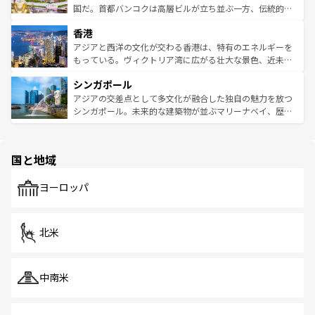
覧
を参照してほしい。
醸し出している。また、バラエティの豊かさとおいしさで
国だ。首都バンコクは高層ビルが立ち並ぶ一方、伝統的な
世界中の食通を魅了してやまないベトナム料理も魅力のひ
寺院や市場がいたるところに点在し、古きよき文化と現代
香港
とつ。フォーやバインミー、ベトナムコーヒーなどは、ぜ
の活気が交差している。北部ではチェンマイなどの山岳地
ひ現地で味わいたい。どの地域を訪れてもあたたかい人々
帯で自然と触れ合い、南部ではプーケットやクラビの美し
アジアと西洋の文化が交わる香港は、特有のエネルギーを
が旅行者を迎えてくれるので、きっと忘れられない旅にな
いビーチでリゾート気分を楽しむことができる。タイ料理
もっている。ヴィクトリア湾に広がる壮大な景色、近未来
るはずだ。 なお、新着のベトナム情報は
コンテンツ一覧
を
は世界的に有名で、屋台から高級レストランまで味覚を刺
的なアートスポット、そして歴史と現代が融合した町並
参照してほしい。
シンガポール
激する。気候は一年中温暖で、どの季節にも異なる楽しみ
み、どこを訪れても感動するはず。観光スポットが密集し
が待っている。親しみやすいタイの人々、仏教を中心とし
ており、効率よく見どころを回れるのも魅力。息をのむよ
アジアの交差点として多文化が融合した独自の魅力を放つ
た文化、そして多様な観光資源が、訪れる旅人を魅了し続
うな絶景から文化的な体験まで、香港を存分に楽しみ尽く
シンガポール。未来的な建築物が並ぶマリーナベイ、歴史
ける。 なお、新着のタイ情報は
コンテンツ一覧
を参照して
そう。 なお、新着の香港情報は
コンテンツ一覧
を参照して
と伝統を感じられるエスニックタウン、多数の緑豊かな公
ほしい。
ほしい。
園や自然保護区など、自然が調和した近代的な景観と文化
の多様性あふれるカラフルな町は、どこを歩いても新しい
国と地域
発見がある。さらに、治安のよさや充実した公共交通機関
も、旅行者にとっては魅力的なポイント。グルメも豊富
で、ホーカーズは地元の風情を楽しめる外せないスポット
ヨーロッパ
だ。訪れる人を飽きさせないシンガポールで、多様な魅力
を体感しよう。 なお、新着のシンガポール情報は
コンテン
ツ一覧
を参照してほしい。
北米
中南米