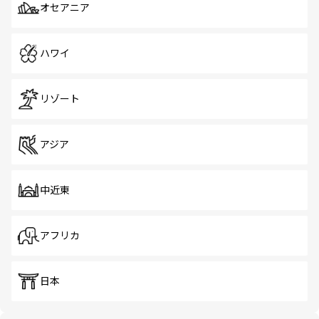
オセアニア
ハワイ
リゾート
アジア
中近東
アフリカ
日本