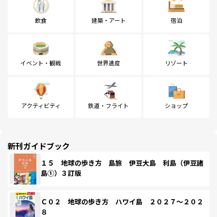
飲食
建築・アート
宿泊
イベント・観戦
世界遺産
リゾート
アクティビティ
鉄道・フライト
ショップ
新刊ガイドブック
１５ 地球の歩き方 島旅 伊豆大島 利島（伊豆諸
島①）３訂版
Ｃ０２ 地球の歩き方 ハワイ島 ２０２７～２０２
８