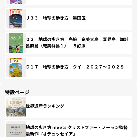
Ｊ３３ 地球の歩き方 墨田区
０２ 地球の歩き方 島旅 奄美大島 喜界島 加計
呂麻島（奄美群島１） ５訂版
Ｄ１７ 地球の歩き方 タイ ２０２７～２０２８
特設ページ
世界遺産ランキング
地球の歩き方 meets クリストファー・ノーラン監督
最新作『オデュッセイア』