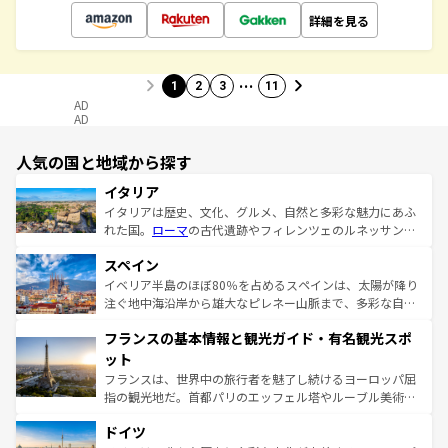
詳細を見る
…
1
2
3
11
AD
AD
人気の国と地域から探す
イタリア
イタリアは歴史、文化、グルメ、自然と多彩な魅力にあふ
れた国。
ローマ
の古代遺跡やフィレンツェのルネッサンス
美術、ヴェネツィアの運河など、歴史あるスポットはもち
スペイン
ろん、トスカーナの美しい田園風景やアマルフィ海岸の絶
景など、自然景観も見逃せない。観光の合間には、本場の
イベリア半島のほぼ80％を占めるスペインは、太陽が降り
ピザやパスタなど、絶品のイタリア料理を堪能することも
注ぐ地中海沿岸から雄大なピレネー山脈まで、多彩な自然
できる。朝目覚めてから夜眠るまで、すべての瞬間を楽し
と文化が詰まったヨーロッパ屈指の旅行先だ。多様な地域
フランスの基本情報と観光ガイド・有名観光スポ
ませてくれるイタリアで、忘れられない旅をしてみよう！
文化が根付くこの国では、情熱的なフラメンコ、熱気あふ
なお、新着のイタリア情報は
コンテンツ一覧
を参照してほ
れる闘牛、そして美味しいタパスが生活の一部となってい
ット
しい。
る。首都マドリードの洗練された雰囲気や、バルセロナの
フランスは、世界中の旅行者を魅了し続けるヨーロッパ屈
アートに溢れた街角から、地方では古代ローマ遺跡や中世
指の観光地だ。首都パリのエッフェル塔やルーブル美術館
の城塞都市、穏やかなビーチリゾートまで多彩な表情を見
といった象徴的なスポットから、田舎町の古風な美しさま
せる。地方によって風土や気候が異なるスペインはその個
ドイツ
で、幅広い魅力が詰まっている。華麗な宮殿、歴史的な大
性で訪れる人を魅了する。 なお、新着のスペイン情報は
コ