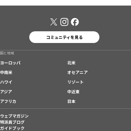
コミュニティを見る
国と地域
ヨーロッパ
北米
中南米
オセアニア
ハワイ
リゾート
アジア
中近東
アフリカ
日本
ウェブマガジン
特派員ブログ
ガイドブック