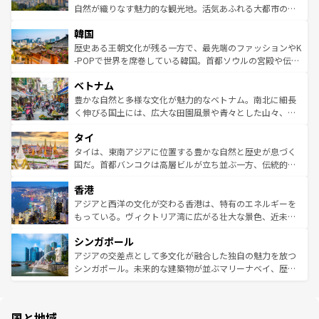
ク、伝統的なフラダンスなど、すべてがハワイの魅力を彩
ど、見どころがたくさん。また、カフェやワイン、オージ
自然が織りなす魅力的な観光地。活気あふれる大都市の台
っている。訪れるたびに新しい発見と感動が待っているハ
ービーフなどの食文化も豊かで、美味しいものであふれて
北やノスタルジックな町並みが人気な九份（ジォウフェ
ワイを、存分に味わってほしい。 なお、新着のハワイ情報
韓国
いる。アクティビティも充実しており、サーフィンやダイ
ン）、静ひつな山岳地帯である台湾東部など、都市の喧騒
は
コンテンツ一覧
を参照してほしい。
ビング、ハイキングなど、アウトドア好きにはたまらな
と山間の静けさが共存しており、訪れる人に新しい発見と
歴史ある王朝文化が残る一方で、最先端のファッションやK
い。オーストラリアの多彩な魅力を存分に味わいつくそ
驚きをもたらしてくれる。また、奥深い台湾の食文化も魅
-POPで世界を席巻している韓国。首都ソウルの宮殿や伝統
う。 なお、新着のオーストラリア情報は
コンテンツ一覧
を
力で、夜市などの屋台グルメから高級料理、ヘルシーで美
家屋が並ぶエリアでは韓国の歴史と文化に浸ることがで
参照してほしい。
ベトナム
容にもいいと評判のスイーツなど、バラエティ豊かな料理
き、地方に足を延ばせば四季折々の自然美を楽しむことが
が味わえる。 なお、新着の台湾情報は
コンテンツ一覧
を参
できる。そして、キムチや焼肉、絶品のストリートフード
豊かな自然と多様な文化が魅力的なベトナム。南北に細長
照してほしい。
まで、さまざまな韓国料理が待っている。夜には、韓国な
く伸びる国土には、広大な田園風景や青々とした山々、世
らではのナイトライフも堪能できる。あたたかいホスピタ
界遺産に登録された壮大な自然景観が点在し、都市部では
タイ
リティに包まれながら、韓国の多彩な魅力を心ゆくまで味
急速な発展と共に伝統が息づく。ハノイの古い町並みやホ
わってみてほしい。 なお、新着の韓国情報は
コンテンツ一
ーチミン市のフランス統治時代の建物も、独特の雰囲気を
タイは、東南アジアに位置する豊かな自然と歴史が息づく
覧
を参照してほしい。
醸し出している。また、バラエティの豊かさとおいしさで
国だ。首都バンコクは高層ビルが立ち並ぶ一方、伝統的な
世界中の食通を魅了してやまないベトナム料理も魅力のひ
寺院や市場がいたるところに点在し、古きよき文化と現代
香港
とつ。フォーやバインミー、ベトナムコーヒーなどは、ぜ
の活気が交差している。北部ではチェンマイなどの山岳地
ひ現地で味わいたい。どの地域を訪れてもあたたかい人々
帯で自然と触れ合い、南部ではプーケットやクラビの美し
アジアと西洋の文化が交わる香港は、特有のエネルギーを
が旅行者を迎えてくれるので、きっと忘れられない旅にな
いビーチでリゾート気分を楽しむことができる。タイ料理
もっている。ヴィクトリア湾に広がる壮大な景色、近未来
るはずだ。 なお、新着のベトナム情報は
コンテンツ一覧
を
は世界的に有名で、屋台から高級レストランまで味覚を刺
的なアートスポット、そして歴史と現代が融合した町並
参照してほしい。
シンガポール
激する。気候は一年中温暖で、どの季節にも異なる楽しみ
み、どこを訪れても感動するはず。観光スポットが密集し
が待っている。親しみやすいタイの人々、仏教を中心とし
ており、効率よく見どころを回れるのも魅力。息をのむよ
アジアの交差点として多文化が融合した独自の魅力を放つ
た文化、そして多様な観光資源が、訪れる旅人を魅了し続
うな絶景から文化的な体験まで、香港を存分に楽しみ尽く
シンガポール。未来的な建築物が並ぶマリーナベイ、歴史
ける。 なお、新着のタイ情報は
コンテンツ一覧
を参照して
そう。 なお、新着の香港情報は
コンテンツ一覧
を参照して
と伝統を感じられるエスニックタウン、多数の緑豊かな公
ほしい。
ほしい。
園や自然保護区など、自然が調和した近代的な景観と文化
の多様性あふれるカラフルな町は、どこを歩いても新しい
国と地域