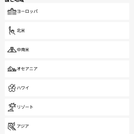
発見がある。さらに、治安のよさや充実した公共交通機関
も、旅行者にとっては魅力的なポイント。グルメも豊富
で、ホーカーズは地元の風情を楽しめる外せないスポット
ヨーロッパ
だ。訪れる人を飽きさせないシンガポールで、多様な魅力
を体感しよう。 なお、新着のシンガポール情報は
コンテン
ツ一覧
を参照してほしい。
北米
中南米
オセアニア
ハワイ
リゾート
アジア