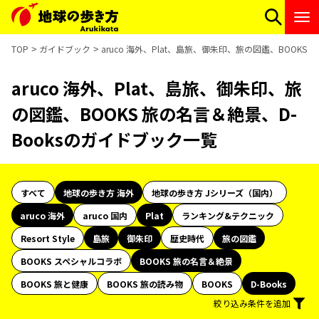
TOP
ガイドブック
aruco 海外、Plat、島旅、御朱印、旅の図鑑、BOOKS
aruco 海外、Plat、島旅、御朱印、旅
の図鑑、BOOKS 旅の名言＆絶景、D-
Booksのガイドブック一覧
すべて
地球の歩き方 海外
地球の歩き方 Jシリーズ（国内）
aruco 海外
aruco 国内
Plat
ランキング&テクニック
Resort Style
島旅
御朱印
歴史時代
旅の図鑑
BOOKS スペシャルコラボ
BOOKS 旅の名言＆絶景
BOOKS 旅と健康
BOOKS 旅の読み物
BOOKS
D-Books
絞り込み条件を追加