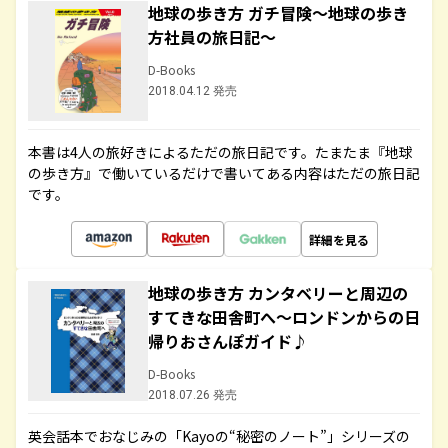
地球の歩き方 ガチ冒険～地球の歩き
方社員の旅日記～
D-Books
2018.04.12 発売
本書は4人の旅好きによるただの旅日記です。たまたま『地球
の歩き方』で働いているだけで書いてある内容はただの旅日記
です。
詳細を見る
地球の歩き方 カンタベリーと周辺の
すてきな田舎町へ～ロンドンからの日
帰りおさんぽガイド♪
D-Books
2018.07.26 発売
英会話本でおなじみの「Kayoの“秘密のノート”」シリーズの